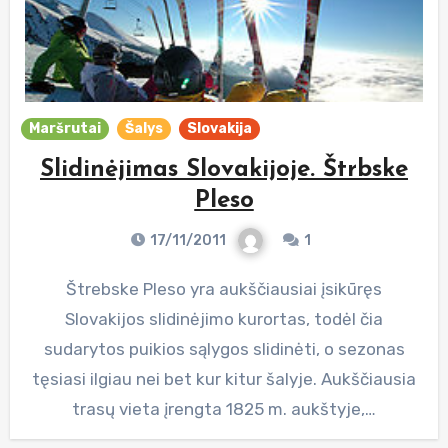
Maršrutai
Šalys
Slovakija
Slidinėjimas Slovakijoje. Štrbske
Pleso
17/11/2011
1
Štrebske Pleso yra aukščiausiai įsikūręs
Slovakijos slidinėjimo kurortas, todėl čia
sudarytos puikios sąlygos slidinėti, o sezonas
tęsiasi ilgiau nei bet kur kitur šalyje. Aukščiausia
trasų vieta įrengta 1825 m. aukštyje,…