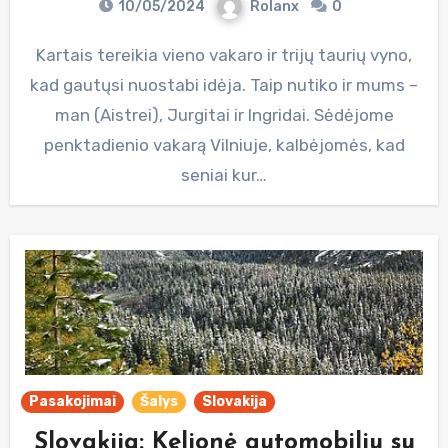
10/05/2024
Rolanx
0
Kartais tereikia vieno vakaro ir trijų taurių vyno,
kad gautųsi nuostabi idėja. Taip nutiko ir mums –
man (Aistrei), Jurgitai ir Ingridai. Sėdėjome
penktadienio vakarą Vilniuje, kalbėjomės, kad
seniai kur…
Pasakojimai
Šalys
Slovakija
Slovakija: Kelionė automobiliu su