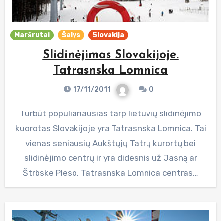
Maršrutai
Šalys
Slovakija
Slidinėjimas Slovakijoje.
Tatrasnska Lomnica
17/11/2011
0
Turbūt populiariausias tarp lietuvių slidinėjimo
kuorotas Slovakijoje yra Tatrasnska Lomnica. Tai
vienas seniausių Aukštųjų Tatrų kurortų bei
slidinėjimo centrų ir yra didesnis už Jasną ar
Štrbske Pleso. Tatrasnska Lomnica centras…