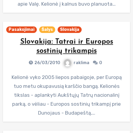
apie Valę. Kelionė į kalnus buvo planuota…
Pasakojimai
Šalys
Slovakija
Slovakija: Tatrai ir Europos
sostinių trikampis
26/03/2010
raklima
0
Kelionė vyko 2005 liepos pabaigoje, per Europą
tuo metu okupavusią karščio bangą. Kelionės
tikslas - aplankyti Aukštųjų Tatrų nacionalinį
parką, o vėliau - Europos sostinių trikampį prie
Dunojaus - Budapeštą,…