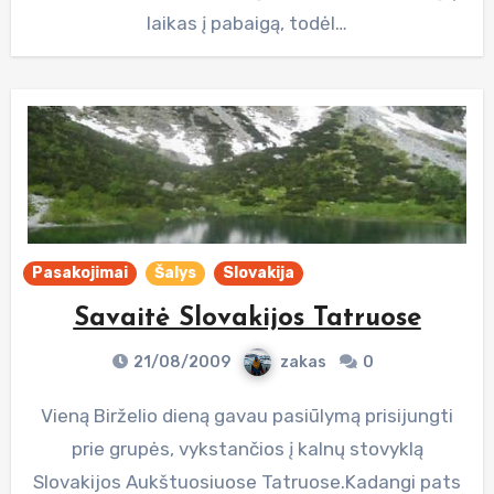
laikas į pabaigą, todėl…
Pasakojimai
Šalys
Slovakija
Savaitė Slovakijos Tatruose
21/08/2009
zakas
0
Vieną Birželio dieną gavau pasiūlymą prisijungti
prie grupės, vykstančios į kalnų stovyklą
Slovakijos Aukštuosiuose Tatruose.Kadangi pats