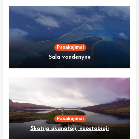
Pasakojimai
Sala vandenyne
Pasakojimai
Škotija ūkanotoji, nuostabioji