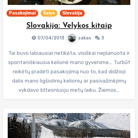
Pasakojimai
Šalys
Slovakija
Slovakija: Velykos kitaip
07/04/2013
zakas
3
Tai buvo labiausiai netikėta, visiškai neplanuota ir
spontaniškiausia kelionė mano gyvenime... Turbūt
reikėtų pradėti pasakojimą nuo to, kad didžioji
dalis mano ligšiolinių kelionių ar pasivažinėjimų
vykdavo šiltesniuoju metų laiku. Žiemos…