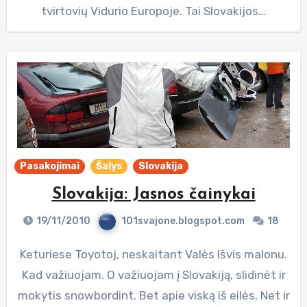
tvirtovių Vidurio Europoje. Tai Slovakijos…
Pasakojimai
Šalys
Slovakija
Slovakija: Jasnos čainykai
19/11/2010
101svajone.blogspot.com
18
Keturiese Toyotoj, neskaitant Valės Išvis malonu.
Kad važiuojam. O važiuojam į Slovakiją, slidinėt ir
mokytis snowbordint. Bet apie viską iš eilės. Net ir