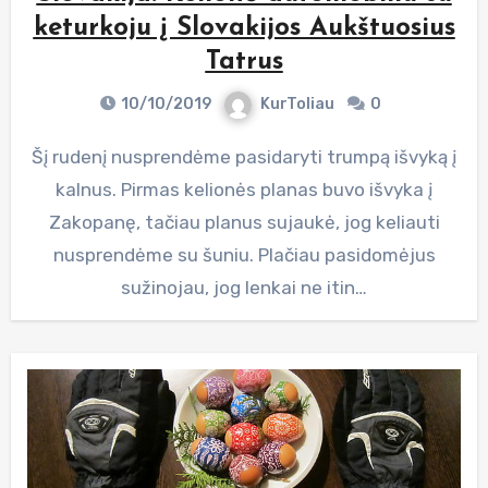
keturkoju į Slovakijos Aukštuosius
Tatrus
10/10/2019
KurToliau
0
Šį rudenį nusprendėme pasidaryti trumpą išvyką į
kalnus. Pirmas kelionės planas buvo išvyka į
Zakopanę, tačiau planus sujaukė, jog keliauti
nusprendėme su šuniu. Plačiau pasidomėjus
sužinojau, jog lenkai ne itin…