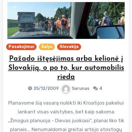
Pasakojimai
Šalys
Slovakija
Pažado ištęsėjimas arba kelionė į
Slovakiją, o po to, kur automobilis
rieda
25/12/2009
Sarunas
4
Planavome šią vasarą nulėkti iki Kroatijos pakeliui
lankant visas valstybes, bet kaip sakoma
„Žmogus planuoja - Dievas juokiasi“, planai liko tik
planais... Nenumaldomai greitai artėjo atostogų