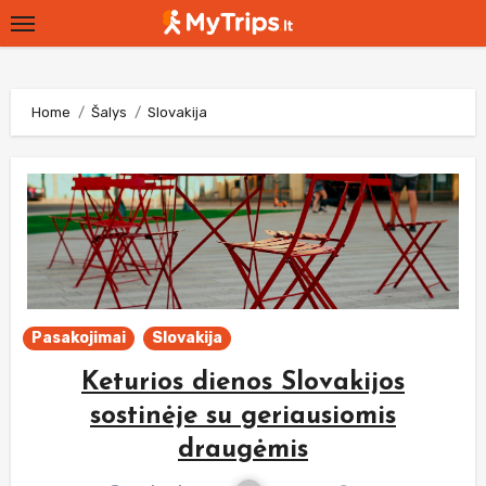
Skip
to
content
Home
Šalys
Slovakija
Pasakojimai
Slovakija
Keturios dienos Slovakijos
sostinėje su geriausiomis
draugėmis