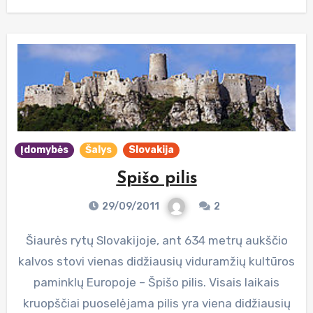
Įdomybės
Šalys
Slovakija
Spišo pilis
29/09/2011
2
Šiaurės rytų Slovakijoje, ant 634 metrų aukščio
kalvos stovi vienas didžiausių viduramžių kultūros
paminklų Europoje – Špišo pilis. Visais laikais
kruopščiai puoselėjama pilis yra viena didžiausių