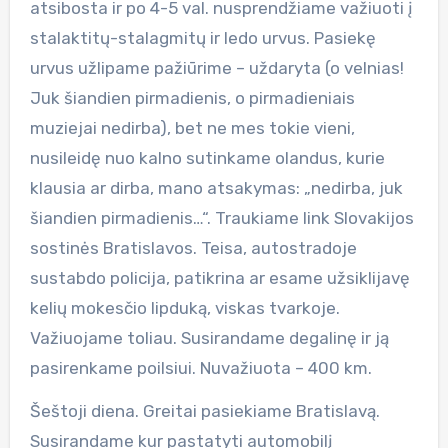
atsibosta ir po 4-5 val. nusprendžiame važiuoti į
stalaktitų-stalagmitų ir ledo urvus. Pasiekę
urvus užlipame pažiūrime – uždaryta (o velnias!
Juk šiandien pirmadienis, o pirmadieniais
muziejai nedirba), bet ne mes tokie vieni,
nusileidę nuo kalno sutinkame olandus, kurie
klausia ar dirba, mano atsakymas: „nedirba, juk
šiandien pirmadienis…“. Traukiame link Slovakijos
sostinės Bratislavos. Teisa, autostradoje
sustabdo policija, patikrina ar esame užsiklijavę
kelių mokesčio lipduką, viskas tvarkoje.
Važiuojame toliau. Susirandame degalinę ir ją
pasirenkame poilsiui. Nuvažiuota – 400 km.
Šeštoji diena. Greitai pasiekiame Bratislavą.
Susirandame kur pastatyti automobilį