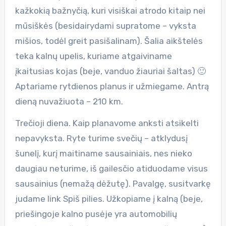
kažkokią bažnyčią, kuri visiškai atrodo kitaip nei
mūsiškės (besidairydami supratome – vyksta
mišios, todėl greit pasišalinam). Šalia aikštelės
teka kalnų upelis, kuriame atgaiviname
įkaitusias kojas (beje, vanduo žiauriai šaltas) 🙂
Aptariame rytdienos planus ir užmiegame. Antrą
dieną nuvažiuota – 210 km.
Trečioji diena. Kaip planavome anksti atsikelti
nepavyksta. Ryte turime svečių – atklydusį
šunelį, kurį maitiname sausainiais, nes nieko
daugiau neturime, iš gailesčio atiduodame visus
sausainius (nemažą dėžutę). Pavalgę, susitvarkę
judame link Spiš pilies. Užkopiame į kalną (beje,
priešingoje kalno pusėje yra automobilių