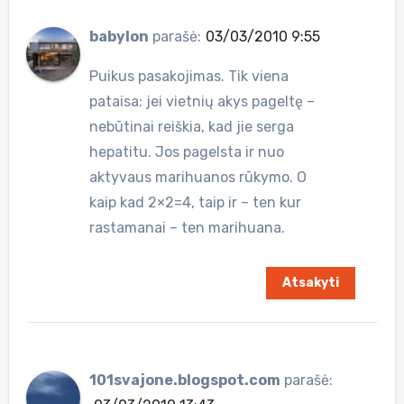
babylon
parašė:
03/03/2010 9:55
Puikus pasakojimas. Tik viena
pataisa: jei vietnių akys pageltę –
nebūtinai reiškia, kad jie serga
hepatitu. Jos pagelsta ir nuo
aktyvaus marihuanos rūkymo. O
kaip kad 2×2=4, taip ir – ten kur
rastamanai – ten marihuana.
Atsakyti
101svajone.blogspot.com
parašė: