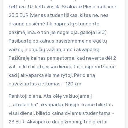
keltuvų. Už keltuvus iki Skalnate Pleso mokame
23,3 EUR (vienas studentiškas, kitas ne, nes
draugė pasiėmė tik paprastą stundento
pažįmėjima, o ten jie negalioja, galioja ISIC).
Pasibastę po kalnus pasisėmėme neregėtų
vaizdų ir pojūčių važiuojame į akvaparką.
Pažiūrėję kainas pamąstome, kad neverta dėl 2
val. pirkti bilietų visai dienai, tai nusprendžiame,
kad į akvaparką eisime rytoj. Per dieną
nuvažiuotas atstumas – 120 km.
Penktoji diena. Atsikėlę važiuojame į
„Tatralandia“ akvaparką. Nusiperkame bilietus
visai dienai, bilieto kaina dviems studentams –
23 EUR. Akvaparke daug žmonių, tad greitai