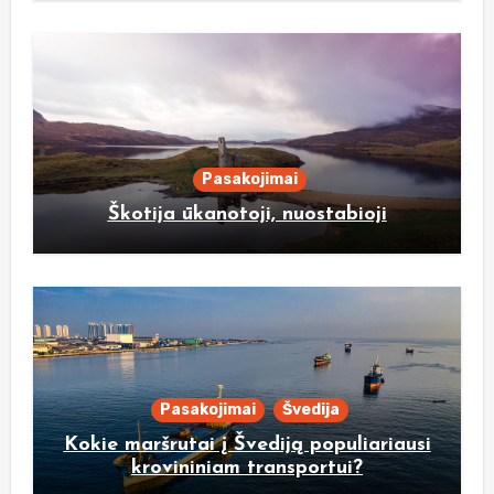
Pasakojimai
Škotija ūkanotoji, nuostabioji
Pasakojimai
Švedija
Kokie maršrutai į Švediją populiariausi
krovininiam transportui?