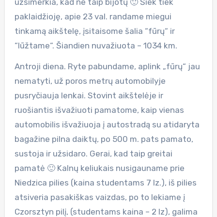
užsimerkia, kad ne taip bijotų 🙂 Šiek tiek
paklaidžioję, apie 23 val. randame miegui
tinkamą aikštelę, įsitaisome šalia “fūrų“ ir
“lūžtame“. Šiandien nuvažiuota – 1034 km.
Antroji diena. Ryte pabundame, aplink „fūrų“ jau
nematyti, už poros metrų automobilyje
pusryčiauja lenkai. Stovint aikštelėje ir
ruošiantis išvažiuoti pamatome, kaip vienas
automobilis išvažiuoja į autostradą su atidaryta
bagažine pilna daiktų, po 500 m. pats pamato,
sustoja ir užsidaro. Gerai, kad taip greitai
pamatė 🙂 Kalnų keliukais nusigauname prie
Niedzica pilies (kaina studentams 7 lz.), iš pilies
atsiveria pasakiškas vaizdas, po to lekiame į
Czorsztyn pilį, (studentams kaina – 2 lz), galima