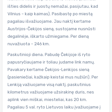
išties didelis ir juostų nemažai, pasijutau, kad
Vilnius – kaip kaimas). Pasibastę po miestą
pagaliau išvažiuojame. Jau naktį kertame
Austrijos-Čekijos sieną, sustojame nusnūsti
degalinėje, iškarto užmiegame. Per dieną
nuvažiuota – 246 km.
Paskutinioji diena. Pabudę Čekijoje iš ryto
papusryčiaujame ir toliau judame link namų.
Pavakary kertame Čekijos-Lenkijos sieną
(pasieniečiai, kažkaip keistai mus nužiūri). Per
Lenkiją važiuojame visą naktį, paskutinius
kilometrus važiuojame užsirakinę duris, nes
aplink vien miškai, miesteliai, kas 20 km.
Pagaliau 5 val. ryto Lietuvos laiku įvažiuojame į