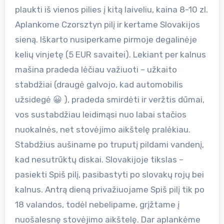
plaukti iš vienos pilies į kitą laiveliu, kaina 8-10 zl.
Aplankome Czorsztyn pilį ir kertame Slovakijos
sieną. Iškarto nusiperkame pirmoje degalinėje
kelių vinjetę (5 EUR savaitei). Lekiant per kalnus
mašina pradeda lėčiau važiuoti – užkaito
stabdžiai (draugė galvojo, kad automobilis
užsidegė 😀 ), pradeda smirdėti ir veržtis dūmai,
vos sustabdžiau leidimąsi nuo labai stačios
nuokalnės, net stovėjimo aikštelę pralėkiau.
Stabdžius aušiname po truputį pildami vandenį,
kad nesutrūktų diskai. Slovakijoje tikslas –
pasiekti Spiš pilį, pasibastyti po slovakų rojų bei
kalnus. Antrą dieną privažiuojame Spiš pilį tik po
18 valandos, todėl nebelipame, grįžtame į
nuošalesnę stovėjimo aikštelę. Dar aplankėme