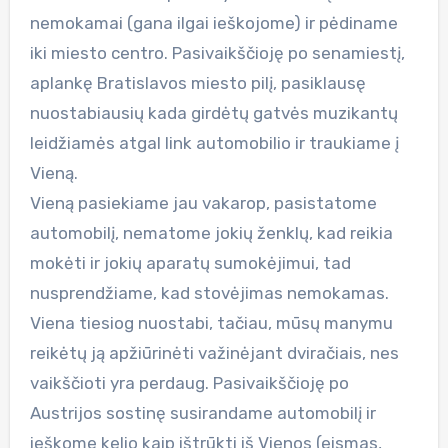
nemokamai (gana ilgai ieškojome) ir pėdiname
iki miesto centro. Pasivaikščioję po senamiestį,
aplankę Bratislavos miesto pilį, pasiklausę
nuostabiausių kada girdėtų gatvės muzikantų
leidžiamės atgal link automobilio ir traukiame į
Vieną.
Vieną pasiekiame jau vakarop, pasistatome
automobilį, nematome jokių ženklų, kad reikia
mokėti ir jokių aparatų sumokėjimui, tad
nusprendžiame, kad stovėjimas nemokamas.
Viena tiesiog nuostabi, tačiau, mūsų manymu
reikėtų ją apžiūrinėti važinėjant dviračiais, nes
vaikščioti yra perdaug. Pasivaikščioję po
Austrijos sostinę susirandame automobilį ir
ieškome kelio kaip ištrūkti iš Vienos (eismas,