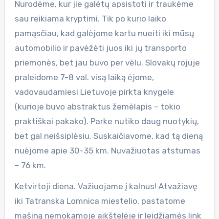
Nurodėme, kur jie galėtų apsistoti ir traukėme
sau reikiama kryptimi. Tik po kurio laiko
pamąsčiau, kad galėjome kartu nueiti iki mūsų
automobilio ir pavėžėti juos iki jų transporto
priemonės, bet jau buvo per vėlu. Slovakų rojuje
praleidome 7-8 val. visą laiką ėjome,
vadovaudamiesi Lietuvoje pirkta knygele
(kurioje buvo abstraktus žemėlapis – tokio
praktiškai pakako). Parke nutiko daug nuotykių,
bet gal neišsiplėsiu. Suskaičiavome, kad tą dieną
nuėjome apie 30-35 km. Nuvažiuotas atstumas
– 76 km.
Ketvirtoji diena. Važiuojame į kalnus! Atvažiavę
iki Tatranska Lomnica miestelio, pastatome
mašiną nemokamoje aikštelėje ir leidžiamės link