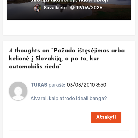
Škotija ūkanotoji, nuostabioji
Suvalkiete
19/06/2026
4 thoughts on “Pažado ištęsėjimas arba
kelionė į Slovakiją, o po to, kur
automobilis rieda”
TUKAS
parašė:
03/03/2010 8:50
Aivarai, kaip atrodo ideali banga?
Atsakyti