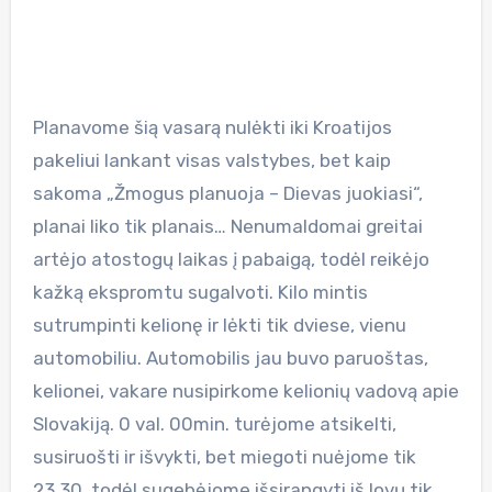
Planavome šią vasarą nulėkti iki Kroatijos
pakeliui lankant visas valstybes, bet kaip
sakoma „Žmogus planuoja – Dievas juokiasi“,
planai liko tik planais… Nenumaldomai greitai
artėjo atostogų laikas į pabaigą, todėl reikėjo
kažką ekspromtu sugalvoti. Kilo mintis
sutrumpinti kelionę ir lėkti tik dviese, vienu
automobiliu. Automobilis jau buvo paruoštas,
kelionei, vakare nusipirkome kelionių vadovą apie
Slovakiją. 0 val. 00min. turėjome atsikelti,
susiruošti ir išvykti, bet miegoti nuėjome tik
23.30, todėl sugebėjome išsirangyti iš lovų tik