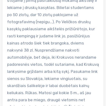
stojame į pirmą pasitaikiusią mokamą aikštelę ir
lekiame į druskų kasyklas. Bilietai studentams
po 50 zlotų, dar 10 zlotų paklojame už
fotografavimą (nepigu…). Po Veličkos druskų
kasyklų paklausiame aikštelės prižiūrėtojo, kur
rasti kempingą ir judame link jo, pasižiūrėjus
kainas atrodo šiek tiek brangoka, dviems
nakvynė 38 zl. Nusprendžiame nakvoti
automobilyje, bet deja, iki Krokuvos nerandame
padoresnės vietos, todėl sutariame, kad Krokuvą
lankysime grįždami arba kitą sykį. Pasukame link
sienos su Slovakija, lekiame vingiuotais, su
skardžiais šalikelėje ir labai duobėtais kalnų
keliukais. Rūkas. Matosi gal kokie 5 m., aš jau
antra para be miego, draugė vietomis net