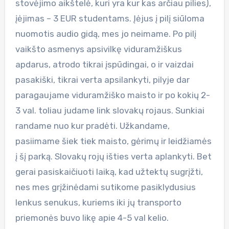
stovėjimo aikštelė, kuri yra kur kas arčiau pilies),
įėjimas – 3 EUR studentams. Įėjus į pilį siūloma
nuomotis audio gidą, mes jo neimame. Po pilį
vaikšto asmenys apsivilkę viduramžiškus
apdarus, atrodo tikrai įspūdingai, o ir vaizdai
pasakiški, tikrai verta apsilankyti, pilyje dar
paragaujame viduramžiško maisto ir po kokių 2-
3 val. toliau judame link slovakų rojaus. Sunkiai
randame nuo kur pradėti. Užkandame,
pasiimame šiek tiek maisto, gėrimų ir leidžiamės
į šį parką. Slovakų rojų išties verta aplankyti. Bet
gerai pasiskaičiuoti laiką, kad užtektų sugrįžti,
nes mes grįžinėdami sutikome pasiklydusius
lenkus senukus, kuriems iki jų transporto
priemonės buvo likę apie 4-5 val kelio.