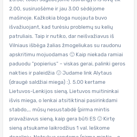
2.00, susiruošėme ir jau 3.00 sėdėjome
mašinoje. Kažkokia bloga nuojauta buvo
išvažiuojant, kad turėsiu problemų su kelių
patruliais. Taip ir nutiko, dar neišvažiavus iš
Vilniaus išbėga žalias žmogeliukas su raudonu
apskritimu mojuodamas 🙂 Kaip niekada ramiai
paduodu “popierius“ – viskas gerai, palinki geros
nakties ir paleidžia 🙂 Judame link Alytaus
(draugė saldžiai miega) :). 5.00 kertame
Lietuvos-Lenkijos sieną, Lietuvos muitininkai
išvis miega, o lenkai atsitiktinai pasirinkdami
stabdo,… mūsų nesustabdė (pirma mintis
pravažiavus sieną, kaip gera būti ES 🙂 Kirtę
sieną atsukame laikrodžius 1 val. Ieškome
degalinių. Netrukus randame (pirma mintis – o