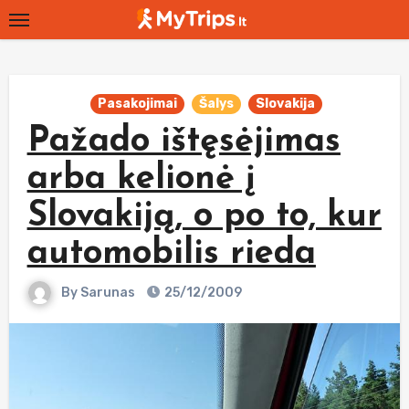
Skip
to
content
Pasakojimai
Šalys
Slovakija
Pažado ištęsėjimas
arba kelionė į
Slovakiją, o po to, kur
automobilis rieda
By
Sarunas
25/12/2009