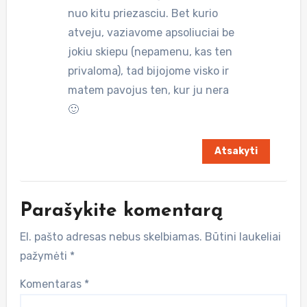
nuo kitu priezasciu. Bet kurio
atveju, vaziavome apsoliuciai be
jokiu skiepu (nepamenu, kas ten
privaloma), tad bijojome visko ir
matem pavojus ten, kur ju nera
🙂
Atsakyti
Parašykite komentarą
El. pašto adresas nebus skelbiamas.
Būtini laukeliai
pažymėti
*
Komentaras
*