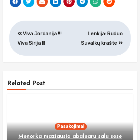
Navigacija
Viva Jordanija !!!
Lenkija: Ruduo
tarp
Viva Sirija !!!
Suvalkų krašte
įrašų
Related Post
Pasakojimai
Menorka maziausia abalearu salu sese