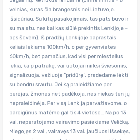
velnias, kuras čia brangesnis nei Lietuvoje.
Išsidūriau. Su kitų pasakojimais, tas pats buvo ir
su maistu, nes kai kas siūlė prekintis Lenkijoje –
apsišovėm). Iš pradžių Lenkijoje paprastais
keliais lekiame 100km/h, o per gyvenvietes
60km/h, bet pamačius, kad visi per miestelius
lekia, kaip patrakę, vairuotojai mirksi šviesomis,
signalizuoja, važiuoja “pridūrę“, pradedame lėkti
su bendru srautu. Jei ką praleidžiame per
perėjas, žmones net padėkoja, nes niekas ten jų
nepraleidinėja. Per visą Lenkiją pervažiavome, o
pareigūnus matėme gal tik 4 vietose… Na po 13
val. neperstojamo vairavimo pasiekiame Veličką.
Miegojęs 2 val., vairavęs 13 val. jaučiuosi išsekęs,