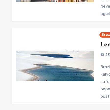
Nevė
agur
Brazi
Len
23
Brazilijos šiaurės rytine pakrante nusidriekusios smėlio
kalvo
sufo
bepaž
pust