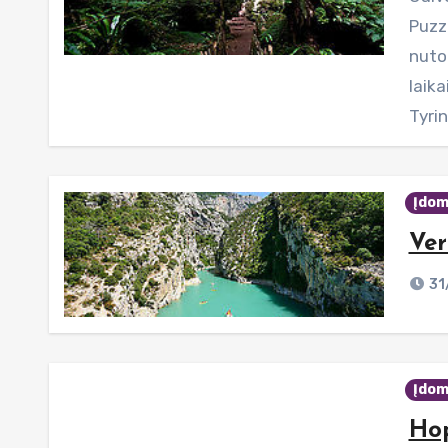
Puzz
nuto
laika
Tyri
Įdom
Ver
31
Įdom
Hop