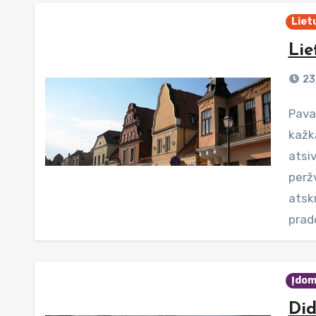
Liet
Lie
23
Pavasario dvelksmas kasmet sužadina troškimą patirti
kažk
atsiv
perž
atsk
pra
Įdom
Did