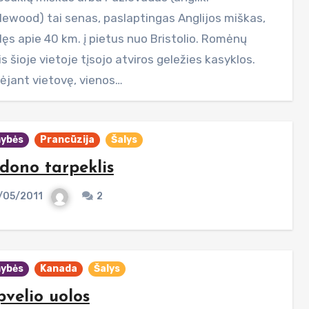
lewood) tai senas, paslaptingas Anglijos miškas,
lęs apie 40 km. į pietus nuo Bristolio. Romėnų
is šioje vietoje tįsojo atviros geležies kasyklos.
nėjant vietovę, vienos…
ybės
Prancūzija
Šalys
dono tarpeklis
/05/2011
2
ybės
Kanada
Šalys
velio uolos