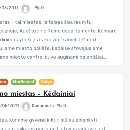
/05/2011
0
cūzijoje, Aukštutinio Reino departamente. Kolmaro
inimas yra kilęs iš žodžio “karvelidė“, mat
iuliame miesto bokšte, kadaise stovėjusiame
ame miesto centre, buvo auginami balandžiai.…
uva
Maršrutai
Šalys
o miestas – Kėdainiai
/05/2011
Kedainiete
0
vienam, įsikūręs pačiame Lietuvos viduryje ant