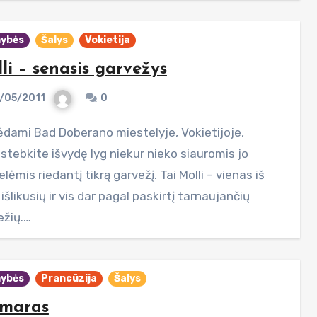
ybės
Šalys
Vokietija
li – senasis garvežys
/05/2011
0
stebkite išvydę lyg niekur nieko siauromis jo
lėmis riedantį tikrą garvežį. Tai Molli – vienas iš
 išlikusių ir vis dar pagal paskirtį tarnaujančių
ežių.…
ybės
Prancūzija
Šalys
lmaras