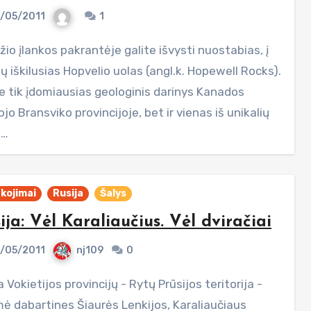
/05/2011
1
 iškilusias Hopvelio uolas (angl.k. Hopewell Rocks).
ne tik įdomiausias geologinis darinys Kanados
jo Bransviko provincijoje, bet ir vienas iš unikalių
s…
kojimai
Rusija
Šalys
ija: Vėl Karaliaučius. Vėl dviračiai
/05/2011
nj109
0
ė dabartines Šiaurės Lenkijos, Karaliaučiaus