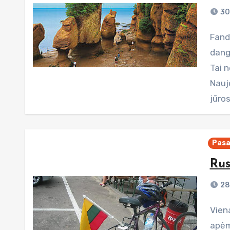
30
Fandžio įlankos pakrantėje galite išvysti nuostabias, į
dangų
Tai 
Naujo
jūro
Pasa
Rus
28
Viena Vokietijos provincijų - Rytų Prūsijos teritorija -
apėm