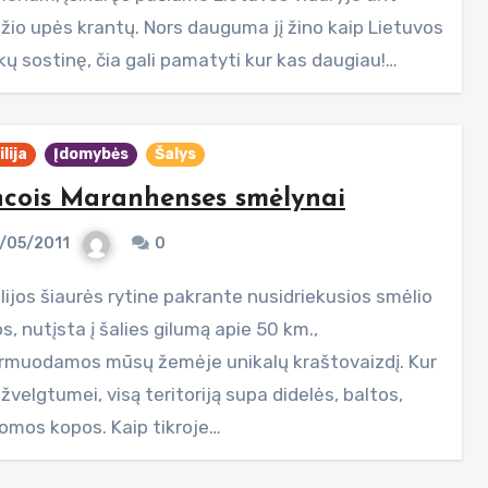
žio upės krantų. Nors dauguma jį žino kaip Lietuvos
kų sostinę, čia gali pamatyti kur kas daugiau!…
lija
Įdomybės
Šalys
cois Maranhenses smėlynai
/05/2011
0
s, nutįsta į šalies gilumą apie 50 km.,
rmuodamos mūsų žemėje unikalų kraštovaizdį. Kur
velgtumei, visą teritoriją supa didelės, baltos,
omos kopos. Kaip tikroje…