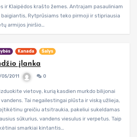
ies ir Klaipėdos krašto žemes. Antrajam pasauliniam
 baigiantis, Rytprūsiams teko pirmoji ir stipriausia
tų armijos įniršio…
ybės
Kanada
Šalys
džio įlanka
/05/2011
0
vandens. Tai negailestingai plūsta ir viską užlieja,
eįtikėtinu greičiu atsitraukia, pakeliui sukeldamas
ausius sūkurius, vandens viesulus ir verpetus. Taip
kėtinai smarkiai kintantis…