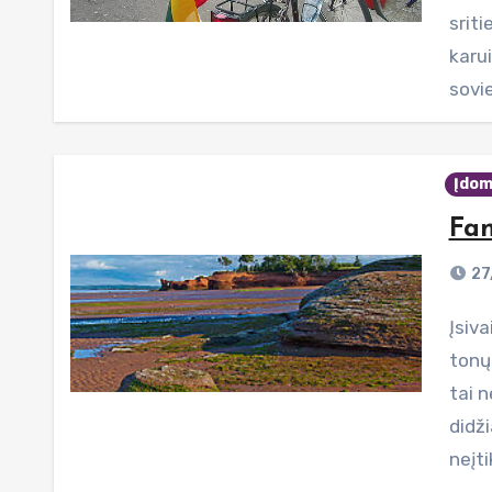
srit
karui
sovie
Įdom
Fan
27
Įsivaizduokite vietovę, kurią kasdien murkdo bilijonai
tonų 
tai n
didži
neįti