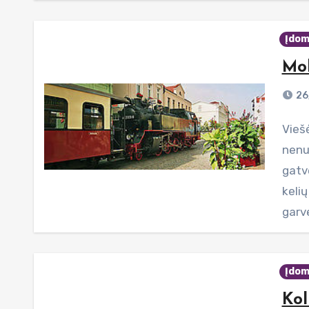
Įdom
Mol
26
Viešėdami Bad Doberano miestelyje, Vokietijoje,
nenu
gatve
kelių
garv
Įdom
Ko