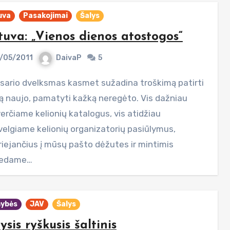
uva
Pasakojimai
Šalys
tuva: „Vienos dienos atostogos“
/05/2011
DaivaP
5
ą naujo, pamatyti kažką neregėto. Vis dažniau
erčiame kelionių katalogus, vis atidžiau
velgiame kelionių organizatorių pasiūlymus,
riejančius į mūsų pašto dėžutes ir mintimis
dedame…
ybės
JAV
Šalys
ysis ryškusis šaltinis