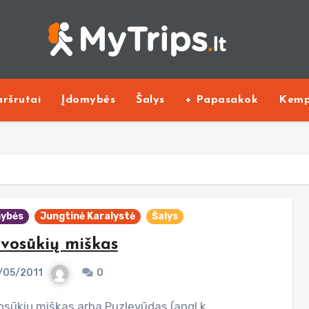
ršrutai
Įdomybės
Šalys
+ Papasakok
Kemp
ybės
Jungtinė Karalystė
Šalys
vosūkių miškas
/05/2011
0