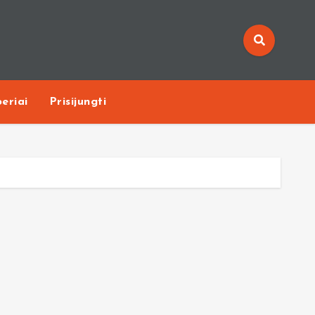
eriai
Prisijungti