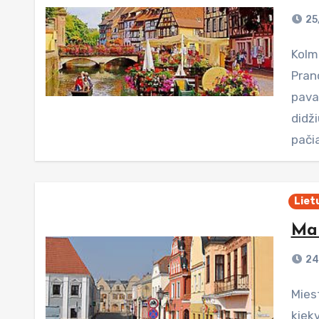
25
Kolmaras – tai miestas, įsitaisęs šiaurės rytų
Pran
pavad
didž
pači
Liet
Man
24
Miestas, kuriame gyvenu ir kurį siūlau aplankyti
kiek