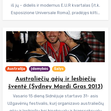
iš jų – didelis ir modernus E.U.R kvartalas (it.k.
Esposizione Universale Roma), pradėjęs kilti…
Australija
Įdomybės
Šalys
Australiečių gėjų ir lesbiečių
šventė (Sydney Mardi Gras 2013)
Vasario 15 dieną Sidnėjuje startavo 31- asis
Užgavėnių festivalis, kurį organizavo australiečių
gėjų ir lesbiečių bei biseksualų ir transseksualų