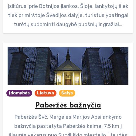
įsikūrusi prie Botnijos įlankos. Šioje, lankytojų šiek
tiek primirštoje Švedijos dalyje, turistus ypatingai
turėtų sudominti daugybė puošnių ir gražiai…
Įdomybės
Lietuva
Šalys
Paberžės bažnyčia
Paberžės Švč. Mergelės Marijos Apsilankymo
bažnyčia pastatyta Paberžės kaime, 7,5 km į
šiaurės vakarus nuo Surviliškio miestelio, Liaudės