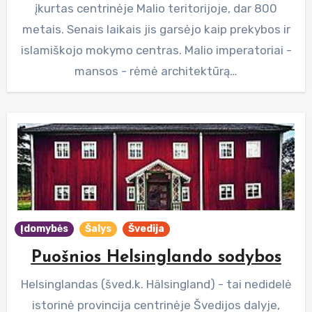
įkurtas centrinėje Malio teritorijoje, dar 800
metais. Senais laikais jis garsėjo kaip prekybos ir
islamiškojo mokymo centras. Malio imperatoriai -
mansos - rėmė architektūrą…
Įdomybės
Šalys
Švedija
Puošnios Helsinglando sodybos
Helsinglandas (šved.k. Hälsingland) - tai nedidelė
istorinė provincija centrinėje Švedijos dalyje,