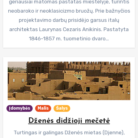
geriausiai matomas pastatas miestelyje, turintis
neobaroko ir neoklasicizmo bruožų. Prie bažnyčios
projektavimo darbų prisidėjo garsus italų
architektas Laurynas Cezaris Anikinis. Pastatyta
1846–1857 m. tuometinio dvaro…
Įdomybės
Malis
Šalys
Dženės didžioji mečetė
Turtingas ir galingas Dženės mietas (Djenne),