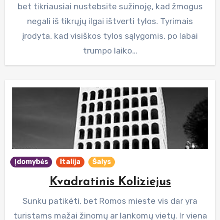
bet tikriausiai nustebsite sužinoję, kad žmogus
negali iš tikrųjų ilgai ištverti tylos. Tyrimais
įrodyta, kad visiškos tylos sąlygomis, po labai
trumpo laiko…
Įdomybės
Italija
Šalys
Kvadratinis Koliziejus
Sunku patikėti, bet Romos mieste vis dar yra
turistams mažai žinomų ar lankomų vietų. Ir viena