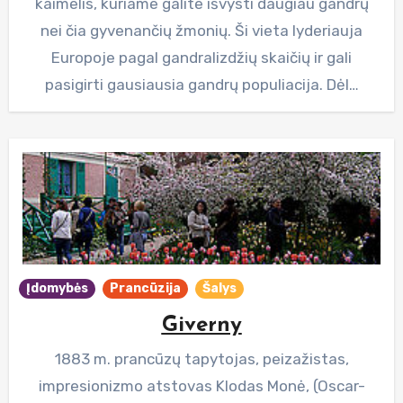
kaimelis, kuriame galite išvysti daugiau gandrų
nei čia gyvenančių žmonių. Ši vieta lyderiauja
Europoje pagal gandralizdžių skaičių ir gali
pasigirti gausiausia gandrų populiacija. Dėl…
Įdomybės
Prancūzija
Šalys
Giverny
1883 m. prancūzų tapytojas, peizažistas,
impresionizmo atstovas Klodas Monė, (Oscar-