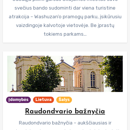
svečius bando sudominti dar viena turistine
atrakcija – Washuzan’o pramogų parku, įsikūrusiu
vaizdingoje kalvotoje vietovėje. Be įprastų
tokiems parkams…
Įdomybės
Lietuva
Šalys
Raudondvario bažnyčia
Raudondvario bažnyčia – aukščiausias ir