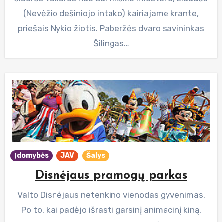
(Nevėžio dešiniojo intako) kairiajame krante,
priešais Nykio žiotis. Paberžės dvaro savininkas
Šilingas…
Įdomybės
JAV
Šalys
Disnėjaus pramogų parkas
Valto Disnėjaus netenkino vienodas gyvenimas.
Po to, kai padėjo išrasti garsinį animacinį kiną,