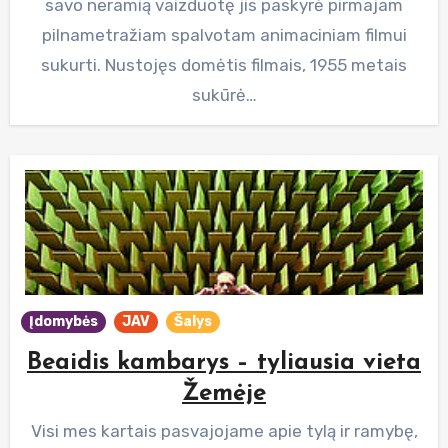
savo neramią vaizduotę jis paskyrė pirmajam
pilnametražiam spalvotam animaciniam filmui
sukurti. Nustojęs domėtis filmais, 1955 metais
sukūrė…
Įdomybės
JAV
Šalys
Beaidis kambarys – tyliausia vieta
Žemėje
Visi mes kartais pasvajojame apie tylą ir ramybę,