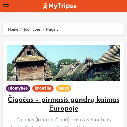
Skip
to
content
Home
Įdomybės
Page 5
Įdomybės
Kroatija
Šalys
Čigočas – pirmasis gandrų kaimas
Europoje
Čigočas (kroat.k. Čigoć) - mažas Kroatijos