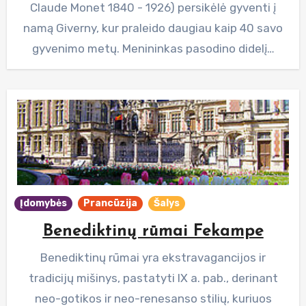
Claude Monet 1840 - 1926) persikėlė gyventi į
namą Giverny, kur praleido daugiau kaip 40 savo
gyvenimo metų. Menininkas pasodino didelį…
Įdomybės
Prancūzija
Šalys
Benediktinų rūmai Fekampe
Benediktinų rūmai yra ekstravagancijos ir
tradicijų mišinys, pastatyti IX a. pab., derinant
neo-gotikos ir neo-renesanso stilių, kuriuos