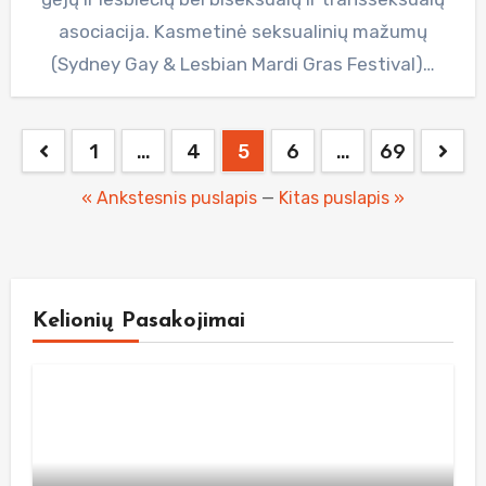
asociacija. Kasmetinė seksualinių mažumų
(Sydney Gay & Lesbian Mardi Gras Festival)…
Posts
1
…
4
5
6
…
69
pagination
« Ankstesnis puslapis
—
Kitas puslapis »
Kelionių Pasakojimai