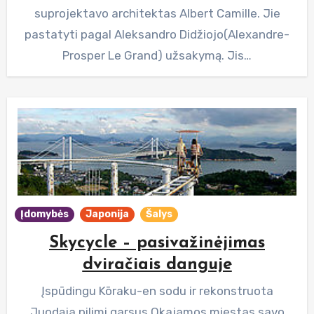
suprojektavo architektas Albert Camille. Jie
pastatyti pagal Aleksandro Didžiojo(Alexandre-
Prosper Le Grand) užsakymą. Jis…
Įdomybės
Japonija
Šalys
Skycycle – pasivažinėjimas
dviračiais danguje
Įspūdingu Kōraku-en sodu ir rekonstruota
Juodąja pilimi garsus Okajamos miestas savo