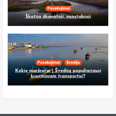
Pasakojimai
Škotija ūkanotoji, nuostabioji
Pasakojimai
Švedija
Kokie maršrutai į Švediją populiariausi
krovininiam transportui?