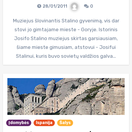
28/01/2011
0
Muziejus šlovinantis Stalino gyvenimą, vis dar
stovi jo gimtajame mieste - Goryje. Istorinis
Josifo Stalino muziejus skirtas garsiausiam,
šiame mieste gimusiam, atstovui - Josifui
Stalinui, kuris buvo sovietų valdžios galva…
Įdomybės
Ispanija
Šalys