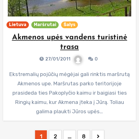
Lietuva
Maršrutai
Šalys
Akmenos upės vandens turistinė
trasa
27/01/2011
0
Ekstremalių pojūčių mėgėjai gali rinktis maršrutą
Akmenos upe. Maršrutas parko teritorijoje
prasideda ties Pakoplyčio kaimu ir baigiasi ties
Ringių kaimu, kur Akmena įteka į Jūrą. Toliau
galima plaukti Jūros upės…
Posts
1
2
…
8