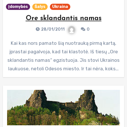
Įdomybės
Šalys
Ukraina
Ore sklandantis namas
28/01/2011
0
Kai kas nors pamato šią nuotrauką pirmą kartą,
įprastai pagalvoja, kad tai klastotė. Iš tiesų „Ore
sklandantis namas“ egzistuoja. Jis stovi Ukrainos
laukuose, netoli Odesos miesto. Ir tai nėra, koks…