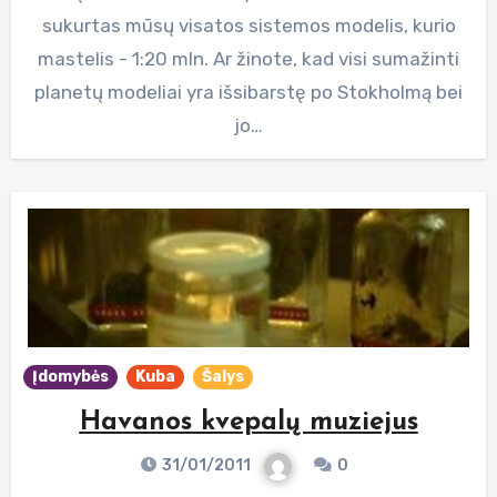
sukurtas mūsų visatos sistemos modelis, kurio
mastelis - 1:20 mln. Ar žinote, kad visi sumažinti
planetų modeliai yra išsibarstę po Stokholmą bei
jo…
Įdomybės
Kuba
Šalys
Havanos kvepalų muziejus
31/01/2011
0