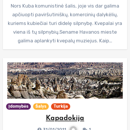
Nors Kuba komunistinė šalis, joje vis dar galima
apčiuopti paviršutiniškų, komercinių dalykėlių,
kuriems kubiečiai turi didelę silpnybę. Kvepalai yra
viena iš tų silpnybių.Sename Havanos mieste
galima aplankyti kvepalų muziejus. Kaip…
Įdomybės
Šalys
Turkija
Kapadokija
31/01/2011
1