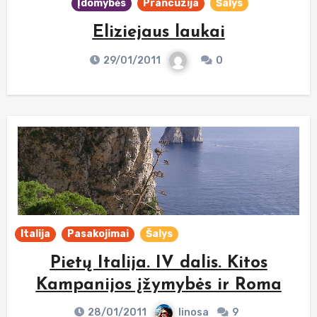
Įdomybės
Prancūzija
Šalys
Eliziejaus laukai
29/01/2011
0
Italija
Pasakojimai
Šalys
Pietų Italija. IV dalis. Kitos
Kampanijos įžymybės ir Roma
28/01/2011
linosa
9