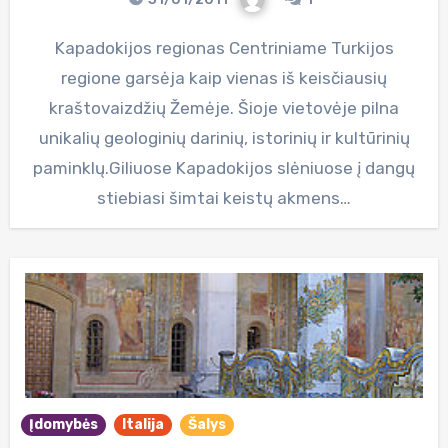
Kapadokijos regionas Centriniame Turkijos
regione garsėja kaip vienas iš keisčiausių
kraštovaizdžių Žemėje. Šioje vietovėje pilna
unikalių geologinių darinių, istorinių ir kultūrinių
paminklų.Giliuose Kapadokijos slėniuose į dangų
stiebiasi šimtai keistų akmens…
Įdomybės
Italija
Šalys