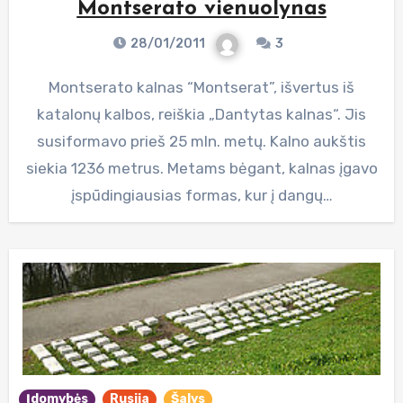
Montserato vienuolynas
28/01/2011
3
Montserato kalnas “Montserat”, išvertus iš
katalonų kalbos, reiškia „Dantytas kalnas“. Jis
susiformavo prieš 25 mln. metų. Kalno aukštis
siekia 1236 metrus. Metams bėgant, kalnas įgavo
įspūdingiausias formas, kur į dangų…
Įdomybės
Rusija
Šalys