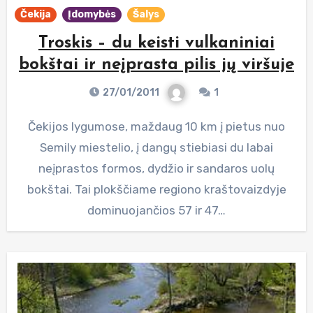
Čekija
Įdomybės
Šalys
Troskis – du keisti vulkaniniai
bokštai ir neįprasta pilis jų viršuje
27/01/2011
1
Čekijos lygumose, maždaug 10 km į pietus nuo
Semily miestelio, į dangų stiebiasi du labai
neįprastos formos, dydžio ir sandaros uolų
bokštai. Tai plokščiame regiono kraštovaizdyje
dominuojančios 57 ir 47…