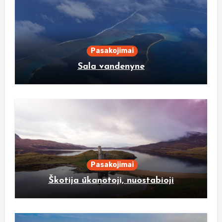
Pasakojimai
Sala vandenyne
Pasakojimai
Škotija ūkanotoji, nuostabioji