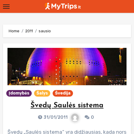
Skip
to
content
Home
2011
sausio
Įdomybės
Šalys
Švedija
Švedų Saulės sistema
31/01/2011
0
Švedų „Saulės sistema“ yra didžiausias, kada nors