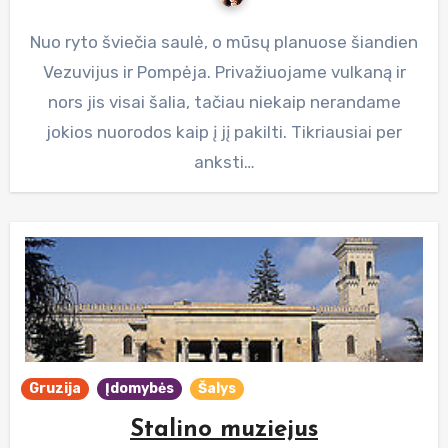
Nuo ryto šviečia saulė, o mūsų planuose šiandien
Vezuvijus ir Pompėja. Privažiuojame vulkaną ir
nors jis visai šalia, tačiau niekaip nerandame
jokios nuorodos kaip į jį pakilti. Tikriausiai per
anksti…
Gruzija
Įdomybės
Šalys
Stalino muziejus