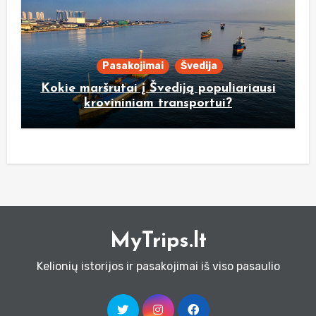
Pasakojimai
Švedija
Kokie maršrutai į Švediją populiariausi
krovininiam transportui?
MyTrips.lt
Kelionių istorijos ir pasakojimai iš viso pasaulio