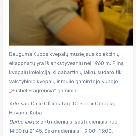
Dauguma Kubos kvepalų muziejaus kolekcinių
eksponatų yra iš ankstyvesnių nei 1960 m. Pilną
kvepalų kolekciją iki dabartinių laikų, sudaro tik
valstybinio kvepalų ir muilo gamintojo Kuboje
„Suchel Fragrencia” gaminiai.
Adresas
: Calle Oficios tarp Obispo ir Obrapía,
Havana, Kuba
Darbo laikas
: antradieniais-šeštadieniais nuo
14:30 iki 21:45. Sekmadieniais – 9:00 -13:00.