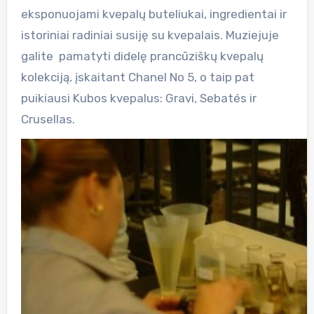
eksponuojami kvepalų buteliukai, ingredientai ir
istoriniai radiniai susiję su kvepalais. Muziejuje
galite pamatyti didelę prancūziškų kvepalų
kolekciją, įskaitant Chanel No 5, o taip pat
puikiausi Kubos kvepalus: Gravi, Sebatés ir
Crusellas.