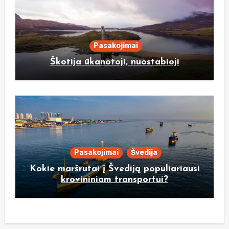
Pasakojimai
Škotija ūkanotoji, nuostabioji
Pasakojimai
Švedija
Kokie maršrutai į Švediją populiariausi
krovininiam transportui?