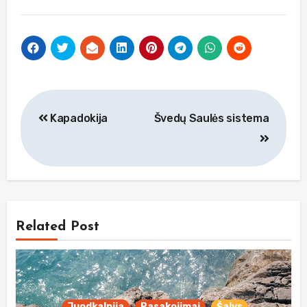
Navigacija
Kapadokija
Švedų Saulės sistema
tarp
įrašų
Related Post
Juodkalnija
Pasakojimai
Šalys