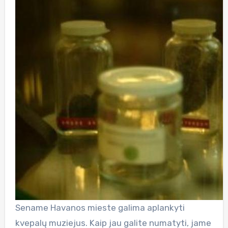
Sename Havanos mieste galima aplankyti
kvepalų muziejus. Kaip jau galite numatyti, jame