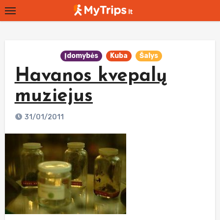
Skip
to
content
Įdomybės
Kuba
Šalys
Havanos kvepalų
muziejus
31/01/2011