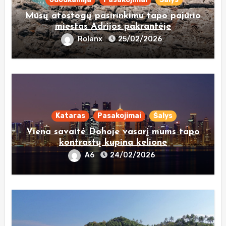
Mūsų atostogų pasirinkimu tapo pajūrio
miestas Adrijos pakrantėje
Rolanx
25/02/2026
Kataras
Pasakojimai
Šalys
Viena savaitė Dohoje vasarį mums tapo
kontrastų kupina kelione
A6
24/02/2026