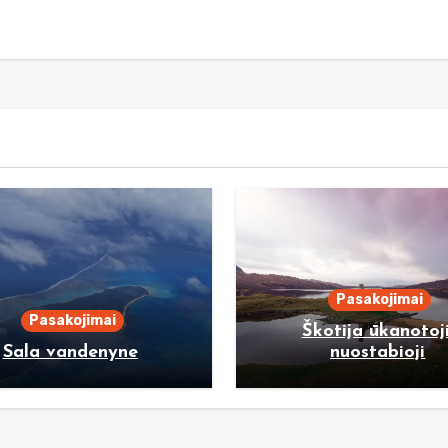
Pasakojimai
Pasakojimai
Škotija ūkanotoji
Sala vandenyne
nuostabioji