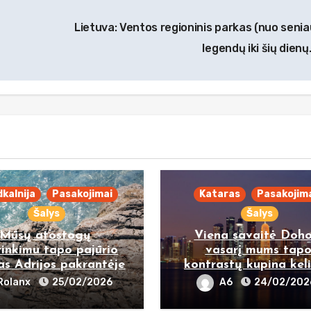
Lietuva: Ventos regioninis parkas (nuo senia
legendų iki šių dien
kalnija
Pasakojimai
Kataras
Pasakojim
Šalys
Šalys
Mūsų atostogų
Viena savaitė Doho
rinkimu tapo pajūrio
vasarį mums tap
as Adrijos pakrantėje
kontrastų kupina kel
Rolanx
25/02/2026
A6
24/02/202