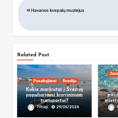
Navigacija
Havanos kvepalų muziejus
tarp
įrašų
Related Post
Juod
Pasakojimai
Švedija
Kokie maršrutai į Švediją
populiariausi krovininiam
pasi
transportui?
miest
79tieji
29/05/2026