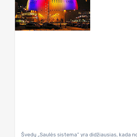
Švedų „Saulės sistema“ yra didžiausias, kada nors sukurtas mūsų visatos sistemos modelis, kurio mastelis –