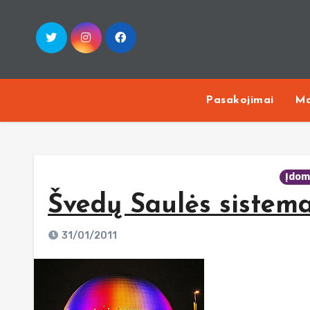
Skip
to
content
Pasakojimai
Ma
Įdom
Švedų Saulės sistem
31/01/2011