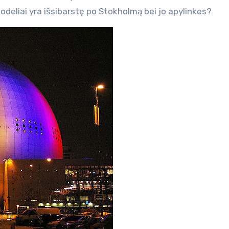
modeliai yra išsibarstę po Stokholmą bei jo apylinkes?