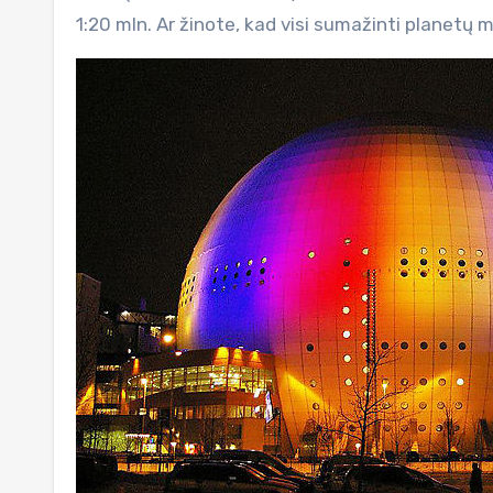
1:20 mln. Ar žinote, kad visi sumažinti planetų 