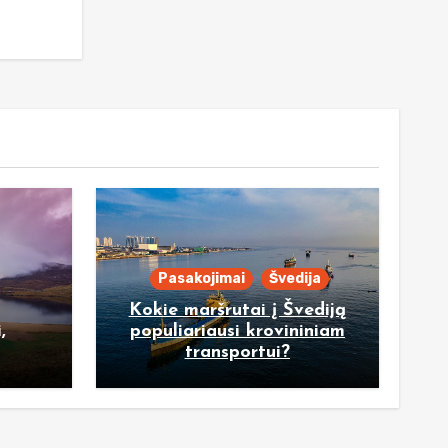
Pasakojimai
Švedija
Kokie maršrutai į Švediją
,
populiariausi krovininiam
transportui?