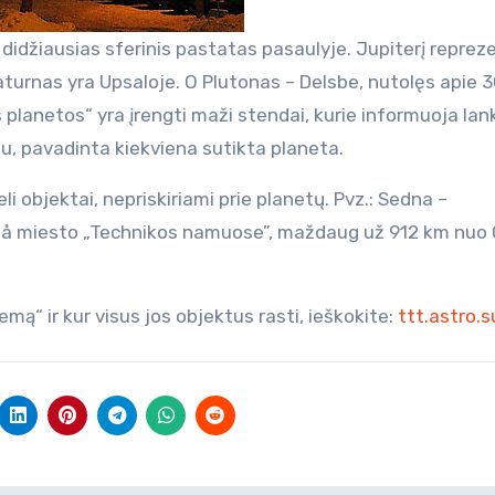
didžiausias sferinis pastatas pasaulyje. Jupiterį reprez
turnas yra Upsaloje. O Plutonas – Delsbe, nutolęs apie 
 planetos“ yra įrengti maži stendai, kurie informuoja lan
rdu, pavadinta kiekviena sutikta planeta.
i objektai, nepriskiriami prie planetų. Pvz.: Sedna –
uleå miesto „Technikos namuose”, maždaug už 912 km nuo
mą“ ir kur visus jos objektus rasti, ieškokite:
ttt.astro.s