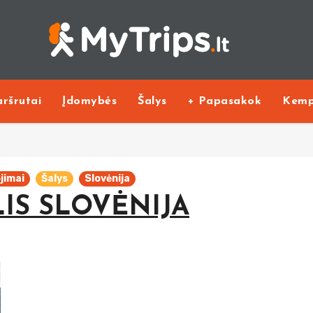
ršrutai
Įdomybės
Šalys
+ Papasakok
Kemp
jimai
Šalys
Slovėnija
ALIS SLOVĖNIJA