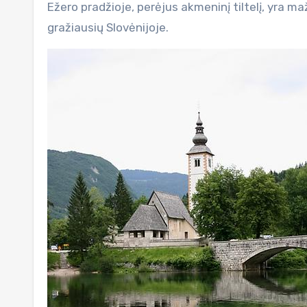
Ežero pradžioje, perėjus akmeninį tiltelį, yra 
gražiausių Slovėnijoje.