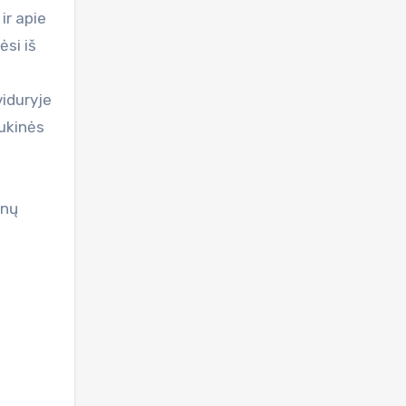
ir apie
ėsi iš
viduryje
aukinės
lnų