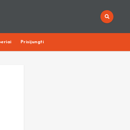
eriai
Prisijungti