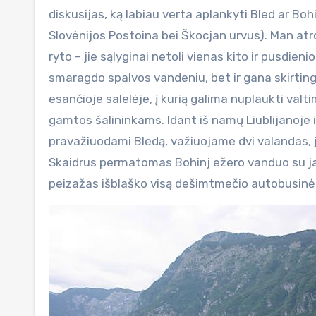
diskusijas, ką labiau verta aplankyti Bled ar Bohin
Slovėnijos Postoina bei Škocjan urvus). Man atro
ryto – jie sąlyginai netoli vienas kito ir pusdi
smaragdo spalvos vandeniu, bet ir gana skirtingi
esančioje salelėje, į kurią galima nuplaukti valti
gamtos šalininkams. Idant iš namų Liublijanoje i
pravažiuodami Bledą, važiuojame dvi valandas, ja
Skaidrus permatomas Bohinj ežero vanduo su jam
peizažas išblaško visą dešimtmečio autobusinės