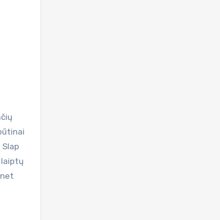
ačių
būtinai
o Slap
 laiptų
 net