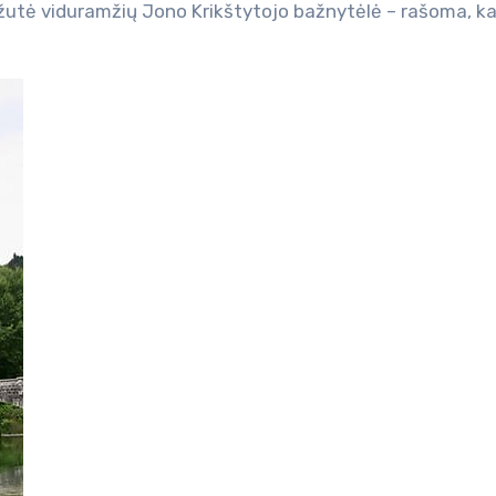
mažutė viduramžių Jono Krikštytojo bažnytėlė – rašoma, k