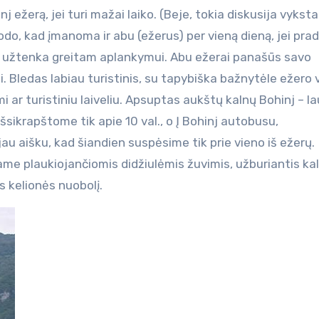
j ežerą, jei turi mažai laiko. (Beje, tokia diskusija vyksta 
do, kad įmanoma ir abu (ežerus) per vieną dieną, jei prad
enio užtenka greitam aplankymui. Abu ežerai panašūs savo
. Bledas labiau turistinis, su tapybiška bažnytėle ežero 
mi ar turistiniu laiveliu. Apsuptas aukštų kalnų Bohinj – l
šsikrapštome tik apie 10 val., o Į Bohinj autobusu,
u aišku, kad šiandien suspėsime tik prie vieno iš ežerų.
e plaukiojančiomis didžiulėmis žuvimis, užburiantis ka
 kelionės nuobolį.