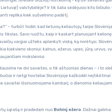
o teisingai, išreiškė didžiulį nustebimą – ką dvi savaites ga
ietuvą!) valstybėlėje? Ir tik šalia sėdėjusio kito bičiulio 
anti replika kiek sušvelnino padėtį.
a?“ – turbūt todėl, kad lietuvių keliautojų tarpe Slovėnij
is tikslas. Savo ruožtu, kaip ir kaskart planuojant kelionę
vaičių vargiai užteks aplankyti viską, ką norėtųsi. Slovėn
a kiekvieno skoniui: kalnus, ežerus, upes, jūrą, urvus, vy
ogaujančiam moksleiviui.
eliausime ne dvi savaites, o tik aštuonias dienas –
i to xle
bučiai ir netgi hosteliai Slovėnijoje kažkodėl neįtikėtinai
oje savaitei išsinuomojame kambarį, o dienomis keliaujam
ietų sąrašą ir pradedam nuo
Bohinj ežero
. Dažnai galima 