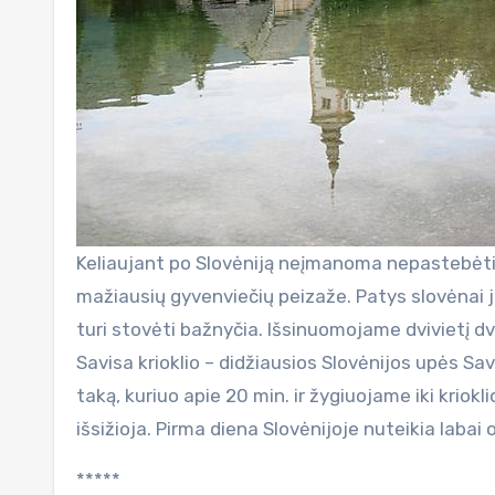
Keliaujant po Slovėniją neįmanoma nepastebėti 
mažiausių gyvenviečių peizaže. Patys slovėnai juo
turi stovėti bažnyčia. Išsinuomojame dvivietį dvi
Savisa krioklio – didžiausios Slovėnijos upės Sav
taką, kuriuo apie 20 min. ir žygiuojame iki kriok
išsižioja. Pirma diena Slovėnijoje nuteikia labai 
*****