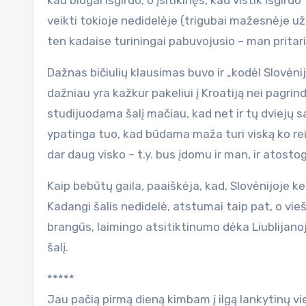
kad blogai išgirdo, o įsitikinęs, kad vistik išgird
veikti tokioje nedidelėje (trigubai mažesnėje už L
ten kadaise turiningai pabuvojusio – man pritari
Dažnas bičiulių klausimas buvo ir „kodėl Slovėnij
dažniau yra kažkur pakeliui į Kroatiją nei pagrind
studijuodama šalį mačiau, kad net ir tų dviejų sa
ypatinga tuo, kad būdama maža turi viską ko reiki
dar daug visko – t.y. bus įdomu ir man, ir atost
Kaip bebūtų gaila, paaiškėja, kad, Slovėnijoje k
Kadangi šalis nedidelė, atstumai taip pat, o vieš
brangūs, laimingo atsitiktinumo dėka Liublijan
šalį.
*****
Jau pačią pirmą dieną kimbam į ilgą lankytinų v