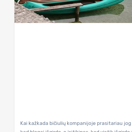
Kai kažkada bičiulių kompanijoje prasitariau jog planuoju dvi savaites pakeliauti po Slovėniją, vienas jų pamanė