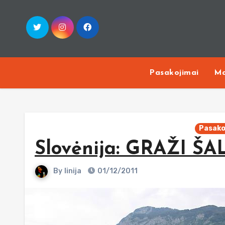
Skip
to
content
Pasakojimai
Ma
Pasako
Slovėnija: GRAŽI Š
By
linija
01/12/2011