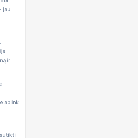
lima
– jau
a
,
ija
ną ir
b
.
e aplink
sutikti