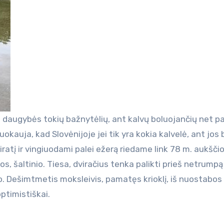
daugybės tokių bažnytėlių, ant kalvų boluojančių net p
kauja, kad Slovėnijoje jei tik yra kokia kalvelė, ant jos 
ratį ir vingiuodami palei ežerą riedame link 78 m. aukšči
os, šaltinio. Tiesa, dviračius tenka palikti prieš netrumpą
lio. Dešimtmetis moksleivis, pamatęs krioklį, iš nuostabos
optimistiškai.