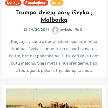
Lenkija
Pasakojimai
Šalys
Trumpa dviejų porų išvyka į
Malborką
24/09/2025
mykols
0
Rugsėjis visada atrodo tinkamiausias mėnuo
trumpai išvykai – nebe tokia alinanti vasaros
kaitra, bet dar pakankamai šilta, kad keliaujant
būtų malonu. Šiais metais nusprendėme, kad
atostogoms pakaks trijų dienų, tačiau…