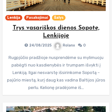
Lenkija
Pasakojimai
Šalys
Trys vasariškos dienos Sopote,
Lenkijoje
24/08/2025
Rolanx
0
Rugpjūčio pradžioje nusprendėme su mylimuoju
pabėgti nuo kasdienybės ir trumpam išvykti į
Lenkiją. Ilgai nesvarstę išsirinkome Sopotą –
pajūrio miestą, kurį daug kas vadina Baltijos jūros
perlu. Kelionę pradėjome iš…