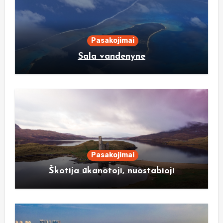
Pasakojimai
Sala vandenyne
Pasakojimai
Škotija ūkanotoji, nuostabioji