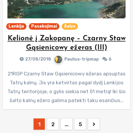
Lenkija
Pasakojimai
Šalys
Kelionė į Zakopanę – Czarny Staw
Gąsienicowy ežeras (III)
27/08/2018
Paulius-tripmap
6
21RGP Czarny Staw Gąsienicowy ežeras apsuptas
Tatrų kalnų. Jis yra ketvirtas pagal dydį Lenkijos
Tatrų teritorijoje, o gylis siekia net 51 metrą! Iki šio
šalto kalnų ežero galima patekti taku esančius…
Posts
1
2
…
5