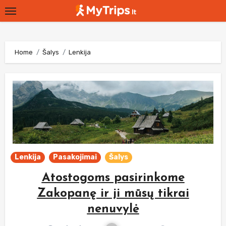
Skip
to
content
Home
Šalys
Lenkija
Lenkija
Pasakojimai
Šalys
Atostogoms pasirinkome
Zakopanę ir ji mūsų tikrai
nenuvylė