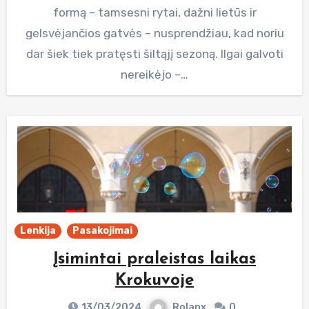
formą – tamsesni rytai, dažni lietūs ir
gelsvėjančios gatvės – nusprendžiau, kad noriu
dar šiek tiek pratęsti šiltąjį sezoną. Ilgai galvoti
nereikėjo –…
Lenkija
Pasakojimai
Įsimintai praleistas laikas
Krokuvoje
13/03/2024
Rolanx
0