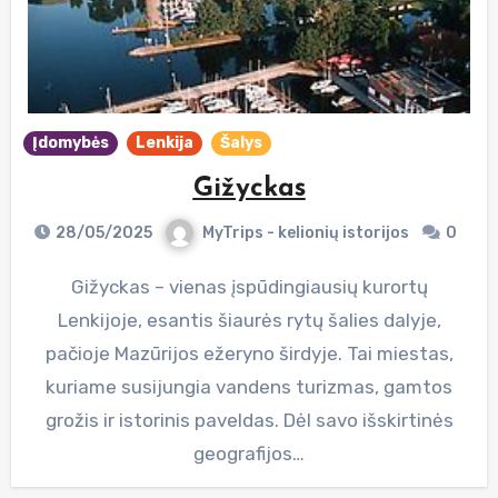
Įdomybės
Lenkija
Šalys
Gižyckas
28/05/2025
MyTrips - kelionių istorijos
0
Gižyckas – vienas įspūdingiausių kurortų
Lenkijoje, esantis šiaurės rytų šalies dalyje,
pačioje Mazūrijos ežeryno širdyje. Tai miestas,
kuriame susijungia vandens turizmas, gamtos
grožis ir istorinis paveldas. Dėl savo išskirtinės
geografijos…