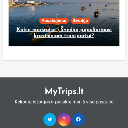
Pasakojimai
Švedija
Kokie maršrutai į Švediją populiariausi
krovininiam transportui?
MyTrips.lt
Kelionių istorijos ir pasakojimai iš viso pasaulio