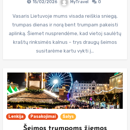
15/02/2026
MyTravel
0
Vasaris Lietuvoje mums visada reiškia sniegą,
trumpas dienas ir norą bent trumpam pakeisti
aplinką. Šiemet nusprendėme, kad vietoj saulėtų
kraštų rinksimės kalnus – trys draugų šeimos
susitarėme kartu vykti į…
Lenkija
Pasakojimai
Šalys
Šeimos trumpoms žiemos