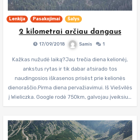
Lenkija
Pasakojimai
Šalys
2 kilometrai arčiau dangaus
17/09/2018
Samis
1
Kažkas nužudė laiką?Jau trečia diena kelionėj,
ankstus rytas ir tik dabar atsirado tos
naudingosios iškasenos prisėst prie kelionės
dienoraščio.Pirma diena pervažiavimui. Iš Viešvilės
į Wieliczka. Google rodė 750km, galvojau įveiksiu…