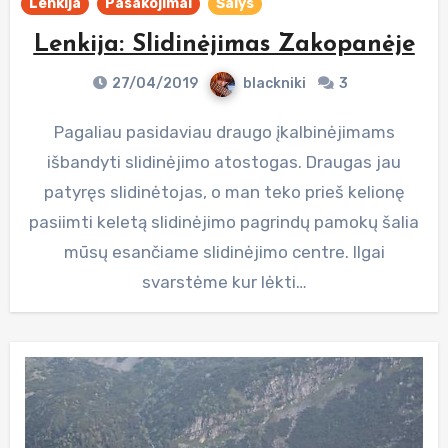
Lenkija
Pasakojimai
Šalys
Lenkija: Slidinėjimas Zakopanėje
27/04/2019
blackniki
3
Pagaliau pasidaviau draugo įkalbinėjimams
išbandyti slidinėjimo atostogas. Draugas jau
patyręs slidinėtojas, o man teko prieš kelionę
pasiimti keletą slidinėjimo pagrindų pamokų šalia
mūsų esančiame slidinėjimo centre. Ilgai
svarstėme kur lėkti…