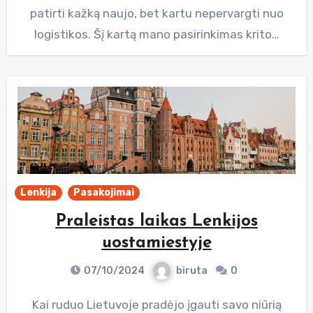
patirti kažką naujo, bet kartu nepervargti nuo
logistikos. Šį kartą mano pasirinkimas krito…
Lenkija
Pasakojimai
Praleistas laikas Lenkijos
uostamiestyje
07/10/2024
biruta
0
Kai ruduo Lietuvoje pradėjo įgauti savo niūrią