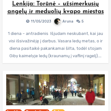
Lenkija: Torūnė – užsimerkusių
angelų ir meduolių kvapo miestas
11/05/2023
Aruna
5
1 diena – antradienis Išjudam neskubant, kai jau
visi išsivažinėję į darbus. Vasara ledų metas, o ir
diena pasitaikė pakankamai šilta, todėl stojam
Giby kaimelyje ledų (kraunamų į vaflinį ragelį).…