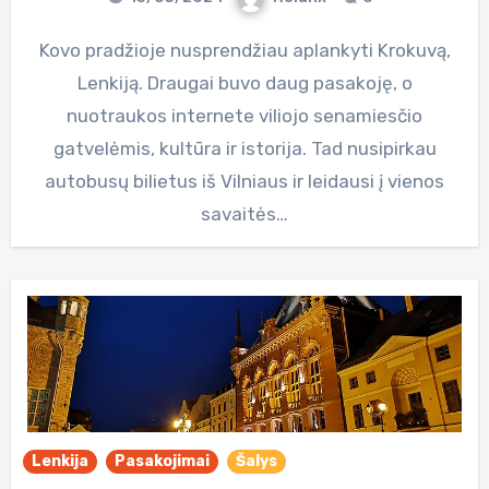
Kovo pradžioje nusprendžiau aplankyti Krokuvą,
Lenkiją. Draugai buvo daug pasakoję, o
nuotraukos internete viliojo senamiesčio
gatvelėmis, kultūra ir istorija. Tad nusipirkau
autobusų bilietus iš Vilniaus ir leidausi į vienos
savaitės…
Lenkija
Pasakojimai
Šalys