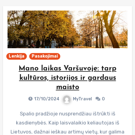
Lenkija
Pasakojimai
Mano laikas Varšuvoje: tarp
kultūros, istorijos ir gardaus
maisto
17/10/2024
MyTravel
0
Spalio pradžioje nusprendžiau ištrūkti iš
kasdienybės. Kaip laisvalaikio keliautojas iš
Lietuvos, dažnai ieškau artimų vietų, kur galima