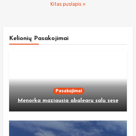
pagination
Kitas puslapis »
Kelionių Pasakojimai
Pasakojimai
Menorka maziausia abalearu salu sese