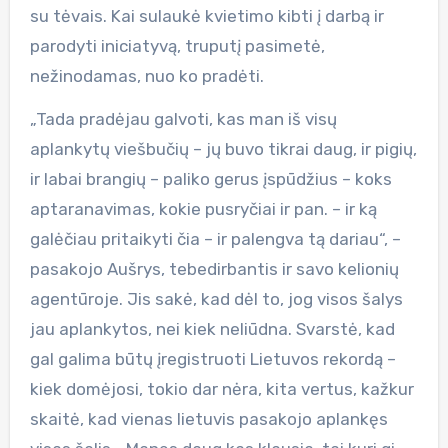
su tėvais. Kai sulaukė kvietimo kibti į darbą ir
parodyti iniciatyvą, truputį pasimetė,
nežinodamas, nuo ko pradėti.
„Tada pradėjau galvoti, kas man iš visų
aplankytų viešbučių – jų buvo tikrai daug, ir pigių,
ir labai brangių – paliko gerus įspūdžius – koks
aptaranavimas, kokie pusryčiai ir pan. – ir ką
galėčiau pritaikyti čia – ir palengva tą dariau“, –
pasakojo Aušrys, tebedirbantis ir savo kelionių
agentūroje. Jis sakė, kad dėl to, jog visos šalys
jau aplankytos, nei kiek neliūdna. Svarstė, kad
gal galima būtų įregistruoti Lietuvos rekordą –
kiek domėjosi, tokio dar nėra, kita vertus, kažkur
skaitė, kad vienas lietuvis pasakojo aplankęs