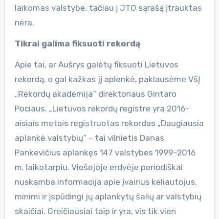
laikomas valstybe, tačiau į JTO sąrašą įtrauktas
nėra.
Tikrai galima fiksuoti rekordą
Apie tai, ar Aušrys galėtų fiksuoti Lietuvos
rekordą, o gal kažkas jį aplenkė, paklausėme VšĮ
„Rekordų akademija“ direktoriaus Gintaro
Pociaus. „Lietuvos rekordų registre yra 2016-
aisiais metais registruotas rekordas „Daugiausia
aplankė valstybių“ – tai vilnietis Danas
Pankevičius aplankęs 147 valstybes 1999–2016
m. laikotarpiu. Viešojoje erdvėje periodiškai
nuskamba informacija apie įvairius keliautojus,
minimi ir įspūdingi jų aplankytų šalių ar valstybių
skaičiai. Greičiausiai taip ir yra, vis tik vien