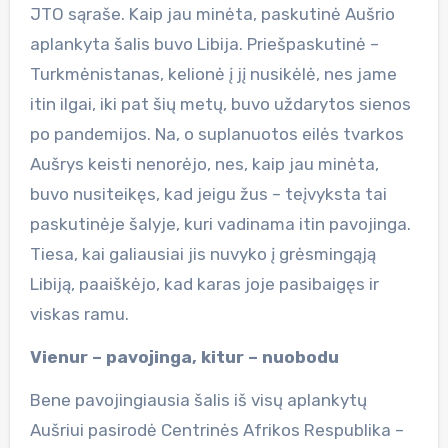
JTO sąraše. Kaip jau minėta, paskutinė Aušrio
aplankyta šalis buvo Libija. Priešpaskutinė –
Turkmėnistanas, kelionė į jį nusikėlė, nes jame
itin ilgai, iki pat šių metų, buvo uždarytos sienos
po pandemijos. Na, o suplanuotos eilės tvarkos
Aušrys keisti nenorėjo, nes, kaip jau minėta,
buvo nusiteikęs, kad jeigu žus – teįvyksta tai
paskutinėje šalyje, kuri vadinama itin pavojinga.
Tiesa, kai galiausiai jis nuvyko į grėsmingąją
Libiją, paaiškėjo, kad karas joje pasibaigęs ir
viskas ramu.
Vienur – pavojinga, kitur – nuobodu
Bene pavojingiausia šalis iš visų aplankytų
Aušriui pasirodė Centrinės Afrikos Respublika –