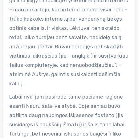
galima įsigyti mobiliojo ryšio kortelę su internetu
– man pakartojo, kad interneto nėra, visai nėra –
trūko kažkoks internetą per vandenyną tiekęs
optinis kabelis, ir viskas. Lėktuvai ten skraido
retai, laiko turėjau bent savaitę, nedidelę salą
apžiūrėjau greitai. Buvau pradėjęs net skaityti
vietinius laikraščius (jie – anglų k.) ir susitvarkiau
failus kompiuteryje, kad nenuobodžiaučiau“, –
atsiminė Aušrys, galintis susikalbėti dešimčia
kalbų.
Labai nyki jam pasirodė tame pačiame regione
esanti Nauru sala-valstybė. Joje seniau buvo
aptikta daug naudingos iškasenos fosfato (jis
susidaręs iš paukščių išmatų) ir šalis tapo labai
turtinga, bet neseniai iškasenos baigėsi ir liko