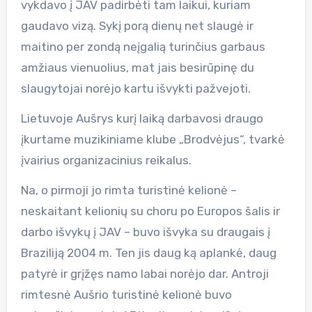
vykdavo į JAV padirbėti tam laikui, kuriam
gaudavo vizą. Sykį porą dienų net slaugė ir
maitino per zondą neįgalią turinčius garbaus
amžiaus vienuolius, mat jais besirūpinę du
slaugytojai norėjo kartu išvykti pažvejoti.
Lietuvoje Aušrys kurį laiką darbavosi draugo
įkurtame muzikiniame klube „Brodvėjus“, tvarkė
įvairius organizacinius reikalus.
Na, o pirmoji jo rimta turistinė kelionė –
neskaitant kelionių su choru po Europos šalis ir
darbo išvykų į JAV – buvo išvyka su draugais į
Braziliją 2004 m. Ten jis daug ką aplankė, daug
patyrė ir grįžęs namo labai norėjo dar. Antroji
rimtesnė Aušrio turistinė kelionė buvo