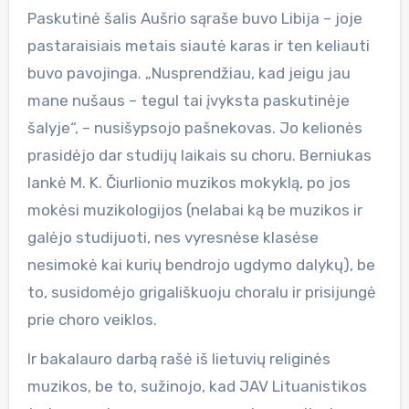
Paskutinė šalis Aušrio sąraše buvo Libija – joje
pastaraisiais metais siautė karas ir ten keliauti
buvo pavojinga. „Nusprendžiau, kad jeigu jau
mane nušaus – tegul tai įvyksta paskutinėje
šalyje“, – nusišypsojo pašnekovas. Jo kelionės
prasidėjo dar studijų laikais su choru. Berniukas
lankė M. K. Čiurlionio muzikos mokyklą, po jos
mokėsi muzikologijos (nelabai ką be muzikos ir
galėjo studijuoti, nes vyresnėse klasėse
nesimokė kai kurių bendrojo ugdymo dalykų), be
to, susidomėjo grigališkuoju choralu ir prisijungė
prie choro veiklos.
Ir bakalauro darbą rašė iš lietuvių religinės
muzikos, be to, sužinojo, kad JAV Lituanistikos