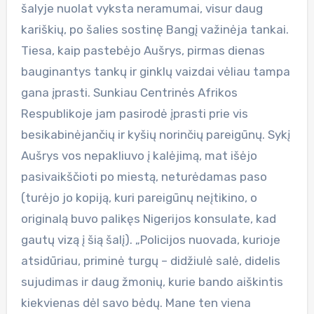
šalyje nuolat vyksta neramumai, visur daug
kariškių, po šalies sostinę Bangį važinėja tankai.
Tiesa, kaip pastebėjo Aušrys, pirmas dienas
bauginantys tankų ir ginklų vaizdai vėliau tampa
gana įprasti. Sunkiau Centrinės Afrikos
Respublikoje jam pasirodė įprasti prie vis
besikabinėjančių ir kyšių norinčių pareigūnų. Sykį
Aušrys vos nepakliuvo į kalėjimą, mat išėjo
pasivaikščioti po miestą, neturėdamas paso
(turėjo jo kopiją, kuri pareigūnų neįtikino, o
originalą buvo palikęs Nigerijos konsulate, kad
gautų vizą į šią šalį). „Policijos nuovada, kurioje
atsidūriau, priminė turgų – didžiulė salė, didelis
sujudimas ir daug žmonių, kurie bando aiškintis
kiekvienas dėl savo bėdų. Mane ten viena