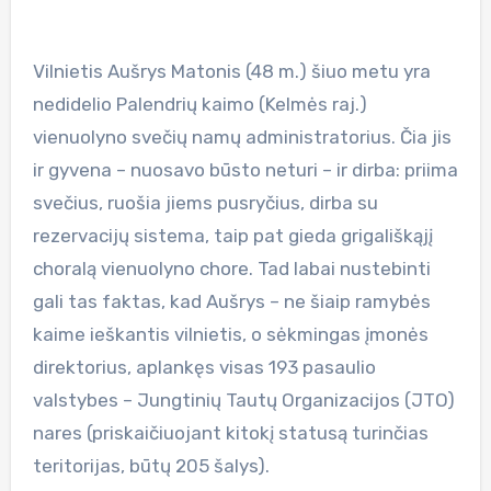
Vilnietis Aušrys Matonis (48 m.) šiuo metu yra
nedidelio Palendrių kaimo (Kelmės raj.)
vienuolyno svečių namų administratorius. Čia jis
ir gyvena – nuosavo būsto neturi – ir dirba: priima
svečius, ruošia jiems pusryčius, dirba su
rezervacijų sistema, taip pat gieda grigališkąjį
choralą vienuolyno chore. Tad labai nustebinti
gali tas faktas, kad Aušrys – ne šiaip ramybės
kaime ieškantis vilnietis, o sėkmingas įmonės
direktorius, aplankęs visas 193 pasaulio
valstybes – Jungtinių Tautų Organizacijos (JTO)
nares (priskaičiuojant kitokį statusą turinčias
teritorijas, būtų 205 šalys).