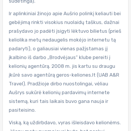
sudėtinga).
Ir aplinkiniai žinojo apie Aušrio polinkį keliauti bei
gebėjimą rinkti visokius nuolaidų taškus, dažnai
prašydavo jo padėti įsigyti lėktuvo bilietus (prieš
keliolika metų nedaugelis mokėjo internetu tą
padaryti), o galiausiai vienas pažįstamas jį
įkalbino iš darbo „Brodvėjaus“ klube pereiti į
kelionių agentūrą. 2008 m. jis kartu su draugu
įkūrė savo agentūrą geros-keliones.lt (UAB A&R
Travel). Pradžioje dirbo nuostolingai, vėliau
Aušrys sukūrė kelionių pardavimų internete
sistemą, kuri tais laikais buvo gana nauja ir
pasiteisino.
Viską, ką uždirbdavo, vyras išleisdavo kelionėms.