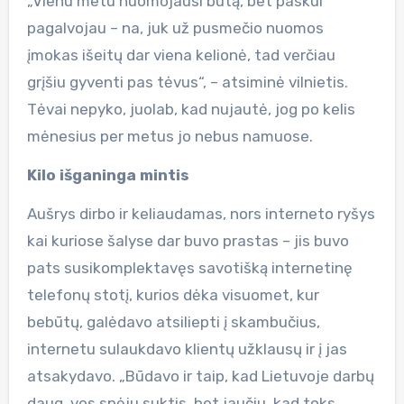
„Vienu metu nuomojausi butą, bet paskui
pagalvojau – na, juk už pusmečio nuomos
įmokas išeitų dar viena kelionė, tad verčiau
grįšiu gyventi pas tėvus“, – atsiminė vilnietis.
Tėvai nepyko, juolab, kad nujautė, jog po kelis
mėnesius per metus jo nebus namuose.
Kilo išganinga mintis
Aušrys dirbo ir keliaudamas, nors interneto ryšys
kai kuriose šalyse dar buvo prastas – jis buvo
pats susikomplektavęs savotišką internetinę
telefonų stotį, kurios dėka visuomet, kur
bebūtų, galėdavo atsiliepti į skambučius,
internetu sulaukdavo klientų užklausų ir į jas
atsakydavo. „Būdavo ir taip, kad Lietuvoje darbų
daug, vos spėju suktis, bet jaučiu, kad toks