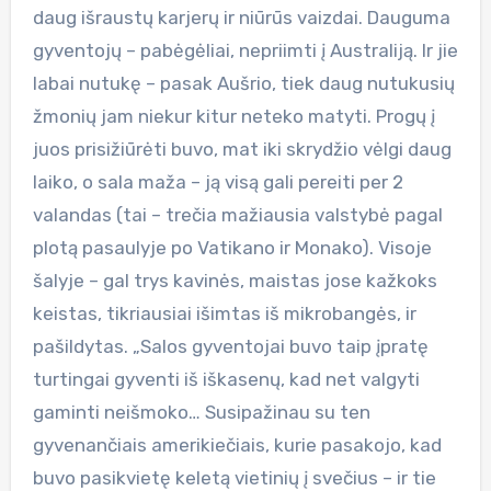
daug išraustų karjerų ir niūrūs vaizdai. Dauguma
gyventojų – pabėgėliai, nepriimti į Australiją. Ir jie
labai nutukę – pasak Aušrio, tiek daug nutukusių
žmonių jam niekur kitur neteko matyti. Progų į
juos prisižiūrėti buvo, mat iki skrydžio vėlgi daug
laiko, o sala maža – ją visą gali pereiti per 2
valandas (tai – trečia mažiausia valstybė pagal
plotą pasaulyje po Vatikano ir Monako). Visoje
šalyje – gal trys kavinės, maistas jose kažkoks
keistas, tikriausiai išimtas iš mikrobangės, ir
pašildytas. „Salos gyventojai buvo taip įpratę
turtingai gyventi iš iškasenų, kad net valgyti
gaminti neišmoko… Susipažinau su ten
gyvenančiais amerikiečiais, kurie pasakojo, kad
buvo pasikvietę keletą vietinių į svečius – ir tie