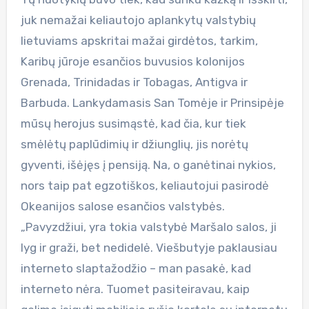
juk nemažai keliautojo aplankytų valstybių
lietuviams apskritai mažai girdėtos, tarkim,
Karibų jūroje esančios buvusios kolonijos
Grenada, Trinidadas ir Tobagas, Antigva ir
Barbuda. Lankydamasis San Tomėje ir Prinsipėje
mūsų herojus susimąstė, kad čia, kur tiek
smėlėtų paplūdimių ir džiunglių, jis norėtų
gyventi, išėjęs į pensiją. Na, o ganėtinai nykios,
nors taip pat egzotiškos, keliautojui pasirodė
Okeanijos salose esančios valstybės.
„Pavyzdžiui, yra tokia valstybė Maršalo salos, ji
lyg ir graži, bet nedidelė. Viešbutyje paklausiau
interneto slaptažodžio – man pasakė, kad
interneto nėra. Tuomet pasiteiravau, kaip