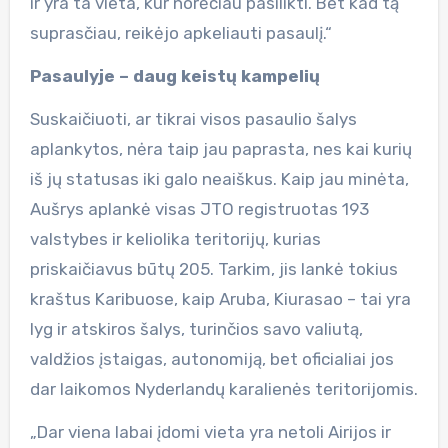
ir yra ta vieta, kur norėčiau pasilikti. Bet kad tą
suprasčiau, reikėjo apkeliauti pasaulį.“
Pasaulyje – daug keistų kampelių
Suskaičiuoti, ar tikrai visos pasaulio šalys
aplankytos, nėra taip jau paprasta, nes kai kurių
iš jų statusas iki galo neaiškus. Kaip jau minėta,
Aušrys aplankė visas JTO registruotas 193
valstybes ir keliolika teritorijų, kurias
priskaičiavus būtų 205. Tarkim, jis lankė tokius
kraštus Karibuose, kaip Aruba, Kiurasao – tai yra
lyg ir atskiros šalys, turinčios savo valiutą,
valdžios įstaigas, autonomiją, bet oficialiai jos
dar laikomos Nyderlandų karalienės teritorijomis.
„Dar viena labai įdomi vieta yra netoli Airijos ir