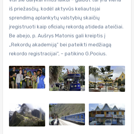
iš priežasčių, kodėl aktyvūs keliautojai
sprendimą aplankytų valstybių skaičių
įregistruoti kaip oficialų rekordą atideda ateičiai.
Be abejo, p. Aušrys Matonis gali kreiptis į
„Rekordų akademiją“ bei pateikti medžiagą
rekordo registracijai“, – patikino G.Pocius.