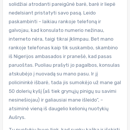
solidžiai atrodanti pareigūnė barė, barė ir liepė
nedelsiant pristatyti savo pasą. Leido
paskambinti – laikiau rankoje telefoną ir
galvojau, kad konsulato numerio nežinau,
interneto nėra, taigi tikrai įklimpau. Bet mano
rankoje telefonas kaip tik suskambo, skambino
iš Nigerijos ambasados ir pranešė, kad pasas
paruoštas. Puoliau prašyti jo pagalbos, konsulas
atskubėjo į nuovadą su mano pasu. Ir jį
policininkė išbarė, tada jis sumokėjo už mane gal
50 dolerių kyšį (aš tiek grynųjų pinigų su savimi
nesinešiojau) ir galiausiai mane išleido“, –
atsiminė vieną iš daugelio kelionių nuotykių
Aušrys.
Tų nuotykių buvo tiek, kad sunku kažką ir išskirti,