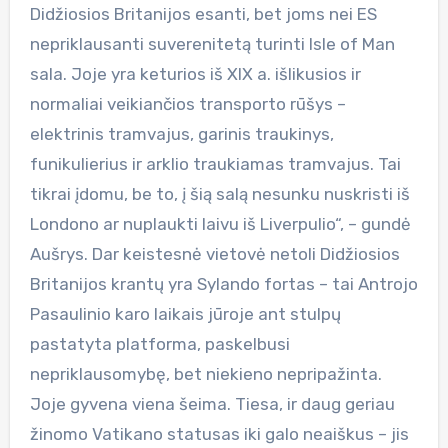
Didžiosios Britanijos esanti, bet joms nei ES
nepriklausanti suverenitetą turinti Isle of Man
sala. Joje yra keturios iš XIX a. išlikusios ir
normaliai veikiančios transporto rūšys –
elektrinis tramvajus, garinis traukinys,
funikulierius ir arklio traukiamas tramvajus. Tai
tikrai įdomu, be to, į šią salą nesunku nuskristi iš
Londono ar nuplaukti laivu iš Liverpulio“, – gundė
Aušrys. Dar keistesnė vietovė netoli Didžiosios
Britanijos krantų yra Sylando fortas – tai Antrojo
Pasaulinio karo laikais jūroje ant stulpų
pastatyta platforma, paskelbusi
nepriklausomybę, bet niekieno nepripažinta.
Joje gyvena viena šeima. Tiesa, ir daug geriau
žinomo Vatikano statusas iki galo neaiškus – jis