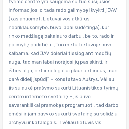
tyrimo centre yra saugoma su tuo susijusios
informacijos, o tada rado galimybę išvykti į JAV
(kas anuomet, Lietuvai vos atkūrus
nepriklausomybę, buvo labai sudėtinga), kur
rinko medžiagą bakalauro darbui, be to, rado ir
galimybę padirbėti. „Tuo metu Lietuvoje buvo
kalbama, kad JAV doleriai tiesiog ant medžių
auga, tad man labai norėjosi jų pasiskinti. Ir
išties alga, net ir nelegaliai plaunant indus, man
darė didelį įspūdį“, – konstatavo Aušrys. Vėliau
jis sulaukė prašymo sukurti Lituanistikos tyrimų
centro interneto svetainę – jis buvo
savarankiškai pramokęs programuoti, tad darbo
ėmėsi ir jam pavyko sukurti svetainę su solidžiu
archyvu ir katalogais. Ir vėliau lietuvis vis