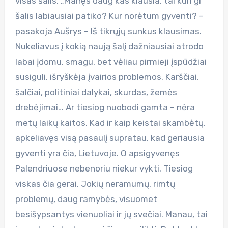
visas šalis. „Manęs daug kas klausia, tai kuri gi
šalis labiausiai patiko? Kur norėtum gyventi? –
pasakoja Aušrys – Iš tikrųjų sunkus klausimas.
Nukeliavus į kokią naują šalį dažniausiai atrodo
labai įdomu, smagu, bet vėliau pirmieji įspūdžiai
susiguli, išryškėja įvairios problemos. Karščiai,
šalčiai, politiniai dalykai, skurdas, žemės
drebėjimai… Ar tiesiog nuobodi gamta – nėra
metų laikų kaitos. Kad ir kaip keistai skambėtų,
apkeliavęs visą pasaulį supratau, kad geriausia
gyventi yra čia, Lietuvoje. O apsigyvenęs
Palendriuose nebenoriu niekur vykti. Tiesiog
viskas čia gerai. Jokių neramumų, rimtų
problemų, daug ramybės, visuomet
besišypsantys vienuoliai ir jų svečiai. Manau, tai