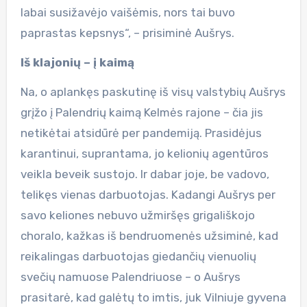
labai susižavėjo vaišėmis, nors tai buvo
paprastas kepsnys“, – prisiminė Aušrys.
Iš klajonių – į kaimą
Na, o aplankęs paskutinę iš visų valstybių Aušrys
grįžo į Palendrių kaimą Kelmės rajone – čia jis
netikėtai atsidūrė per pandemiją. Prasidėjus
karantinui, suprantama, jo kelionių agentūros
veikla beveik sustojo. Ir dabar joje, be vadovo,
telikęs vienas darbuotojas. Kadangi Aušrys per
savo keliones nebuvo užmiršęs grigališkojo
choralo, kažkas iš bendruomenės užsiminė, kad
reikalingas darbuotojas giedančių vienuolių
svečių namuose Palendriuose – o Aušrys
prasitarė, kad galėtų to imtis, juk Vilniuje gyvena