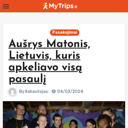
Skip
to
content
Pasakojimai
Aušrys Matonis,
Lietuvis, kuris
apkeliavo visą
pasaulį
By
Keliautojas
04/03/2024