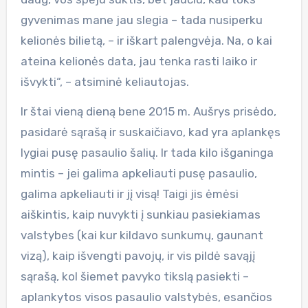
gyvenimas mane jau slegia – tada nusiperku
kelionės bilietą, – ir iškart palengvėja. Na, o kai
ateina kelionės data, jau tenka rasti laiko ir
išvykti“, – atsiminė keliautojas.
Ir štai vieną dieną bene 2015 m. Aušrys prisėdo,
pasidarė sąrašą ir suskaičiavo, kad yra aplankęs
lygiai pusę pasaulio šalių. Ir tada kilo išganinga
mintis – jei galima apkeliauti pusę pasaulio,
galima apkeliauti ir jį visą! Taigi jis ėmėsi
aiškintis, kaip nuvykti į sunkiau pasiekiamas
valstybes (kai kur kildavo sunkumų, gaunant
vizą), kaip išvengti pavojų, ir vis pildė savąjį
sąrašą, kol šiemet pavyko tikslą pasiekti –
aplankytos visos pasaulio valstybės, esančios