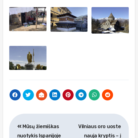
Navigacija
Mūsų žiemiškas
Vilniaus oro uoste
tarp
nuotykis Ispanijoje
nauja kryptis – į