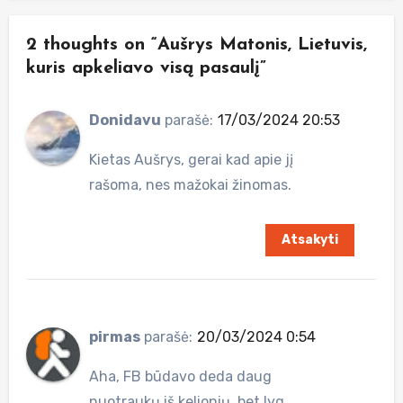
2 thoughts on “Aušrys Matonis, Lietuvis,
kuris apkeliavo visą pasaulį”
Donidavu
parašė:
17/03/2024 20:53
Kietas Aušrys, gerai kad apie jį
rašoma, nes mažokai žinomas.
Atsakyti
pirmas
parašė:
20/03/2024 0:54
Aha, FB būdavo deda daug
nuotraukų iš kelionių, bet lyg