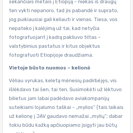
sekančiais metais į Etiopiją – niekas iš draugų
ten vykti nepanoro, tad jis pabandė ir suprato,
jog puikiausiai gali keliauti ir vienas. Tiesa, vos
nepateko į kalėjimą už tai, kad netyčia
fotografuojant į kadrą pakliuvo tiltas –
valstybinius pastatus ir kitus objektus
fotografuoti Etiopijoje draudžiama.
Vietoje būsto nuomos – kelionė
Vėliau vyrukas, keletą mėnesių padirbėjęs, vis
išlėkdavo tai šen, tai ten. Susimokėti už lėktuvo
bilietus jam labai padėdavo aviakompanijų
suteikiami lojalumo taškai – „mylios“ (tais laikais
už kelionę į JAV gaudavo nemažai „mylių“; dabar
tokiu būdu kažką apčiuopiamo įsigyti jau būtų