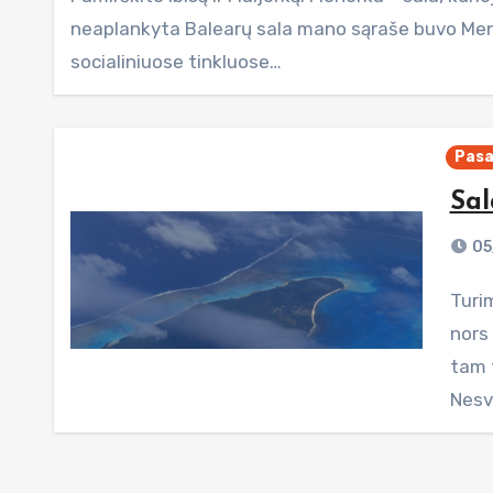
neaplankyta Balearų sala mano sąraše buvo Meno
socialiniuose tinkluose…
Pasa
Sa
05
Turim susikūrę gerą tradiciją - prieš keliaujant į kokią
nors 
tam t
Nesv