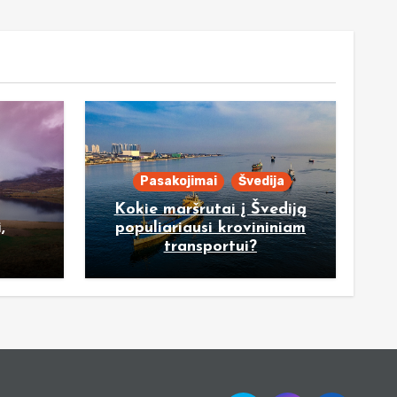
Pasakojimai
Švedija
Kokie maršrutai į Švediją
,
populiariausi krovininiam
transportui?