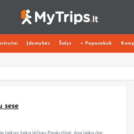
ršrutai
Įdomybės
Šalys
+ Papasakok
Kemp
u sese