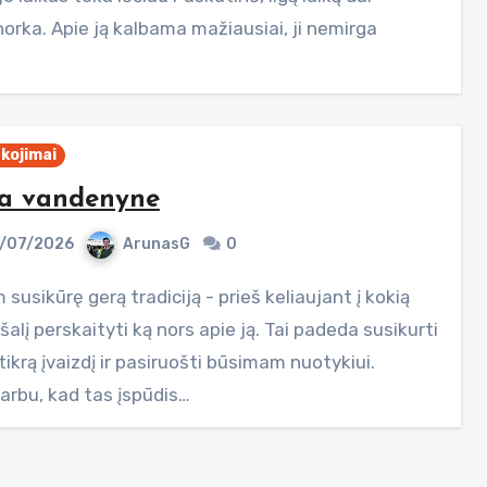
rka. Apie ją kalbama mažiausiai, ji nemirga
kojimai
la vandenyne
/07/2026
ArunasG
0
šalį perskaityti ką nors apie ją. Tai padeda susikurti
ikrą įvaizdį ir pasiruošti būsimam nuotykiui.
arbu, kad tas įspūdis…