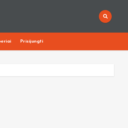
eriai
Prisijungti