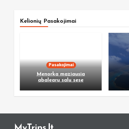
Kelionių Pasakojimai
Pasakojimai
Menorka maziausia
abalearu salu sese
MyTrips.lt