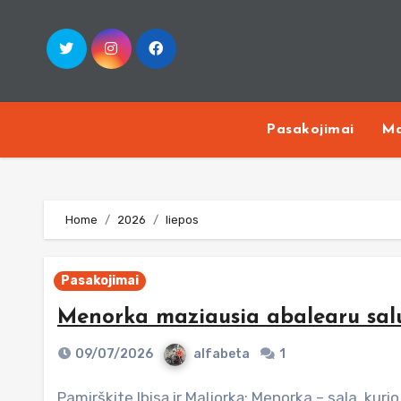
Skip
to
content
Pasakojimai
Ma
Home
2026
liepos
Pasakojimai
Menorka maziausia abalearu sal
09/07/2026
alfabeta
1
Pamirškite Ibisą ir Maljorką: Menorka – sala, kurioje laikas teka lėčiau ​Paskutinė, ilgą laiką dar