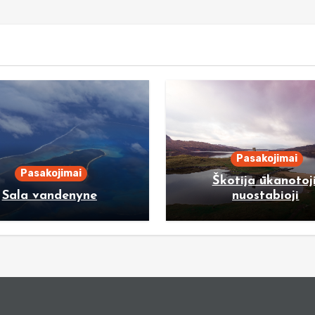
Pasakojimai
Pasakojimai
Škotija ūkanotoji
Sala vandenyne
nuostabioji