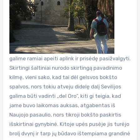
galime ramiai apeiti aplink ir prisėdę pasižvalgyti.
Skirtingi šaltiniai nurodo skirtingą pavadinimo
kilmę, vieni sako, kad tai dėl gelsvos bokšto
spalvos, nors tokiu atveju didelę dalį Sevilijos
galima būti vadinti „del Oro“, kiti gi teigia, kad
jame buvo laikomas auksas, atgabentas iš
Naujojo pasaulio, nors tikroji bokšto paskirtis
išskirtinai gynybinė. Kitoje upės pusėje jis turėjo
brolį dvynį ir tarp jų būdavo ištempiama grandinė