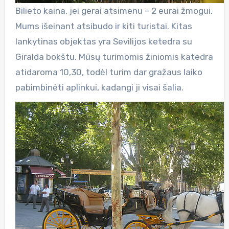
Bilieto kaina, jei gerai atsimenu – 2 eurai žmogui.
Mums išeinant atsibudo ir kiti turistai. Kitas
lankytinas objektas yra Sevilijos ketedra su
Giralda bokštu. Mūsų turimomis žiniomis katedra
atidaroma 10,30, todėl turim dar gražaus laiko
pabimbinėti aplinkui, kadangi ji visai šalia.