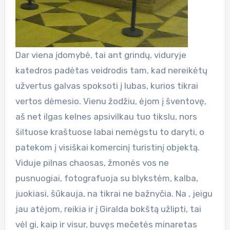
Dar viena įdomybė, tai ant grindų, viduryje
katedros padėtas veidrodis tam, kad nereikėtų
užvertus galvas spoksoti į lubas, kurios tikrai
vertos dėmesio. Vienu žodžiu, ėjom į šventovę,
aš net ilgas kelnes apsivilkau tuo tikslu, nors
šiltuose kraštuose labai nemėgstu to daryti, o
patekom į visiškai komercinį turistinį objektą.
Viduje pilnas chaosas, žmonės vos ne
pusnuogiai, fotografuoja su blykstėm, kalba,
juokiasi, šūkauja, na tikrai ne bažnyčia. Na , jeigu
jau atėjom, reikia ir į Giralda bokštą užlipti, tai
vėl gi, kaip ir visur, buvęs mečetės minaretas