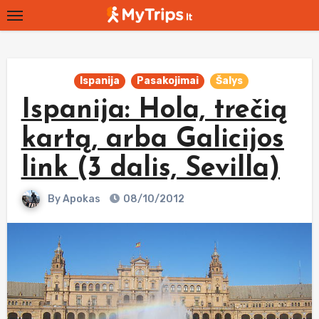
Skip
to
content
Ispanija
Pasakojimai
Šalys
Ispanija: Hola, trečią
kartą, arba Galicijos
link (3 dalis, Sevilla)
By
Apokas
08/10/2012