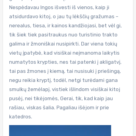
Nespėdavau Ingos išvesti iš vienos, kaip ji
atsidurdavo kitoj, o jau tų lėkščių gražumas –
nerealus, tiesa, ir kainos kandžiojasi, bet vėl gi,
tik šiek tiek pasitraukus nuo turistinio trakto
galima ir žmoniškai nusipirkti. Dar viena tokių
vietų įpatybė, kad visiškai neįmanoma laikytis
numatytos krypties, nes tai patenki į akligatvį,
tai pas žmones į kiemą, tai nusisuki į priešingą,
negu reikia kryptį, todėl, netgi turėdami gana
smulkų žemėlapį, vistiek išlindom visiškai kitoj
pusėj, nei tikėjomės, Gerai, tik, kad kaip jau
rašiau, viskas šalia. Pagaliau išėjom ir prie
katedros.