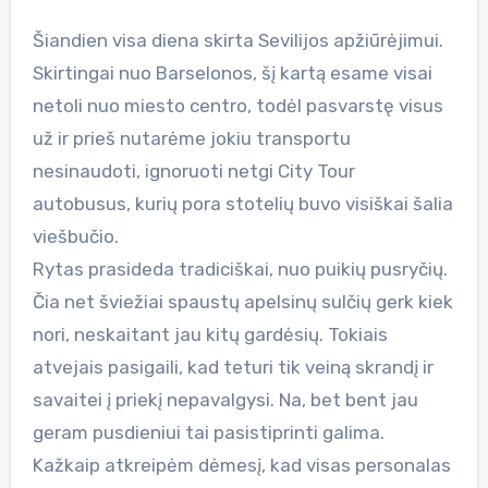
Šiandien visa diena skirta Sevilijos apžiūrėjimui.
Skirtingai nuo Barselonos, šį kartą esame visai
netoli nuo miesto centro, todėl pasvarstę visus
už ir prieš nutarėme jokiu transportu
nesinaudoti, ignoruoti netgi City Tour
autobusus, kurių pora stotelių buvo visiškai šalia
viešbučio.
Rytas prasideda tradiciškai, nuo puikių pusryčių.
Čia net šviežiai spaustų apelsinų sulčių gerk kiek
nori, neskaitant jau kitų gardėsių. Tokiais
atvejais pasigaili, kad teturi tik veiną skrandį ir
savaitei į priekį nepavalgysi. Na, bet bent jau
geram pusdieniui tai pasistiprinti galima.
Kažkaip atkreipėm dėmesį, kad visas personalas