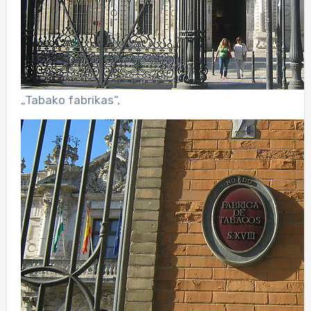
„Tabako fabrikas“,