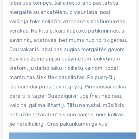
labai pasitempęs, šalia restorano pastatyta
mergaitė su anketėlėm, o visur labai nosį
kaišioja toks solidžiai atrodantis kostiumuotas
vyrukas. Ne kitaip, kaip kažkoks patikrinimas, ar
savininkų atstovas, bet mums nuo to tik geriau.
Jau vakar iš labai paslaugios mergaitės gavom
Sevilijos žemėlapį su pažymėtom lankytinom
vietom, jų darbo laiku ir bilietų kainom, todėl
maršrutas šiek tiek padėliotas. Po pusryčių
išeinam dar prieš devintą rytą. Pirmiausiai reikia
pereiti tiltą per Guadalquivir upę (net nežinau,
kaip tai galima ištarti). Tiltų nemažai, mūsiškis
net uždengtas tentais nuo saulės, nors kolkas
jie nereikalingi. Oras pakankamai gaivus.