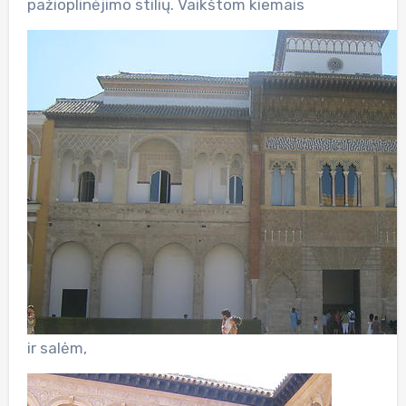
pažioplinėjimo stilių. Vaikštom kiemais
ir salėm,