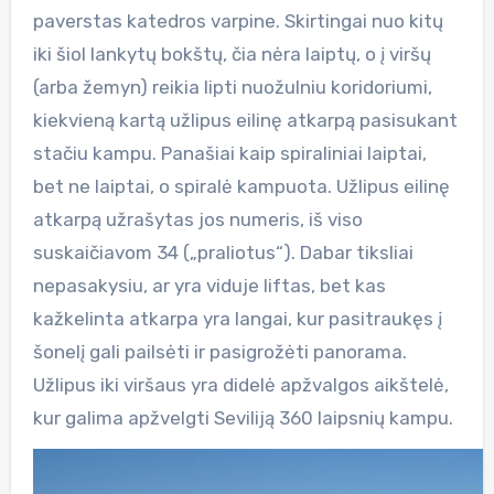
paverstas katedros varpine. Skirtingai nuo kitų
iki šiol lankytų bokštų, čia nėra laiptų, o į viršų
(arba žemyn) reikia lipti nuožulniu koridoriumi,
kiekvieną kartą užlipus eilinę atkarpą pasisukant
stačiu kampu. Panašiai kaip spiraliniai laiptai,
bet ne laiptai, o spiralė kampuota. Užlipus eilinę
atkarpą užrašytas jos numeris, iš viso
suskaičiavom 34 („praliotus“). Dabar tiksliai
nepasakysiu, ar yra viduje liftas, bet kas
kažkelinta atkarpa yra langai, kur pasitraukęs į
šonelį gali pailsėti ir pasigrožėti panorama.
Užlipus iki viršaus yra didelė apžvalgos aikštelė,
kur galima apžvelgti Seviliją 360 laipsnių kampu.