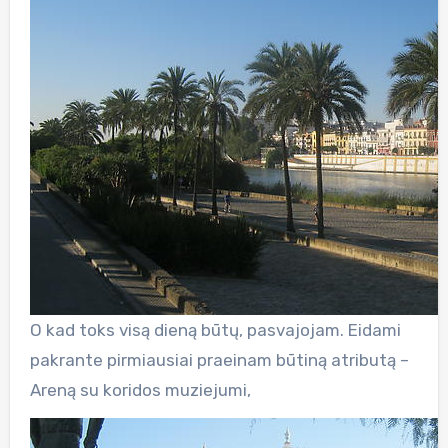
O kad toks visą dieną būtų, pasvajojam. Eidami
pakrante pirmiausiai praeinam būtiną atributą –
Areną su koridos muziejumi,