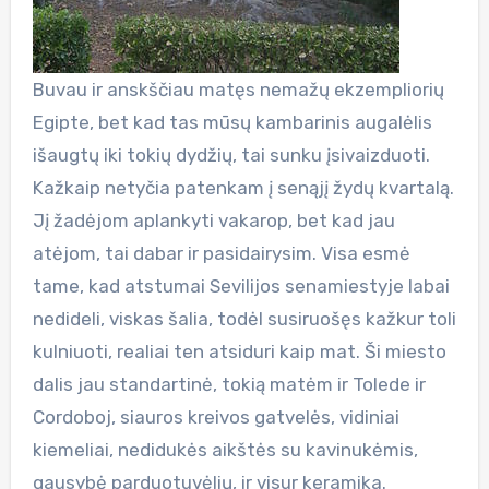
Buvau ir anskščiau matęs nemažų ekzempliorių
Egipte, bet kad tas mūsų kambarinis augalėlis
išaugtų iki tokių dydžių, tai sunku įsivaizduoti.
Kažkaip netyčia patenkam į senąjį žydų kvartalą.
Jį žadėjom aplankyti vakarop, bet kad jau
atėjom, tai dabar ir pasidairysim. Visa esmė
tame, kad atstumai Sevilijos senamiestyje labai
nedideli, viskas šalia, todėl susiruošęs kažkur toli
kulniuoti, realiai ten atsiduri kaip mat. Ši miesto
dalis jau standartinė, tokią matėm ir Tolede ir
Cordoboj, siauros kreivos gatvelės, vidiniai
kiemeliai, nedidukės aikštės su kavinukėmis,
gausybė parduotuvėlių, ir visur keramika.