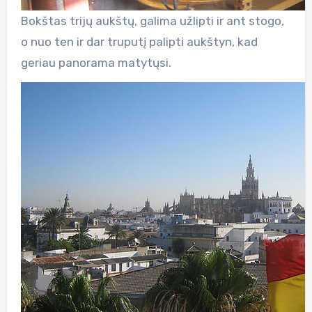
Bokštas trijų aukštų, galima užlipti ir ant stogo,
o nuo ten ir dar truputį palipti aukštyn, kad
geriau panorama matytųsi.