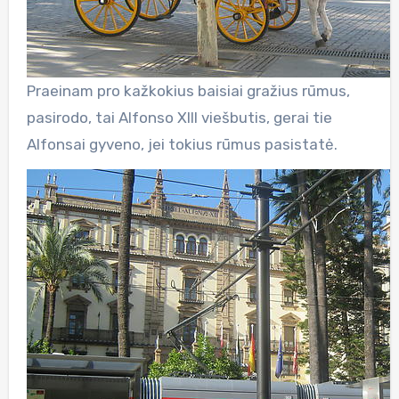
Praeinam pro kažkokius baisiai gražius rūmus,
pasirodo, tai Alfonso XIII viešbutis, gerai tie
Alfonsai gyveno, jei tokius rūmus pasistatė.