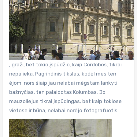
, graži, bet tokio įspūdžio, kaip Cordobos, tikrai
nepalieka. Pagrindinis tikslas, kodėl mes ten
ėjom, nors šiaip jau nelabai mėgstam lankyti
bažnyčias, ten palaidotas Kolumbas. Jo
mauzoliejus tikrai įspūdingas, bet kaip tokiose
vietose ir būna, nelabai norėjo fotografuotis.