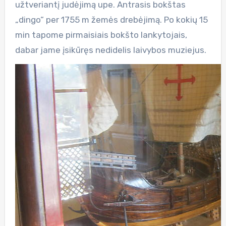
užtveriantį judėjimą upe. Antrasis bokštas
„dingo“ per 1755 m žemės drebėjimą. Po kokių 15
min tapome pirmaisiais bokšto lankytojais,
dabar jame įsikūręs nedidelis laivybos muziejus.