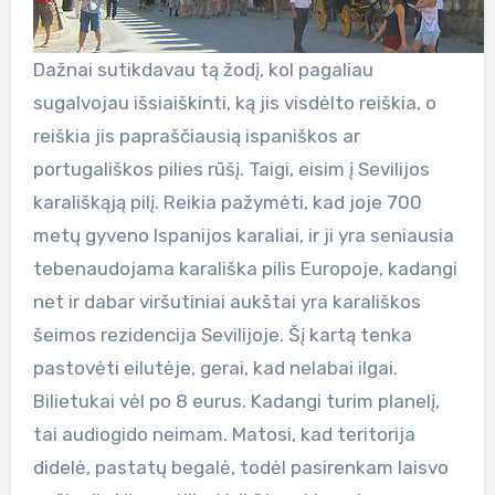
Dažnai sutikdavau tą žodį, kol pagaliau
sugalvojau išsiaiškinti, ką jis visdėlto reiškia, o
reiškia jis papraščiausią ispaniškos ar
portugališkos pilies rūšį. Taigi, eisim į Sevilijos
karališkąją pilį. Reikia pažymėti, kad joje 700
metų gyveno Ispanijos karaliai, ir ji yra seniausia
tebenaudojama karališka pilis Europoje, kadangi
net ir dabar viršutiniai aukštai yra karališkos
šeimos rezidencija Sevilijoje. Šį kartą tenka
pastovėti eilutėje, gerai, kad nelabai ilgai.
Bilietukai vėl po 8 eurus. Kadangi turim planelį,
tai audiogido neimam. Matosi, kad teritorija
didelė, pastatų begalė, todėl pasirenkam laisvo