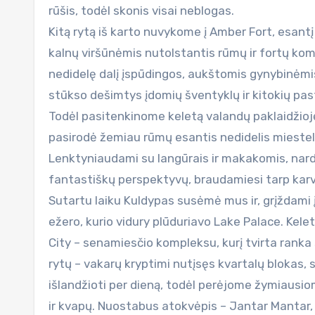
rūšis, todėl skonis visai neblogas.
Kitą rytą iš karto nuvykome į Amber Fort, esantį
kalnų viršūnėmis nutolstantis rūmų ir fortų kom
nedidelę dalį įspūdingos, aukštomis gynybinėmis
stūkso dešimtys įdomių šventyklų ir kitokių pasta
Todėl pasitenkinome keletą valandų paklaidžioję
pasirodė žemiau rūmų esantis nedidelis miestelis
Lenktyniaudami su langūrais ir makakomis, nar
fantastiškų perspektyvų, braudamiesi tarp karv
Sutartu laiku Kuldypas susėmė mus ir, grįždami 
ežero, kurio vidury plūduriavo Lake Palace. Kele
City – senamiesčio kompleksu, kurį tvirta ranka 
rytų – vakarų kryptimi nutįsęs kvartalų blokas, s
išlandžioti per dieną, todėl perėjome žymiausi
ir kvapų. Nuostabus atokvėpis – Jantar Mantar, 