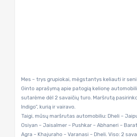
Mes – trys grupiokai, mėgstantys keliauti ir seniai puoselėję mintį kartu aplankyti Indiją. Radome šiauliečio
Ginto aprašymą apie patogią kelionę automobili
sutarėme dėl 2 savaičių turo. Maršrutą pasirin
Indigo“, kurią ir vairavo.
Taigi, mūsų maršrutas automobiliu: Dheli – Jaip
Osiyan – Jaisalmer – Pushkar – Abhaneri – Barath
Agra – Khajuraho – Varanasi – Dheli. Viso: 2 sa