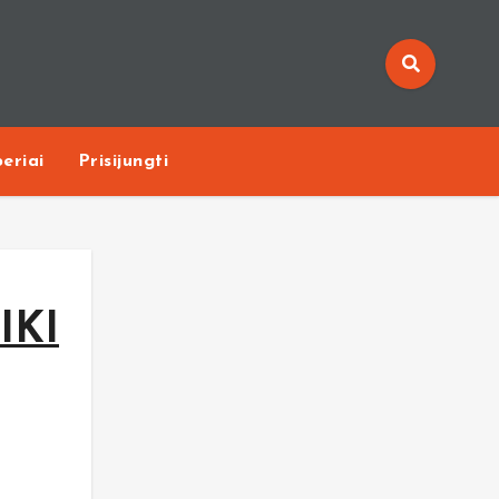
eriai
Prisijungti
IKI