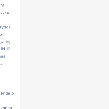
dra
 vyko
trydos
mo
gztinį
iki 12
nes
i…
skendėjo
 avansą