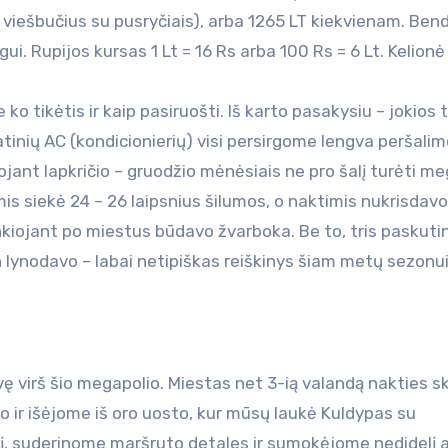
r viešbučius su pusryčiais), arba 1265 LT kiekvienam. Ben
i. Rupijos kursas 1 Lt = 16 Rs arba 100 Rs = 6 Lt. Kelionė
ko tikėtis ir kaip pasiruošti. Iš karto pasakysiu – jokios 
atinių AC (kondicionierių) visi persirgome lengva peršali
ojant lapkričio – gruodžio mėnėsiais ne pro šalį turėti me
s siekė 24 – 26 laipsnius šilumos, o naktimis nukrisdavo 
ankiojant po miestus būdavo žvarboka. Be to, tris paskuti
lynodavo – labai netipiškas reiškinys šiam metų sezonu
ę virš šio megapolio. Miestas net 3-ią valandą nakties 
ir išėjome iš oro uosto, kur mūsų laukė Kuldypas su
utį, suderinome maršruto detales ir sumokėjome nedidelį