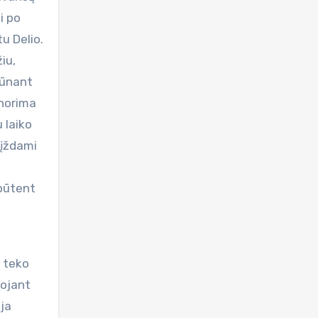
i po
u Delio.
iu,
Būnant
 norima
 laiko
rįždami
 būtent
 teko
uojant
oja