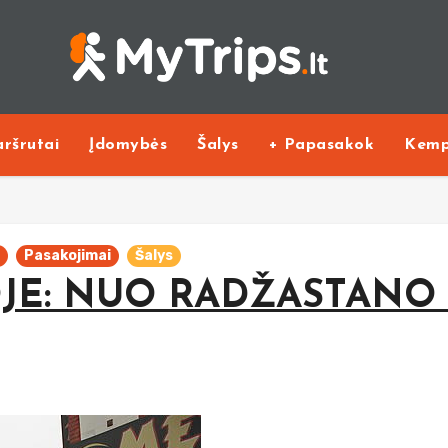
ršrutai
Įdomybės
Šalys
+ Papasakok
Kemp
a
Pasakojimai
Šalys
JOJE: NUO RADŽASTANO 