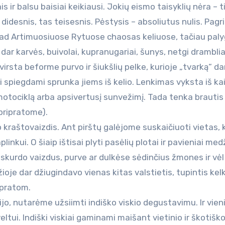
 ir balsu baisiai keikiausi. Jokių eismo taisyklių nėra – t
 didesnis, tas teisesnis. Pėstysis – absoliutus nulis. Pagr
kad Artimuosiuose Rytuose chaosas keliuose, tačiau pal
dar karvės, buivolai, kupranugariai, šunys, netgi drambli
virsta beforme purvo ir šiukšlių pelke, kurioje „tvarką“ d
ai spiegdami sprunka jiems iš kelio. Lenkimas vyksta iš kai
otociklą arba apsivertusį sunvežimį. Tada tenka brautis
 pripratome).
 kraštovaizdis. Ant pirštų galėjome suskaičiuoti vietas, 
kui. O šiaip ištisai plyti pasėlių plotai ir pavieniai medž
kurdo vaizdus, purve ar dulkėse sėdinčius žmones ir vėl
oje dar džiugindavo vienas kitas valstietis, tupintis kel
ripratom.
ijo, nutarėme užsiimti indiško viskio degustavimu. Ir vien
ltui. Indiški viskiai gaminami maišant vietinio ir škotiško