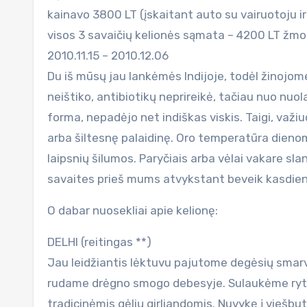
kainavo 3800 LT (įskaitant auto su vairuotoju i
visos 3 savaičių kelionės sąmata – 4200 LT žmogu
2010.11.15 – 2010.12.06
Du iš mūsų jau lankėmės Indijoje, todėl žinojome 
neištiko, antibiotikų neprireikė, tačiau nuo nuol
forma, nepadėjo net indiškas viskis. Taigi, važiu
arba šiltesnę palaidinę. Oro temperatūra dienomi
laipsnių šilumos. Paryčiais arba vėlai vakare sl
savaites prieš mums atvykstant beveik kasdien 
O dabar nuosekliai apie kelionę:
DELHI (reitingas **)
Jau leidžiantis lėktuvu pajutome degėsių smarv
rudame drėgno smogo debesyje. Sulaukėme ryto 
tradicinėmis gėlių girliandomis. Nuvykę į viešb