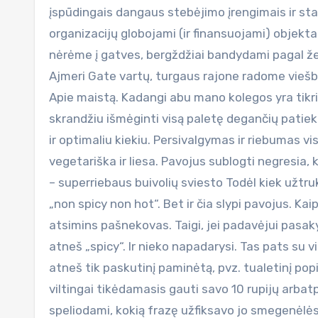
įspūdingais dangaus stebėjimo įrengimais ir stat
organizacijų globojami (ir finansuojami) objektai
nėrėme į gatves, bergždžiai bandydami pagal žem
Ajmeri Gate vartų, turgaus rajone radome viešb
Apie maistą. Kadangi abu mano kolegos yra tikr
skrandžiu išmėginti visą paletę degančių patiek
ir optimaliu kiekiu. Persivalgymas ir riebumas vis
vegetariška ir liesa. Pavojus sublogti negresia,
– superriebaus buivolių sviesto Todėl kiek užtru
„non spicy non hot“. Bet ir čia slypi pavojus. Kai
atsimins pašnekovas. Taigi, jei padavėjui pasakysi
atneš „spicy“. Ir nieko napadarysi. Tas pats su vi
atneš tik paskutinį paminėtą, pvz. tualetinį popi
viltingai tikėdamasis gauti savo 10 rupijų arbat
speliodami, kokią frazę užfiksavo jo smegenėlė