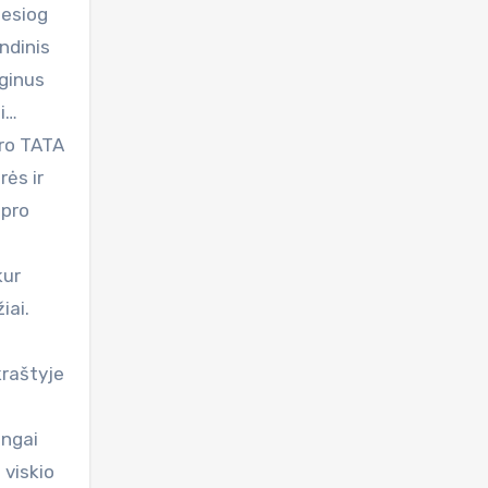
iesiog
indinis
yginus
ai…
aro TATA
rės ir
 pro
kur
iai.
kraštyje
ingai
 viskio