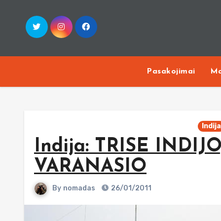
Skip
to
content
Pasakojimai
Ma
Indij
Indija: TRISE INDI
VARANASIO
By
nomadas
26/01/2011