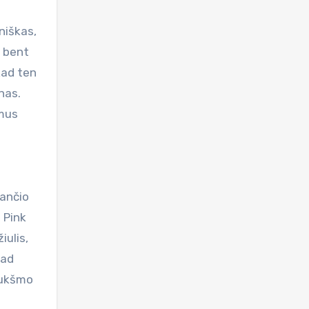
niškas,
i bent
kad ten
nas.
omus
sančio
 Pink
iulis,
kad
iukšmo