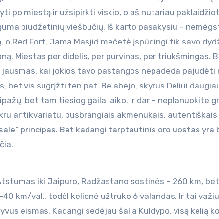
i po miestą ir užsipirkti viskio, o aš nutariau paklaidžiot
guma biudžetinių viešbučių. Iš karto pasakysiu – nemėgst
ą, o Red Fort, Jama Masjid mečetė įspūdingi tik savo dydž
 Miestas per didelis, per purvinas, per triukšmingas. 
o jausmas, kai jokios tavo pastangos nepadeda pajudėti
s, bet vis sugrįžti ten pat. Be abejo, skyrus Deliui daugiau
pažų, bet tam tiesiog gaila laiko. Ir dar – neplanuokite g
tikru antikvariatu, pusbrangiais akmenukais, autentiškais
esale“ principas. Bet kadangi tarptautinis oro uostas yra
čia.
Atstumas iki Jaipuro, Radžastano sostinės – 260 km, bet
30-40 km/val., todėl kelionė užtruko 6 valandas. Ir tai važi
syvus eismas. Kadangi sedėjau šalia Kuldypo, visą kelią k