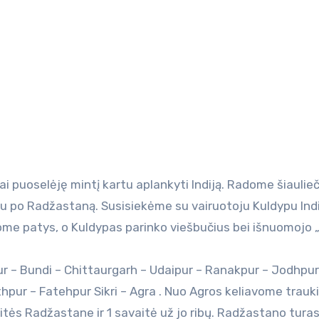
u po Radžastaną. Susisiekėme su vairuotoju Kuldypu Indij
kome patys, o Kuldypas parinko viešbučius bei išnuomojo
ur – Bundi – Chittaurgarh – Udaipur – Ranakpur – Jodhpur
pur – Fatehpur Sikri – Agra . Nuo Agros keliavome trauki
vaitės Radžastane ir 1 savaitė už jo ribų. Radžastano tur