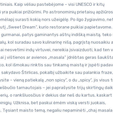
iniais. Kaip vėliau pastebėjome – visi UNESCO ir kitų
 yra puikiai prižiūrimi. Po astronominių prietaisų apžiūros
ėlapį surasti kokią nors užeigėlę. Po ilgo žygiavimo, net
utį „Sweet Dream“, kurio restorane puikiai papietavome.
i gurmanai, patys gaminantys aštrų indišką maistą, teko
alų, kol suradau savo kulinarinę nišą, pagrįstą nuosaikiu
ai nesvetimi indų virtuvei, nereikia įsivaizduoti, kad ten 
 kai į vištienos ar avienos „masala“ įdrėbtas geras šaukš
ko, kol išmokau rinktis sau tinkamą maistą ir įspėti pada
p sakydavo Štirlicas, pokalbį užbaikite sau palankia fraze, 
te – vieną patiekalą „non spicy“, o du „spicy“, jis visus t
ešbučio tarnautojais – jei paprašysite trijų skirtingų daikt
erių, o rankšluosčius ir dekius dar neš du kartus, kaskart
pinigių. Užknisa, bet paskui ėmėm viską versti juokais,
s. Tęsiant maisto temą, negaliu nepaminėti „chaj masala