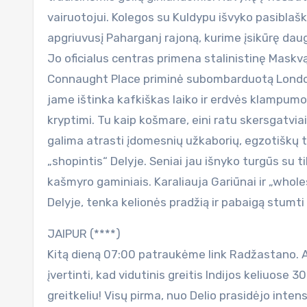
vairuotojui. Kolegos su Kuldypu išvyko pasiblaškyt
apgriuvusį Paharganj rajoną, kurime įsikūrę dau
Jo oficialus centras primena stalinistinę Maskv
Connaught Place priminė subombarduotą Londoną.
jame ištinka kafkiškas laiko ir erdvės klampum
kryptimi. Tu kaip košmare, eini ratu skersgatviai
galima atrasti įdomesnių užkaborių, egzotiškų ti
„shopintis“ Delyje. Seniai jau išnyko turgūs su 
kašmyro gaminiais. Karaliauja Gariūnai ir „whol
Delyje, tenka kelionės pradžią ir pabaigą stumti 
JAIPUR (****)
Kitą dieną 07:00 patraukėme link Radžastano. 
įvertinti, kad vidutinis greitis Indijos keliuose 
greitkeliu! Visų pirma, nuo Delio prasidėjo inten