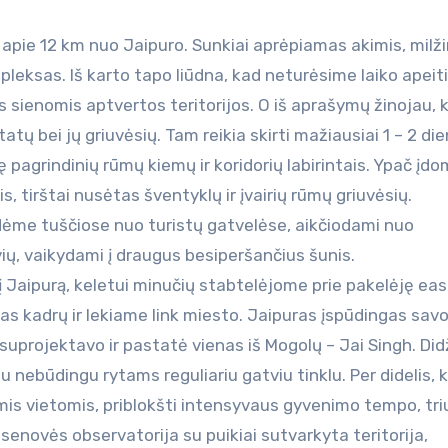
 apie 12 km nuo Jaipuro. Sunkiai aprėpiamas akimis, milži
pleksas. Iš karto tapo liūdna, kad neturėsime laiko apeit
 sienomis aptvertos teritorijos. O iš aprašymų žinojau, 
tų bei jų griuvėsių. Tam reikia skirti mažiausiai 1 – 2 die
 pagrindinių rūmų kiemų ir koridorių labirintais. Ypač įd
, tirštai nusėtas šventyklų ir įvairių rūmų griuvėsių.
dėme tuščiose nuo turistų gatvelėse, aikčiodami nuo
ių, vaikydami į draugus besiperšančius šunis.
į Jaipurą, keletui minučių stabtelėjome prie pakelėję ea
tas kadrų ir lekiame link miesto. Jaipuras įspūdingas savo
suprojektavo ir pastatė vienas iš Mogolų – Jai Singh. Didž
u nebūdingu rytams reguliariu gatviu tinklu. Per didelis, 
omis vietomis, priblokšti intensyvaus gyvenimo tempo, tr
senovės observatorija su puikiai sutvarkyta teritorija,