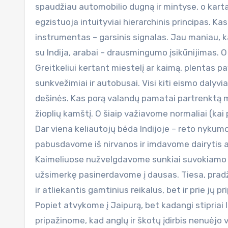
spaudžiau automobilio dugną ir mintyse, o kartais
egzistuoja intuityviai hierarchinis principas. Kas
instrumentas – garsinis signalas. Jau maniau, 
su Indija, arabai – drausmingumo įsikūnijimas. O 
Greitkeliui kertant miestelį ar kaimą, plentas pa
sunkvežimiai ir autobusai. Visi kiti eismo dalyvi
dešinės. Kas porą valandų pamatai partrenktą m
žioplių kamštį. O šiaip važiavome normaliai (kai
Dar viena keliautojų bėda Indijoje – reto nykumo
pabusdavome iš nirvanos ir imdavome dairytis aplin
Kaimeliuose nužvelgdavome sunkiai suvokiamo s
užsimerkę pasinerdavome į dausas. Tiesa, pradži
ir atliekantis gamtinius reikalus, bet ir prie jų p
Popiet atvykome į Jaipurą, bet kadangi stipriai l
pripažinome, kad anglų ir škotų įdirbis nenuėjo ve