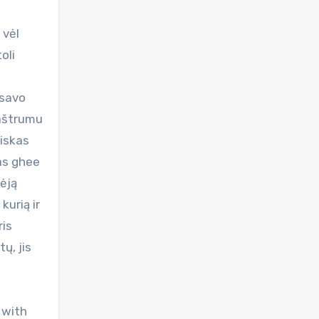
 vėl
oli
 savo
 aštrumu
viskas
tas ghee
vėją
kurią ir
ris
ų, jis
 with