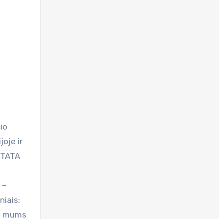
oje ir
 „TATA
 –
niais:
as mums