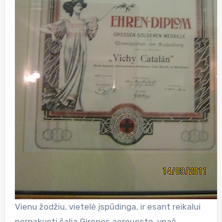
Vienu žodžiu, vietelė įspūdinga, ir esant reikalui
pernakvoti šalia Gironos aerouosto, ypač