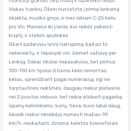
rišančioji grandis tarp mūsų ir ispaniško radijo.
Viskas tvarkoj, Džein nustatyta į pirmą lankomą
objektą, muzika groja, o mes lekiam C-25 keliu
pro Vic, Manresa iki Lleida, kur reikės pakeisti
kryptį, ir stebim apylinkes.
Iškart padarysiu lyrinį nukrypimą, kad po to
nebereiktų, ir tepavydi visi, šiemet važiavę per
Lenkiją. Dabar tiksliai nepasakysiu, bet pirmus
100-150 km tęsėsi ištisinis kelio remontas,
kelias, sprendžiant pagal numeraciją, irgi ne
tarptautinės reikšmės, daugiau niekur platesnis
nei 2 juostos nebuvo, bet reikia atiduoti pagarbą
ispanų kelininkams, kurių, tiesa, buvo labai daug,
beveik niekur nereikėjo numesti mažiau 90
km/h, neskaitant, žinoma, keletos šviesoforais