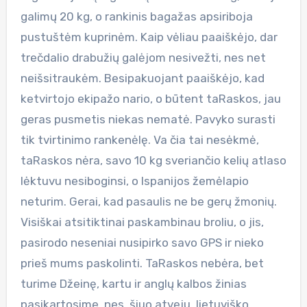
galimų 20 kg, o rankinis bagažas apsiriboja
pustuštėm kuprinėm. Kaip vėliau paaiškėjo, dar
trečdalio drabužių galėjom nesivežti, nes net
neišsitraukėm. Besipakuojant paaiškėjo, kad
ketvirtojo ekipažo nario, o būtent taRaskos, jau
geras pusmetis niekas nematė. Pavyko surasti
tik tvirtinimo rankenėlę. Va čia tai nesėkmė,
taRaskos nėra, savo 10 kg sveriančio kelių atlaso
lėktuvu nesiboginsi, o Ispanijos žemėlapio
neturim. Gerai, kad pasaulis ne be gerų žmonių.
Visiškai atsitiktinai paskambinau broliu, o jis,
pasirodo neseniai nusipirko savo GPS ir nieko
prieš mums paskolinti. TaRaskos nebėra, bet
turime Džeinę, kartu ir anglų kalbos žinias
pasikartosime, nes, šiuo atveju, lietuviško