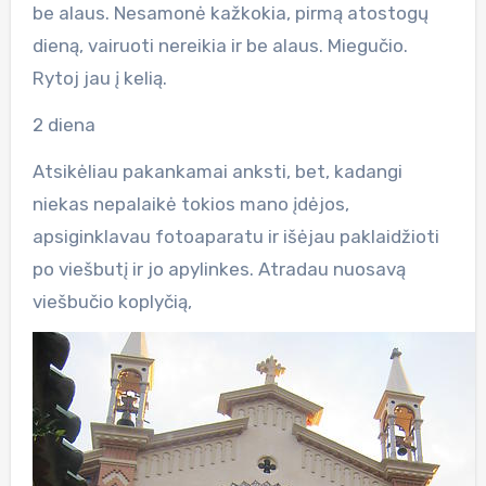
be alaus. Nesamonė kažkokia, pirmą atostogų
dieną, vairuoti nereikia ir be alaus. Miegučio.
Rytoj jau į kelią.
2 diena
Atsikėliau pakankamai anksti, bet, kadangi
niekas nepalaikė tokios mano įdėjos,
apsiginklavau fotoaparatu ir išėjau paklaidžioti
po viešbutį ir jo apylinkes. Atradau nuosavą
viešbučio koplyčią,