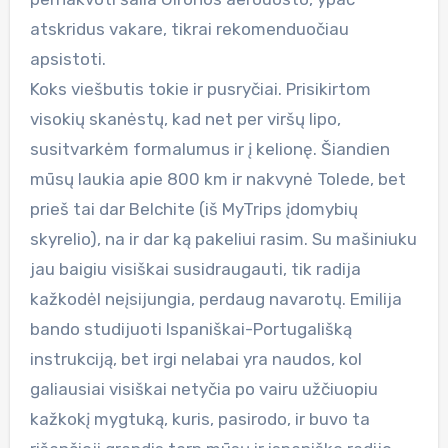
atskridus vakare, tikrai rekomenduočiau
apsistoti.
Koks viešbutis tokie ir pusryčiai. Prisikirtom
visokių skanėstų, kad net per viršų lipo,
susitvarkėm formalumus ir į kelionę. Šiandien
mūsų laukia apie 800 km ir nakvynė Tolede, bet
prieš tai dar Belchite (iš MyTrips įdomybių
skyrelio), na ir dar ką pakeliui rasim. Su mašiniuku
jau baigiu visiškai susidraugauti, tik radija
kažkodėl neįsijungia, perdaug navarotų. Emilija
bando studijuoti Ispaniškai-Portugališką
instrukciją, bet irgi nelabai yra naudos, kol
galiausiai visiškai netyčia po vairu užčiuopiu
kažkokį mygtuką, kuris, pasirodo, ir buvo ta