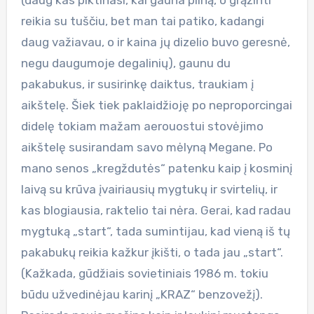
reikia su tuščiu, bet man tai patiko, kadangi
daug važiavau, o ir kaina jų dizelio buvo geresnė,
negu daugumoje degalinių), gaunu du
pakabukus, ir susirinkę daiktus, traukiam į
aikštelę. Šiek tiek paklaidžioję po neproporcingai
didelę tokiam mažam aerouostui stovėjimo
aikštelę susirandam savo mėlyną Megane. Po
mano senos „kregždutės“ patenku kaip į kosminį
laivą su krūva įvairiausių mygtukų ir svirtelių, ir
kas blogiausia, raktelio tai nėra. Gerai, kad radau
mygtuką „start“, tada sumintijau, kad vieną iš tų
pakabukų reikia kažkur įkišti, o tada jau „start“.
(Kažkada, gūdžiais sovietiniais 1986 m. tokiu
būdu užvedinėjau karinį „KRAZ“ benzovežį).