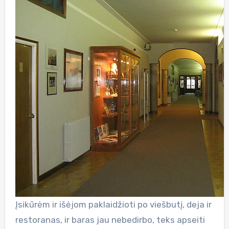
Įsikūrėm ir išėjom paklaidžioti po viešbutį, deja ir
restoranas, ir baras jau nebedirbo, teks apseiti