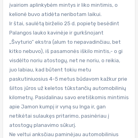
įvairiom aplinkybėm mintys ir liko mintimis, o
kelionė buvo atidėta neribotam laikui.
Ir štai, saulėtą birželio 25 d. popietę besėdint
Palangos lauko kavinėje ir gurkšnojant
„Švyturio“ ekstra (alum to nepavadinčiau, bet
kitko nebuvo), iš pasamonės iškilo mintis,- o gi
visdėlto noriu atostogų, net ne noriu, o reikia,
juo labiau, kad būtent tokiu metu
paskutiniuosius 4-5 metus būdavom kažkur prie
šiltos jūros už keletos tūkstančių automobilinių
kilometrų. Pasidalinau savo eretiškomis mintimis
apie Jamon kumpį ir vyną su Inga ir, gan
netikėtai sulaukęs pritarimo, pasinėriau į
atostogų planavimo sūkurį.
Ne veltui anksčiau paminėjau automobilinius