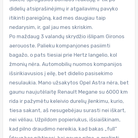
didelių atsiprašinėjimų ir atgailavimų pavyko
itikinti pareigūną, kad mes daugiau taip
nedarysim, ir, gal jau mes skriskim.
Po maždaug 3 valandų skrydžio išlipam Gironos
aerouoste. Palieku kompanjones pasiimti
bagažo, o pats tiesiai prie Hertz langelio, kol
žmonių nėra. Automobilių nuomos kompanijos
išsirikiavusios į eilę, bet didelio pasisekimo
nesulaukia. Mano užsakytos Opel Astra nėra, bet
gaunu naujutėlaitę Renault Megane su 6000 km
rida ir pažymėtu keleivio durelių įlenkimu, kurio,
tiesa sakant, aš nesugebėjau surasti nei iškart,
nei vėliau. Užpildom popieriukus, išsiaiškinam,
kad pilno draudimo nereikia, kad bakas „full“
(daug kas piktinasi, kai gauna pilną, o grąžinti