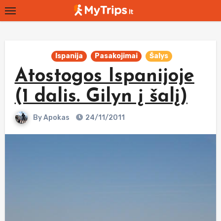
Skip
to
content
Ispanija
Pasakojimai
Šalys
Atostogos Ispanijoje
(1 dalis. Gilyn į šalį)
By
Apokas
24/11/2011