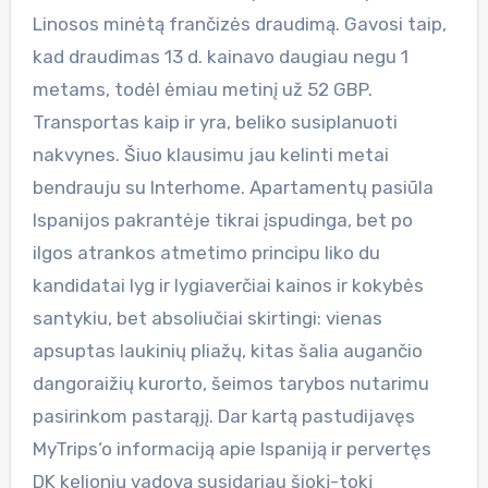
Linosos minėtą frančizės draudimą. Gavosi taip,
kad draudimas 13 d. kainavo daugiau negu 1
metams, todėl ėmiau metinį už 52 GBP.
Transportas kaip ir yra, beliko susiplanuoti
nakvynes. Šiuo klausimu jau kelinti metai
bendrauju su Interhome. Apartamentų pasiūla
Ispanijos pakrantėje tikrai įspudinga, bet po
ilgos atrankos atmetimo principu liko du
kandidatai lyg ir lygiaverčiai kainos ir kokybės
santykiu, bet absoliučiai skirtingi: vienas
apsuptas laukinių pliažų, kitas šalia augančio
dangoraižių kurorto, šeimos tarybos nutarimu
pasirinkom pastarąjį. Dar kartą pastudijavęs
MyTrips‘o informaciją apie Ispaniją ir pervertęs
DK kelionių vadovą susidariau šiokį-tokį