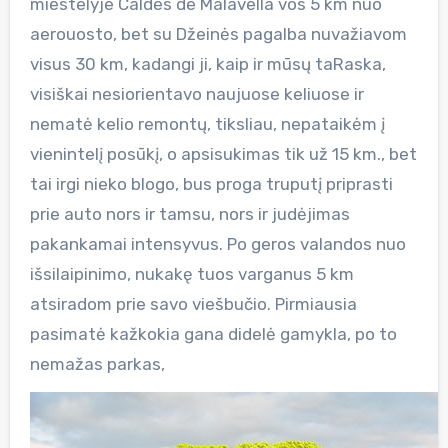
miestelyje Caldes de Malavella vos 5 km nuo
aerouosto, bet su Džeinės pagalba nuvažiavom
visus 30 km, kadangi ji, kaip ir mūsų taRaska,
visiškai nesiorientavo naujuose keliuose ir
nematė kelio remontų, tiksliau, nepataikėm į
vienintelį posūkį, o apsisukimas tik už 15 km., bet
tai irgi nieko blogo, bus proga truputį priprasti
prie auto nors ir tamsu, nors ir judėjimas
pakankamai intensyvus. Po geros valandos nuo
išsilaipinimo, nukakę tuos varganus 5 km
atsiradom prie savo viešbučio. Pirmiausia
pasimatė kažkokia gana didelė gamykla, po to
nemažas parkas,