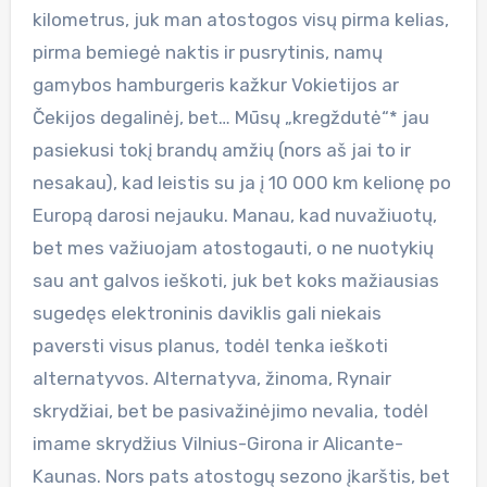
kilometrus, juk man atostogos visų pirma kelias,
pirma bemiegė naktis ir pusrytinis, namų
gamybos hamburgeris kažkur Vokietijos ar
Čekijos degalinėj, bet… Mūsų „kregždutė“* jau
pasiekusi tokį brandų amžių (nors aš jai to ir
nesakau), kad leistis su ja į 10 000 km kelionę po
Europą darosi nejauku. Manau, kad nuvažiuotų,
bet mes važiuojam atostogauti, o ne nuotykių
sau ant galvos ieškoti, juk bet koks mažiausias
sugedęs elektroninis daviklis gali niekais
paversti visus planus, todėl tenka ieškoti
alternatyvos. Alternatyva, žinoma, Rynair
skrydžiai, bet be pasivažinėjimo nevalia, todėl
imame skrydžius Vilnius-Girona ir Alicante-
Kaunas. Nors pats atostogų sezono įkarštis, bet