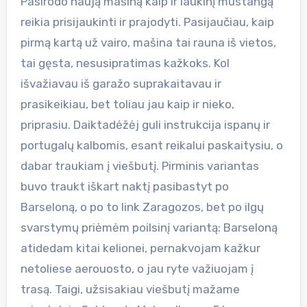
Pasirodo naują mašiną kaip ir laukinį mustangą
reikia prisijaukinti ir prajodyti. Pasijaučiau, kaip
pirmą kartą už vairo, mašina tai rauna iš vietos,
tai gęsta, nesusipratimas kažkoks. Kol
išvažiavau iš garažo suprakaitavau ir
prasikeikiau, bet toliau jau kaip ir nieko,
priprasiu. Daiktadėžėj guli instrukcija ispanų ir
portugalų kalbomis, esant reikalui paskaitysiu, o
dabar traukiam į viešbutį. Pirminis variantas
buvo traukt iškart naktį pasibastyt po
Barseloną, o po to link Zaragozos, bet po ilgų
svarstymų priėmėm poilsinį variantą: Barseloną
atidedam kitai kelionei, pernakvojam kažkur
netoliese aerouosto, o jau ryte važiuojam į
trasą. Taigi, užsisakiau viešbutį mažame