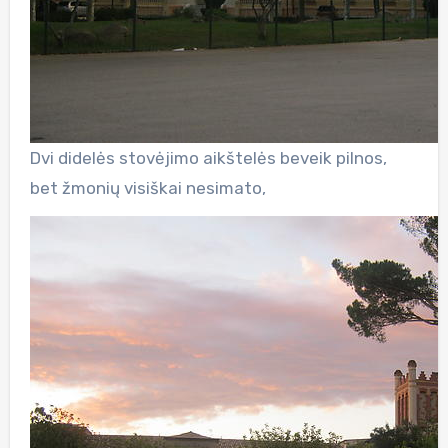
Dvi didelės stovėjimo aikštelės beveik pilnos,
bet žmonių visiškai nesimato,