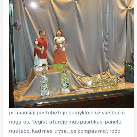
pirmiausiai pastebėtoje gamykloje už viešbučio
nugaros. Registratūroje mus pasitikusi panelė
nustebo, kad mes tryse, jos kompas mat rodo