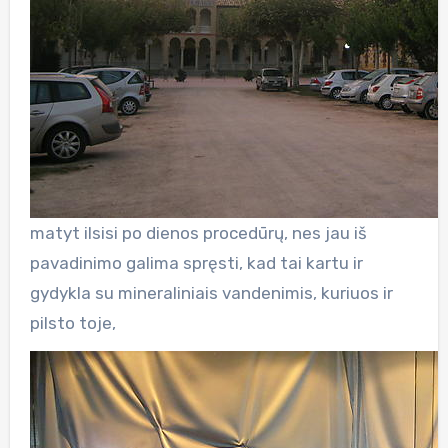
matyt ilsisi po dienos procedūrų, nes jau iš
pavadinimo galima spręsti, kad tai kartu ir
gydykla su mineraliniais vandenimis, kuriuos ir
pilsto toje,