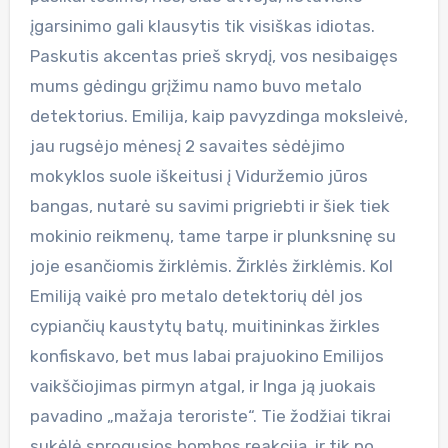
įgarsinimo gali klausytis tik visiškas idiotas.
Paskutis akcentas prieš skrydį, vos nesibaigęs
mums gėdingu grįžimu namo buvo metalo
detektorius. Emilija, kaip pavyzdinga moksleivė,
jau rugsėjo mėnesį 2 savaites sėdėjimo
mokyklos suole iškeitusi į Viduržemio jūros
bangas, nutarė su savimi prigriebti ir šiek tiek
mokinio reikmenų, tame tarpe ir plunksninę su
joje esančiomis žirklėmis. Žirklės žirklėmis. Kol
Emiliją vaikė pro metalo detektorių dėl jos
cypiančių kaustytų batų, muitininkas žirkles
konfiskavo, bet mus labai prajuokino Emilijos
vaikščiojimas pirmyn atgal, ir Inga ją juokais
pavadino „mažaja teroriste“. Tie žodžiai tikrai
sukėlė sprogusios bombos reakciją, ir tik po