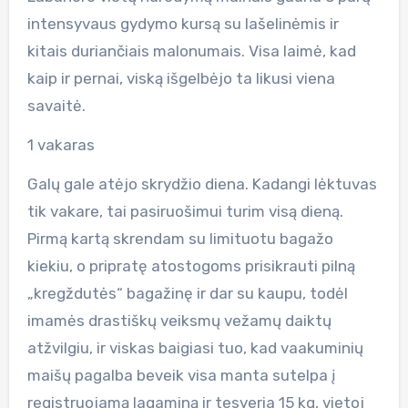
intensyvaus gydymo kursą su lašelinėmis ir
kitais duriančiais malonumais. Visa laimė, kad
kaip ir pernai, viską išgelbėjo ta likusi viena
savaitė.
1 vakaras
Galų gale atėjo skrydžio diena. Kadangi lėktuvas
tik vakare, tai pasiruošimui turim visą dieną.
Pirmą kartą skrendam su limituotu bagažo
kiekiu, o pripratę atostogoms prisikrauti pilną
„kregždutės“ bagažinę ir dar su kaupu, todėl
imamės drastiškų veiksmų vežamų daiktų
atžvilgiu, ir viskas baigiasi tuo, kad vaakuminių
maišų pagalba beveik visa manta sutelpa į
registruojamą lagaminą ir tesveria 15 kg, vietoj