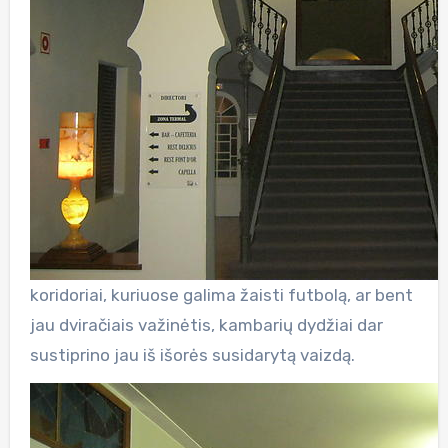
koridoriai, kuriuose galima žaisti futbolą, ar bent
jau dviračiais važinėtis, kambarių dydžiai dar
sustiprino jau iš išorės susidarytą vaizdą.