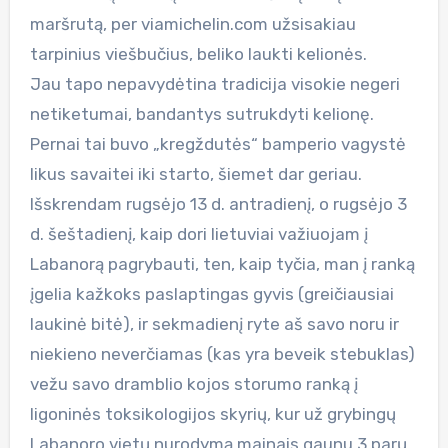
maršrutą, per viamichelin.com užsisakiau
tarpinius viešbučius, beliko laukti kelionės.
Jau tapo nepavydėtina tradicija visokie negeri
netiketumai, bandantys sutrukdyti kelionę.
Pernai tai buvo „kregždutės“ bamperio vagystė
likus savaitei iki starto, šiemet dar geriau.
Išskrendam rugsėjo 13 d. antradienį, o rugsėjo 3
d. šeštadienį, kaip dori lietuviai važiuojam į
Labanorą pagrybauti, ten, kaip tyčia, man į ranką
įgelia kažkoks paslaptingas gyvis (greičiausiai
laukinė bitė), ir sekmadienį ryte aš savo noru ir
niekieno neverčiamas (kas yra beveik stebuklas)
vežu savo dramblio kojos storumo ranką į
ligoninės toksikologijos skyrių, kur už grybingų
Labanoro vietų nurodymą mainais gaunu 3 parų