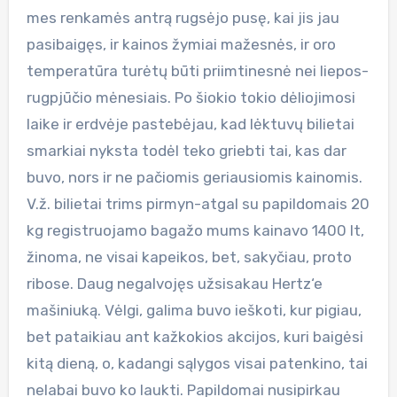
mes renkamės antrą rugsėjo pusę, kai jis jau
pasibaigęs, ir kainos žymiai mažesnės, ir oro
temperatūra turėtų būti priimtinesnė nei liepos-
rugpjūčio mėnesiais. Po šiokio tokio dėliojimosi
laike ir erdvėje pastebėjau, kad lėktuvų bilietai
smarkiai nyksta todėl teko griebti tai, kas dar
buvo, nors ir ne pačiomis geriausiomis kainomis.
V.ž. bilietai trims pirmyn-atgal su papildomais 20
kg registruojamo bagažo mums kainavo 1400 lt,
žinoma, ne visai kapeikos, bet, sakyčiau, proto
ribose. Daug negalvojęs užsisakau Hertz‘e
mašiniuką. Vėlgi, galima buvo ieškoti, kur pigiau,
bet pataikiau ant kažkokios akcijos, kuri baigėsi
kitą dieną, o, kadangi sąlygos visai patenkino, tai
nelabai buvo ko laukti. Papildomai nusipirkau