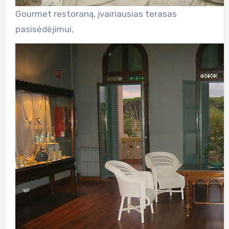
Gourmet restoraną, įvairiausias terasas
pasisėdėjimui,