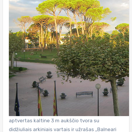
aptvertas kaltine 3 m aukščio tvora su
didžiuliais arkiniais vartais ir užrašas „Balneari