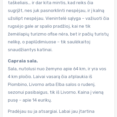
taškeliais… ir dar kita mintis, kad reiks čia
sugrįžt, nes juk pasnorklinti nespėjau, ir į kalną
užsilipt nespėjau. Vienintelė sąlyga – važiuoti čia
rugsėjo gale ar spalio pradžioj, kai ne tik
žemėlapių turizmo ofise nėra, bet ir pačių turistų
nelikę, o paplūdimiuose – tik saulėkaitoj
snaudžiantys katinai.
Capraia sala.
Sala, nutolusi nuo žemyno apie 64 km, ir yra vos
4 km pločio. Laivai vasarą čia atplaukia iš
Piombino, Livorno arba Elba salos o rudenį,
sezonui pasibaigus, tik iš Livorno. Kaina į vieną
pusę – apie 14 eurikų.
Pradėjau su ja atsargiai. Labai jau įtartina