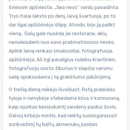
šviesom apšviesta, „Sea ness“ vardu pavadinta.
Trys italai laksto po denį, laivą švartuoja, po to
dar ilgai apžiūrinėja išlipę. Atrodo, bijo ją palikt
vieną.. Galų gale nusėda jie restorane, akių
nenuleisdami nuo savo prašmatniosios nesės.
Aplink laivą renkasi smalsuoliai, fotografuoja,
apžiūrinėja. Aš irgi pavalgius nulekiu krantinėn,
fotografuoju uosto žiburius ir slapčia varvinu
seilę spoksodama į tą grakštumo įsikūnijimą.
O trečią dieną reikėjo išvažiuot. Rytą praleidau
tyloje ir ramybėje stebėdama kirus ir kormoraną,
kaip vijurkas besisukantį vandeny paskui žuvis.
Galvoj kirbėjo mintis, kad reiktų susiorganizuot
sunkvežimį tų baltų akmenukų juodais