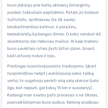
buvo įsikūręs prie baltų akmenų išmargintų
juodais taškučiais paplūdimio. Rytais jis būdavo
tuštutėlis, aptikdavau čia tik saulėj
besikaitinančius katinus, ir porą kirų,
belaukiančių ką bangos išmes. O koks vanduo! Aš
skaidresnio dar nebuvau mačius. Ai kaip malonu
buvo saulėtais rytais įlysti šilton jūron, žinant,
kad Lietuvoj ruduo ir lyja…
Priešingai nusistovėjusioms tradicijoms, šįkart
nusprendžiau nelipt į aukščiausią salos tašką,
vietoj to sugalvoju pereiti visą salą skersai (sala
ilga, bet neplati, gal kokių 15 km ir susidarys).
Kadangi man svarbu pats procesas o ne tikslas,
pasivaikščiojimas buvo puikus. Kelionę pradėjau