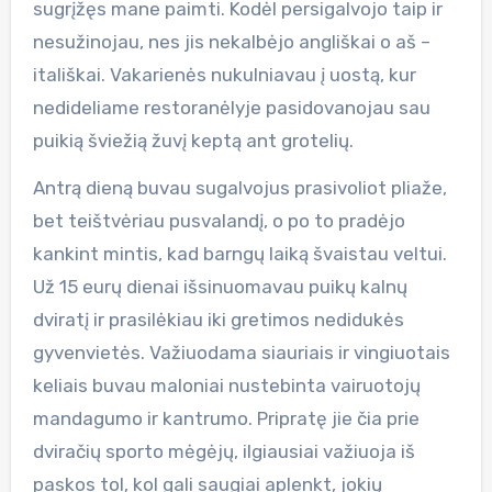
sugrįžęs mane paimti. Kodėl persigalvojo taip ir
nesužinojau, nes jis nekalbėjo angliškai o aš –
itališkai. Vakarienės nukulniavau į uostą, kur
nedideliame restoranėlyje pasidovanojau sau
puikią šviežią žuvį keptą ant grotelių.
Antrą dieną buvau sugalvojus prasivoliot pliaže,
bet teištvėriau pusvalandį, o po to pradėjo
kankint mintis, kad barngų laiką švaistau veltui.
Už 15 eurų dienai išsinuomavau puikų kalnų
dviratį ir prasilėkiau iki gretimos nedidukės
gyvenvietės. Važiuodama siauriais ir vingiuotais
keliais buvau maloniai nustebinta vairuotojų
mandagumo ir kantrumo. Pripratę jie čia prie
dviračių sporto mėgėjų, ilgiausiai važiuoja iš
paskos tol, kol gali saugiai aplenkt, jokių