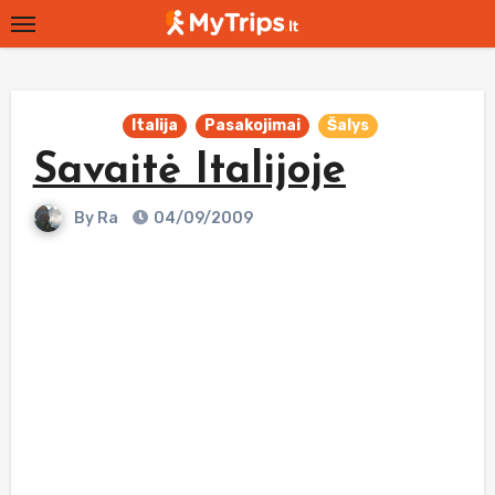
Skip
to
content
Italija
Pasakojimai
Šalys
Savaitė Italijoje
By
Ra
04/09/2009