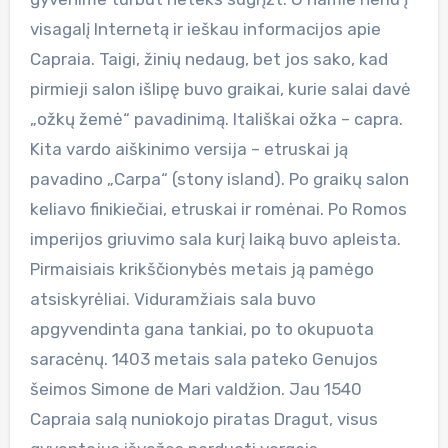
visagalį Internetą ir ieškau informacijos apie
Capraia. Taigi, žinių nedaug, bet jos sako, kad
pirmieji salon išlipę buvo graikai, kurie salai davė
„ožkų žemė“ pavadinimą. Itališkai ožka – capra.
Kita vardo aiškinimo versija – etruskai ją
pavadino „Carpa“ (stony island). Po graikų salon
keliavo finikiečiai, etruskai ir romėnai. Po Romos
imperijos griuvimo sala kurį laiką buvo apleista.
Pirmaisiais krikščionybės metais ją pamėgo
atsiskyrėliai. Viduramžiais sala buvo
apgyvendinta gana tankiai, po to okupuota
saracėnų. 1403 metais sala pateko Genujos
šeimos Simone de Mari valdžion. Jau 1540
Capraia salą nuniokojo piratas Dragut, visus