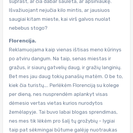
suprast, ar čia dabar saulėta, ar apsiniaukę.
Išvažiuojant nejučia kilo mintis, ar jausiuos
saugiai kitam mieste, kai virš galvos nuolat
nebebus stogo?
Florencija.
Reklamuojama kaip vienas ištisas meno kūrinys
po atviru dangum. Na taip, senas miestas ir
gražus, ir siaurų gatvelių daug, ir gražių langinių.
Bet mes jau daug tokių panašių matėm. O be to,
kiek čia turistų…. Perlėkėm Florenciją su kolege
per dieną, nes nusprendėm aplankyt visas
dėmesio vertas vietas kurios nurodytos
žemėlapyje. Tai buvo labai blogas sprendimas,
nes mes tik lėkėm pro šalį tų grožybių – lygiai
taip pat sėkmingai būtume galėję nuotraukas