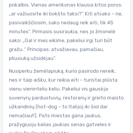
pokalbis. Vienas amerikonas klausia kitos poros:
„ar važiuosite iki bokšto taksi?“ Kiti atsako – ne,
pasivaikščiosim, sako nedaug reik eiti, tik 45
minutes“. Pirmasis susiraukia, nes jo žmonelė
sako: „Gal ir mes eikime, pakeliui irgi turi būt
gražu..“ Principas: atvažiavau, pamačiau,
pliusiuką užsidėjau“.
Nusiperku žemėlapiuką, kurio pasirodo nereik,
nes ir taip aišku, kur reikia eiti – turistai plūsta
vienu vieninteliu keliu. Pakeliui vis gausėja
suvenyrų parduotuvių, restoranų ir greito maisto
užkandinių (hot-dog – to Italijoj iki šiol dar
nemačiau!!). Pats miestas gana jaukus,
pražygiuoju kelias jaukias senas gatveles ir