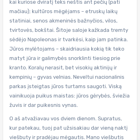
kai kuriose dviratį teks neštis ant pečių (pati
mačiau); kultūros mėgėjams – etruskų laikų
statiniai, senos akmeninės bažnyčios, vilos,
tvirtovės, bokštai. Šitoje saloje kažkada tremty
sėdėjo Napoleonas ir tvarkėsi, kaip jam patinka.
Jūros mylėtojams – skaidriausia kokią tik teko
matyt jūra ir galimybės snorklinti tiesiog prie
kranto. Koralų nerasit, bet visokių aktinijų ir
kempinių – gyvas velnias. Neveltui nacionalinis
parkas įsteigtas jūros turtams saugoti. Viską
vainikuoja puikus maistas: jūros gėrybės, šviežia
žuvis ir dar puikesnis vynas.
O aš atvažiavau vos dviem dienom. Supratus,
kur patekau, tuoj pat užsisakiau dar vieną naktį
viešbuty ir pradėjau mėgautis. Mano viešbutis