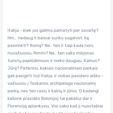
Italija – kiek jos galima pamatyti per savaitę?
Hm… nedaug ir baisiai sunku sugalvot, ką
pasirinkti? Romą? Ne.. ten ir taip kada nors
nuvažiuosiu. Rimini? Ne.. ten sako milijonas
turistų paplūdimiuos ir nieko daugiau. Kalnus?
Jūrą? Patikrinu, kokiais nacionaliniais parkais
gali pasigirti toji Italija, ir viskas pasidaro aišku –
važiuosiu į Toskanos archipelago nacionalinį
parką, nes ten rasiu ir kalnų ir jūros. O kadangi
kelionė prasidės Bolonijoj tai pakeliui dar ir
Florenciją aplankysiu. Visi sako kad ji nuostabiai