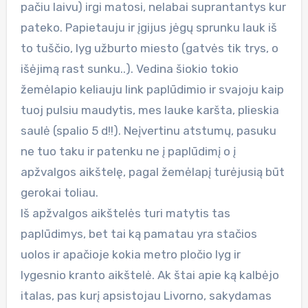
pačiu laivu) irgi matosi, nelabai suprantantys kur
pateko. Papietauju ir įgijus jėgų sprunku lauk iš
to tuščio, lyg užburto miesto (gatvės tik trys, o
išėjimą rast sunku..). Vedina šiokio tokio
žemėlapio keliauju link paplūdimio ir svajoju kaip
tuoj pulsiu maudytis, mes lauke karšta, plieskia
saulė (spalio 5 d!!). Neįvertinu atstumų, pasuku
ne tuo taku ir patenku ne į paplūdimį o į
apžvalgos aikštelę, pagal žemėlapį turėjusią būt
gerokai toliau.
Iš apžvalgos aikštelės turi matytis tas
paplūdimys, bet tai ką pamatau yra stačios
uolos ir apačioje kokia metro pločio lyg ir
lygesnio kranto aikštelė. Ak štai apie ką kalbėjo
italas, pas kurį apsistojau Livorno, sakydamas