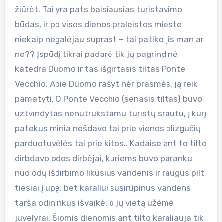
žiūrėt. Tai yra pats baisiausias turistavimo
būdas, ir po visos dienos praleistos mieste
niekaip negalėjau suprast – tai patiko jis man ar
ne?? Įspūdį tikrai padarė tik jų pagrindinė
katedra Duomo ir tas išgirtasis tiltas Ponte
Vecchio. Apie Duomo rašyt nėr prasmės, ją reik
pamatyti. O Ponte Vecchio (senasis tiltas) buvo
užtvindytas nenutrūkstamu turistų srautu, į kurį
patekus minia nešdavo tai prie vienos blizgučių
parduotuvėlės tai prie kitos.. Kadaise ant to tilto
dirbdavo odos dirbėjai, kuriems buvo paranku
nuo odų išdirbimo likusius vandenis ir raugus pilt
tiesiai į upę, bet karaliui susirūpinus vandens
tarša odininkus išvaikė, o jų vietą užėmė
juvelyrai. Šiomis dienomis ant tilto karaliauja tik