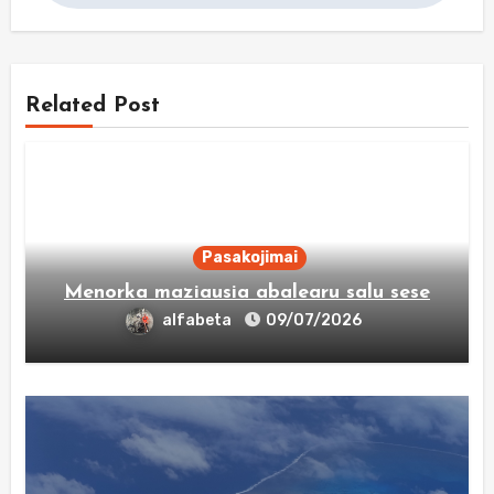
įrašų
Related Post
Pasakojimai
Menorka maziausia abalearu salu sese
alfabeta
09/07/2026