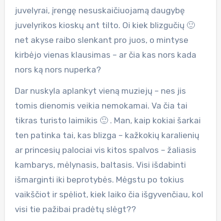
juvelyrai, įrengę nesuskaičiuojamą daugybę
juvelyrikos kioskų ant tilto. Oi kiek blizgučių 🙂
net akyse raibo slenkant pro juos, o mintyse
kirbėjo vienas klausimas – ar čia kas nors kada
nors ką nors nuperka?
Dar nuskyla aplankyt vieną muziejų – nes jis
tomis dienomis veikia nemokamai. Va čia tai
tikras turisto laimikis 🙂 . Man, kaip kokiai šarkai
ten patinka tai, kas blizga – kažkokių karalienių
ar princesių palociai vis kitos spalvos – žaliasis
kambarys, mėlynasis, baltasis. Visi išdabinti
išmarginti iki beprotybės. Mėgstu po tokius
vaikščiot ir spėliot, kiek laiko čia išgyvenčiau, kol
visi tie pažibai pradėtų slėgt??