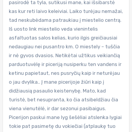
pasirodė ta tyla, sutikusi mane, kai išsibarstė
kas kur reti laivo keleiviai. Laiko turėjau nemažai,
tad neskubėdama patraukiau į miestelio centrą.
Iš uosto link miestelio veda vienintelis
asfaltuotas salos kelias, kurio ilgis greičiausiai
nedaugiau nei pusantro km. O miestely – tuščia
ir nė gyvos dvasios. Netikėtai užtikus veikiančią
parduotuvėlę ir piceriją nusiperku ten vandens ir
ketinu papietaut, nes pusryčių kaip ir neturėjau
o jau dvylika.. Į mane picerijoje žiūri kaip į
didžiausią pasaulio keistenybę. Mato, kad
turistė, bet nesupranta, ko čia atsibeldžiau čia
viena vienutėlė, ir dar sezonui pasibaigus.
Picerijon paskui mane lyg šešėliai atslenka lygiai
tokie pat pasimetę du vokiečiai (atplaukę tuo