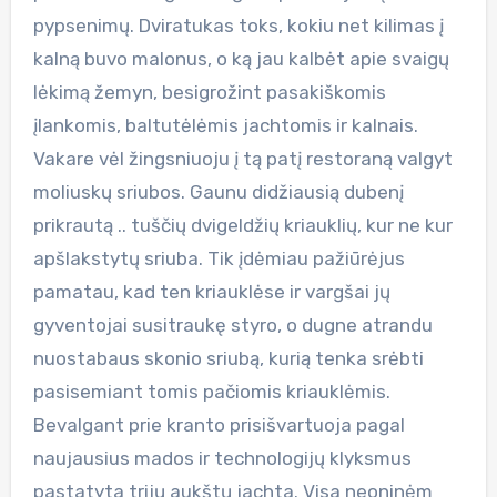
pypsenimų. Dviratukas toks, kokiu net kilimas į
kalną buvo malonus, o ką jau kalbėt apie svaigų
lėkimą žemyn, besigrožint pasakiškomis
įlankomis, baltutėlėmis jachtomis ir kalnais.
Vakare vėl žingsniuoju į tą patį restoraną valgyt
moliuskų sriubos. Gaunu didžiausią dubenį
prikrautą .. tuščių dvigeldžių kriauklių, kur ne kur
apšlakstytų sriuba. Tik įdėmiau pažiūrėjus
pamatau, kad ten kriauklėse ir vargšai jų
gyventojai susitraukę styro, o dugne atrandu
nuostabaus skonio sriubą, kurią tenka srėbti
pasisemiant tomis pačiomis kriauklėmis.
Bevalgant prie kranto prisišvartuoja pagal
naujausius mados ir technologijų klyksmus
pastatyta trijų aukštų jachta. Visa neoninėm