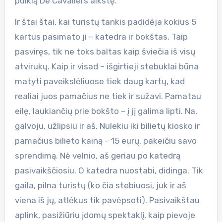
puikią De Cavaliers aikštę.
Ir štai štai, kai turistų tankis padidėja kokius 5
kartus pasimato ji – katedra ir bokštas. Taip
pasviręs, tik ne toks baltas kaip šviečia iš visų
atvirukų. Kaip ir visad – išgirtieji stebuklai būna
matyti paveikslėliuose tiek daug kartų, kad
realiai juos pamačius ne tiek ir sužavi. Pamatau
eilę, laukiančių prie bokšto – į jį galima lipti. Na,
galvoju, užlipsiu ir aš. Nulekiu iki bilietų kiosko ir
pamačius bilieto kainą – 15 eurų, pakeičiu savo
sprendimą. Nė velnio, aš geriau po katedrą
pasivaikščiosiu. O katedra nuostabi, didinga. Tik
gaila, pilna turistų (ko čia stebiuosi, juk ir aš
viena iš jų, atlėkus tik pavėpsoti). Pasivaikštau
aplink, pasižiūriu įdomų spektaklį, kaip pievoje