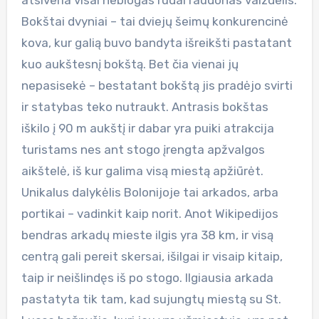
Bokštai dvyniai – tai dviejų šeimų konkurencinė
kova, kur galią buvo bandyta išreikšti pastatant
kuo aukštesnį bokštą. Bet čia vienai jų
nepasisekė – bestatant bokštą jis pradėjo svirti
ir statybas teko nutraukt. Antrasis bokštas
iškilo į 90 m aukštį ir dabar yra puiki atrakcija
turistams nes ant stogo įrengta apžvalgos
aikštelė, iš kur galima visą miestą apžiūrėt.
Unikalus dalykėlis Bolonijoje tai arkados, arba
portikai – vadinkit kaip norit. Anot Wikipedijos
bendras arkadų mieste ilgis yra 38 km, ir visą
centrą gali pereit skersai, išilgai ir visaip kitaip,
taip ir neišlindęs iš po stogo. Ilgiausia arkada
pastatyta tik tam, kad sujungtų miestą su St.