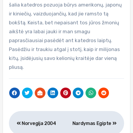
šalia katedros pozuoja būrys amerikonų, japonų
ir kiniečių, vaizduojančių, kad jie ramsto tą
bokštą. Keista, bet nepaisant tos jūros žmonių
aikštė yra labai jauki ir man smagu
paprasčiausiai pasėdėt ant katedros laiptų.
Pasėdžiu ir traukiu atgal į stotį, kaip ir milijonas
kitų, įsidėjusių savo kelionių kraitėje dar vieną
pliusą.
Navigacija
Norvegija 2004
Nardymas Egipte
tarp