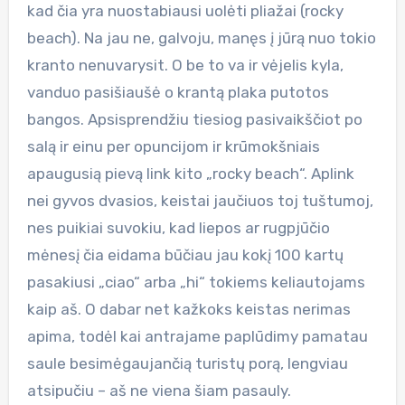
kad čia yra nuostabiausi uolėti pliažai (rocky
beach). Na jau ne, galvoju, manęs į jūrą nuo tokio
kranto nenuvarysit. O be to va ir vėjelis kyla,
vanduo pasišiaušė o krantą plaka putotos
bangos. Apsisprendžiu tiesiog pasivaikščiot po
salą ir einu per opuncijom ir krūmokšniais
apaugusią pievą link kito „rocky beach“. Aplink
nei gyvos dvasios, keistai jaučiuos toj tuštumoj,
nes puikiai suvokiu, kad liepos ar rugpjūčio
mėnesį čia eidama būčiau jau kokį 100 kartų
pasakiusi „ciao“ arba „hi“ tokiems keliautojams
kaip aš. O dabar net kažkoks keistas nerimas
apima, todėl kai antrajame paplūdimy pamatau
saule besimėgaujančią turistų porą, lengviau
atsipučiu – aš ne viena šiam pasauly.