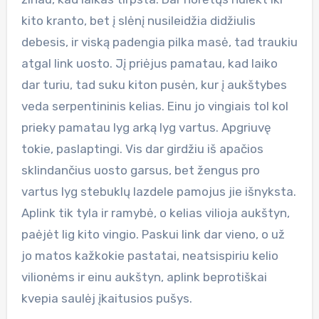
kito kranto, bet į slėnį nusileidžia didžiulis
debesis, ir viską padengia pilka masė, tad traukiu
atgal link uosto. Jį priėjus pamatau, kad laiko
dar turiu, tad suku kiton pusėn, kur į aukštybes
veda serpentininis kelias. Einu jo vingiais tol kol
prieky pamatau lyg arką lyg vartus. Apgriuvę
tokie, paslaptingi. Vis dar girdžiu iš apačios
sklindančius uosto garsus, bet žengus pro
vartus lyg stebuklų lazdele pamojus jie išnyksta.
Aplink tik tyla ir ramybė, o kelias vilioja aukštyn,
paėjėt lig kito vingio. Paskui link dar vieno, o už
jo matos kažkokie pastatai, neatsispiriu kelio
vilionėms ir einu aukštyn, aplink beprotiškai
kvepia saulėj įkaitusios pušys.