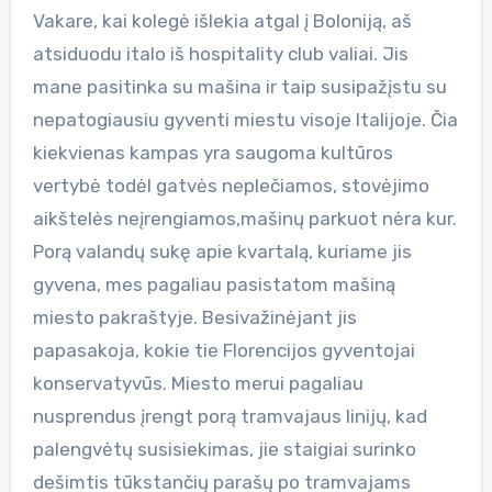
Vakare, kai kolegė išlekia atgal į Boloniją, aš
atsiduodu italo iš hospitality club valiai. Jis
mane pasitinka su mašina ir taip susipažįstu su
nepatogiausiu gyventi miestu visoje Italijoje. Čia
kiekvienas kampas yra saugoma kultūros
vertybė todėl gatvės neplečiamos, stovėjimo
aikštelės neįrengiamos,mašinų parkuot nėra kur.
Porą valandų sukę apie kvartalą, kuriame jis
gyvena, mes pagaliau pasistatom mašiną
miesto pakraštyje. Besivažinėjant jis
papasakoja, kokie tie Florencijos gyventojai
konservatyvūs. Miesto merui pagaliau
nusprendus įrengt porą tramvajaus linijų, kad
palengvėtų susisiekimas, jie staigiai surinko
dešimtis tūkstančių parašų po tramvajams