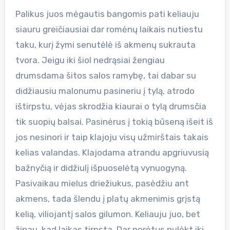
Palikus juos mėgautis bangomis pati keliauju
siauru greičiausiai dar romėnų laikais nutiestu
taku, kurį žymi senutėlė iš akmenų sukrauta
tvora. Jeigu iki šiol nedrąsiai žengiau
drumsdama šitos salos ramybę, tai dabar su
didžiausiu malonumu pasineriu į tylą, atrodo
ištirpstu, vėjas skrodžia kiaurai o tylą drumsčia
tik suopių balsai. Pasinėrus į tokią būseną išeit iš
jos nesinori ir taip klajoju visų užmirštais takais
kelias valandas. Klajodama atrandu apgriuvusią
bažnyčią ir didžiulį išpuoselėtą vynuogyną.
Pasivaikau mielus driežiukus, pasėdžiu ant
akmens, tada šlendu į platų akmenimis grįstą
kelią, viliojantį salos gilumon. Keliauju juo, bet
žinau, kad laikas tirpsta. Dar norėtųs nulėkt iki