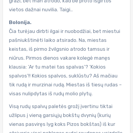
graži, bet man atrodo, kad be proto išgirtos
vietos dažnai nuvilia. Taigi..
Bolonija.
Čia turėjau dirbti ilgai ir nuobodžiai, bet miestui
pašniukštinėti laiko atsirado. Na, miestas
keistas, iš pirmo žvilgsnio atrodo tamsus ir
niūrus. Pirmos dienos vakare kolegė manęs
klausia: ‘Ar tu matei tas spalvas’? ‘Kokios
spalvos’!! Kokios spalvos, suklūstu? Aš mačiau
tik rudą ir murzinai rudą. Miestas iš tiesų rudas –
visas nulipdytas iš rudų molio plytų.
Visą rudų spalvų paletės grožį įvertinu tiktai
užlipus į vieną garsiųjų bokštų dvynių (kurių
vienas pasviręs lyg koks Pizos bokštas) iš kur
atsiveria visai neblogas rudai raudonas vaizdelis.