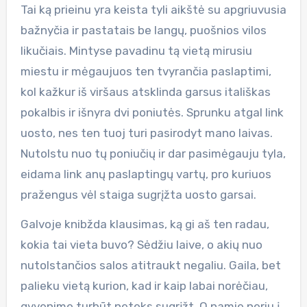
Tai ką prieinu yra keista tyli aikštė su apgriuvusia
bažnyčia ir pastatais be langų, puošnios vilos
likučiais. Mintyse pavadinu tą vietą mirusiu
miestu ir mėgaujuos ten tvyrančia paslaptimi,
kol kažkur iš viršaus atsklinda garsus itališkas
pokalbis ir išnyra dvi poniutės. Sprunku atgal link
uosto, nes ten tuoj turi pasirodyt mano laivas.
Nutolstu nuo tų poniučių ir dar pasimėgauju tyla,
eidama link anų paslaptingų vartų, pro kuriuos
pražengus vėl staiga sugrįžta uosto garsai.
Galvoje knibžda klausimas, ką gi aš ten radau,
kokia tai vieta buvo? Sėdžiu laive, o akių nuo
nutolstančios salos atitraukt negaliu. Gaila, bet
palieku vietą kurion, kad ir kaip labai norėčiau,
gyvenime turbūt neteks sugrįžt. O namie neriu į