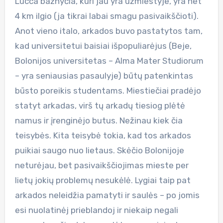
Lucca bažnyčia, kuri jau yra užmiestyje, yra net
4 km ilgio (ja tikrai labai smagu pasivaikščioti).
Anot vieno italo, arkados buvo pastatytos tam,
kad universitetui baisiai išpopuliarėjus (Beje,
Bolonijos universitetas – Alma Mater Studiorum
– yra seniausias pasaulyje) būtų patenkintas
būsto poreikis studentams. Miestiečiai pradėjo
statyt arkadas, virš tų arkadų tiesiog plėtė
namus ir įrenginėjo butus. Nežinau kiek čia
teisybės. Kita teisybė tokia, kad tos arkados
puikiai saugo nuo lietaus. Skėčio Bolonijoje
neturėjau, bet pasivaikščiojimas mieste per
lietų jokių problemų nesukėlė. Lygiai taip pat
arkados neleidžia pamatyti ir saulės – po jomis
esi nuolatinėj prieblandoj ir niekaip negali