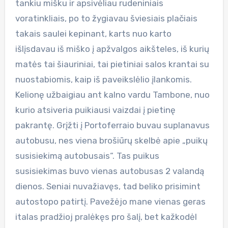
tankiu mišku ir apsivėliau rudeniniais
voratinkliais, po to žygiavau šviesiais plačiais
takais saulei kepinant, karts nuo karto
išlįsdavau iš miško į apžvalgos aikšteles, iš kurių
matės tai šiauriniai, tai pietiniai salos krantai su
nuostabiomis, kaip iš paveikslėlio įlankomis.
Kelionę užbaigiau ant kalno vardu Tambone, nuo
kurio atsiveria puikiausi vaizdai į pietinę
pakrantę. Grįžti į Portoferraio buvau suplanavus
autobusu, nes viena brošiūrų skelbė apie „puikų
susisiekimą autobusais“. Tas puikus
susisiekimas buvo vienas autobusas 2 valandą
dienos. Seniai nuvažiavęs, tad beliko prisimint
autostopo patirtį. Pavežėjo mane vienas geras
italas pradžioj pralėkęs pro šalį, bet kažkodėl