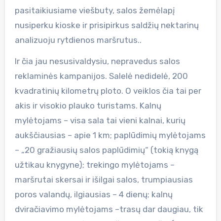
pasitaikiusiame viešbuty, salos žemėlapį
nusiperku kioske ir prisipirkus saldžių nektarinų
analizuoju rytdienos maršrutus..
Ir čia jau nesusivaldysiu, nepravedus salos
reklaminės kampanijos. Salelė nedidelė, 200
kvadratinių kilometrų ploto. O veiklos čia tai per
akis ir visokio plauko turistams. Kalnų
mylėtojams – visa sala tai vieni kalnai, kurių
aukščiausias – apie 1 km; paplūdimių mylėtojams
– „20 gražiausių salos paplūdimių“ (tokią knygą
užtikau knygyne); trekingo mylėtojams –
maršrutai skersai ir išilgai salos, trumpiausias
poros valandų, ilgiausias – 4 dienų; kalnų
dviračiavimo mylėtojams –trasų dar daugiau, tik