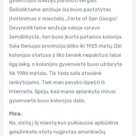
gyventojus išvežęs parduoti vergais.
Šešioliktame amžiuje čia buvo pastatytas
įtvirtinimas ir miestelis „Forte of San Giorgio“.
Devynioliktame amžiuje saloje vyravo
žemdirbystė, ten buvo įkurta pataisos kolonija.
Sala Genujos provincija išliko iki 1925 metų. Dėl
kolonijos statuso ji liko beveik nepakitusi labai
ilgą laiką, o kolonijos gyvenvietė buvo uždaryta
tik 1986 metais. Tik tada sala atsivėrė
lankytojams. Tiek man pavyko išpešti iš
Interneto. Spėju, kad mano aplankyta mirusi
gyvenvietė buvo kolonijos dalis.
Piza.
Na, vizitą į šį miestą kuo puikiausiai apibūdina
geležinkelio stoty nugirstas amerikiečių