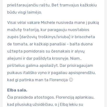
prieštaraujančiu raštu. Bet tramvajus kažkokiu
būdu visgi laimėjo.
Visai vėlai vakare Michele nusiveda mane į puikią
mažutę tratoriją, kur paragauju nuostabios
zupės (daržovių troškinys/sriuba) ir brisccheta
de tomata, ar kažkaip panašiai – balta duona
užtepta pomidorais su česnakais ir alyvų
aliejumi ir dar pašildyta krosnyje. Niam..
pirštelius galima apsilaižyt. Dar prisiragaujam
puikaus itališko vyno ir pagaliau apsisprendžiu,
kad gi patinka man ta Florencija 🙂
Elba sala.
Čia prasideda atostogos. Florenciją aplankiau,
kad pliusiuką užsidėčiau, o į Elbą lekiu su