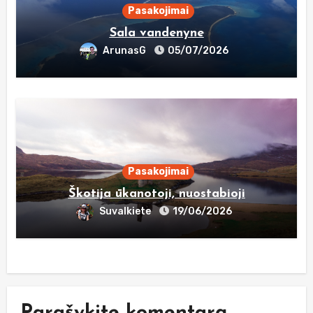
Pasakojimai
Sala vandenyne
ArunasG
05/07/2026
Pasakojimai
Škotija ūkanotoji, nuostabioji
Suvalkiete
19/06/2026
Parašykite komentarą