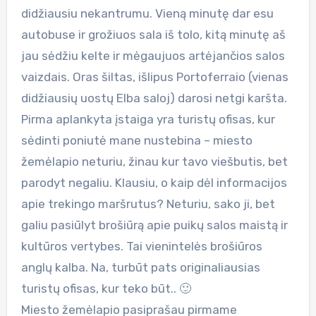
didžiausiu nekantrumu. Vieną minutę dar esu
autobuse ir grožiuos sala iš tolo, kitą minutę aš
jau sėdžiu kelte ir mėgaujuos artėjančios salos
vaizdais. Oras šiltas, išlipus Portoferraio (vienas
didžiausių uostų Elba saloj) darosi netgi karšta.
Pirma aplankyta įstaiga yra turistų ofisas, kur
sėdinti poniutė mane nustebina – miesto
žemėlapio neturiu, žinau kur tavo viešbutis, bet
parodyt negaliu. Klausiu, o kaip dėl informacijos
apie trekingo maršrutus? Neturiu, sako ji, bet
galiu pasiūlyt brošiūrą apie puikų salos maistą ir
kultūros vertybes. Tai vienintelės brošiūros
anglų kalba. Na, turbūt pats originaliausias
turistų ofisas, kur teko būt.. 🙂
Miesto žemėlapio pasiprašau pirmame