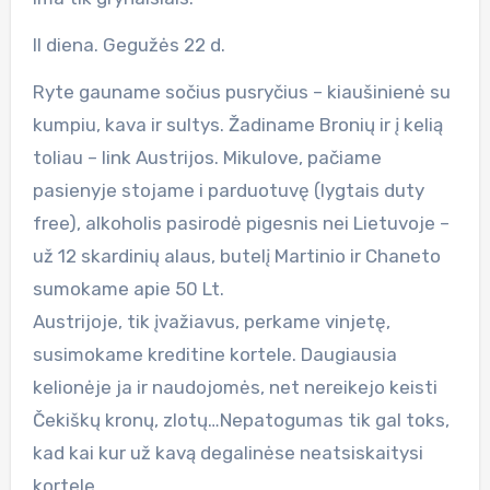
II diena. Gegužės 22 d.
Ryte gauname sočius pusryčius – kiaušinienė su
kumpiu, kava ir sultys. Žadiname Bronių ir į kelią
toliau – link Austrijos. Mikulove, pačiame
pasienyje stojame i parduotuvę (lygtais duty
free), alkoholis pasirodė pigesnis nei Lietuvoje –
už 12 skardinių alaus, butelį Martinio ir Chaneto
sumokame apie 50 Lt.
Austrijoje, tik įvažiavus, perkame vinjetę,
susimokame kreditine kortele. Daugiausia
kelionėje ja ir naudojomės, net nereikejo keisti
Čekiškų kronų, zlotų…Nepatogumas tik gal toks,
kad kai kur už kavą degalinėse neatsiskaitysi
kortele.