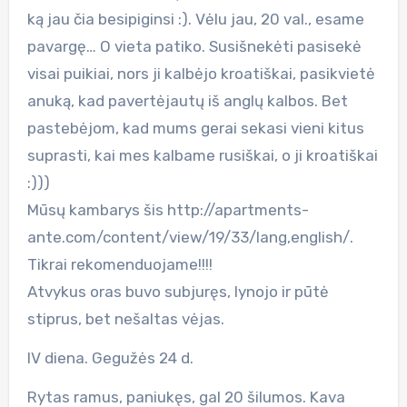
ką jau čia besipiginsi :). Vėlu jau, 20 val., esame
pavargę… O vieta patiko. Susišnekėti pasisekė
visai puikiai, nors ji kalbėjo kroatiškai, pasikvietė
anuką, kad pavertėjautų iš anglų kalbos. Bet
pastebėjom, kad mums gerai sekasi vieni kitus
suprasti, kai mes kalbame rusiškai, o ji kroatiškai
:)))
Mūsų kambarys šis http://apartments-
ante.com/content/view/19/33/lang,english/.
Tikrai rekomenduojame!!!!
Atvykus oras buvo subjuręs, lynojo ir pūtė
stiprus, bet nešaltas vėjas.
IV diena. Gegužės 24 d.
Rytas ramus, paniukęs, gal 20 šilumos. Kava