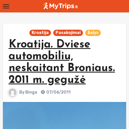
Skip
to
content
Kroatija
Pasakojimai
Šalys
Kroatija. Dviese
automobiliu,
neskaitant Broniaus.
2011 m. gegužė
By
Binga
07/06/2011