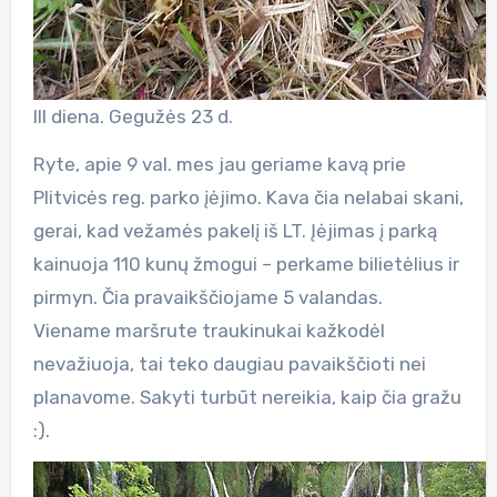
III diena. Gegužės 23 d.
Ryte, apie 9 val. mes jau geriame kavą prie
Plitvicės reg. parko įėjimo. Kava čia nelabai skani,
gerai, kad vežamės pakelį iš LT. Įėjimas į parką
kainuoja 110 kunų žmogui – perkame bilietėlius ir
pirmyn. Čia pravaikščiojame 5 valandas.
Viename maršrute traukinukai kažkodėl
nevažiuoja, tai teko daugiau pavaikščioti nei
planavome. Sakyti turbūt nereikia, kaip čia gražu
:).