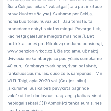
Šiaip Čekijos laikas 1 val. atgal (taip pat ir kitose
pravažiuotose šalyse). Skubame per Čekiją,
norisi kuo toliau nuvažiuoti. Jau temsta, tai
pradedame dairytis vietos miegui. Pavargę tiek,
kad netgi galėtume miegoti mašinoje :). Bet
netikėtai, prieš pat Mikulovą randame pensioną (
www.penzion-vrkoc.cz ), čia stojame, už naktį
dviviečiame kambaryje su pusryčiais sumokame
40 eurų. Kambarys tvarkingas, švari patalynė,
rankšluosčiai, muilas, dušo žele, šampunas, TV ir
Wi Fi. Taigi, apie 20:30 val. (Čekijos laiku)
įsikuriame. Susikalbėti pavyksta pagrinde
vokiškai, bet dar įpynus rusų, anglų kalbas, visai
neblogai sekasi :)))) Apmokėti tenka eurais, nes
ima tik grynaisiais.