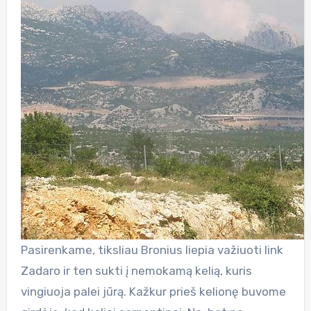
Pasirenkame, tiksliau Bronius liepia važiuoti link
Zadaro ir ten sukti į nemokamą kelią, kuris
vingiuoja palei jūrą. Kažkur prieš kelionę buvome