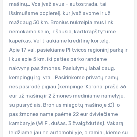
mašinų… Vos įvažiavus – autostrada, tai
išsimušame popierelį, kur įvažiavome ir už
maždaug 50 km. Bronius nukreipia mus link
nemokamo kelio, ir šaukia, kad krapštytume
kapeikas. Vel traukiame kreditinę kortelę.
Apie 17 val. pasiekiame Plitvicos regioninį parką ir
likus apie 5 km. iki paties parko randame
nakvynę pas žmones. Pasiulymų labai daug,
kempingų irgi yra… Pasirinkome privatų namų,
nes pasirodė pigiau (kempinge ‘Korona’ prašė 36
eur už mašiną ir 2 žmones mediniame namelyje,
su pusryčiais. Bronius miegotų mašinoje :D), o
pas žmones name paėmė 22 eur dviviečiame
kambaryje (Wi Fi, dušas, 3 žvaigždutės). Vakarą
leidžiame jau ne automobilyje, o ramiai, kieme su