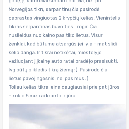
girdėję, kad keliai serpantinai. Na, bet po
Norvegijos tikrų serpantinų čia pasirodė
paprastas vingiuotas 2 krypčių kelias. Vienintelis
tikras serpantinas buvo ties Trogir. Čia
nusileidus nuo kalno pasitiko lietus. Visur
ženklai, kad būtume atsargūs jei lyja – mat slidi
kelio danga. Ir tikrai netikėtai, miestelyje
važiuojant į įkalnę auto ratai pradėjo prasisukti,
lyg būtų plikledis tikrą žiemą :). Pasirodo čia
lietus pavojingesnis, nei pas mus :).
Toliau kelias tikrai eina daugiausiai prie pat jūros
– kokie 5 metrai kranto ir jūra.