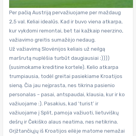
Per pačią Austriją pervažiuojame per maždaug
2,5 val. Keliai idealūs. Kad ir buvo viena atkarpa,
kur vykdomi remontai, bet tai kažkaip neerzino,
važiavimo greitis sumažėjo nedaug.
Už važiavimą Slovėnijos keliais už neilgą
maršrutą nuplėšia turbūt daugiausiai :))))
(susimokame kreditine kortele). Kelio atkarpa
trumpiausia, todėl greitai pasiekiame Kroatijos
sieną. Čia jau neįprasta, nes tikrina pasienio
personalas – pasai, antspaudai, klausia, kur ir ko
važiuojame :). Pasakius, kad ‘turist’ ir
važiuojame į Split, pamoja važiuoti, lietuviškų
dešrų ir Čekiško alaus neatima, nes netikrina.
Grįžtančiųjų iš Kroatijos eilėje matome nemažai