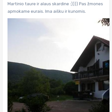
Martinio taure ir alaus skardine :)))) Pas žmones
apmokame eurais. Ima aišku ir kunomis.