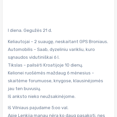
I diena. Gegužės 21 d.
Keliautojai – 2 suaugę, neskaitant GPS Broniaus.
Automobilis – Saab, dyzeliniu varikliu, kuro
sąnaudos vidutiniškai 6 l.
Tikslas – pailsėti Kroatijoje 10 dienų.
Kelionei ruošėmės maždaug 6 mėnesius –
skaitėme forumuose, knygose, klausinėjomės
jau ten buvusių.
Iš anksto nieko neužsakinėjome.
Iš Vilniaus pajudame 5:oo val.
Apie Lenkiją manau nėra ko daug pasakoti, nes