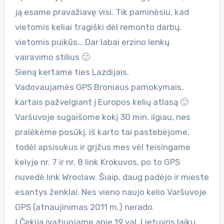
ją esame pravažiavę visi. Tik paminėsiu, kad
vietomis keliai tragiški dėl remonto darbų,
vietomis puikūs… Dar labai erzino lenkų
vairavimo stilius 🙂
Sieną kertame ties Lazdijais.
Vadovaujamės GPS Broniaus pamokymais,
kartais pažvelgiant į Europos kelių atlasą 🙂
Varšuvoje sugaišome kokį 30 min. ilgiau, nes
pralėkėme posūkį, iš karto tai pastebėjome,
todėl apsisukus ir grįžus mes vėl teisingame
kelyje nr. 7 ir nr. 8 link Krokuvos, po to GPS
nuvedė link Wroclaw. Šiaip, daug padėjo ir mieste
esantys ženklai. Nes vieno naujo kelio Varšuvoje
GPS (atnaujinimas 2011 m.) nerado.
Į Čekiją įvažiuojame apie 19 val. Lietuvos laiku.