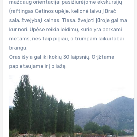
maždaug orientacijai pasižiurėjome ekskursijų
(raftingas Cetinos upėje, kelionė laivu į Brač
salą, žvejyba) kainas. Tiesa, žvejoti jūroje galima
kur nori. Upėse reikia leidimų, kurie yra perkami
metams, nes taip pigiau, o trumpam laikui labai
brangu.
Oras išyla gal iki kokių 30 laipsnių. Grįžtame,
papietaujame ir į pliažą.