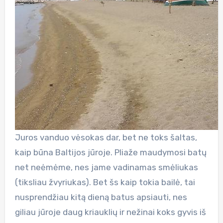
Juros vanduo vėsokas dar, bet ne toks šaltas,
kaip būna Baltijos jūroje. Pliaže maudymosi batų
net neėmėme, nes jame vadinamas smėliukas
(tiksliau žvyriukas). Bet šs kaip tokia bailė, tai
nusprendžiau kitą dieną batus apsiauti, nes
giliau jūroje daug kriauklių ir nežinai koks gyvis iš