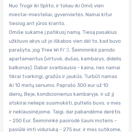
Nuo Trogir iki Splito, ir toliau iki Omiš vien
miestai-miesteliai, gyvenvietės. Namai kitur
tiesiog ant jūros kranto.
Omiše sukame į patikusį namą. Tiesą pasakius
užkliuvo akys už jo iškabos vien dėl to, kad buvo
parašyta, jog ‘Free Wi Fi’ . Šeimininkė parodo
apartamentus (virtuvė, dušas, kambarys, didelis
balkonas). Dabar svarbiausia – kaina, nes namai
tikrai tvarkingi, gražūs ir jaukūs. Turbūt namas
iki 10 metų senumo. Paprašo 300 eur už 10
dienų. Beje, kondicionierius kambaryje, ir už jį
atskirai neliepė susimokėti, pultelis buvo, o mes
ir neklausinėjome. Taigi, dar pabandėme derėtis
– 250 Eur. Šeimininkė pasirodė šauni moteris –
pasiūlė imti viduriuką – 275 eur. ir mes sutikome,