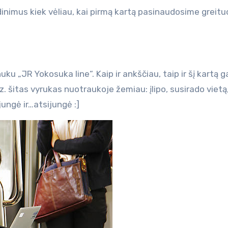
adinimus kiek vėliau, kai pirmą kartą pasinaudosime greitu
u „JR Yokosuka line“. Kaip ir ankščiau, taip ir šį kartą 
z. šitas vyrukas nuotraukoje žemiau: įlipo, susirado vietą
jungė ir…atsijungė :]