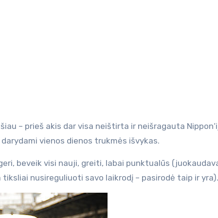
iau – prieš akis dar visa neištirta ir neišragauta Nippon‘i
, darydami vienos dienos trukmės išvykas.
geri, beveik visi nauji, greiti, labai punktualūs (juokaudav
iksliai nusireguliuoti savo laikrodį – pasirodė taip ir yra)