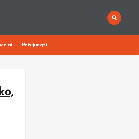
eriai
Prisijungti
ko,