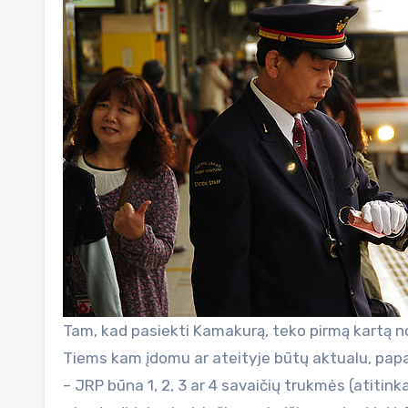
Tam, kad pasiekti Kamakurą, teko pirmą kartą n
Tiems kam įdomu ar ateityje būtų aktualu, papa
– JRP būna 1, 2, 3 ar 4 savaičių trukmės (atitink