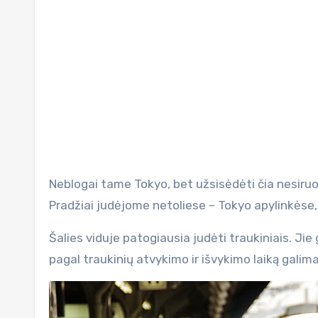
Neblogai tame Tokyo, bet užsisėdėti čia nesiruoš
Pradžiai judėjome netoliese – Tokyo apylinkėse
Šalies viduje patogiausia judėti traukiniais. Jie 
pagal traukinių atvykimo ir išvykimo laiką galima t