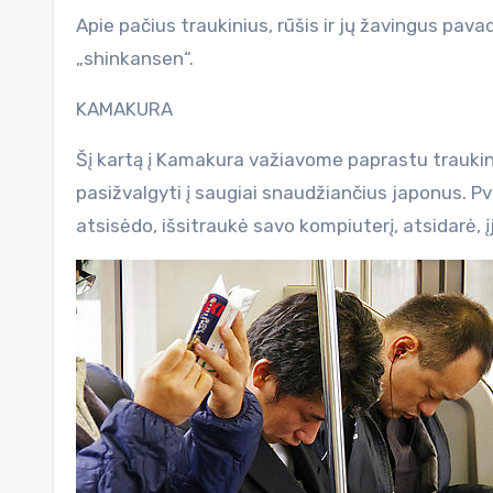
Apie pačius traukinius, rūšis ir jų žavingus pav
„shinkansen“.
KAMAKURA
Šį kartą į Kamakura važiavome paprastu traukinuk
pasižvalgyti į saugiai snaudžiančius japonus. Pv
atsisėdo, išsitraukė savo kompiuterį, atsidarė, į