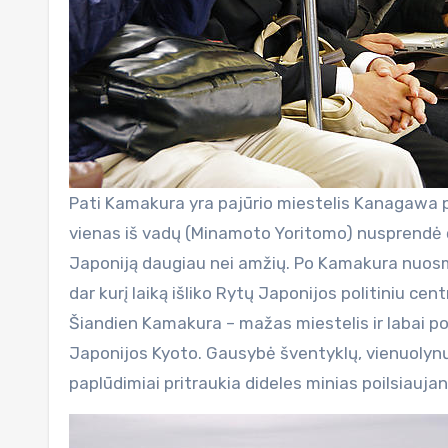
Pati Kamakura yra pajūrio miestelis Kanagawa pre
vienas iš vadų (Minamoto Yoritomo) nusprendė č
Japoniją daugiau nei amžių. Po Kamakura nuosmu
dar kurį laiką išliko Rytų Japonijos politiniu cent
Šiandien Kamakura – mažas miestelis ir labai p
Japonijos Kyoto. Gausybė šventyklų, vienuolynų
paplūdimiai pritraukia dideles minias poilsiaujan