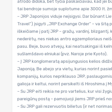
atrodo didoka, bet tyčia paskaičiavau, kad jei b
tai bendroje sumoje suplotume apie 3000 lt. žm
– JRP Japonijos viduje neįsigysi. Dar būnant Lie
Travel“) įsigyti „JRP Exchange Order“ – va šitą
iškeičiame į patį JRP – gražų, vardinį, blizgan
nederėtų, nes niekas antro egzemplioriaus neišd
pasu. Beje, buvo atvejų, kai neatsakingai iš ke
sušlamšdavo elniukai (pvz. Naroje prie Kyoto).
– Į JRP konglomeratą apsijungusios kelios didži
Japoniją. Be abejo yra vietų, kurias norint pasi
kompanijų, kurios nepriklauso JRP, paslaugomis 
galioja ir keltui, norint persikelti iš Hiroshima į 
– Su JRP eiti reikia ne pro vartelius, kur visi žyg
pareigūnų postą – pamojuoji jiems JRP prieš nosį, j
– Su JRP gali rezervuotis bilietus (ir net norim