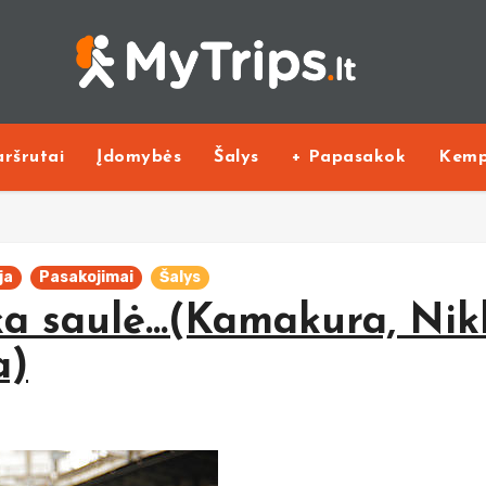
ršrutai
Įdomybės
Šalys
+ Papasakok
Kemp
ja
Pasakojimai
Šalys
eka saulė…(Kamakura, Nik
a)