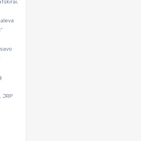
tskirai,
Kaleva
i“
 savo
r
ą
. JRP