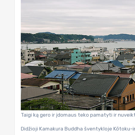
Taigi ką gero ir įdomaus teko pamatyti ir nuveik
Didžioji Kamakura Buddha šventykloje Kōtoku-in 