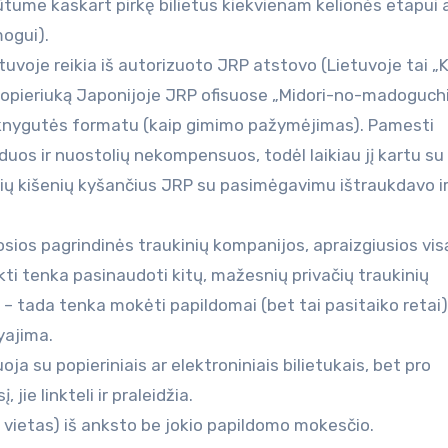
ūtume kaskart pirkę bilietus kiekvienam kelionės etapui a
ogui).
tuvoje reikia iš autorizuoto JRP atstovo (Lietuvoje tai „
 popieriuką Japonijoje JRP ofisuose „Midori-no-madoguch
tį, knygutės formatu (kaip gimimo pažymėjimas). Pamesti
uos ir nuostolių nekompensuos, todėl laikiau jį kartu su
lnių kišenių kyšančius JRP su pasimėgavimu ištraukdavo i
osios pagrindinės traukinių kompanijos, apraizgiusios vis
ekti tenka pasinaudoti kitų, mažesnių privačių traukinių
– tada tenka mokėti papildomai (bet tai pasitaiko retai)
Myajima.
iuoja su popieriniais ar elektroniniais bilietukais, bet pro
ie linkteli ir praleidžia.
as vietas) iš anksto be jokio papildomo mokesčio.