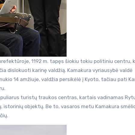
fektūroje, 1192 m. tapęs šiokiu tokiu politiniu centru, k
ia dislokuoti karinę valdžią. Kamakura vyriausybė valdė
kio 14 amžiuje, valdžia persikėlė į Kyoto, tačiau pati 
ru.
opuliarus turistų traukos centras, kartais vadinamas Ryt
, istorinių objektų. Be to, vasaros metu Kamakura smėli
čių.