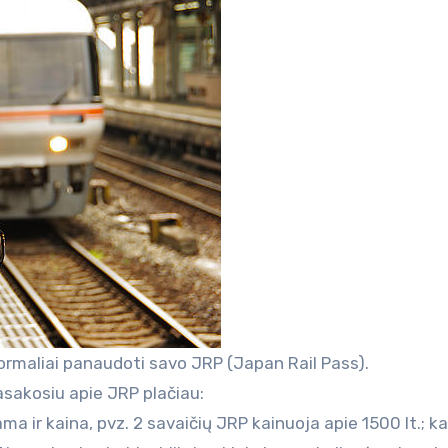
ormaliai panaudoti savo JRP (Japan Rail Pass).
sakosiu apie JRP plačiau:
ama ir kaina, pvz. 2 savaičių JRP kainuoja apie 1500 lt.; k