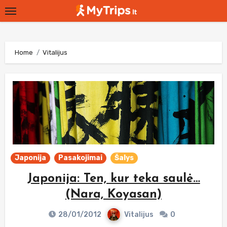
Skip
to
content
Home
Vitalijus
Japonija
Pasakojimai
Šalys
Japonija: Ten, kur teka saulė…
(Nara, Koyasan)
28/01/2012
Vitalijus
0