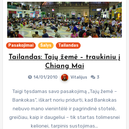
Pasakojimai
Šalys
Tailandas
Tailandas: Tajų žemė – traukiniu į
Chiang Mai
14/01/2010
Vitalijus
3
Taigi tęsdamas savo pasakojimą „Tajų žemė –
Bankokas“, iškart noriu pridurti, kad Bankokas
nebuvo mano vienintėlė ir pagrindinė stotelė,
greičiau, kaip ir daugeliui – tik startas tolimesnei
kelionei, tarpinis sustojimas…