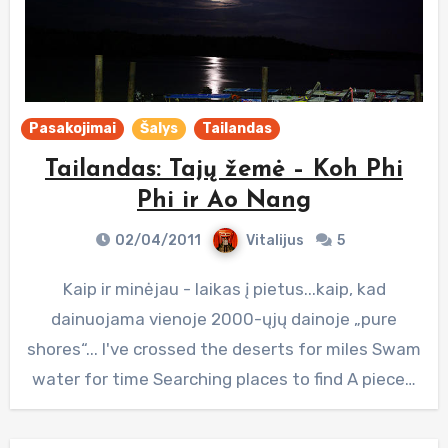
Pasakojimai
Šalys
Tailandas
Tailandas: Tajų žemė – Koh Phi
Phi ir Ao Nang
02/04/2011
Vitalijus
5
Kaip ir minėjau - laikas į pietus...kaip, kad
dainuojama vienoje 2000-ųjų dainoje „pure
shores“... I've crossed the deserts for miles Swam
water for time Searching places to find A piece…