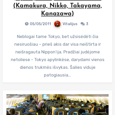
(Kamakura, Nikko, Takayama,
Kanazawa)
05/05/2011
Vitalijus
3
Neblogai tame Tokyo, bet užsisėdėti čia
nesiruošiau – prieš akis dar visa neištirta ir
neišragauta Nippon‘ija. Pradžiai judėjome
netoliese - Tokyo apylinkėse, darydami vienos
dienos trukmės išvykas. Šalies viduje
patogiausia…