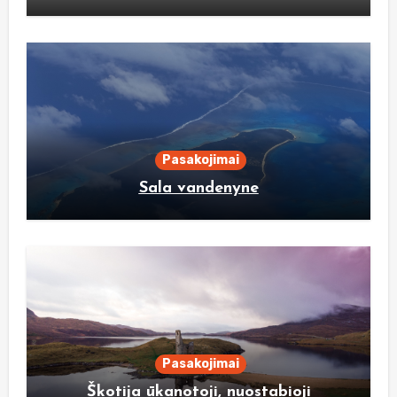
Pasakojimai
Sala vandenyne
Pasakojimai
Škotija ūkanotoji, nuostabioji