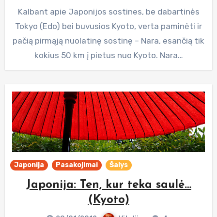
Kalbant apie Japonijos sostines, be dabartinės
Tokyo (Edo) bei buvusios Kyoto, verta paminėti ir
pačią pirmąją nuolatinę sostinę – Nara, esančią tik
kokius 50 km į pietus nuo Kyoto. Nara…
Japonija
Pasakojimai
Šalys
Japonija: Ten, kur teka saulė…
(Kyoto)