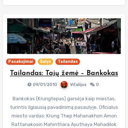
Pasakojimai
Šalys
Tailandas
Tailandas: Tajų žemė – Bankokas
09/01/2010
Vitalijus
0
Bankokas (Krungtepas) garsėja kaip miestas,
turintis ilgiausią pavadinimą pasaulyje. Oficialus
miesto vardas: Krung Thep Mahanakhon Amon
Rattanakosin Mahinthara Ayuthaya Mahadilok