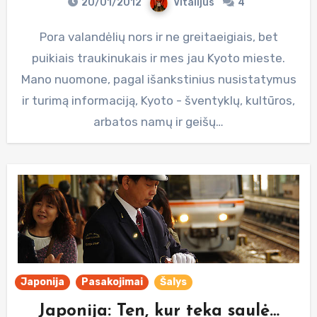
20/01/2012
Vitalijus
4
Pora valandėlių nors ir ne greitaeigiais, bet
puikiais traukinukais ir mes jau Kyoto mieste.
Mano nuomone, pagal išankstinius nusistatymus
ir turimą informaciją, Kyoto - šventyklų, kultūros,
arbatos namų ir geišų…
Japonija
Pasakojimai
Šalys
Japonija: Ten, kur teka saulė…