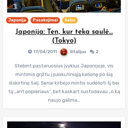
Japonija
Pasakojimai
Šalys
Japonija: Ten, kur teka saulė…
(Tokyo)
17/04/2011
Vitalijus
2
Stebint pastaruosius įvykius Japonijoje, vis
mintimis grįžtu į paskutiniąją kelionę po šią
išskirtinę šalį. Senai kirbėjo mintis sudėlioti šį bei
tą „ant popieriaus“, bet kaskart sustodavau „o ką
naujo galima…