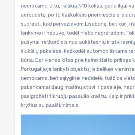
nemokamu tiltu, reiškia N10 kelias, gana ilgai 
aerouostą, po to kažkokiais priemiesčiais, siaur
suprasti, kad pervažiavom Lisaboną, bet kur ji iš
lankymo ir nebuvo, todėl nieko nepraradom. Toli
pušynai, retkarčiais nuo aukštesnių ir atviresni
šiukšlių pakelėse, kažkodėl automobilistams reik
būna. Dar vienas kitas prie kalno šlaito prilipęs
Portugalijoje lankyti objektų jis belikęs vienin
nemokama, bet sąlyginai nedidelė, tuščios vietos 
pakankamai daug mašinų stovi ir pakelėje, nepri
pasigrožėti tikruoju pasaulio kraštu. Kaip ir prik
kryžius su paaiškinimais.