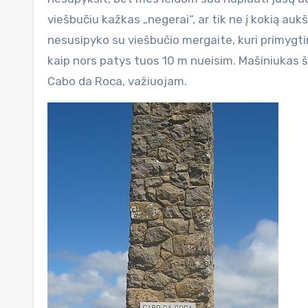
viešbučiu kažkas „negerai“, ar tik ne į kokią au
nesusipyko su viešbučio mergaite, kuri primygt
kaip nors patys tuos 10 m nueisim. Mašiniukas š
Cabo da Roca, važiuojam.