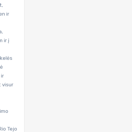
t,
en ir
a,
 ir į
akelės
bė
ir
 visur
vimo
Rio Tejo