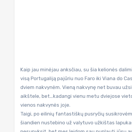
Kaip jau minėjau anksčiau, su šia kelionės dalimi išėjo truputį nesusipratimas. Buvau susiplanavęs pervažiuoti
visą Portugaliją pajūriu nuo Faro iki Viana do C
dviem nakvynėm. Vieną nakvynę net buvau užsi
aikštele, bet…kadangi vienu metu dviejose vieto
vienos nakvynės joje.
Taigi, po eilinių fantastiškų pusryčių susikrovėm
šiandien nustebino už valytuvo užkištas lapukas
nesupyksit, bet mes leidom sau nuplauti jūsų auto