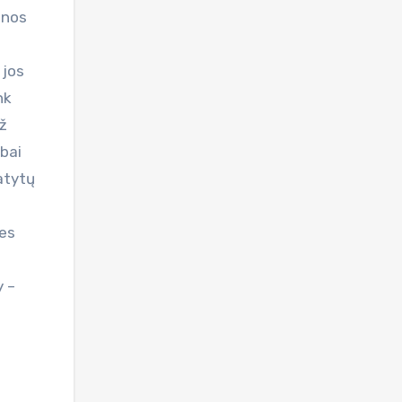
onos
 jos
nk
už
abai
matytų
nes
y –