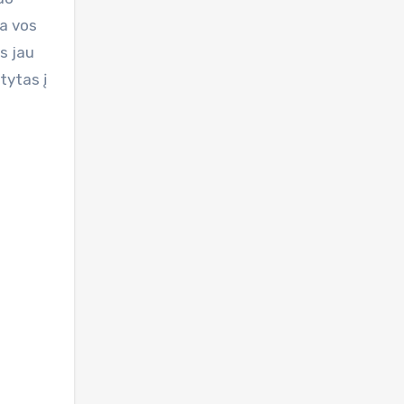
ga vos
s jau
tytas į