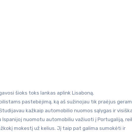
gavosi šioks toks lankas aplink Lisaboną.
bilistams pastebėjimą, ką aš sužinojau tik praėjus geram
. Studijavau kažkaip automobilio nuomos sąlygas ir visiška
u Ispanijoj nuomotu automobiliu važiuoti į Portugaliją, rei
kokį mokestį už kelius. Jį taip pat galima sumokėti ir