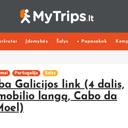
ršrutai
Įdomybės
Šalys
+ Papasakok
Kemp
imai
Portugalija
Šalys
a Galicijos link (4 dalis,
mobilio langą, Cabo da
Moel)