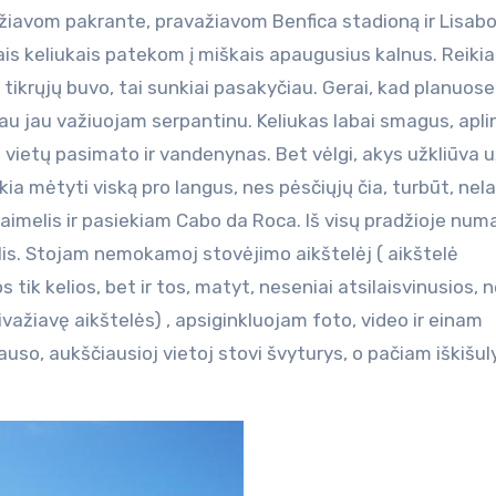
važiavom pakrante, pravažiavom Benfica stadioną ir Lisab
ais keliukais patekom į miškais apaugusius kalnus. Reikia
 tikrųjų buvo, tai sunkiai pasakyčiau. Gerai, kad planuose
au jau važiuojam serpantinu. Keliukas labai smagus, apli
ų vietų pasimato ir vandenynas. Bet vėlgi, akys užkliūva 
ia mėtyti viską pro langus, nes pėsčiųjų čia, turbūt, nel
 kaimelis ir pasiekiam Cabo da Roca. Iš visų pradžioje nu
telis. Stojam nemokamoj stovėjimo aikštelėj ( aikštelė
tik kelios, bet ir tos, matyt, neseniai atsilaisvinusios, 
važiavę aikštelės) , apsiginkluojam foto, video ir einam
lauso, aukščiausioj vietoj stovi švyturys, o pačiam iškišul