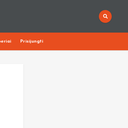
eriai
Prisijungti