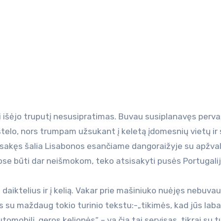
astelo, nors trumpam užsukant į keletą įdomesnių vietų ir
sakęs šalia Lisabonos esančiame dangoraižyje su apžva
se būti dar neišmokom, teko atsisakyti pusės Portugalij
 daiktelius ir į kelią. Vakar prie mašiniuko nuėjęs nebuvau
 su maždaug tokio turinio tekstu:-„tikimės, kad jūs laba
mobilį, geros kelionės“ – va čia tai servisas, tikrai su t