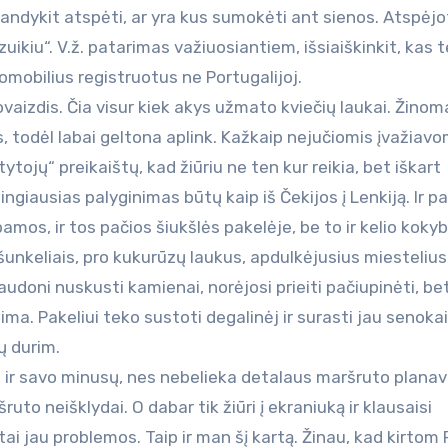
abandykit atspėti, ar yra kus sumokėti ant sienos. Atspėjo
uikiu“. V.ž. patarimas važiuosiantiem, išsiaiškinkit, kas t
tomobilius registruotus ne Portugalijoj.
tovaizdis. Čia visur kiek akys užmato kviečių laukai. Žinom
, todėl labai geltona aplink. Kažkaip nejučiomis įvažiavom
ytojų“ preikaištų, kad žiūriu ne ten kur reikia, bet iškart
dingiausias palyginimas būtų kaip iš Čekijos į Lenkiją. Ir p
amos, ir tos pačios šiukšlės pakelėje, be to ir kelio koky
šunkeliais, pro kukurūzų laukus, apdulkėjusius miestelius 
udoni nuskusti kamienai, norėjosi prieiti pačiupinėti, bet
alima. Pakeliui teko sustoti degalinėj ir surasti jau senokai
ų durim.
ri ir savo minusų, nes nebelieka detalaus maršruto plana
to neišklydai. O dabar tik žiūri į ekraniuką ir klausaisi
tai jau problemos. Taip ir man šį kartą. Žinau, kad kirtom 