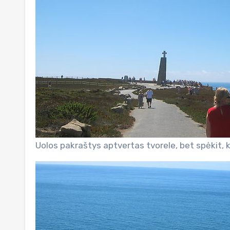
Uolos pakraštys aptvertas tvorele, bet spėkit, k