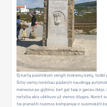
Šį kartą pasirinkom vengti mokamų kelių, todėl 
Šitoj vietoj norėčiau padaryti naudingą automo
mėnesiui po grįžimo, bet gal taip ir geriau išėjo
netyčia akis užkliuvo už vienos išlygos. Norint s
tai pranešti nuomos kompanijai ir susimokėti kaž