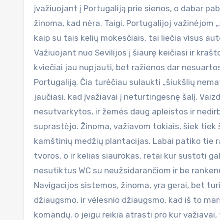
įvažiuojant į Portugaliją prie sienos, o dabar p
žinoma, kad nėra. Taigi, Portugalijoj važinėjom „z
kaip su tais kelių mokesčiais, tai liečia visus au
Važiuojant nuo Sevilijos į šiaurę keičiasi ir kraš
kviečiai jau nupjauti, bet ražienos dar nesuartos
Portugaliją. Čia turėčiau sulaukti „šiukšlių nemat
jaučiasi, kad įvažiavai į neturtingesnę šalį. Vaiz
nesutvarkytos, ir žemės daug apleistos ir nedirb
suprastėjo. Žinoma, važiavom tokiais, šiek tiek 
kamštinių medžių plantacijas. Labai patiko tie ra
tvoros, o ir kelias siaurokas, retai kur sustoti g
nesutiktus WC su neužsidarančiom ir be ranken
Navigacijos sistemos, žinoma, yra gerai, bet tu
džiaugsmo, ir vėlesnio džiaugsmo, kad iš to maršru
komandų, o jeigu reikia atrasti pro kur važiavai, 