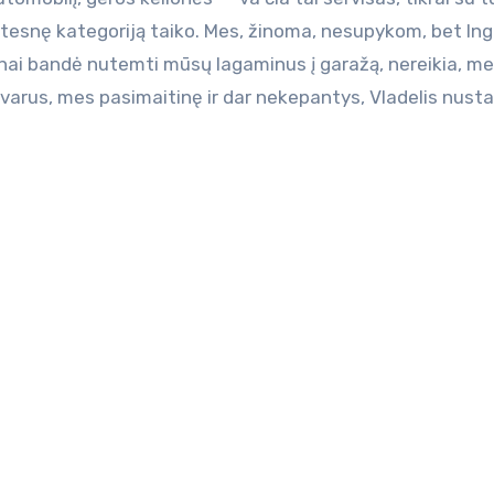
kštesnę kategoriją taiko. Mes, žinoma, nesupykom, bet In
inai bandė nutemti mūsų lagaminus į garažą, nereikia, me
varus, mes pasimaitinę ir dar nekepantys, Vladelis nusta