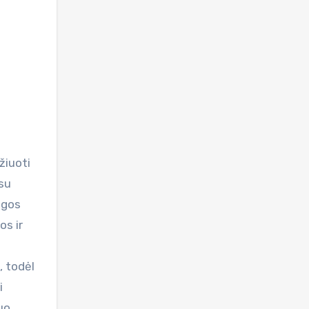
 su
lgos
os ir
, todėl
i
uo