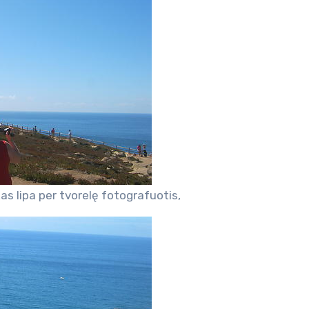
as lipa per tvorelę fotografuotis,