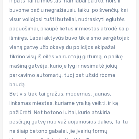
Ir pats Tartu miestas man labai patiko, nors ir
buvome pačiu negražiausiu laiku, po švenčių, kai
visur voliojosi tušti buteliai, nudraskyti eglutės
papuošimai, pliaupė lietus ir miestas atrodė kaip
išmiręs. Labai aktyvūs buvo tik eismo sergėtojai:
vieną gatvę užblokavę du policijos ekipažai
tikrino visų iš eilės vairuotojų girtumą, o palikę
mašiną gatvėje, kurioje lyg ir nesimatė jokių
parkavimo automatų, tuoj pat užsidirbome
baudą.
Bet vis tiek tai gražus, modernus, jaunas,
linksmas miestas, kuriame yra ką veikti, ir ką
pažiūrėti. Net betono luitai, kurie atskiria
pėsčiųjų gatvę nuo važiuojamosios dalies, Tartu
ne šiaip betono gabalai, jie įvairių formų: