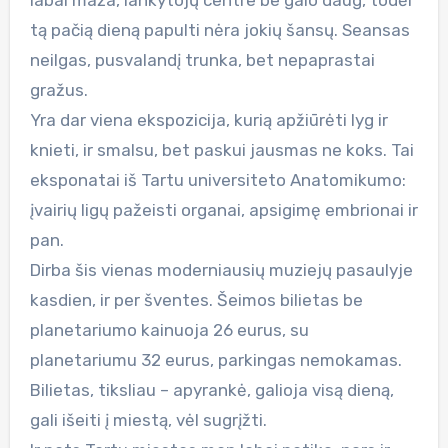
tą pačią dieną papulti nėra jokių šansų. Seansas
neilgas, pusvalandį trunka, bet nepaprastai
gražus.
Yra dar viena ekspozicija, kurią apžiūrėti lyg ir
knieti, ir smalsu, bet paskui jausmas ne koks. Tai
eksponatai iš Tartu universiteto Anatomikumo:
įvairių ligų pažeisti organai, apsigimę embrionai ir
pan.
Dirba šis vienas moderniausių muziejų pasaulyje
kasdien, ir per šventes. Šeimos bilietas be
planetariumo kainuoja 26 eurus, su
planetariumu 32 eurus, parkingas nemokamas.
Bilietas, tiksliau – apyrankė, galioja visą dieną,
gali išeiti į miestą, vėl sugrįžti.