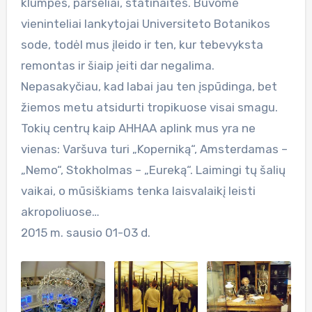
klumpės, paršeliai, statinaitės. Buvome
vieninteliai lankytojai Universiteto Botanikos
sode, todėl mus įleido ir ten, kur tebevyksta
remontas ir šiaip įeiti dar negalima.
Nepasakyčiau, kad labai jau ten įspūdinga, bet
žiemos metu atsidurti tropikuose visai smagu.
Tokių centrų kaip AHHAA aplink mus yra ne
vienas: Varšuva turi „Koperniką“, Amsterdamas –
„Nemo“, Stokholmas – „Eureką“. Laimingi tų šalių
vaikai, o mūsiškiams tenka laisvalaikį leisti
akropoliuose…
2015 m. sausio 01-03 d.