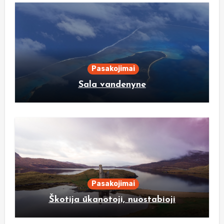
Pasakojimai
Sala vandenyne
Pasakojimai
Škotija ūkanotoji, nuostabioji