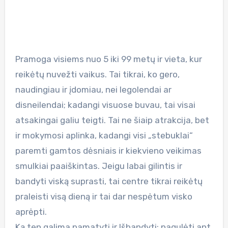
Pramoga visiems nuo 5 iki 99 metų ir vieta, kur
reikėtų nuvežti vaikus. Tai tikrai, ko gero,
naudingiau ir įdomiau, nei legolendai ar
disneilendai; kadangi visuose buvau, tai visai
atsakingai galiu teigti. Tai ne šiaip atrakcija, bet
ir mokymosi aplinka, kadangi visi „stebuklai“
paremti gamtos dėsniais ir kiekvieno veikimas
smulkiai paaiškintas. Jeigu labai gilintis ir
bandyti viską suprasti, tai centre tikrai reikėtų
praleisti visą dieną ir tai dar nespėtum visko
aprėpti.
Ką ten galima pamatyti ir Išbandyti: pagulėti ant