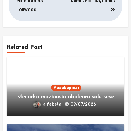
Miunchenas –
palme. Florida, I dalis
įrašų
Tollwood
Related Post
Pasakojimai
Menorka maziausia abalearu salu sese
alfabeta
09/07/2026