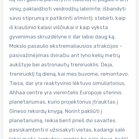
vinių; paklaidžioti veidrodžių labirinte; išbandyti
savo stiprumą ir patikrinti atmintį; stebėti, kaip
iš kiaušinio kalasi viščiukai ir kaip vyksta
gyvenimas skruzdėlyne ir dar labai daug ką.
Mokslo pasaulio ekstremaliausios atrakcijos –
pasivažinėjimas dviračiu ant lyno kelių metrų
aukštyje bei astronautų treniruoklis. Deja,
treniruoklį tą dieną, kai mes buvome, remontavo.
Tiesa, dar yra reaktyvinio lėktuvo simuliatorius.
Ahhaa centre yra vienintelis Europoje sferinis
planetariumas, kurio projektorius įtrauktas į
Gineso rekordų knygą. Norint pakliūti į
planetariumą, reikia bent prieš dvi savaites
pasiskambinti ir užsisakyti vietas, kadangi salė
labai maža, lankytojų centre be galo daug, todėl