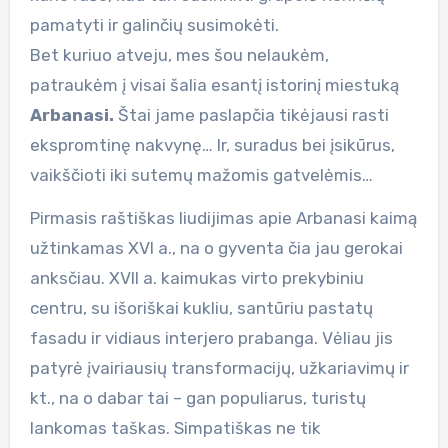
pamatyti ir galinčių susimokėti.
Bet kuriuo atveju, mes šou nelaukėm,
patraukėm į visai šalia esantį istorinį miestuką
Arbanasi.
Štai jame paslapčia tikėjausi rasti
ekspromtinę nakvynę… Ir, suradus bei įsikūrus,
vaikščioti iki sutemų mažomis gatvelėmis…
Pirmasis raštiškas liudijimas apie Arbanasi kaimą
užtinkamas XVI a., na o gyventa čia jau gerokai
anksčiau. ХVІІ a. kaimukas virto prekybiniu
centru, su išoriškai kukliu, santūriu pastatų
fasadu ir vidiaus interjero prabanga. Vėliau jis
patyrė įvairiausių transformacijų, užkariavimų ir
kt., na o dabar tai – gan populiarus, turistų
lankomas taškas. Simpatiškas ne tik