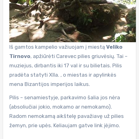
Iš gamtos kampelio važiuojam į miestą
Veliko
Tirnovo
, apžiūrėti Carevec pilies griuvėsių. Tai –
muziejus, dirbantis iki 17 val ir su bilietais. Pilis
pradėta statyti ХІІa. , o miestas ir apylinkės
mena Bizantijos imperijos laikus.
Pilis – senamiestyje, parkavimo šalia jos nėra
(absoliučiai jokio, mokamo ar nemokamo).
Radom nemokamą aikštelę pavažiavę už pilies
žemyn, prie upės. Keliaujam gatve link įėjimo.