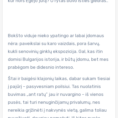
kur nors Egėjo jūrą? O rytas buvo išties giedras..
Bokšto viduje nieko ypatingo ar labai įdomaus
nėra: paveikslai su karo vaizdais, pora šarvų,
kukli senovinių ginklų ekspozicija. Gal, kas itin
domisi Bulgarijos istorija, ir būtų įdomu, bet mes
prabėgom be didesnio intereso.
Štai ir baigėsi klajonių laikas, dabar sukam tiesiai
į pajūrį – pasyvesniam poilsiui. Tas nuolatinis
buvimas „ant ratų” jau ir nuvargino – iš vienos
pusės, tai turi nenuginčijamų privalumų, nes
nereikia grįžinėti į nakvynės vietą, galima toliau
nuvažiuoti, daugiau pamatyti. Iš kitos pusės,