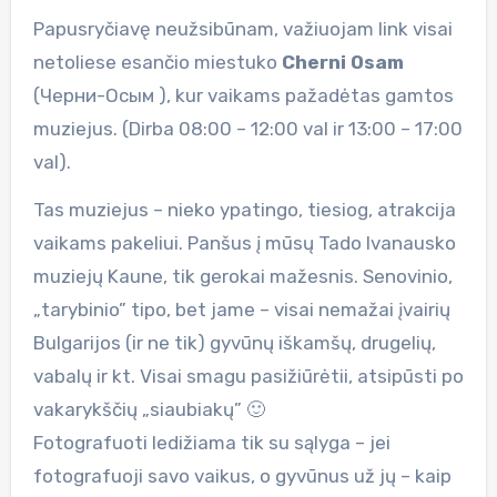
Papusryčiavę neužsibūnam, važiuojam link visai
netoliese esančio miestuko
Cherni Osam
(Черни-Осым ), kur vaikams pažadėtas gamtos
muziejus. (Dirba 08:00 – 12:00 val ir 13:00 – 17:00
val).
Tas muziejus – nieko ypatingo, tiesiog, atrakcija
vaikams pakeliui. Panšus į mūsų Tado Ivanausko
muziejų Kaune, tik gerokai mažesnis. Senovinio,
„tarybinio” tipo, bet jame – visai nemažai įvairių
Bulgarijos (ir ne tik) gyvūnų iškamšų, drugelių,
vabalų ir kt. Visai smagu pasižiūrėtii, atsipūsti po
vakarykščių „siaubiakų” 🙂
Fotografuoti ledižiama tik su sąlyga – jei
fotografuoji savo vaikus, o gyvūnus už jų – kaip