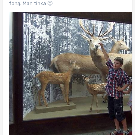
foną..Man tinka 🙂