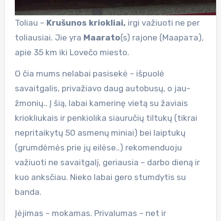
Toliau –
Krušunos kriokliai,
irgi važiuoti ne per
toliausiai. Jie yra
Maarato
(s) rajone (Маарата),
apie 35 km iki Lovečo miesto.
O čia mums nelabai pasisekė – išpuolė
savaitgalis, privažiavo daug autobusų, o jau-
žmonių.. Į šią, labai kamerinę vietą su žaviais
kriokliukais ir penkiolika siauručių tiltukų (tikrai
nepritaikytų 50 asmenų miniai) bei laiptukų
(grumdėmės prie jų eilėse..) rekomenduoju
važiuoti ne savaitgalį, geriausia – darbo dieną ir
kuo anksčiau. Nieko labai gero stumdytis su
banda.
Įėjimas – mokamas. Privalumas – net ir