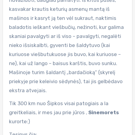
kasvakar krautis keturių asmenų mantą iš
mašinos ir kasryt ją ten vėl sukraut, naktimis
baladotis ieškant viešbučių, nežinoti, kur galima
skaniai pavalgyti ar iš viso – pavalgyti, negalėti
nieko išsiskalbti, gyventi be šaldytuvo (kai
kuriuose viešbutukuose jis buvo, kai kuriuose –
ne), kai už lango – baisus karštis, buvo sunku.
Mašinoje turim šaldantį „bardačioką” (skyrelį
priekyje prie keleivio sėdynės), tai jis gelbėdavo
ekstra atvejais.
Tik 300 km nuo Šipkos visai patogiais a la
greitkeliais, ir mes jau prie jūros ,
Sinemorets
kurorte:)
Tęsinys čia: