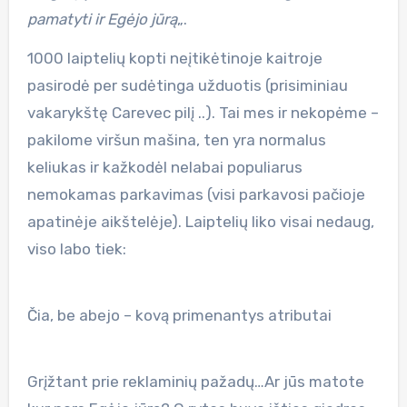
pamatyti ir Egėjo jūrą
„.
1000 laiptelių kopti neįtikėtinoje kaitroje
pasirodė per sudėtinga užduotis (prisiminiau
vakarykštę Carevec pilį ..). Tai mes ir nekopėme –
pakilome viršun mašina, ten yra normalus
keliukas ir kažkodėl nelabai populiarus
nemokamas parkavimas (visi parkavosi pačioje
apatinėje aikštelėje). Laiptelių liko visai nedaug,
viso labo tiek:
Čia, be abejo – kovą primenantys atributai
Grįžtant prie reklaminių pažadų…Ar jūs matote