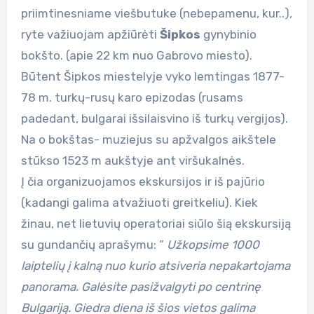
priimtinesniame viešbutuke (nebepamenu, kur..),
ryte važiuojam apžiūrėti
Šipkos
gynybinio
bokšto. (apie 22 km nuo Gabrovo miesto).
Būtent Šipkos miestelyje vyko lemtingas 1877-
78 m. turkų-rusų karo epizodas (rusams
padedant, bulgarai išsilaisvino iš turkų vergijos).
Na o bokštas- muziejus su apžvalgos aikštele
stūkso 1523 m aukštyje ant viršukalnės.
Į čia organizuojamos ekskursijos ir iš pajūrio
(kadangi galima atvažiuoti greitkeliu). Kiek
žinau, net lietuvių operatoriai siūlo šią ekskursiją
su gundančių aprašymu: ”
Užkopsime 1000
laiptelių į kalną nuo kurio atsiveria nepakartojama
panorama. Galėsite pasižvalgyti po centrinę
Bulgariją. Giedra diena iš šios vietos galima