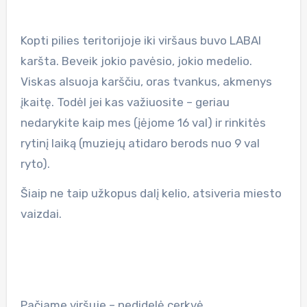
Kopti pilies teritorijoje iki viršaus buvo LABAI
karšta. Beveik jokio pavėsio, jokio medelio.
Viskas alsuoja karščiu, oras tvankus, akmenys
įkaitę. Todėl jei kas važiuosite – geriau
nedarykite kaip mes (įėjome 16 val) ir rinkitės
rytinį laiką (muziejų atidaro berods nuo 9 val
ryto).
Šiaip ne taip užkopus dalį kelio, atsiveria miesto
vaizdai.
Pačiame viršuje – nedidelė cerkvė.