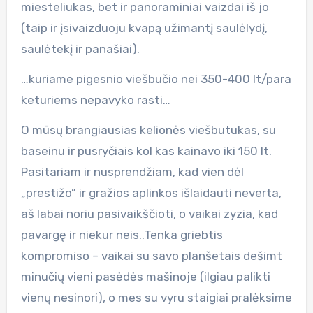
miesteliukas, bet ir panoraminiai vaizdai iš jo
(taip ir įsivaizduoju kvapą užimantį saulėlydį,
saulėtekį ir panašiai).
…kuriame pigesnio viešbučio nei 350-400 lt/para
keturiems nepavyko rasti…
O mūsų brangiausias kelionės viešbutukas, su
baseinu ir pusryčiais kol kas kainavo iki 150 lt.
Pasitariam ir nusprendžiam, kad vien dėl
„prestižo” ir gražios aplinkos išlaidauti neverta,
aš labai noriu pasivaikščioti, o vaikai zyzia, kad
pavargę ir niekur neis..Tenka griebtis
kompromiso – vaikai su savo planšetais dešimt
minučių vieni pasėdės mašinoje (ilgiau palikti
vienų nesinori), o mes su vyru staigiai pralėksime