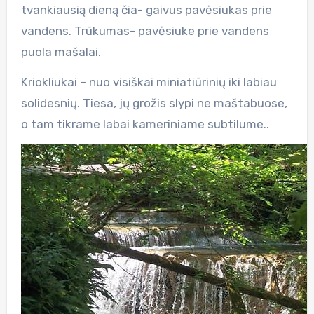
tvankiausią dieną čia- gaivus pavėsiukas prie
vandens. Trūkumas- pavėsiuke prie vandens
puola mašalai.
Kriokliukai – nuo visiškai miniatiūrinių iki labiau
solidesnių. Tiesa, jų grožis slypi ne maštabuose,
o tam tikrame labai kameriniame subtilume..