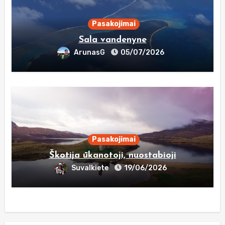
Pasakojimai
Sala vandenyne
ArunasG
05/07/2026
Pasakojimai
Škotija ūkanotoji, nuostabioji
Suvalkiete
19/06/2026