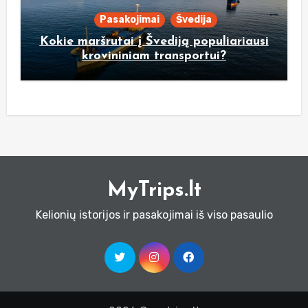
Pasakojimai
Švedija
Kokie maršrutai į Švediją populiariausi
krovininiam transportui?
MyTrips.lt
Kelionių istorijos ir pasakojimai iš viso pasaulio