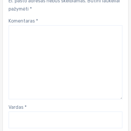
El. pašto adresas nebus skelbiamas.
Būtini laukeliai
pažymėti
*
Komentaras
*
Vardas
*