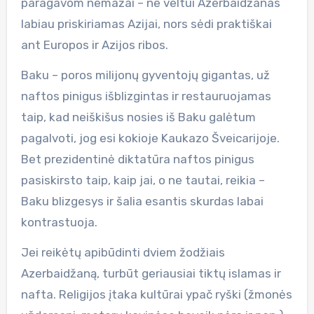
paragavom nemažai – ne veltui Azerbaidžanas
labiau priskiriamas Azijai, nors sėdi praktiškai
ant Europos ir Azijos ribos.
Baku – poros milijonų gyventojų gigantas, už
naftos pinigus išblizgintas ir restauruojamas
taip, kad neiškišus nosies iš Baku galėtum
pagalvoti, jog esi kokioje Kaukazo Šveicarijoje.
Bet prezidentinė diktatūra naftos pinigus
pasiskirsto taip, kaip jai, o ne tautai, reikia –
Baku blizgesys ir šalia esantis skurdas labai
kontrastuoja.
Jei reikėtų apibūdinti dviem žodžiais
Azerbaidžaną, turbūt geriausiai tiktų islamas ir
nafta. Religijos įtaka kultūrai ypač ryški (žmonės