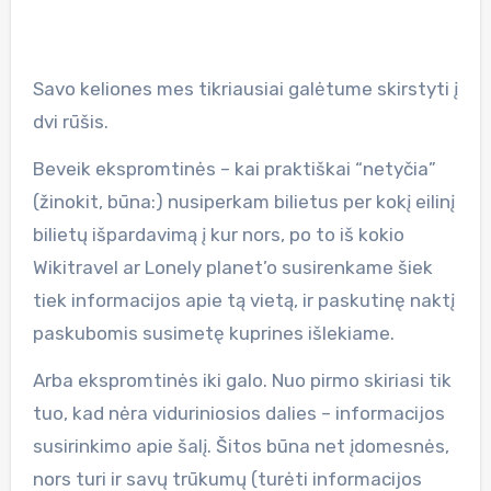
Savo keliones mes tikriausiai galėtume skirstyti į
dvi rūšis.
Beveik ekspromtinės – kai praktiškai “netyčia”
(žinokit, būna:) nusiperkam bilietus per kokį eilinį
bilietų išpardavimą į kur nors, po to iš kokio
Wikitravel ar Lonely planet’o susirenkame šiek
tiek informacijos apie tą vietą, ir paskutinę naktį
paskubomis susimetę kuprines išlekiame.
Arba ekspromtinės iki galo. Nuo pirmo skiriasi tik
tuo, kad nėra viduriniosios dalies – informacijos
susirinkimo apie šalį. Šitos būna net įdomesnės,
nors turi ir savų trūkumų (turėti informacijos