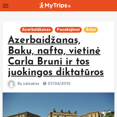
Skip
to
content
Azerbaidžanas
Pasakojimai
Šalys
Azerbaidžanas,
Baku, nafta, vietinė
Carla Bruni ir tos
juokingos diktatūros
By
zalzakas
07/06/2010