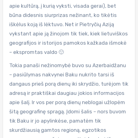
apie kultūrą, į kurią vyksti, visada gerai), bet
būna didesnis siurprizas nežinant, ko tikėtis
iškėlus koją iš lėktuvo. Net ir Pietryčių Aziją
vykstant apie ją žinojom tik tiek, kiek lietuviškos
geografijos ir istorijos pamokos kažkada išmokė
– ekspromtas valdo 🙂
Tokia panaši nežinomybė buvo su Azerbaidžanu
– pasiūlymas nakvynei Baku nukrito tarsi iš
dangaus prieš porą dienų iki skrydžio, turėjom tik
adresą ir praktiškai daugiau jokios informacijos
apie šalį. Ir vos per porą dienų neblogai užlopėm
šitą geografinę spragą. Įdomi šalis – nors buvom
tik Baku ir jo apylinkėse, pamatėm tik
skurdžiausią gamtos regioną, egzotikos