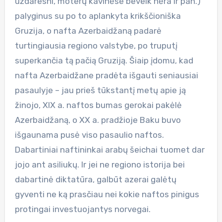
uždaresni, moterų kavinėse beveik nėra ir pan.)
palyginus su po to aplankyta krikščioniška
Gruzija, o nafta Azerbaidžaną padarė
turtingiausia regiono valstybe, po truputį
superkančia tą pačią Gruziją. Šiaip įdomu, kad
nafta Azerbaidžane pradėta išgauti seniausiai
pasaulyje – jau prieš tūkstantį metų apie ją
žinojo, XIX a. naftos bumas gerokai pakėlė
Azerbaidžaną, o XX a. pradžioje Baku buvo
išgaunama pusė viso pasaulio naftos.
Dabartiniai naftininkai arabų šeichai tuomet dar
jojo ant asiliukų. Ir jei ne regiono istorija bei
dabartinė diktatūra, galbūt azerai galėtų
gyventi ne ką prasčiau nei kokie naftos pinigus
protingai investuojantys norvegai.