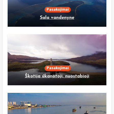
Pasakojimai
Sala vandenyne
Pasakojimai
Škotija ūkanotoji, nuostabioji