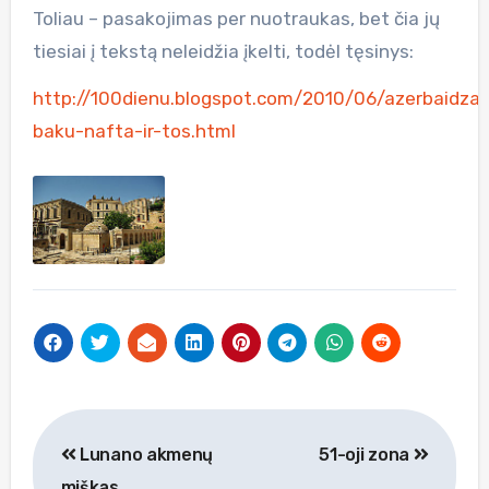
Toliau – pasakojimas per nuotraukas, bet čia jų
tiesiai į tekstą neleidžia įkelti, todėl tęsinys:
http://100dienu.blogspot.com/2010/06/azerbaidza
baku-nafta-ir-tos.html
Navigacija
Lunano akmenų
51-oji zona
tarp
miškas