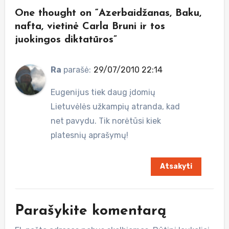
One thought on “Azerbaidžanas, Baku,
nafta, vietinė Carla Bruni ir tos
juokingos diktatūros”
Ra
parašė:
29/07/2010 22:14
Eugenijus tiek daug įdomių
Lietuvėlės užkampių atranda, kad
net pavydu. Tik norėtūsi kiek
platesnių aprašymų!
Atsakyti
Parašykite komentarą