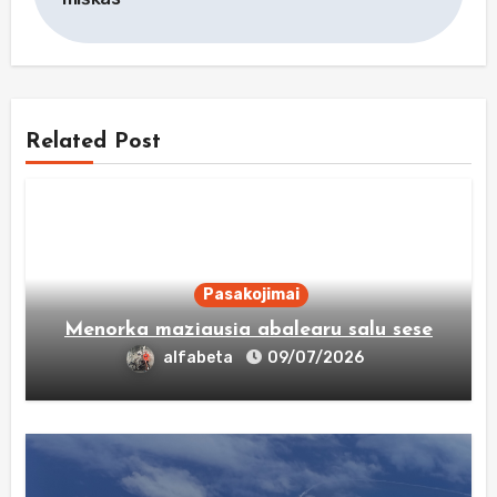
įrašų
Related Post
Pasakojimai
Menorka maziausia abalearu salu sese
alfabeta
09/07/2026