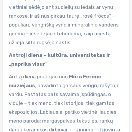
vietiniai sėdėjo ant suolelių su ledais ar vynu
rankose. Ir aš nusipirkau taurę „rosé fröccs“ –
populiarų vengrišką vyno ir mineralinio vandens
gėrimą – ir sėdėjau stebėdama, kaip miestą
užlieja šilta rugsėjo naktis.
Antroji diena – kultūra, universitetas ir
„paprika visur“
Antrą dieną pradėjau nuo
Móra Ferenc
muziejaus
, pavadinto garsaus vengrų rašytojo
vardu. Pastatas pats savaime įspūdingas, o
viduje – tiek meno, tiek istorijos, tiek gamtos
ekspozicijos. Labiausiai patiko vietinė liaudies
meno paroda: margaspalvės tekstilės, rankų
darbo keramikos dirbiniai ir – žinoma – džiovinta