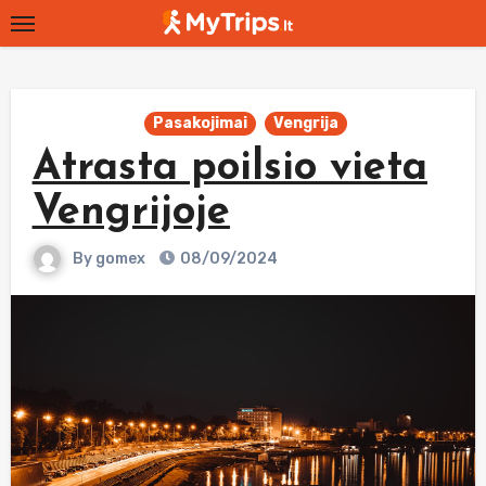
Skip
to
content
Pasakojimai
Vengrija
Atrasta poilsio vieta
Vengrijoje
By
gomex
08/09/2024