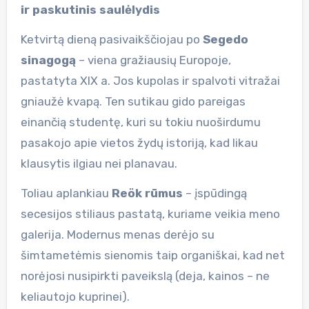
ir paskutinis saulėlydis
Ketvirtą dieną pasivaikščiojau po
Segedo
sinagogą
– viena gražiausių Europoje,
pastatyta XIX a. Jos kupolas ir spalvoti vitražai
gniaužė kvapą. Ten sutikau gido pareigas
einančią studentę, kuri su tokiu nuoširdumu
pasakojo apie vietos žydų istoriją, kad likau
klausytis ilgiau nei planavau.
Toliau aplankiau
Reök rūmus
– įspūdingą
secesijos stiliaus pastatą, kuriame veikia meno
galerija. Modernus menas derėjo su
šimtametėmis sienomis taip organiškai, kad net
norėjosi nusipirkti paveikslą (deja, kainos – ne
keliautojo kuprinei).