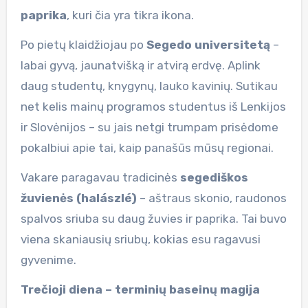
paprika
, kuri čia yra tikra ikona.
Po pietų klaidžiojau po
Segedo universitetą
–
labai gyvą, jaunatvišką ir atvirą erdvę. Aplink
daug studentų, knygynų, lauko kavinių. Sutikau
net kelis mainų programos studentus iš Lenkijos
ir Slovėnijos – su jais netgi trumpam prisėdome
pokalbiui apie tai, kaip panašūs mūsų regionai.
Vakare paragavau tradicinės
segediškos
žuvienės (halászlé)
– aštraus skonio, raudonos
spalvos sriuba su daug žuvies ir paprika. Tai buvo
viena skaniausių sriubų, kokias esu ragavusi
gyvenime.
Trečioji diena – terminių baseinų magija