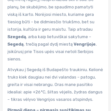
planų, be skubėjimo, be spaudimo pamatyti
viską iš karto. Norėjosi miesto, kuriame gera
tiesiog būti – be didmiesčio triukšmo, bet su
istorija, kultūra ir geru maistu. Taip atradau
Szegedą
, arba kaip lietuviškai sakytume –
Segedą
, trečią pagal dydį miestą
Vengrijoje
,
įsikūrusį prie Tisos upės visai netoli Serbijos
sienos.
Atvykau į Segedą iš Budapešto traukiniu. Kelionė
truko kiek daugiau nei dvi valandas – patogu,
greita ir visai nebrangu. Oras mane pasitiko
idealiai: apie +26 °C, šiltas vėjelis, žydras dangus
– tikras vėlyvo Vengrijos vasaros atspindys.
Pirmoji diena – pirmasis susitikimas su