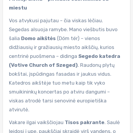
miestu
Vos atvykusi pajutau – čia viskas lėčiau.
Segedas alsuoja ramybe. Mano viešbutis buvo
šalia
Domo aikštės
(Dóm tér) – vienos
didžiausių ir gražiausių miesto aikščių, kurios
centrinė puošmena – didinga
Segedo katedra
(Votive Church of Szeged)
. Raudonų plytų
bokštai, įspūdingas fasadas ir jaukus vidus.
Katedros aikštėje tuo metu kaip tik vyko
smuikininkų koncertas po atviru dangumi –
viskas atrodė tarsi senovinė europietiška
atvirutė.
Vakare ilgai vaikščiojau
Tisos pakrante
. Saulė
leidosi į upę, paukščiai skraidė virš vandens, o