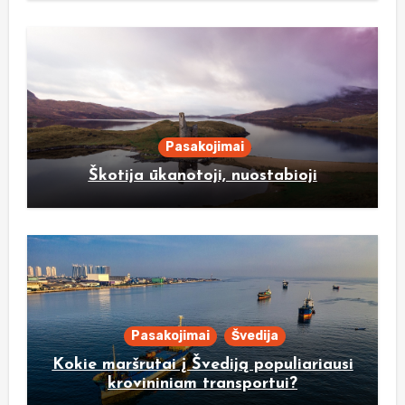
Pasakojimai
Škotija ūkanotoji, nuostabioji
Pasakojimai
Švedija
Kokie maršrutai į Švediją populiariausi
krovininiam transportui?