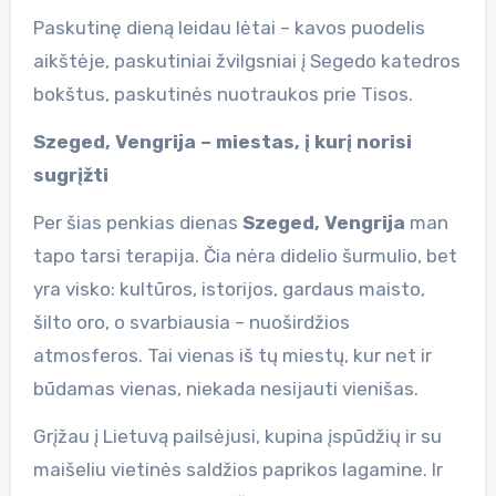
Paskutinę dieną leidau lėtai – kavos puodelis
aikštėje, paskutiniai žvilgsniai į Segedo katedros
bokštus, paskutinės nuotraukos prie Tisos.
Szeged, Vengrija – miestas, į kurį norisi
sugrįžti
Per šias penkias dienas
Szeged, Vengrija
man
tapo tarsi terapija. Čia nėra didelio šurmulio, bet
yra visko: kultūros, istorijos, gardaus maisto,
šilto oro, o svarbiausia – nuoširdžios
atmosferos. Tai vienas iš tų miestų, kur net ir
būdamas vienas, niekada nesijauti vienišas.
Grįžau į Lietuvą pailsėjusi, kupina įspūdžių ir su
maišeliu vietinės saldžios paprikos lagamine. Ir