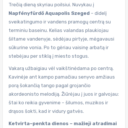
Trečią dieną skyriau poilsiui. Nuvykau į
Napfényfürdő Aquapolis Szeged
– didelį
sveikatingumo ir vandens pramogų centrą su
terminiu baseinu. Kelias valandas plaukiojau
šiltame vandenyje, sėdėjau pirtyje, mėgavausi
sūkurine vonia. Po to gėriau vaisinę arbatą ir
stebėjau per stiklą į miesto stogus.
Vakarą užbaigiau vėl vaikštinėdama po centrą.
Kavinėje ant kampo pamačiau senyvo amžiaus
porą šokančią tango pagal grojančio
akordeonisto melodiją. Žiūrėjau į juos ir galvojau:
štai ko reikia gyvenime – šilumos, muzikos ir
drąsos šokti, kad ir vidury gatvės.
Ketvirta–penkta dienos – mažieji atradimai