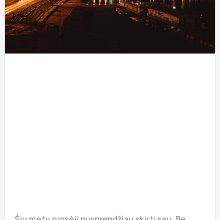
Šių metų rugsėjį nusprendžiau skirti sau. Be