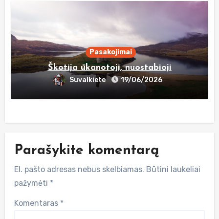
Pasakojimai
Škotija ūkanotoji, nuostabioji
Suvalkiete
19/06/2026
Parašykite komentarą
El. pašto adresas nebus skelbiamas.
Būtini laukeliai
pažymėti
*
Komentaras
*