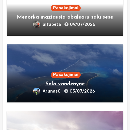
Pasakojimai
Menorka maziausia abalearu salu sese
alfabeta
09/07/2026
Pasakojimai
Sala vandenyne
ArunasG
05/07/2026