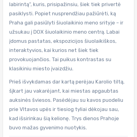
labirintą“, kuris, prisipažinsiu, šiek tiek privertė
pasiklysti. Popiet nusprendžiau pažiūrėti, ką
Praha gali pasiūlyti šiuolaikinio meno srityje – ir
užsukau į DOX šiuolaikinio meno centrą. Labai
įdomus pastatas, ekspozicijos šiuolaikiškos,
interaktyvios, kai kurios net šiek tiek
provokuojančios. Tai puikus kontrastas su
klasikiniu miesto įvaizdžiu.
Prieš išvykdamas dar kartą perėjau Karolio tiltą,
šįkart jau vakarėjant, kai miestas apgaubtas
auksinės šviesos. Pasėdėjau su kavos puodeliu
prie Vltavos upės ir tiesiog tyliai dėkojau sau,
kad išsirinkau šią kelionę. Trys dienos Prahoje
buvo mažas gyvenimo nuotykis.