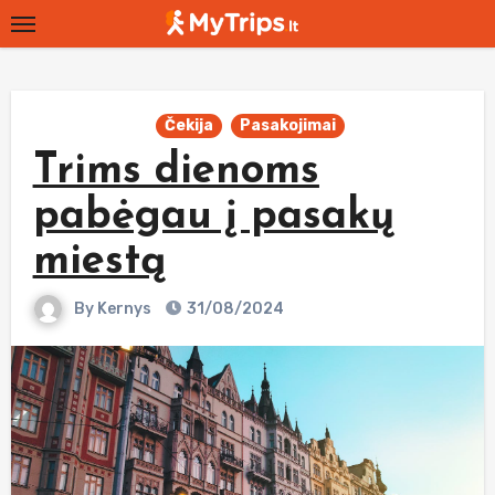
Skip
to
content
Čekija
Pasakojimai
Trims dienoms
pabėgau į pasakų
miestą
By
Kernys
31/08/2024