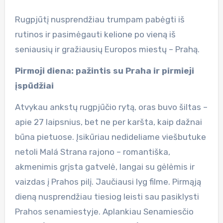
Rugpjūtį nusprendžiau trumpam pabėgti iš
rutinos ir pasimėgauti kelione po vieną iš
seniausių ir gražiausių Europos miestų – Prahą.
Pirmoji diena: pažintis su Praha ir pirmieji
įspūdžiai
Atvykau ankstų rugpjūčio rytą, oras buvo šiltas –
apie 27 laipsnius, bet ne per karšta, kaip dažnai
būna pietuose. Įsikūriau nedideliame viešbutuke
netoli Malá Strana rajono – romantiška,
akmenimis grįsta gatvelė, langai su gėlėmis ir
vaizdas į Prahos pilį. Jaučiausi lyg filme. Pirmąją
dieną nusprendžiau tiesiog leisti sau pasiklysti
Prahos senamiestyje. Aplankiau Senamiesčio