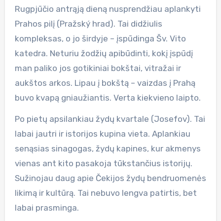
Rugpjūčio antrąją dieną nusprendžiau aplankyti
Prahos pilį (Pražský hrad). Tai didžiulis
kompleksas, o jo širdyje – įspūdinga Šv. Vito
katedra. Neturiu žodžių apibūdinti, kokį įspūdį
man paliko jos gotikiniai bokštai, vitražai ir
aukštos arkos. Lipau į bokštą – vaizdas į Prahą
buvo kvapą gniaužiantis. Verta kiekvieno laipto.
Po pietų apsilankiau žydų kvartale (Josefov). Tai
labai jautri ir istorijos kupina vieta. Aplankiau
senąsias sinagogas, žydų kapines, kur akmenys
vienas ant kito pasakoja tūkstančius istorijų.
Sužinojau daug apie Čekijos žydų bendruomenės
likimą ir kultūrą. Tai nebuvo lengva patirtis, bet
labai prasminga.