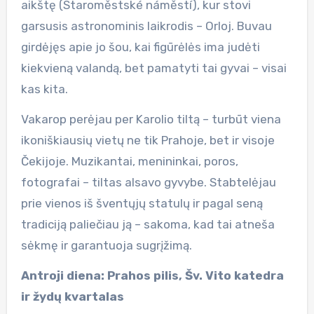
aikštę (Staroměstské náměstí), kur stovi
garsusis astronominis laikrodis – Orloj. Buvau
girdėjęs apie jo šou, kai figūrėlės ima judėti
kiekvieną valandą, bet pamatyti tai gyvai – visai
kas kita.
Vakarop perėjau per Karolio tiltą – turbūt viena
ikoniškiausių vietų ne tik Prahoje, bet ir visoje
Čekijoje. Muzikantai, menininkai, poros,
fotografai – tiltas alsavo gyvybe. Stabtelėjau
prie vienos iš šventųjų statulų ir pagal seną
tradiciją paliečiau ją – sakoma, kad tai atneša
sėkmę ir garantuoja sugrįžimą.
Antroji diena: Prahos pilis, Šv. Vito katedra
ir žydų kvartalas