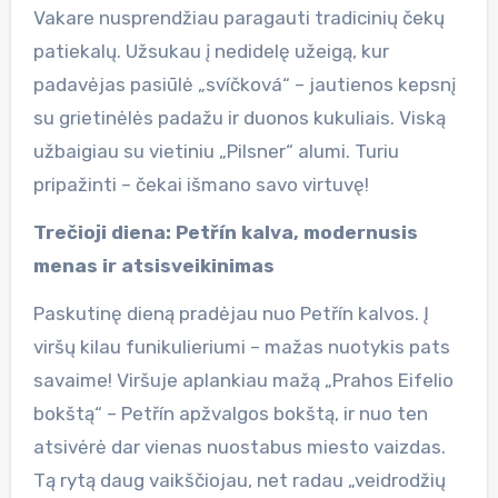
Vakare nusprendžiau paragauti tradicinių čekų
patiekalų. Užsukau į nedidelę užeigą, kur
padavėjas pasiūlė „svíčková“ – jautienos kepsnį
su grietinėlės padažu ir duonos kukuliais. Viską
užbaigiau su vietiniu „Pilsner“ alumi. Turiu
pripažinti – čekai išmano savo virtuvę!
Trečioji diena: Petřín kalva, modernusis
menas ir atsisveikinimas
Paskutinę dieną pradėjau nuo Petřín kalvos. Į
viršų kilau funikulieriumi – mažas nuotykis pats
savaime! Viršuje aplankiau mažą „Prahos Eifelio
bokštą“ – Petřín apžvalgos bokštą, ir nuo ten
atsivėrė dar vienas nuostabus miesto vaizdas.
Tą rytą daug vaikščiojau, net radau „veidrodžių