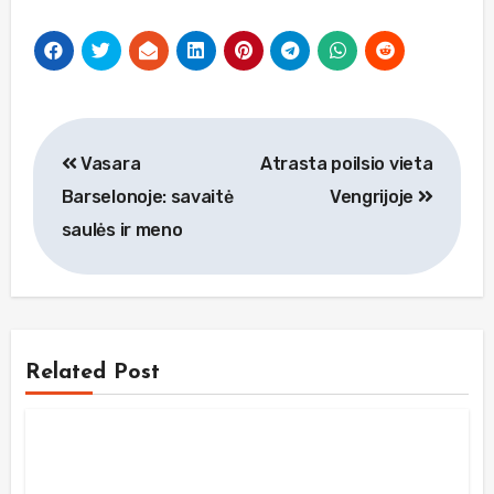
Navigacija
Vasara
Atrasta poilsio vieta
tarp
Barselonoje: savaitė
Vengrijoje
įrašų
saulės ir meno
Related Post