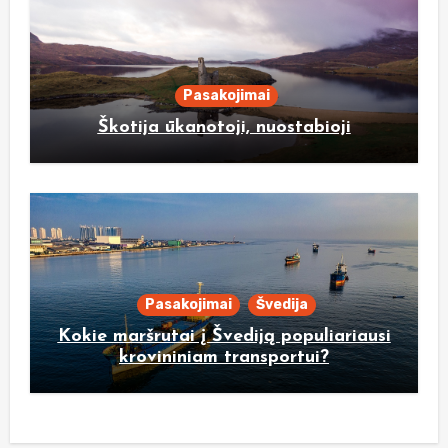
Pasakojimai
Škotija ūkanotoji, nuostabioji
Pasakojimai
Švedija
Kokie maršrutai į Švediją populiariausi
krovininiam transportui?