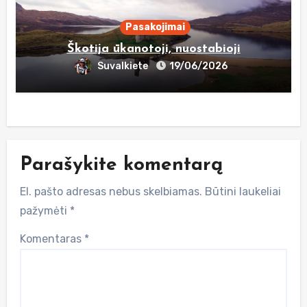
Pasakojimai
Škotija ūkanotoji, nuostabioji
Suvalkiete
19/06/2026
Parašykite komentarą
El. pašto adresas nebus skelbiamas.
Būtini laukeliai
pažymėti
*
Komentaras
*