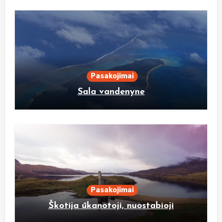
Pasakojimai
Sala vandenyne
Pasakojimai
Škotija ūkanotoji, nuostabioji