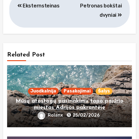
Eksternsteinas
Petronas bokštai
tarp
dvyniai
įrašų
Related Post
Juodkalnija
Pasakojimai
Šalys
Mūsų atostogų pasirinkimu tapo pajūrio
miestas Adrijos pakrantėje
Rolanx
25/02/2026