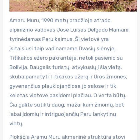
Amaru Muru, 1990 metų pradžioje atrado
alpinizmo vadovas Jose Luisas Delgado Mamani,
tyrinėdamas Peru kaimus. Ši vietovė yra
įsitaisiusi taip vadinamame Dvasių slėnyje,
Titikakos ežero pakrantėje, netoli pasienio su
Bolivija. Daugelis turistų, atvykusių į šią vietą,
skuba pamatyti Titikakos ežerą ir Uros žmones,
gyvenančius plaukiojančiose jo salose ir tik
keletas vietove pasidomi plačiau. O verta būtų.
Čia galite sutikti daug, mažai kam žinomų, bet
labai įdomių ir intriguojančių Peru lankytinų
vietų.
Plokščia Aramu Muru akmeninė struktūra stovi