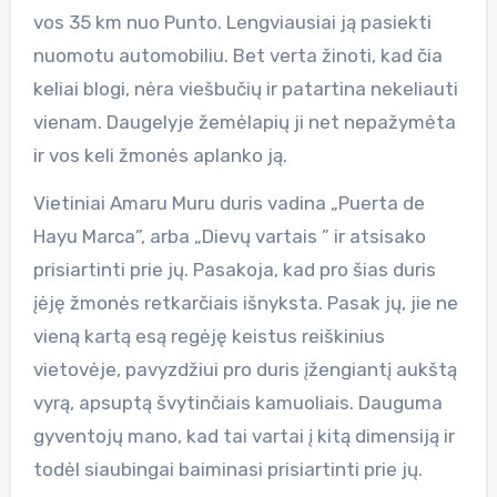
vos 35 km nuo Punto. Lengviausiai ją pasiekti
nuomotu automobiliu. Bet verta žinoti, kad čia
keliai blogi, nėra viešbučių ir patartina nekeliauti
vienam. Daugelyje žemėlapių ji net nepažymėta
ir vos keli žmonės aplanko ją.
Vietiniai Amaru Muru duris vadina „Puerta de
Hayu Marca”, arba „Dievų vartais ” ir atsisako
prisiartinti prie jų. Pasakoja, kad pro šias duris
įėję žmonės retkarčiais išnyksta. Pasak jų, jie ne
vieną kartą esą regėję keistus reiškinius
vietovėje, pavyzdžiui pro duris įžengiantį aukštą
vyrą, apsuptą švytinčiais kamuoliais. Dauguma
gyventojų mano, kad tai vartai į kitą dimensiją ir
todėl siaubingai baiminasi prisiartinti prie jų.