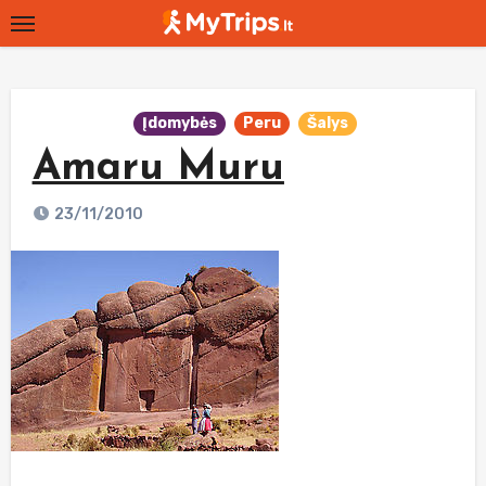
Skip
to
content
Įdomybės
Peru
Šalys
Amaru Muru
23/11/2010