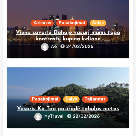
Kataras
Pasakojimai
Šalys
Viena savaitė Dohoje vasarį mums tapo
kontrastų kupina kelione
A6
24/02/2026
Pasakojimai
Šalys
Tailandas
Vasaris Ko Tao pasirodė tobulas metas
MyTravel
22/02/2026