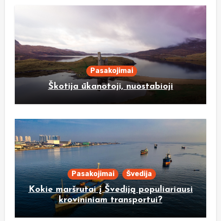
Pasakojimai
Škotija ūkanotoji, nuostabioji
Pasakojimai
Švedija
Kokie maršrutai į Švediją populiariausi
krovininiam transportui?