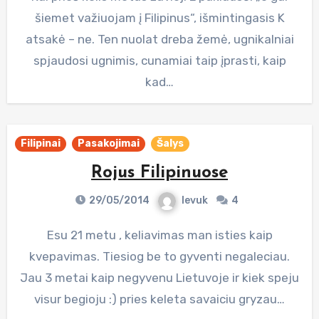
šiemet važiuojam į Filipinus“, išmintingasis K
atsakė – ne. Ten nuolat dreba žemė, ugnikalniai
spjaudosi ugnimis, cunamiai taip įprasti, kaip
kad…
Filipinai
Pasakojimai
Šalys
Rojus Filipinuose
29/05/2014
Ievuk
4
Esu 21 metu , keliavimas man isties kaip
kvepavimas. Tiesiog be to gyventi negaleciau.
Jau 3 metai kaip negyvenu Lietuvoje ir kiek speju
visur begioju :) pries keleta savaiciu gryzau…