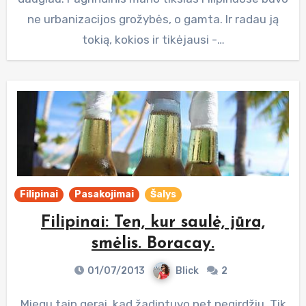
ne urbanizacijos grožybės, o gamta. Ir radau ją
tokią, kokios ir tikėjausi -…
Filipinai
Pasakojimai
Šalys
Filipinai: Ten, kur saulė, jūra,
smėlis. Boracay.
01/07/2013
Blick
2
Miegu taip gerai, kad žadintuvo net negirdžiu. Tik