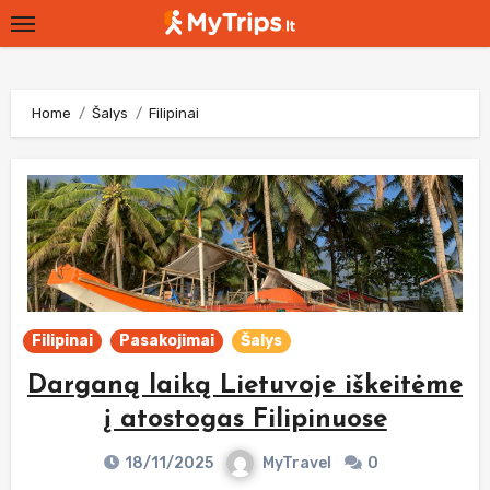
Skip
to
content
Home
Šalys
Filipinai
Filipinai
Pasakojimai
Šalys
Darganą laiką Lietuvoje iškeitėme
į atostogas Filipinuose
18/11/2025
MyTravel
0