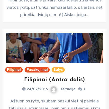
vietos į kitą, užtrunka nemažai laiko, o kartais net
prireikia dviejų dienų! ( Aišku, jeigu…
Filipinai
Pasakojimai
Šalys
Filipinai (Antra dalis)
24/07/2016
LKStudija
1
Aštuonios ryto, skubam paskui vietinį painiais
takučiais, atsiprašau, painiomis gatvėmis, į kitą