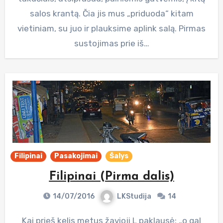
salos krantą. Čia jis mus „priduoda“ kitam
vietiniam, su juo ir plauksime aplink salą. Pirmas
sustojimas prie iš…
Filipinai
Pasakojimai
Šalys
Filipinai (Pirma dalis)
14/07/2016
LKStudija
14
Kai prieš kelis metus žavioji L paklausė: „o gal