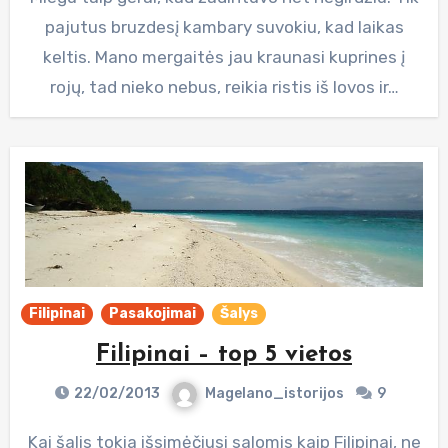
pajutus bruzdesį kambary suvokiu, kad laikas
keltis. Mano mergaitės jau kraunasi kuprines į
rojų, tad nieko nebus, reikia ristis iš lovos ir…
Filipinai
Pasakojimai
Šalys
Filipinai – top 5 vietos
22/02/2013
Magelano_istorijos
9
Kai šalis tokia išsimėčiusi salomis kaip Filipinai, ne