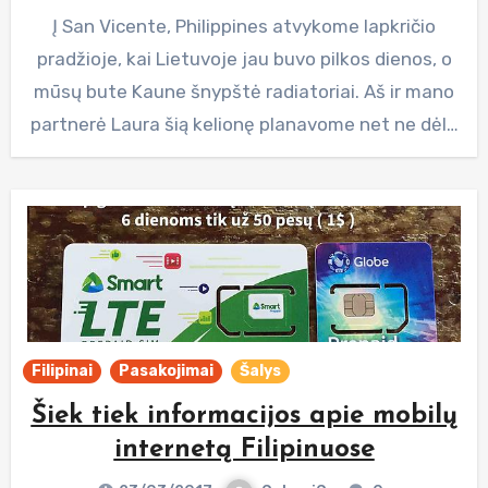
Į San Vicente, Philippines atvykome lapkričio
pradžioje, kai Lietuvoje jau buvo pilkos dienos, o
mūsų bute Kaune šnypštė radiatoriai. Aš ir mano
partnerė Laura šią kelionę planavome net ne dėl…
Filipinai
Pasakojimai
Šalys
Šiek tiek informacijos apie mobilų
internetą Filipinuose