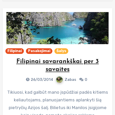
Filipinai
Pasakojimai
Šalys
Filipinai savarankškai per 3
savaites
26/03/2014
Zabas
0
Tikiuosi, kad galbūt mano įspūdžiai padės kitiems
keliautojams, planuojantiems aplankyti šią
pietryčių Azijos šalį. Bilietus iki Manilos įsigijome