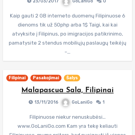
23/03/2017
GoLaniGo
0
Kaip gauti 2 GB interneto duomenų Filipinuose 6
dienoms tik už 50php arba 1$ Taigi, kai kai
atvyksite į Filipinus, po imigracijos patikrinimo,
pamatysite 2 stendus mobiliųjų paslaugų teikėjų
–…
Filipinai
Pasakojimai
Šalys
Malapascua Sala, Filipinai
13/11/2016
GoLaniGo
1
Filipinuose niekur nenuskubėsi…
www.GoLaniGo.com Kam yra tekę keliauti
Filipinuose, mums pritars, kad nusigauti iš vienos