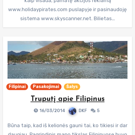
kaip visada, pamatę akcijos reklamą
www.holidaypirates.com puslapyje ir pasinaudoję
sistema www.skyscanner.net. Bilietas…
Filipinai
Pasakojimai
Šalys
Truputį apie Filipinus
16/03/2014
DKF
5
Būna taip, kad iš kelionės gauni tai, ko tikiesi ir dar
daugiau. Pagrindinis mano tikslas Filipinuose buvo