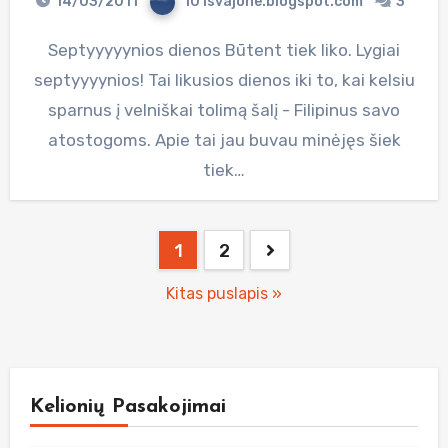
14/03/2011
101svajone.blogspot.com
3
Septyyyyynios dienos Būtent tiek liko. Lygiai
septyyyynios! Tai likusios dienos iki to, kai kelsiu
sparnus į velniškai tolimą šalį - Filipinus savo
atostogoms. Apie tai jau buvau minėjęs šiek
tiek…
Posts
1
2
pagination
Kitas puslapis »
Kelionių Pasakojimai