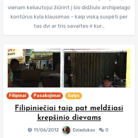
vienam keliautojui žiūrint į šio didžiulo archipelago
kontūrus kyla klausimas – kaip viską suspėti per
tas dvi ar tris savaites ir kur…
Filipinai
Pasakojimai
Šalys
Filipiniečiai taip pat meldžiasi
krepšinio dievams
11/06/2012
Dziedukas
0