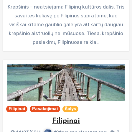
Krepšinis – neatsiejama Filipinų kultūros dalis. Tris
savaites keliavę po Filipinus supratome, kad
visiškai kitame gaublio gale yra 30 kartų daugiau
krepšinio aistruolių nei mūsuose. Tiesa, krepšinio
pasiekimų Filipinuose reikia…
Filipinai
Pasakojimai
Šalys
Filipinai