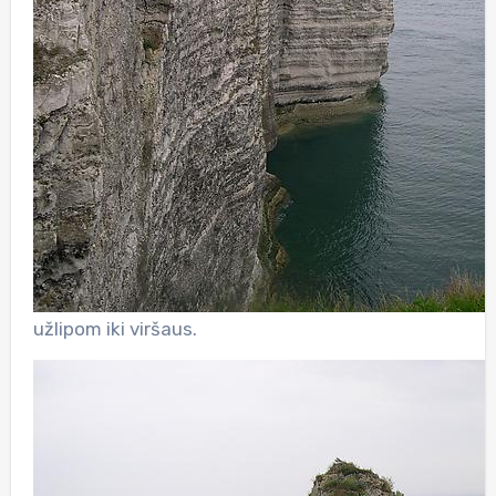
užlipom iki viršaus.