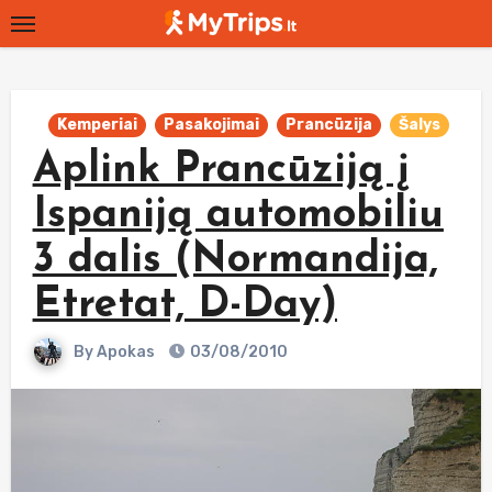
Skip
to
content
Kemperiai
Pasakojimai
Prancūzija
Šalys
Aplink Prancūziją į
Ispaniją automobiliu
3 dalis (Normandija,
Etretat, D-Day)
By
Apokas
03/08/2010