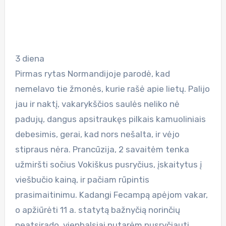
3 diena
Pirmas rytas Normandijoje parodė, kad
nemelavo tie žmonės, kurie rašė apie lietų. Palijo
jau ir naktį, vakarykščios saulės neliko nė
padujų, dangus apsitraukęs pilkais kamuoliniais
debesimis, gerai, kad nors nešalta, ir vėjo
stipraus nėra. Prancūzija, 2 savaitėm tenka
užmiršti sočius Vokiškus pusryčius, įskaitytus į
viešbučio kainą, ir pačiam rūpintis
prasimaitinimu. Kadangi Fecampą apėjom vakar,
o apžiūrėti 11 a. statytą bažnyčią norinčių
neatsirado, vienbalsiai nutarėm pusryčiauti