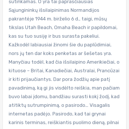
sutinkamas. O yra tai paprasčiausias
Sąjungininkų išsilaipinimas Normandijos
pakrantėje 1944 m. birželio 6 d., taigi, mūsų
tikslas Utah Beach, Omaha Beach ir papildomai,
kas su tuo susiję ir bus surasta pakeliui.
Kažkodėl labiausiai žinomi šie du paplūdimiai,
nors jų ten dar koks penketas ar šešetas yra.
Manyčiau todėl, kad čia išsilaipino Amerikiečiai, o
kituose – Britai, Kanadiečiai, Australai, Prancūzai
ir kiti prijaučiantys. Dar pora žodžių apie patį
pavadinimą, ką gi jis visdėlto reiškia, man pačiam
buvo labai įdomu, bandžiau surasti kokį žodį, kad
atitiktų sutrumpinimą, o pasirodo… Visagalis
internetas padėjo. Pasirodo, kad tai grynai
karinis terminas, reiškiantis puolimo dieną, pilnai