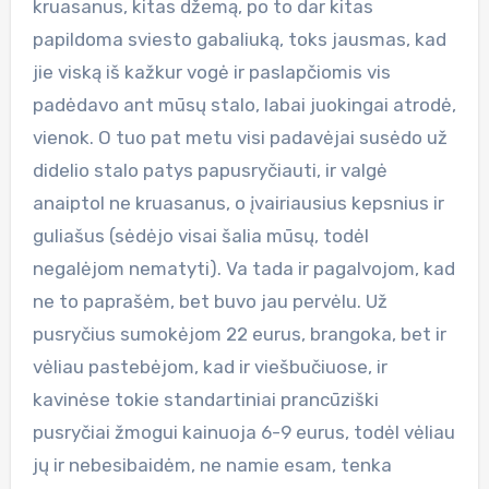
kruasanus, kitas džemą, po to dar kitas
papildoma sviesto gabaliuką, toks jausmas, kad
jie viską iš kažkur vogė ir paslapčiomis vis
padėdavo ant mūsų stalo, labai juokingai atrodė,
vienok. O tuo pat metu visi padavėjai susėdo už
didelio stalo patys papusryčiauti, ir valgė
anaiptol ne kruasanus, o įvairiausius kepsnius ir
guliašus (sėdėjo visai šalia mūsų, todėl
negalėjom nematyti). Va tada ir pagalvojom, kad
ne to paprašėm, bet buvo jau pervėlu. Už
pusryčius sumokėjom 22 eurus, brangoka, bet ir
vėliau pastebėjom, kad ir viešbučiuose, ir
kavinėse tokie standartiniai prancūziški
pusryčiai žmogui kainuoja 6-9 eurus, todėl vėliau
jų ir nebesibaidėm, ne namie esam, tenka