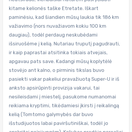
kitame kelionės taške Etretate. Iškart
paminėsiu, kad šiandien mūsų laukia tik 186 km
važiavimo (nors nuvažiavom kokiu 100 km
daugiau), todėl perdaug neskubėdami
išsiruošėme į kelią. Nutariau truputį pagudrauti,
ir kaip paprastai atsitinka tokiais atvejais,
apgavau pats save. Kadangi mūsų koplytėlė
stovėjo ant kalno, o pirminis tikslas buvo
pasiekti vakar pakeliui pravažiuotą Super-U ir iš
anksto apsirūpinti provizija vakarui, tai
nesileisdami į miestelį, pasukome numanomai
reikiama kryptimi, tikėdamiesi įkirsti į reikalingą
kelią (Tomtomo galymybės dar buvo
išstudijuotos labai paviršutiniškai, todėl jo
apskritai neįsijungėm). Keliukas pradėjo nerealiai