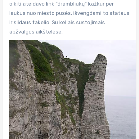
o kiti ateidavo link “drambliukų” kažkur per
laukus nuo miesto pusės, išvengdami to stataus
ir slidaus takelio. Su keliais sustojimais
apžvalgos aikštelėse,