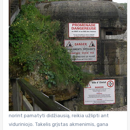
norint pamatyti didžiausią, reikia užlipti ant
viduriniojo. Takelis grįstas akmenimis, gana