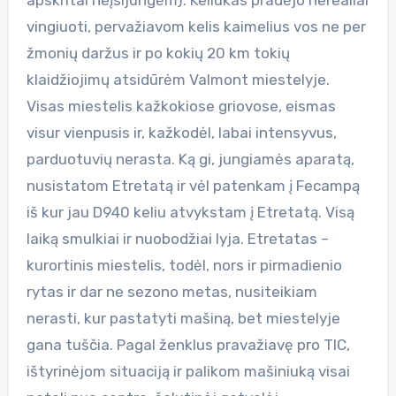
vingiuoti, pervažiavom kelis kaimelius vos ne per
žmonių daržus ir po kokių 20 km tokių
klaidžiojimų atsidūrėm Valmont miestelyje.
Visas miestelis kažkokiose griovose, eismas
visur vienpusis ir, kažkodėl, labai intensyvus,
parduotuvių nerasta. Ką gi, jungiamės aparatą,
nusistatom Etretatą ir vėl patenkam į Fecampą
iš kur jau D940 keliu atvykstam į Etretatą. Visą
laiką smulkiai ir nuobodžiai lyja. Etretatas –
kurortinis miestelis, todėl, nors ir pirmadienio
rytas ir dar ne sezono metas, nusiteikiam
nerasti, kur pastatyti mašiną, bet miestelyje
gana tuščia. Pagal ženklus pravažiavę pro TIC,
ištyrinėjom situaciją ir palikom mašiniuką visai