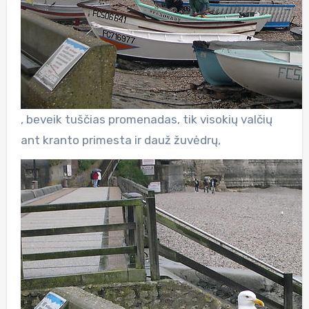
, beveik tuščias promenadas, tik visokių valčių
ant kranto primesta ir dauž žuvėdrų,