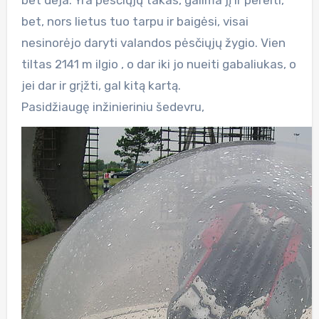
bet, nors lietus tuo tarpu ir baigėsi, visai
nesinorėjo daryti valandos pėsčiųjų žygio. Vien
tiltas 2141 m ilgio , o dar iki jo nueiti gabaliukas, o
jei dar ir grįžti, gal kitą kartą.
Pasidžiaugę inžinieriniu šedevru,