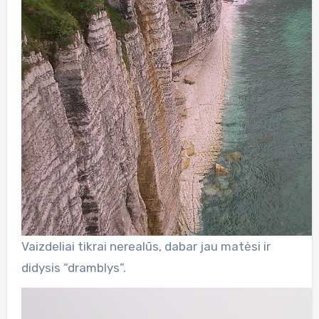
Vaizdeliai tikrai nerealūs, dabar jau matėsi ir
didysis “dramblys”.