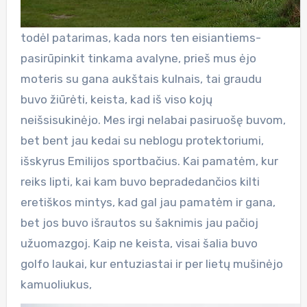
todėl patarimas, kada nors ten eisiantiems-
pasirūpinkit tinkama avalyne, prieš mus ėjo
moteris su gana aukštais kulnais, tai graudu
buvo žiūrėti, keista, kad iš viso kojų
neišsisukinėjo. Mes irgi nelabai pasiruošę buvom,
bet bent jau kedai su neblogu protektoriumi,
išskyrus Emilijos sportbačius. Kai pamatėm, kur
reiks lipti, kai kam buvo bepradedančios kilti
eretiškos mintys, kad gal jau pamatėm ir gana,
bet jos buvo išrautos su šaknimis jau pačioj
užuomazgoj. Kaip ne keista, visai šalia buvo
golfo laukai, kur entuziastai ir per lietų mušinėjo
kamuoliukus,