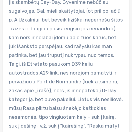
jis skambėtų Day-Day. Gyvenime nebūčiau
sugalvojęs. Gal, mieli skaitytojai, (ot prilipo, ačiū
p. A.Užkalniui, bet beveik fiziškai nepernešu šitos
frazės ir daugiau pasistengsiu jos nenaudoti)
kam nors ir nelabai įdomu apie tuos karus, bet
juk išanksto perspėjau, kad rašysiu kas man
patinka, bet jau truputį nukrypau nuo temos.
Taigi, iš Etretato pasukom D39 keliu
autostrados A29 link, nes norėjom pamatyti ir
pervažiuoti Pont de Normandie (kiek atsimenu,
zakas apie jį rašė), nors jis ir nepateko į D-Day
kategoriją, bet buvo pakeliui. Lietus vis nesiliovė,
mūsų Rasa piktu balsu šnekėjo kažkokias
nesamonės, tipo vingiuotam kely – suk į kairę,
suk į dešinę- v.ž. suk į “kairešinę”. “Raska matyt