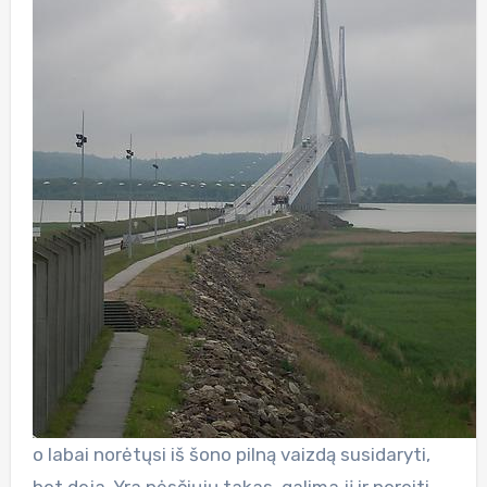
o labai norėtųsi iš šono pilną vaizdą susidaryti,
bet deja. Yra pėsčiųjų takas, galima jį ir pereiti,