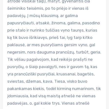
atrodė visiškai taip), matyt, gyvenantis čia
šeiminiko teisėmis, po to priėjo ir vienas iš
padavėjų. Į mūsų klausimą, ar galima
papusryčiauti, atsakė, žinoma, galima, pasodino
prie stalo ir nurinko tuščias vyno tauręs, kurias
ką tik buvo išrikiavęs, prieš tai, lyg tarp kitko
paklausė, ar mes pusryčiams gersim vyno, gal
negersim, nors dauguma prancūzų, turbūt, geria.
Tik vėliau pagalvojom, kad reikėjo prašyti ne
pusryčių, o šiaip pavalgyti, nes ir gavom tą, kas
yra prancūziški pusryčiai, kruasanai, bagetės,
sviestas, džemas, kava. Tiesa, visko buvo
pakankamas kiekis, todėl kirminą numarinom, tik
įdomiausia, kad visą maistą atnešė ne viemas
padavėjas, o, gal kokie trys. Vienas atnešė