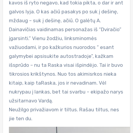
kavos iš ryto negavo, kad tokia pikta, o dar ir ant
galvos lyja. O kas ačiū pasakys po suk į dešinę,
mždaug – suk į dešinę, ačiū. O galėtų A.
Dainavičias vaidinamas personažas iš “Dviračio”
įgarsinti.” Vienu žodžiu, linksminomės
važiuodami, ir po kažkurios nuorodos “ esant
galymybei apsisukite autostradoje”, kažkam
išsprūdo – nu ta Raska visai išpindėjo. Tai ir buvo
tikrosios krikštynos. Nuo tos akimisrkos nieka
kitaip, kaip taRaska, jos ir nevadinam. Vėl
nukrypau į lankas, bet tai svarbu – ekipažo narys
užsitarnavo Vardą.
Neužilgo privažiavom ir tiltus. Rašau tiltus, nes
jie ten du.