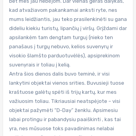
bet mes jau nebėjom. Dar vienas geras dalykas,
kad atvažiavom pakankamai anksti ryte, nes
mums leidžiantis, jau teko prasilenkinėti su gana
dideliu kiekiu turistų, lipančių į viršų. Grįždami dar
apsilankėm tam dengtam turguj (nieko ten
panašaus į turgų nebuvo, kelios suvenyrų ir
visokio šlamšto parduotuvėlės), apsiprekinom
suvenyrais ir toliau į kelią.
Antra šios dienos dalis buvo teminė, ir visi
lankytini objektai vienos srities. Buvusieji tuose
kraštuose galėtų spėti iš trijų kartų, kur mes
važiuosim toliau. Tikriausiai neatspėjote – visi
objektai pažymėti “D-Day” ženklu. Apsimesiu
labai protingu ir pabandysiu paaiškinti , kas tai
yra, nes mūsuose toks pavadinimas nelabai