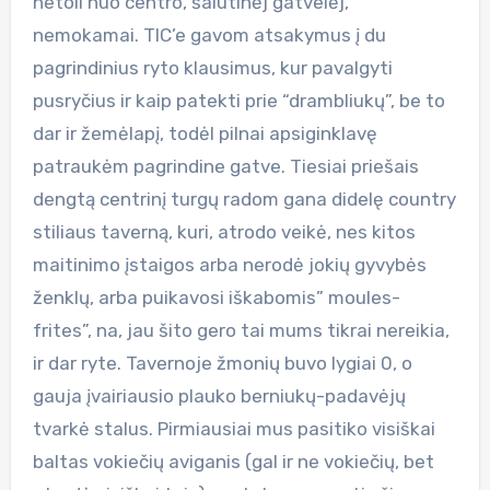
netoli nuo centro, šalutinėj gatvelėj,
nemokamai. TIC’e gavom atsakymus į du
pagrindinius ryto klausimus, kur pavalgyti
pusryčius ir kaip patekti prie “drambliukų”, be to
dar ir žemėlapį, todėl pilnai apsiginklavę
patraukėm pagrindine gatve. Tiesiai priešais
dengtą centrinį turgų radom gana didelę country
stiliaus taverną, kuri, atrodo veikė, nes kitos
maitinimo įstaigos arba nerodė jokių gyvybės
ženklų, arba puikavosi iškabomis” moules-
frites”, na, jau šito gero tai mums tikrai nereikia,
ir dar ryte. Tavernoje žmonių buvo lygiai 0, o
gauja įvairiausio plauko berniukų-padavėjų
tvarkė stalus. Pirmiausiai mus pasitiko visiškai
baltas vokiečių aviganis (gal ir ne vokiečių, bet