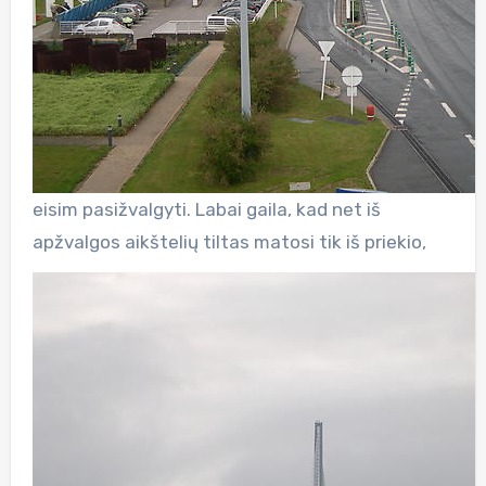
eisim pasižvalgyti. Labai gaila, kad net iš
apžvalgos aikštelių tiltas matosi tik iš priekio,