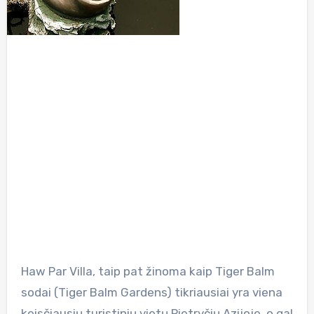
Haw Par Villa, taip pat žinoma kaip Tiger Balm
sodai (Tiger Balm Gardens) tikriausiai yra viena
keisčiausių turistinių vietų Pietryčių Azijoje, o gal