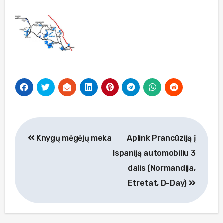
Navigacija
Knygų mėgėjų meka
Aplink Prancūziją į
tarp
Ispaniją automobiliu 3
įrašų
dalis (Normandija,
Etretat, D-Day)