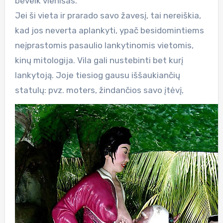
beveik vienišas.
Jei ši vieta ir prarado savo žavesį, tai nereiškia,
kad jos neverta aplankyti, ypač besidomintiems
neįprastomis pasaulio lankytinomis vietomis,
kinų mitologija. Vila gali nustebinti bet kurį
lankytoją. Joje tiesiog gausu iššaukiančių
statulų: pvz. moters, žindančios savo įtėvį,