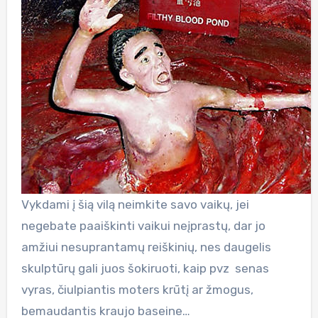
Vykdami į šią vilą neimkite savo vaikų, jei
negebate paaiškinti vaikui neįprastų, dar jo
amžiui nesuprantamų reiškinių, nes daugelis
skulptūrų gali juos šokiruoti, kaip pvz senas
vyras, čiulpiantis moters krūtį ar žmogus,
bemaudantis kraujo baseine…