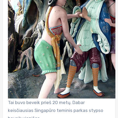
Tai buvo beveik prieš 20 metų. Dabar
keisčiausias Singapūro teminis parkas stypso