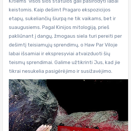
Kitiems visos šios statulos gali pasirodyti labai
keistomis. Kaip dešimt Pragaro ekspozicijos
etapų, sukeliančių šiurpą ne tik vaikams, bet ir
suaugusiems. Pagal Kinijos mitologiją, prieš
pakliūnant į dangų, žmogaus siela turi pereiti per
dešimtį teisiamųjų sprendimų, o Haw Par Viloje
labai išsamiai ir ekspresyviai atvaizduoti šių
teismų sprendimai. Galime užtikrinti Jus, kad jie
tikrai nesukelia pasigėrėjimo ir susižavėjimo.