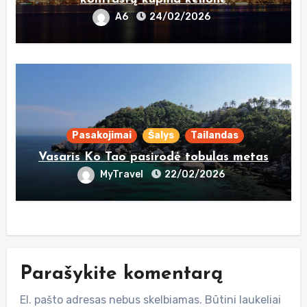
A6
24/02/2026
Pasakojimai
Šalys
Tailandas
Vasaris Ko Tao pasirodė tobulas metas
MyTravel
22/02/2026
Parašykite komentarą
El. pašto adresas nebus skelbiamas.
Būtini laukeliai