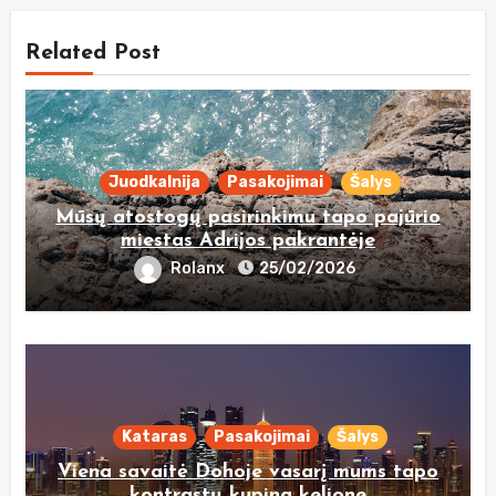
Related Post
Juodkalnija
Pasakojimai
Šalys
Mūsų atostogų pasirinkimu tapo pajūrio
miestas Adrijos pakrantėje
Rolanx
25/02/2026
Kataras
Pasakojimai
Šalys
Viena savaitė Dohoje vasarį mums tapo
kontrastų kupina kelione