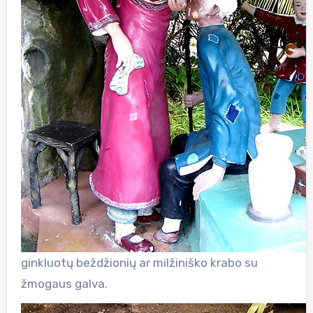
ginkluotų beždžionių ar milžiniško krabo su
žmogaus galva.