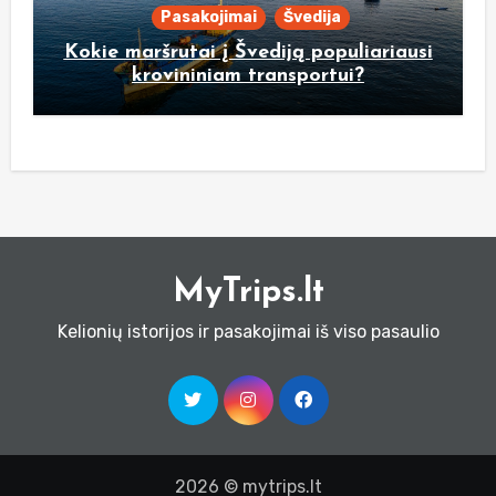
Pasakojimai
Švedija
Kokie maršrutai į Švediją populiariausi
krovininiam transportui?
MyTrips.lt
Kelionių istorijos ir pasakojimai iš viso pasaulio
2026 © mytrips.lt