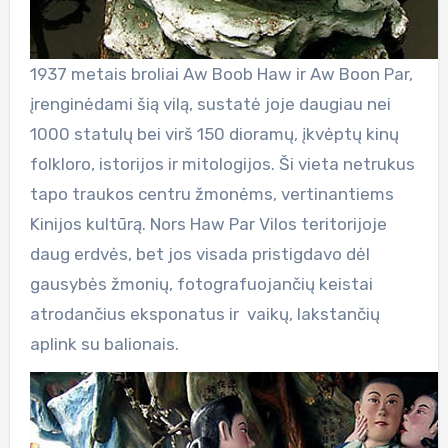
1937 metais broliai Aw Boob Haw ir Aw Boon Par,
įrenginėdami šią vilą, sustatė joje daugiau nei
1000 statulų bei virš 150 dioramų, įkvėptų kinų
folkloro, istorijos ir mitologijos. Ši vieta netrukus
tapo traukos centru žmonėms, vertinantiems
Kinijos kultūrą. Nors Haw Par Vilos teritorijoje
daug erdvės, bet jos visada pristigdavo dėl
gausybės žmonių, fotografuojančių keistai
atrodančius eksponatus ir vaikų, lakstančių
aplink su balionais.