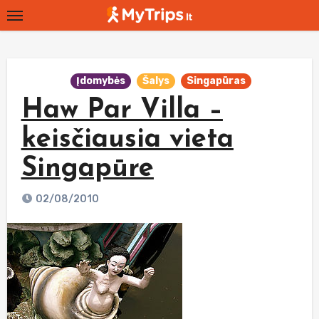
Skip
to
content
Įdomybės
Šalys
Singapūras
Haw Par Villa –
keisčiausia vieta
Singapūre
02/08/2010