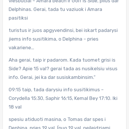
viesbuciai – Amara beach ir Golf is Side, plius dar
Delphinas. Gerai, tada tu vaziuok i Amara
pasitiksi
turistus ir juos apgyvendinsi, bei iskart padarysi
jiems info susitikima, o Delphina – pries
vakariene…
Aha gerai, taip ir padarom. Kada tuomet grisi is
Side? Apie 15 val? gerai tada as nusikelsiu visus
info. Gerai, jei ka dar susiskambinsim.“
09:15 taip, tada darysiu info susitikimus –
Corydella 15:30, Saphir 16:15, Kemal Bey 17:10. Iki
18 val
spesiu atiduoti masina, o Tomas dar spes i
Dephina, pries 19 val. (nuo 19 val. neileidziami