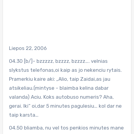
Liepos 22, 2006
04.30 [b/]– bzzzzz, bzzzz, bzzzz…. velnias
slykstus telefonas,oi kaip as jo nekenciu rytais.
Pramerkiu kaire aki: „Alio, taip Zaidai,as jau
atsikeliau.(mintyse – blaimba kelina dabar
valanda) Aciu. Koks autobuso numeris? Aha,
gerai. Iki“ oi,dar 5 minutes pagulesiu… kol dar ne
taip karsta…
04.50 bliamba, nu vel tos penkios minutes mane