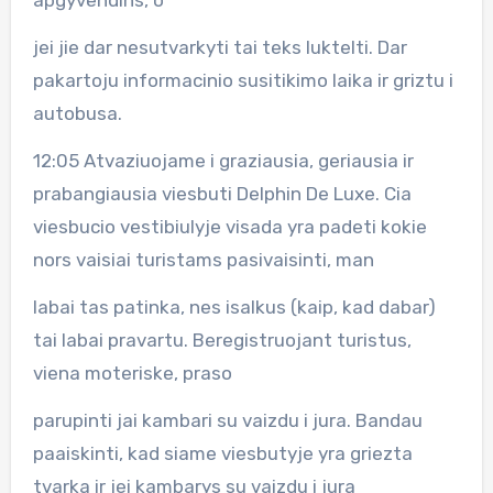
jei jie dar nesutvarkyti tai teks luktelti. Dar
pakartoju informacinio susitikimo laika ir griztu i
autobusa.
12:05 Atvaziuojame i graziausia, geriausia ir
prabangiausia viesbuti Delphin De Luxe. Cia
viesbucio vestibiulyje visada yra padeti kokie
nors vaisiai turistams pasivaisinti, man
labai tas patinka, nes isalkus (kaip, kad dabar)
tai labai pravartu. Beregistruojant turistus,
viena moteriske, praso
parupinti jai kambari su vaizdu i jura. Bandau
paaiskinti, kad siame viesbutyje yra griezta
tvarka ir jei kambarys su vaizdu i jura