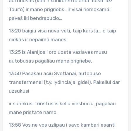
autobusas (kad ir konkurentu arba musu Tez
Tour‘o) ir mane prigriebs…ir visai nemokamai
paveš iki bendrabucio…
13:20 baigiu visa nuvarveti, taip karsta… o taip
niekas ir nepaima manes.
13:25 Is Alanijos i oro uosta vaziaves musu
autobusas pagaliau mane prigriebe.
13:50 Pasakau aciu Svetlanai, autobuso
transfermenei (t.y. lydinciajai gidei). Pakeliui dar
uzsukusi
ir surinkusi turistus is keliu viesbuciu, pagaliau
mane pristate namo.
13:58 Vos ne vos uzlipau i savo kambari esanti