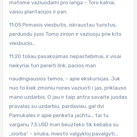
matome vaziuodami pro langa – Toro kalnai,
vaisiu plantacijos ir pan.
11:05 Pirmasis viesbutis, iskraustau turistus,
perduodu juos Tomo zinion ir vaziuoju prie kito
viesbucio…
11:20 toliau pasakojimas nepastebimai, ir visai
neikyriai turi pereiti link, pacios man
naudingiausios temos, – apie ekskursijas. Juk
nuo to kiek zmoniu nores vaziuoti i jas, priklauso
mano uzdarbis. O jau ir taip antra savaite juodas
pravalas su uzdarbiu, pardaviau, gal dvi
Pamukales ir apie penketa jachtu… tai tu
varganu 7,5 USD man beuzteko tik kebaba su
„ciorba“ – sriuba, miesto valgykloj pavalgyti…