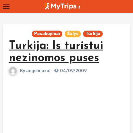
Skip
to
content
Pasakojimai
Šalys
Turkija
Turkija: Is turistui
nezinomos puses
By
angelinazal
04/09/2009