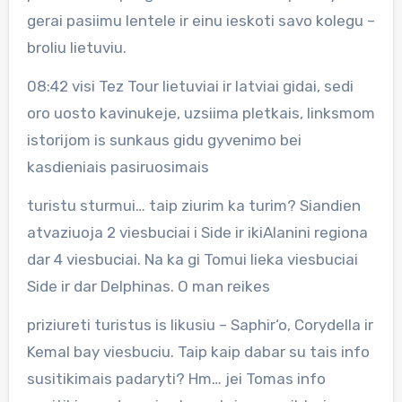
gerai pasiimu lentele ir einu ieskoti savo kolegu –
broliu lietuviu.
08:42 visi Tez Tour lietuviai ir latviai gidai, sedi
oro uosto kavinukeje, uzsiima pletkais, linksmom
istorijom is sunkaus gidu gyvenimo bei
kasdieniais pasiruosimais
turistu sturmui… taip ziurim ka turim? Siandien
atvaziuoja 2 viesbuciai i Side ir ikiAlanini regiona
dar 4 viesbuciai. Na ka gi Tomui lieka viesbuciai
Side ir dar Delphinas. O man reikes
priziureti turistus is likusiu – Saphir‘o, Corydella ir
Kemal bay viesbuciu. Taip kaip dabar su tais info
susitikimais padaryti? Hm… jei Tomas info