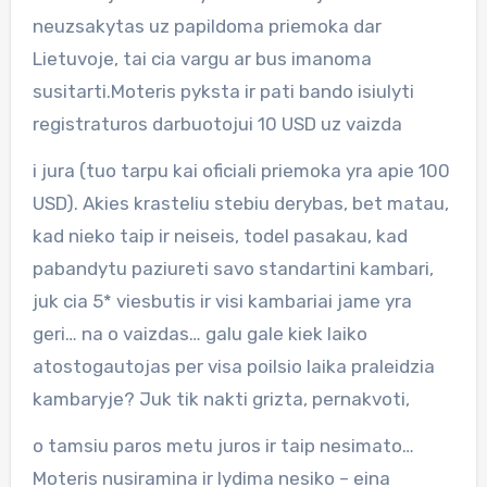
neuzsakytas uz papildoma priemoka dar
Lietuvoje, tai cia vargu ar bus imanoma
susitarti.Moteris pyksta ir pati bando isiulyti
registraturos darbuotojui 10 USD uz vaizda
i jura (tuo tarpu kai oficiali priemoka yra apie 100
USD). Akies krasteliu stebiu derybas, bet matau,
kad nieko taip ir neiseis, todel pasakau, kad
pabandytu paziureti savo standartini kambari,
juk cia 5* viesbutis ir visi kambariai jame yra
geri… na o vaizdas… galu gale kiek laiko
atostogautojas per visa poilsio laika praleidzia
kambaryje? Juk tik nakti grizta, pernakvoti,
o tamsiu paros metu juros ir taip nesimato…
Moteris nusiramina ir lydima nesiko – eina