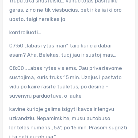
truputuka snustelsiu… vairuotojas pasitaike
geras, zino ne tik viesbucius, bet ir kelia iki oro
uosto, taigi nereikes jo
kontroliuoti…
07:50 „labas rytas man“ taip kur cia dabar
esam? Aha, Belekas, tuoj jau ir sustojimas…
08:00 „Labas rytas visiems. Jau privaziavome
sustojima, kuris truks 15 min. Uzejus i pastato
vidu po kaire rasite tualetus, po desine –
suvenyru parduotuve, o lauke
kavine kurioje galima isigyti kavos ir lengvu
uzkandziu. Nepamirskite, musu autobuso
lenteles numeris „53“, po 15 min. Prasom sugrizti
i ta pati autobusa.“