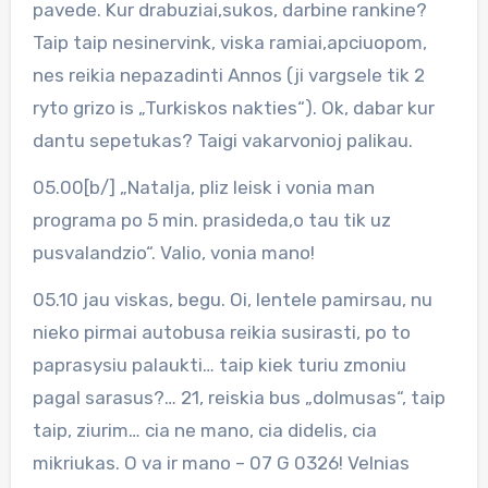
pavede. Kur drabuziai,sukos, darbine rankine?
Taip taip nesinervink, viska ramiai,apciuopom,
nes reikia nepazadinti Annos (ji vargsele tik 2
ryto grizo is „Turkiskos nakties“). Ok, dabar kur
dantu sepetukas? Taigi vakarvonioj palikau.
05.00[b/] „Natalja, pliz leisk i vonia man
programa po 5 min. prasideda,o tau tik uz
pusvalandzio“. Valio, vonia mano!
05.10 jau viskas, begu. Oi, lentele pamirsau, nu
nieko pirmai autobusa reikia susirasti, po to
paprasysiu palaukti… taip kiek turiu zmoniu
pagal sarasus?… 21, reiskia bus „dolmusas“, taip
taip, ziurim… cia ne mano, cia didelis, cia
mikriukas. O va ir mano – 07 G 0326! Velnias