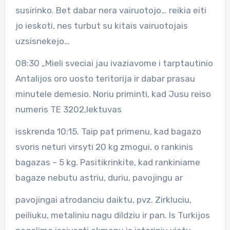
susirinko. Bet dabar nera vairuotojo… reikia eiti
jo ieskoti, nes turbut su kitais vairuotojais
uzsisnekejo…
08:30 „Mieli sveciai jau ivaziavome i tarptautinio
Antalijos oro uosto teritorija ir dabar prasau
minutele demesio. Noriu priminti, kad Jusu reiso
numeris TE 3202,lektuvas
isskrenda 10:15. Taip pat primenu, kad bagazo
svoris neturi virsyti 20 kg zmogui, o rankinis
bagazas – 5 kg. Pasitikrinkite, kad rankiniame
bagaze nebutu astriu, duriu, pavojingu ar
pavojingai atrodanciu daiktu, pvz. Zirkluciu,
peiliuku, metaliniu nagu dildziu ir pan. Is Turkijos