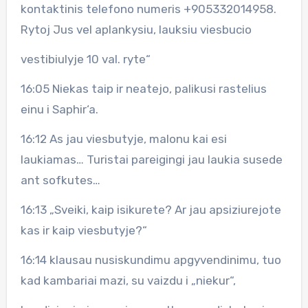
kontaktinis telefono numeris +905332014958.
Rytoj Jus vel aplankysiu, lauksiu viesbucio
vestibiulyje 10 val. ryte“
16:05 Niekas taip ir neatejo, palikusi rastelius
einu i Saphir‘a.
16:12 As jau viesbutyje, malonu kai esi
laukiamas… Turistai pareigingi jau laukia susede
ant sofkutes…
16:13 „Sveiki, kaip isikurete? Ar jau apsiziurejote
kas ir kaip viesbutyje?“
16:14 klausau nusiskundimu apgyvendinimu, tuo
kad kambariai mazi, su vaizdu i „niekur“,