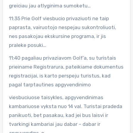
greiciau jau atlyginima sumoketu…
11:35 Prie Golf viesbucio privaziuoti ne taip
paprasta, vairuotojo nespejau sukontroliuoti,
nes pasakojau ekskursine programa, ir jis
praleke posuki…
11:40 pagaliau privaziavom Golf‘a, su turistais
prieiname Registrarura, pateikiame dokumentus
registracijai, is karto perspeju turistus, kad
pagal tarptautines apgyvendinimo
viesbuciuose taisykles, apgyvendinimas
kambariuose vyksta nuo 14 val. Turistai pradeda
panikuoti, bet pasakau, kad jei bus laisvi ir
tvarkingi kambariai jau dabar – dabar ir
apgyvendins, o