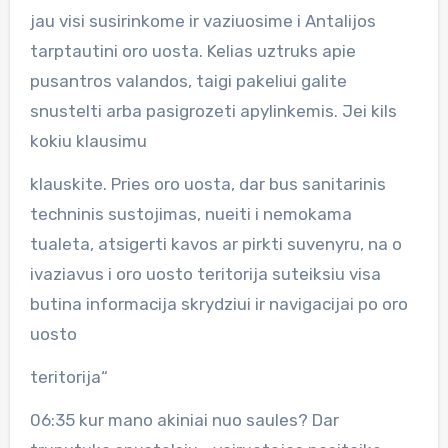
jau visi susirinkome ir vaziuosime i Antalijos
tarptautini oro uosta. Kelias uztruks apie
pusantros valandos, taigi pakeliui galite
snustelti arba pasigrozeti apylinkemis. Jei kils
kokiu klausimu
klauskite. Pries oro uosta, dar bus sanitarinis
techninis sustojimas, nueiti i nemokama
tualeta, atsigerti kavos ar pirkti suvenyru, na o
ivaziavus i oro uosto teritorija suteiksiu visa
butina informacija skrydziui ir navigacijai po oro
uosto
teritorija“
06:35 kur mano akiniai nuo saules? Dar