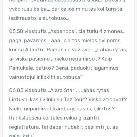
vyko rusu kalba… dar kelios minutes kol turistai
issikrausto is autobuso…
05:50 viesbutis „Aspendos“, cia turiu 4 zmones,
pagal pavardes… aaa…cia tos mielos dvi poros,
kur su Albertu i Pamukale vaziavo… „Labas rytas,
ar viska pasiemet, nieko nepamirsot? Kaip
Pamukale, patiko? Gerai, paduokit lagaminus
vairuotojui ir lipkit i autobusa“
06:05 viesbutis „Alara Star“. „Labas rytas
Lietuva, kas i Vilniu su Tez Tour? Viska atidavet?
Nieko nepamirsot kambary, pasus, bilietus?
Ranksluosciu korteles reikia grazinti i
registratura, tai dabar nubekit pasiimti ju, as
palauksiu“