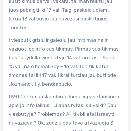
susitikimus darys i vakara, tai man reiktu jau
juos pabaigti iki 17 val. Taigi paskaiciuojam…
kokia 13 val busiu jau nuvezusi paskutinius
turistus
i viesbuti, grisiu ir galesiu jau imti masina ir
vaziuoti po info susitikimus. Pirmas susitikimas
bus Corydella viesbutyje 14 val. antras – Saphir
15 val. na o Kemal Bey – 16 val, ten tik keturi
zmones tai iki 17 val. tikrai turciau jau buti prie
„lozmano“, t.y. bendrabucio.
09:00 reikia paskambinti Tomui ir pasiklausineti
apie jo info laikus… „Labas rytas. Ka veiki? Jau
viesbutyje? Problemos? Ai, tik bilietai israsyti
nuvaziavai? Ok, zodziu pas tave atvaziuoja 3