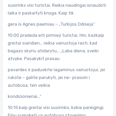
susirinks visi turistai. Reikia naudingai isnaudoti
laika ir paskaityti knyga. Kaip tik
gera is Agnes paemiau – „Turkijos Odiseja“
10:00 pradeda eiti pirmieji turistai. Hm, kazkaip
greitai siandien… reikia vairuotoja rasti, kad
bagazo skyriu atidarytu… „Laba diena, sveiki
atvyke. Pasakykit prasau
pavardes ir paduokite lagaminus vairuotojui, jei
rukote – galite parukyti, jei ne- prasom i
autobusa, ten veikia
kondicionieriai…“
10:15 kaip greitai visi susirinko, kokie pareigingi.
Einu sumoketi uz autobuso stovejimo