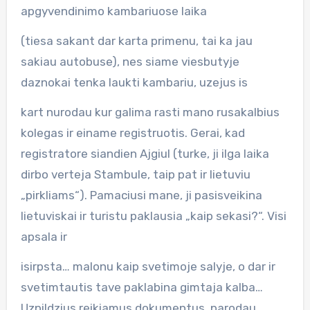
apgyvendinimo kambariuose laika
(tiesa sakant dar karta primenu, tai ka jau
sakiau autobuse), nes siame viesbutyje
daznokai tenka laukti kambariu, uzejus is
kart nurodau kur galima rasti mano rusakalbius
kolegas ir einame registruotis. Gerai, kad
registratore siandien Ajgiul (turke, ji ilga laika
dirbo verteja Stambule, taip pat ir lietuviu
„pirkliams“). Pamaciusi mane, ji pasisveikina
lietuviskai ir turistu paklausia „kaip sekasi?“. Visi
apsala ir
isirpsta… malonu kaip svetimoje salyje, o dar ir
svetimtautis tave paklabina gimtaja kalba…
Uzpildzius reikiamus dokumentus, parodau