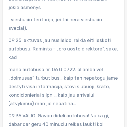
jokie asmenys
i viesbucio teritorija, jei tai nera viesbucio
sveciai).
09:25 lektuvas jau nusileido, reikia eiti ieskoti
autobusu. Raminta – „oro uosto direktore“, sake,
kad
mano autobuso nr. 06 G 0722. bliamba vel
„dolmusas“ turbut bus… kaip ten nepatogu jame
destyti visa informacija, stovi siubuoji, krato,
kondicionieriai silpni… kaip jau arrivalui
(atvykimui) man jie nepatina…
09:35 VALIO! Gavau dideli autobusa! Nu ka gi,
dabar dar geru 40 minuciu reikes laukti kol