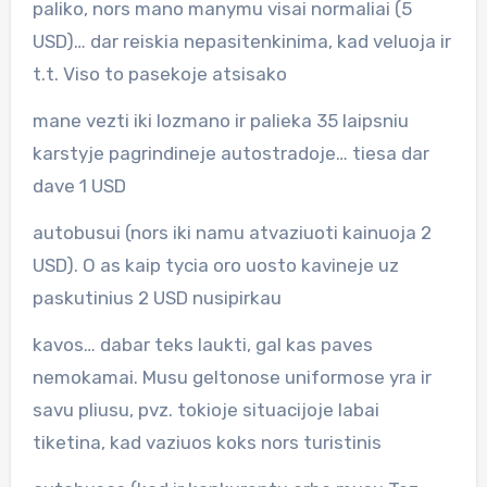
paliko, nors mano manymu visai normaliai (5
USD)… dar reiskia nepasitenkinima, kad veluoja ir
t.t. Viso to pasekoje atsisako
mane vezti iki lozmano ir palieka 35 laipsniu
karstyje pagrindineje autostradoje… tiesa dar
dave 1 USD
autobusui (nors iki namu atvaziuoti kainuoja 2
USD). O as kaip tycia oro uosto kavineje uz
paskutinius 2 USD nusipirkau
kavos… dabar teks laukti, gal kas paves
nemokamai. Musu geltonose uniformose yra ir
savu pliusu, pvz. tokioje situacijoje labai
tiketina, kad vaziuos koks nors turistinis