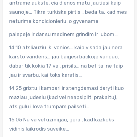
antrame aukste, cia dienos metu jautiesi kaip
saunoje… Tikra turkiska pirtis… beda ta, kad mes
neturime kondicionieriu, o gyvename
palepeje ir dar su medinem grindim ir lubom…
14:10 atsliauziu iki vonios… kaip visada jau nera
karsto vandens… jau baigesi backoje vanduo,
dabar tik kokia 17 val. prisils… na bet tai ne taip
jau ir svarbu, kai toks karstis…
14:25 griztu i kambari ir stengdamasi daryti kuo
maziau judesiu (kad vel neapsipilti prakaitu),
atsigulu i lova trumpam pailseti…
15:05 Nu va vel uzmigau, gerai, kad kazkoks
vidinis laikrodis suveike…