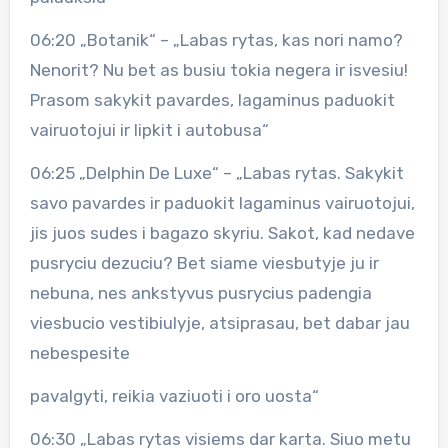
06:20 „Botanik“ – „Labas rytas, kas nori namo?
Nenorit? Nu bet as busiu tokia negera ir isvesiu!
Prasom sakykit pavardes, lagaminus paduokit
vairuotojui ir lipkit i autobusa“
06:25 „Delphin De Luxe“ – „Labas rytas. Sakykit
savo pavardes ir paduokit lagaminus vairuotojui,
jis juos sudes i bagazo skyriu. Sakot, kad nedave
pusryciu dezuciu? Bet siame viesbutyje ju ir
nebuna, nes ankstyvus pusrycius padengia
viesbucio vestibiulyje, atsiprasau, bet dabar jau
nebespesite
pavalgyti, reikia vaziuoti i oro uosta“
06:30 „Labas rytas visiems dar karta. Siuo metu