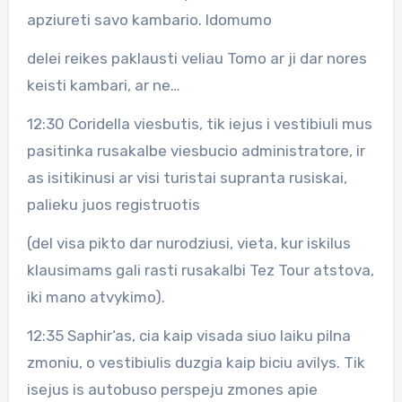
apziureti savo kambario. Idomumo
delei reikes paklausti veliau Tomo ar ji dar nores
keisti kambari, ar ne…
12:30 Coridella viesbutis, tik iejus i vestibiuli mus
pasitinka rusakalbe viesbucio administratore, ir
as isitikinusi ar visi turistai supranta rusiskai,
palieku juos registruotis
(del visa pikto dar nurodziusi, vieta, kur iskilus
klausimams gali rasti rusakalbi Tez Tour atstova,
iki mano atvykimo).
12:35 Saphir‘as, cia kaip visada siuo laiku pilna
zmoniu, o vestibiulis duzgia kaip biciu avilys. Tik
isejus is autobuso perspeju zmones apie