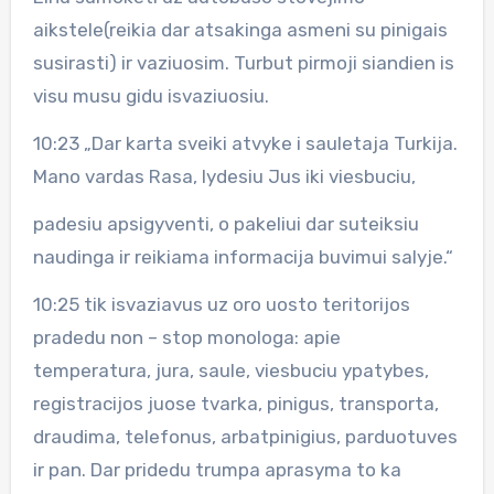
aikstele(reikia dar atsakinga asmeni su pinigais
susirasti) ir vaziuosim. Turbut pirmoji siandien is
visu musu gidu isvaziuosiu.
10:23 „Dar karta sveiki atvyke i sauletaja Turkija.
Mano vardas Rasa, lydesiu Jus iki viesbuciu,
padesiu apsigyventi, o pakeliui dar suteiksiu
naudinga ir reikiama informacija buvimui salyje.“
10:25 tik isvaziavus uz oro uosto teritorijos
pradedu non – stop monologa: apie
temperatura, jura, saule, viesbuciu ypatybes,
registracijos juose tvarka, pinigus, transporta,
draudima, telefonus, arbatpinigius, parduotuves
ir pan. Dar pridedu trumpa aprasyma to ka