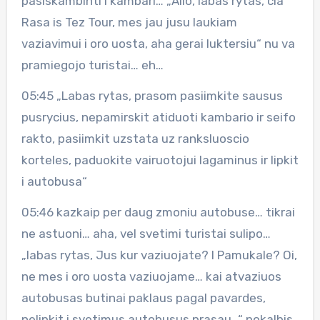
pasiskambinti i kambari… „Alio, labas rytas, cia
Rasa is Tez Tour, mes jau jusu laukiam
vaziavimui i oro uosta, aha gerai luktersiu“ nu va
pramiegojo turistai… eh…
05:45 „Labas rytas, prasom pasiimkite sausus
pusrycius, nepamirskit atiduoti kambario ir seifo
rakto, pasiimkit uzstata uz ranksluoscio
korteles, paduokite vairuotojui lagaminus ir lipkit
i autobusa“
05:46 kazkaip per daug zmoniu autobuse… tikrai
ne astuoni… aha, vel svetimi turistai sulipo…
„labas rytas, Jus kur vaziuojate? I Pamukale? Oi,
ne mes i oro uosta vaziuojame… kai atvaziuos
autobusas butinai paklaus pagal pavardes,
nelipkit i svetimus autobusus prasau…“ pokalbis