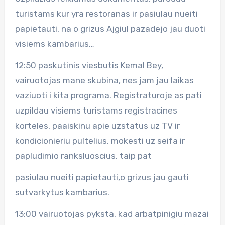
turistams kur yra restoranas ir pasiulau nueiti
papietauti, na o grizus Ajgiul pazadejo jau duoti
visiems kambarius…
12:50 paskutinis viesbutis Kemal Bey,
vairuotojas mane skubina, nes jam jau laikas
vaziuoti i kita programa. Registraturoje as pati
uzpildau visiems turistams registracines
korteles, paaiskinu apie uzstatus uz TV ir
kondicionieriu pultelius, mokesti uz seifa ir
papludimio ranksluoscius, taip pat
pasiulau nueiti papietauti,o grizus jau gauti
sutvarkytus kambarius.
13:00 vairuotojas pyksta, kad arbatpinigiu mazai