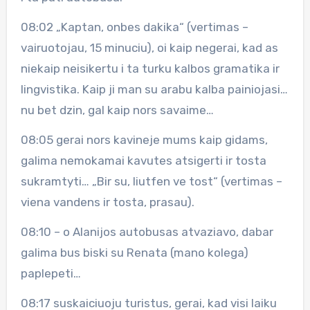
08:02 „Kaptan, onbes dakika“ (vertimas –
vairuotojau, 15 minuciu), oi kaip negerai, kad as
niekaip neisikertu i ta turku kalbos gramatika ir
lingvistika. Kaip ji man su arabu kalba painiojasi…
nu bet dzin, gal kaip nors savaime…
08:05 gerai nors kavineje mums kaip gidams,
galima nemokamai kavutes atsigerti ir tosta
sukramtyti… „Bir su, liutfen ve tost“ (vertimas –
viena vandens ir tosta, prasau).
08:10 – o Alanijos autobusas atvaziavo, dabar
galima bus biski su Renata (mano kolega)
paplepeti…
08:17 suskaiciuoju turistus, gerai, kad visi laiku