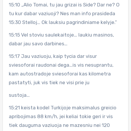
15:10 „Alio Tomai, tu jau grizai is Side? Dar ne? O
tu kur dabar vaziuoji? Nes man info prasideda
15:30 Stelloj… Ok lauksiu pagrindiniame kelyje.“
15:15 Vel stoviu saulekaitoje… laukiu masinos,
dabar jau savo darbines…
15:17 Jau vaziuoju, kaip tycia dar visur
sviesoforai raudonai dega…is vis nesuprantu,
kam autostradoje sviesoforai kas kilometra
pastatyti, juk vis tiek ne visi prie ju
sustoja…
15:21 keista kodel Turkijoje maksimalus greicio
apribojimas 88 km/h, jei keliai tokie geri ir vis
tiek dauguma vaziuoja ne mazesniu nei 120