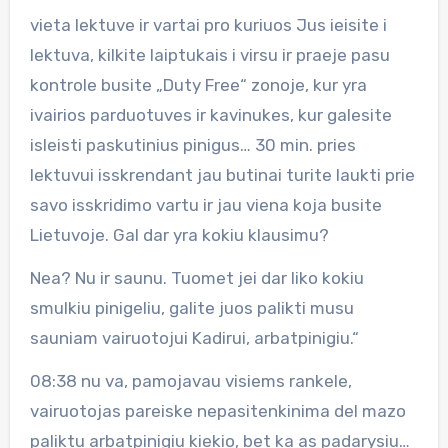
vieta lektuve ir vartai pro kuriuos Jus ieisite i
lektuva, kilkite laiptukais i virsu ir praeje pasu
kontrole busite „Duty Free“ zonoje, kur yra
ivairios parduotuves ir kavinukes, kur galesite
isleisti paskutinius pinigus… 30 min. pries
lektuvui isskrendant jau butinai turite laukti prie
savo isskridimo vartu ir jau viena koja busite
Lietuvoje. Gal dar yra kokiu klausimu?
Nea? Nu ir saunu. Tuomet jei dar liko kokiu
smulkiu pinigeliu, galite juos palikti musu
sauniam vairuotojui Kadirui, arbatpinigiu.“
08:38 nu va, pamojavau visiems rankele,
vairuotojas pareiske nepasitenkinima del mazo
paliktu arbatpinigiu kiekio, bet ka as padarysiu…