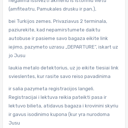
negalima issivezti akmenu is istoriniu vietu
(amfiteatru, Pamukales drusku ir pan.),
bei Turkijos zemes. Privaziavus 2 terminala,
paziurekite, kad nepamirstumete daiktu
autobuse ir pasieme savo bagaza eikite link
iejimo, pazymeto uzrasu „DEPARTURE“, iskart uz
jo Jusu
laukia metalo detektorius, uz jo eikite tiesiai link
svieslentes, kur rasite savo reiso pavadinima
ir salia pazymeta registracijos langeli.
Registracijai i lektuva reikia pateikti pasa ir
lektuvo bilieta, atidavus bagaza i krovinini skyriu
ir gavus isodinimo kupona (kur yra nurodoma
Jusu