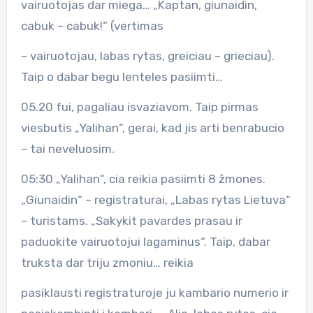
vairuotojas dar miega… „Kaptan, giunaidin,
cabuk – cabuk!“ (vertimas
– vairuotojau, labas rytas, greiciau – grieciau).
Taip o dabar begu lenteles pasiimti…
05.20 fui, pagaliau isvaziavom. Taip pirmas
viesbutis „Yalihan“, gerai, kad jis arti benrabucio
– tai neveluosim.
05:30 „Yalihan“, cia reikia pasiimti 8 žmones.
„Giunaidin“ – registraturai, „Labas rytas Lietuva“
– turistams. „Sakykit pavardes prasau ir
paduokite vairuotojui lagaminus“. Taip, dabar
truksta dar triju zmoniu… reikia
pasiklausti registraturoje ju kambario numerio ir