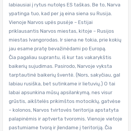
labiausiai į rytus nutolęs ES taškas. Be to, Narva
ypatinga tuo, kad per ją eina siena su Rusija.
Vienoje Narvos upės pusėje – Estijai
priklausantis Narvos miestas, kitoje – Rusijos
miestas Ivangorodas. Ir siena ne tokia, prie kokių
jau esame pratę bevažinėdami po Europą.
Čia pagaliau suprantu, iš kur tas vakarykštis
baikerių sujudimas. Pasirodo, Narvoje vyksta
tarptautinė baikerių šventė. (Nors, sakyčiau, gal
labiau rusiška, bet sutinkame ir lietuvių.) O tai
labai apsunkina mūsų apsilankymą, nes visur
grūstis, aikštelės prikimštos motociklų, gatvėse
– kolonos, Narvos tvirtovės teritorija apstatyta
palapinėmis ir aptverta tvoromis. Vienoje vietoje
pastumiame tvorą ir įlendame į teritoriją. Čia