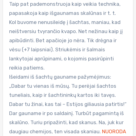
Taip pat pademonstruoja kaip veikia technika,
papasakoja kaip išgaunamas skalūnas ir t. t.
Kol buvome nenusileidę į šachtas, maniau, kad
neištversiu tvyrančio kvapo. Net nežinau kaip jį
apibūdinti. Bet apačioje jo nėra. Tik drėgna ir
vėsu (+7 laipsniai). Striukėmis ir šalmais
lankytojai aprūpinami, o kojomis pasirūpinti
reikia patiems.
Išeidami iš šachtų gauname pažymėjimus:
„Dabar tu vienas iš mūsų. Tu perėjai šachtos
tuneliais, kaip ir šachtininkų kartos iki tavęs.
Dabar tu žinai, kas tai – Estijos giliausia patirtis!“
Dar gauname ir po saldainį. Turbūt pagamintą iš
skalūno. Turiu pripažinti, kad skanus. Na, juk kur
daugiau chemijos, ten visada skaniau.
NUORODA