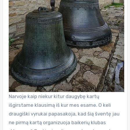
Narvoje kaip niekur kitur daugybę kartų
išgirstame klausimą iš kur mes esame. O keli
draugiški vyrukai papasakoja, kad šią šventę jau
ne pirmą kartą organizuoja baikerių klubas