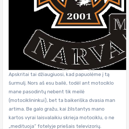
Apskritai tai džiaugiuosi, kad papuolėme į tą
šurmulį. Nors aš esu bailė, todėl ant motociklo
mane pasodintų nebent tik meilė
(motociklininkui), bet ta baikeriška dvasia man
artima. Be galo gražu, kai žilstantys mano
kartos vyrai laisvalaikiu skrieja motociklu, o ne
„medituoja“ fotelyje priešais televizorių.