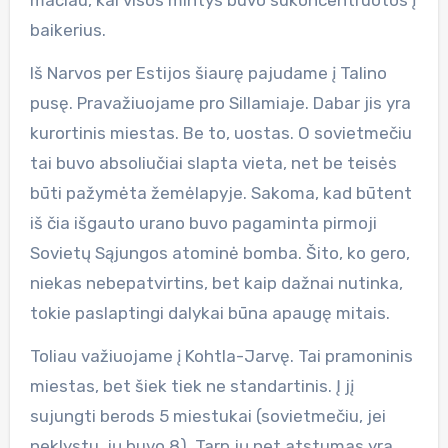
mačiau, kai visos mintys buvo sukoncentruotos į
baikerius.
Iš Narvos per Estijos šiaurę pajudame į Talino
pusę. Pravažiuojame pro Sillamiaje. Dabar jis yra
kurortinis miestas. Be to, uostas. O sovietmečiu
tai buvo absoliučiai slapta vieta, net be teisės
būti pažymėta žemėlapyje. Sakoma, kad būtent
iš čia išgauto urano buvo pagaminta pirmoji
Sovietų Sąjungos atominė bomba. Šito, ko gero,
niekas nebepatvirtins, bet kaip dažnai nutinka,
tokie paslaptingi dalykai būna apaugę mitais.
Toliau važiuojame į Kohtla-Jarvę. Tai pramoninis
miestas, bet šiek tiek ne standartinis. Į jį
sujungti berods 5 miestukai (sovietmečiu, jei
neklystu, jų buvo 8). Tarp jų net atstumas yra