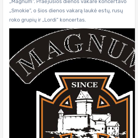
„Magnum“. Praėjusios dienos vakare koncertavo
„Smokie“, o šios dienos vakarą laukė estų, rusų
roko grupių ir „Lordi“ koncertas.