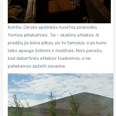
Kohtla-Jarvės apylinkės nusėtos piramidės
formos piliakalniais. Tai – skalūno atliekos. Iš
pradžių jis būna pilkas, po to tamsėja, o po kurio
laiko apauga žolėmis ir medžiais. Nors panašu,
kad dabartinės atliekos tvarkomos, o ne
paliekamos apželti savaime.