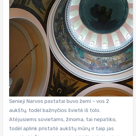
Senieji Narvos pastatai buvo žemi – vos 2
aukštų, todėl bažnyčios švietė iš tolo.
Atėjusiems sovietams, žinoma, tai nepatiko,
todėl aplink pristatė aukštų mūrų ir taip jas