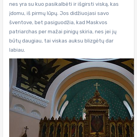
nes yra su kuo pasikalbėti ir išgirsti viską, kas
įdomu, iš pirmų lūpų. Jos didžiuojasi savo
šventove, bet pasiguodžia, kad Maskvos
patriarchas per mažai pinigų skiria, nes jei jų
būtų daugiau, tai viskas auksu blizgėtų dar
labiau.