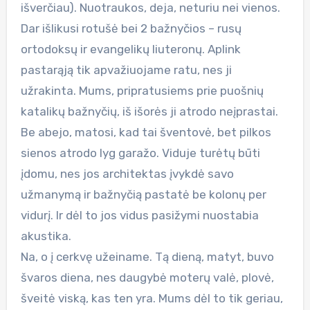
išverčiau). Nuotraukos, deja, neturiu nei vienos.
Dar išlikusi rotušė bei 2 bažnyčios – rusų
ortodoksų ir evangelikų liuteronų. Aplink
pastarąją tik apvažiuojame ratu, nes ji
užrakinta. Mums, pripratusiems prie puošnių
katalikų bažnyčių, iš išorės ji atrodo neįprastai.
Be abejo, matosi, kad tai šventovė, bet pilkos
sienos atrodo lyg garažo. Viduje turėtų būti
įdomu, nes jos architektas įvykdė savo
užmanymą ir bažnyčią pastatė be kolonų per
vidurį. Ir dėl to jos vidus pasižymi nuostabia
akustika.
Na, o į cerkvę užeiname. Tą dieną, matyt, buvo
švaros diena, nes daugybė moterų valė, plovė,
šveitė viską, kas ten yra. Mums dėl to tik geriau,