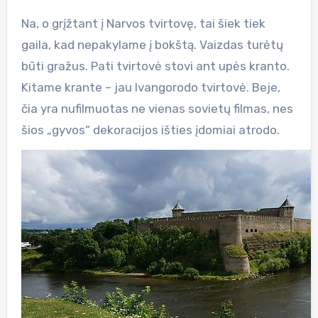
Na, o grįžtant į Narvos tvirtovę, tai šiek tiek
gaila, kad nepakylame į bokštą. Vaizdas turėtų
būti gražus. Pati tvirtovė stovi ant upės kranto.
Kitame krante – jau Ivangorodo tvirtovė. Beje,
čia yra nufilmuotas ne vienas sovietų filmas, nes
šios „gyvos“ dekoracijos išties įdomiai atrodo.