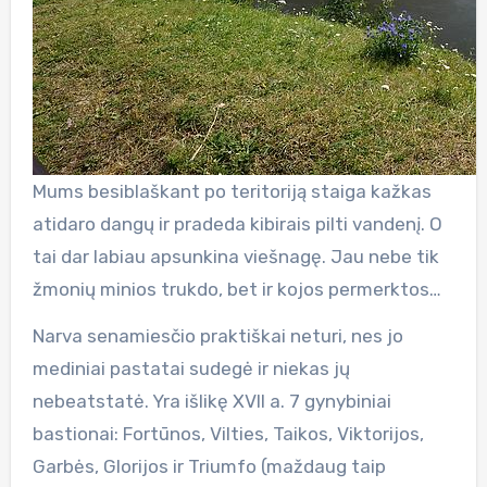
Mums besiblaškant po teritoriją staiga kažkas
atidaro dangų ir pradeda kibirais pilti vandenį. O
tai dar labiau apsunkina viešnagę. Jau nebe tik
žmonių minios trukdo, bet ir kojos permerktos…
Narva senamiesčio praktiškai neturi, nes jo
mediniai pastatai sudegė ir niekas jų
nebeatstatė. Yra išlikę XVII a. 7 gynybiniai
bastionai: Fortūnos, Vilties, Taikos, Viktorijos,
Garbės, Glorijos ir Triumfo (maždaug taip