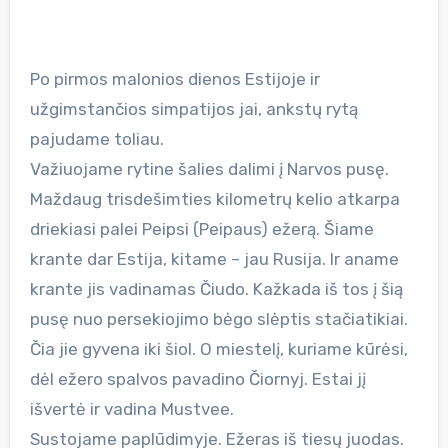
Po pirmos malonios dienos Estijoje ir
užgimstančios simpatijos jai, ankstų rytą
pajudame toliau.
Važiuojame rytine šalies dalimi į Narvos pusę.
Maždaug trisdešimties kilometrų kelio atkarpa
driekiasi palei Peipsi (Peipaus) ežerą. Šiame
krante dar Estija, kitame – jau Rusija. Ir aname
krante jis vadinamas Čiudo. Kažkada iš tos į šią
pusę nuo persekiojimo bėgo slėptis stačiatikiai.
Čia jie gyvena iki šiol. O miestelį, kuriame kūrėsi,
dėl ežero spalvos pavadino Čiornyj. Estai jį
išvertė ir vadina Mustvee.
Sustojame paplūdimyje. Ežeras iš tiesų juodas.