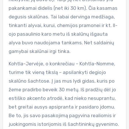
pakankamai didelis (net iki 30 km). Čia kasamas
degusis skalūnas. Tai labai dervinga medžiaga,
tinkanti alyvai, kurui, chemijos pramonei ir kt. II-
ojo pasaulinio karo metu iš skalūnų išgauta
alyva buvo naudojama tankams. Net saldainių
gamybai skalūnai irgi tinka.
Kohtla-Jervėje, o konkrečiau – Kohtla-Nomme,
turime tik vieną tikslą – apsilankyti degiojo
skalūno šachtose. Į jas mus lydi gidas, kuris po
žeme pradirbo beveik 30 metų. Iš pradžių dėl jo
estiško akcento atrodė, kad nieko nesuprantu,
bet greitai ausys apsipranta ir pasidaro įdomu.
Be to, jis savo pasakojimą pagyvina realiomis ir
juokingomis istorijomis iš šachtininkų gyvenimo.