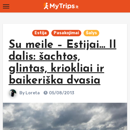
Skip
to
content
Estija
Pasakojimai
Šalys
Su meile – Estijai… II
dalis: šachtos,
glintas, kriokliai ir
baikeriška dvasia
By
Loreta
05/08/2013