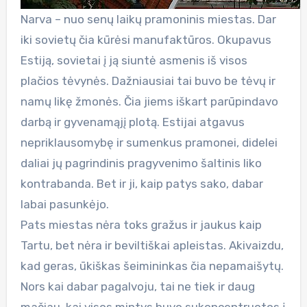
Narva – nuo senų laikų pramoninis miestas. Dar
iki sovietų čia kūrėsi manufaktūros. Okupavus
Estiją, sovietai į ją siuntė asmenis iš visos
plačios tėvynės. Dažniausiai tai buvo be tėvų ir
namų likę žmonės. Čia jiems iškart parūpindavo
darbą ir gyvenamąjį plotą. Estijai atgavus
nepriklausomybę ir sumenkus pramonei, didelei
daliai jų pagrindinis pragyvenimo šaltinis liko
kontrabanda. Bet ir ji, kaip patys sako, dabar
labai pasunkėjo.
Pats miestas nėra toks gražus ir jaukus kaip
Tartu, bet nėra ir beviltiškai apleistas. Akivaizdu,
kad geras, ūkiškas šeimininkas čia nepamaišytų.
Nors kai dabar pagalvoju, tai ne tiek ir daug