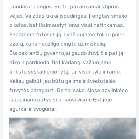
Juodas ir dangus. Be to, pakankamai stiprus
vėjas. Vaizdas tikrai įspūdingas. Įrengtas smėlio
pliažas, bet išsimaudyti oras visai netinkamas.
Padarome fotosesiją ir važiuojame toliau palei
ežerą, kuris neužilgo dingta už miškelių.
Čia pakrančių gyventojai gaudo žuvį, čia pat ją
rūko ir parduoda. Bet kadangi važiuojame
ankstų šeštadienio rytą, tai visur tylu ir ramu.
Vėliau galbūt jau būtų galima ir šviežutėlės
žuvytės paragauti. Be to, sako, šiose apylinkėse
išauginami patys skaniausi visoje Estijoje
agurkai ir svogūnai.