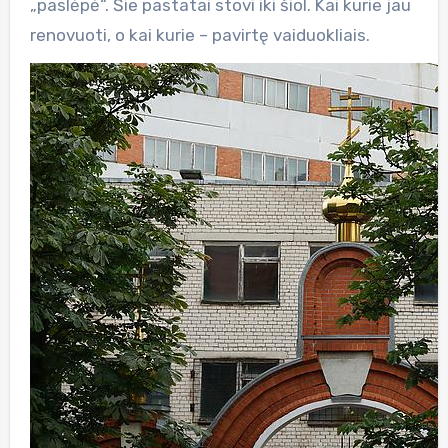
„paslėpė“. Šie pastatai stovi iki šiol. Kai kurie jau
renovuoti, o kai kurie – pavirtę vaiduokliais.