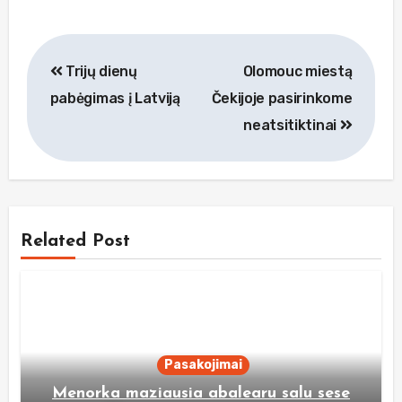
Navigacija
Trijų dienų
Olomouc miestą
tarp
pabėgimas į Latviją
Čekijoje pasirinkome
įrašų
neatsitiktinai
Related Post
Pasakojimai
Menorka maziausia abalearu salu sese