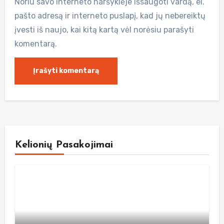
Noriu savo interneto naršyklėje išsaugoti vardą, el.
pašto adresą ir interneto puslapį, kad jų nebereiktų
įvesti iš naujo, kai kitą kartą vėl norėsiu parašyti
komentarą.
Kelionių Pasakojimai