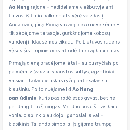
Ao Nang
rajone – nedideliame viešbutyje ant
kalvos, iš kurio balkono atsivėrė vaizdas į
Andamanų jūrą. Pirmą vakarą nieko neveikėme –
tik sėdėjome terasoje, gurkšnojome kokosų
vandenį ir klausėmės cikadų. Po Lietuvos rudens
vėsos šis tropinis oras atrodė tarsi apkabinimas.
Pirmąją dieną pradėjome lėtai – su pusryčiais po
palmėmis: šviežiai spaustos sultys, egzotiniai
vaisiai ir tailandietiškas ryžių patiekalas su
kiaušiniu. Po to nuėjome iki
Ao Nang
paplūdimio
, kuris pasirodė esąs gyvas, bet ne
per daug triukšmingas. Vanduo buvo šiltas kaip
vonia, o aplink plaukiojo ilganosiai laivai –
klasikinis Tailando simbolis. Įsigijome trumpą