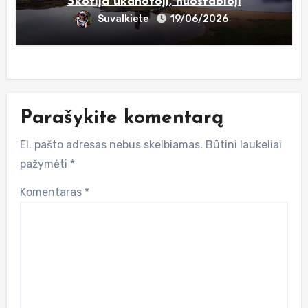
Škotija ūkanotoji, nuostabioji
Suvalkiete
19/06/2026
Parašykite komentarą
El. pašto adresas nebus skelbiamas.
Būtini laukeliai
pažymėti
*
Komentaras
*