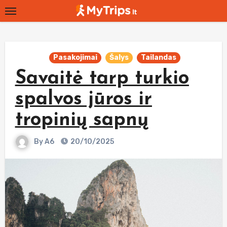
Skip
to
content
Pasakojimai
Šalys
Tailandas
Savaitė tarp turkio
spalvos jūros ir
tropinių sapnų
By
A6
20/10/2025