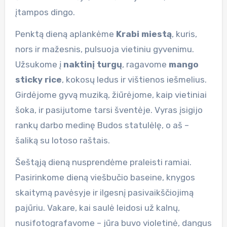
įtampos dingo.
Penktą dieną aplankėme
Krabi miestą
, kuris,
nors ir mažesnis, pulsuoja vietiniu gyvenimu.
Užsukome į
naktinį turgų
, ragavome
mango
sticky rice
, kokosų ledus ir vištienos iešmelius.
Girdėjome gyvą muziką, žiūrėjome, kaip vietiniai
šoka, ir pasijutome tarsi šventėje. Vyras įsigijo
rankų darbo medinę Budos statulėlę, o aš –
šaliką su lotoso raštais.
Šeštąją dieną nusprendėme praleisti ramiai.
Pasirinkome dieną viešbučio baseine, knygos
skaitymą pavėsyje ir ilgesnį pasivaikščiojimą
pajūriu. Vakare, kai saulė leidosi už kalnų,
nusifotografavome – jūra buvo violetinė, dangus