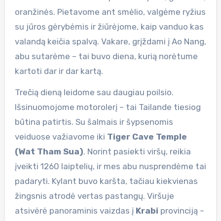
oranžinės. Pietavome ant smėlio, valgėme ryžius
su jūros gėrybėmis ir žiūrėjome, kaip vanduo kas
valandą keičia spalvą. Vakare, grįždami į Ao Nang,
abu sutarėme – tai buvo diena, kurią norėtume
kartoti dar ir dar kartą.
Trečią dieną leidome sau daugiau poilsio.
Išsinuomojome motorolerį – tai Tailande tiesiog
būtina patirtis. Su šalmais ir šypsenomis
veiduose važiavome iki
Tiger Cave Temple
(Wat Tham Sua)
. Norint pasiekti viršų, reikia
įveikti 1260 laiptelių, ir mes abu nusprendėme tai
padaryti. Kylant buvo karšta, tačiau kiekvienas
žingsnis atrodė vertas pastangų. Viršuje
atsivėrė panoraminis vaizdas į
Krabi
provinciją –