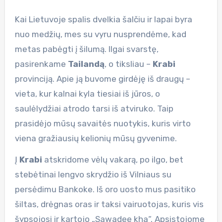
Kai Lietuvoje spalis dvelkia šalčiu ir lapai byra
nuo medžių, mes su vyru nusprendėme, kad
metas pabėgti į šilumą. Ilgai svarstę,
pasirenkame
Tailandą
, o tiksliau –
Krabi
provinciją. Apie ją buvome girdėję iš draugų –
vieta, kur kalnai kyla tiesiai iš jūros, o
saulėlydžiai atrodo tarsi iš atviruko. Taip
prasidėjo mūsų savaitės nuotykis, kuris virto
viena gražiausių kelionių mūsų gyvenime.
Į
Krabi
atskridome vėlų vakarą, po ilgo, bet
stebėtinai lengvo skrydžio iš Vilniaus su
persėdimu Bankoke. Iš oro uosto mus pasitiko
šiltas, drėgnas oras ir taksi vairuotojas, kuris vis
šypsojosi ir kartojo „Sawadee kha“. Apsistojome