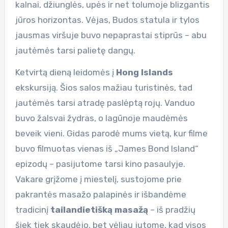
kalnai, džiunglės, upės ir net tolumoje blizgantis
jūros horizontas. Vėjas, Budos statula ir tylos
jausmas viršuje buvo nepaprastai stiprūs – abu
jautėmės tarsi palietę dangų.
Ketvirtą dieną leidomės į
Hong Islands
ekskursiją. Šios salos mažiau turistinės, tad
jautėmės tarsi atradę paslėptą rojų. Vanduo
buvo žalsvai žydras, o lagūnoje maudėmės
beveik vieni. Gidas parodė mums vietą, kur filme
buvo filmuotas vienas iš „James Bond Island“
epizodų – pasijutome tarsi kino pasaulyje.
Vakare grįžome į miestelį, sustojome prie
pakrantės masažo palapinės ir išbandėme
tradicinį
tailandietišką masažą
– iš pradžių
šiek tiek skaudėjo, bet vėliau jutome, kad visos