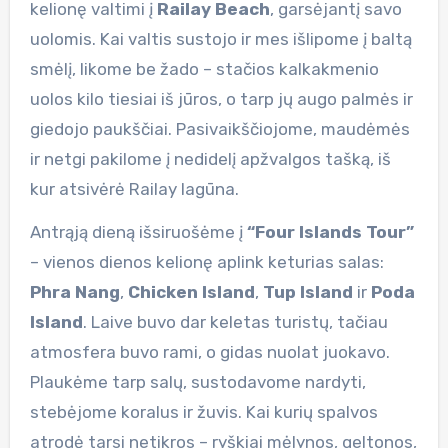
kelionę valtimi į
Railay Beach
, garsėjantį savo
uolomis. Kai valtis sustojo ir mes išlipome į baltą
smėlį, likome be žado – stačios kalkakmenio
uolos kilo tiesiai iš jūros, o tarp jų augo palmės ir
giedojo paukščiai. Pasivaikščiojome, maudėmės
ir netgi pakilome į nedidelį apžvalgos tašką, iš
kur atsivėrė Railay lagūna.
Antrąją dieną išsiruošėme į
“Four Islands Tour”
– vienos dienos kelionę aplink keturias salas:
Phra Nang
,
Chicken Island
,
Tup Island
ir
Poda
Island
. Laive buvo dar keletas turistų, tačiau
atmosfera buvo rami, o gidas nuolat juokavo.
Plaukėme tarp salų, sustodavome nardyti,
stebėjome koralus ir žuvis. Kai kurių spalvos
atrodė tarsi netikros – ryškiai mėlynos, geltonos,