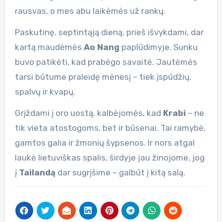
rausvas, o mes abu laikėmės už rankų.
Paskutinę, septintąją dieną, prieš išvykdami, dar
kartą maudėmės
Ao Nang
paplūdimyje. Sunku
buvo patikėti, kad prabėgo savaitė. Jautėmės
tarsi būtume praleidę mėnesį – tiek įspūdžių,
spalvų ir kvapų.
Grįždami į oro uostą, kalbėjomės, kad
Krabi
– ne
tik vieta atostogoms, bet ir būsenai. Tai ramybė,
gamtos galia ir žmonių šypsenos. Ir nors atgal
laukė lietuviškas spalis, širdyje jau žinojome, jog
į
Tailandą
dar sugrįšime – galbūt į kitą salą.