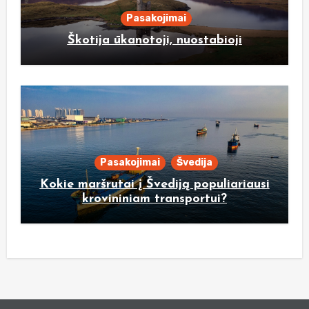
Pasakojimai
Škotija ūkanotoji, nuostabioji
Pasakojimai
Švedija
Kokie maršrutai į Švediją populiariausi
krovininiam transportui?