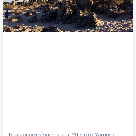
Bulgarijoje ilsėjomės apie 20 km už Varnos į