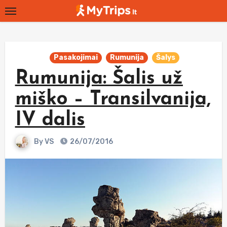
Skip
to
content
Pasakojimai
Rumunija
Šalys
Rumunija: Šalis už
miško – Transilvanija,
IV dalis
By
VS
26/07/2016