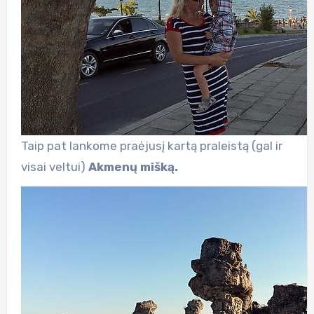
Taip pat lankome praėjusį kartą praleistą (gal ir
visai veltui)
Akmenų mišką.