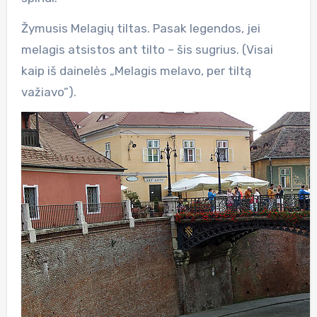
Žymusis Melagių tiltas. Pasak legendos, jei
melagis atsistos ant tilto – šis sugrius. (Visai
kaip iš dainelės „Melagis melavo, per tiltą
važiavo”).