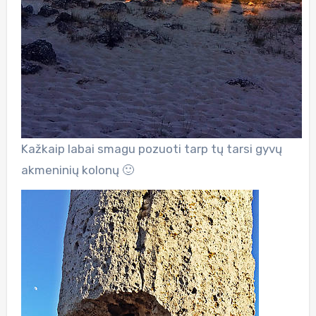
Kažkaip labai smagu pozuoti tarp tų tarsi gyvų
akmeninių kolonų 🙂