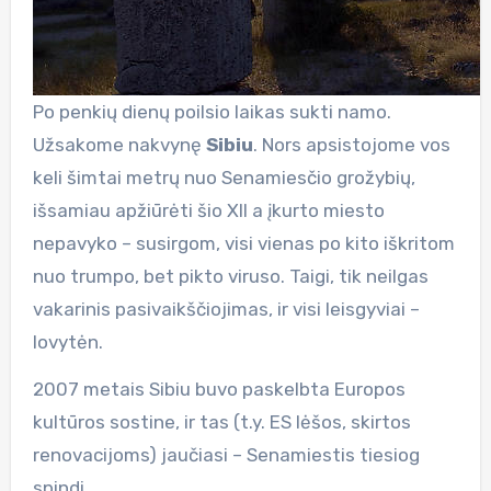
Po penkių dienų poilsio laikas sukti namo.
Užsakome nakvynę
Sibiu
. Nors apsistojome vos
keli šimtai metrų nuo Senamiesčio grožybių,
išsamiau apžiūrėti šio XII a įkurto miesto
nepavyko – susirgom, visi vienas po kito iškritom
nuo trumpo, bet pikto viruso. Taigi, tik neilgas
vakarinis pasivaikščiojimas, ir visi leisgyviai –
lovytėn.
2007 metais Sibiu buvo paskelbta Europos
kultūros sostine, ir tas (t.y. ES lėšos, skirtos
renovacijoms) jaučiasi – Senamiestis tiesiog
spindi.