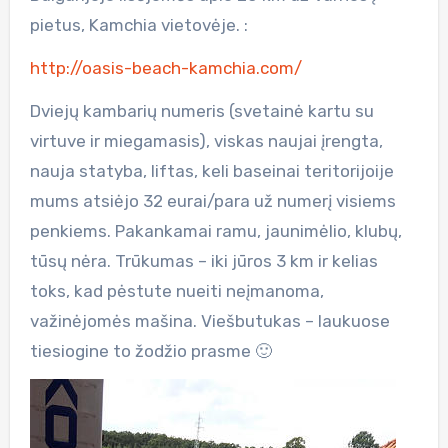
pietus, Kamchia vietovėje. :
http://oasis-beach-kamchia.com/
Dviejų kambarių numeris (svetainė kartu su
virtuve ir miegamasis), viskas naujai įrengta,
nauja statyba, liftas, keli baseinai teritorijoije
mums atsiėjo 32 eurai/para už numerį visiems
penkiems. Pakankamai ramu, jaunimėlio, klubų,
tūsų nėra. Trūkumas – iki jūros 3 km ir kelias
toks, kad pėstute nueiti neįmanoma,
važinėjomės mašina. Viešbutukas – laukuose
tiesiogine to žodžio prasme 🙂