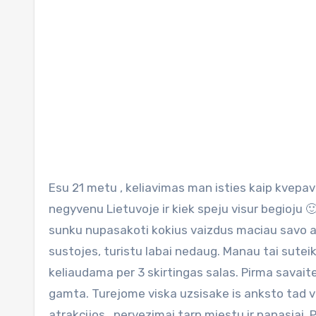
Esu 21 metu , keliavimas man isties kaip kvepavimas. Tiesiog be to gyventi negaleciau. Jau 3 metai kaip
negyvenu Lietuvoje ir kiek speju visur begioju 🙂
sunku nupasakoti kokius vaizdus maciau savo aki
sustojes, turistu labai nedaug. Manau tai sutei
keliaudama per 3 skirtingas salas. Pirma savaite 
gamta. Turejome viska uzsisake is anksto tad v
atrakcijos , pervezimai tarp miestu ir panasiai. 