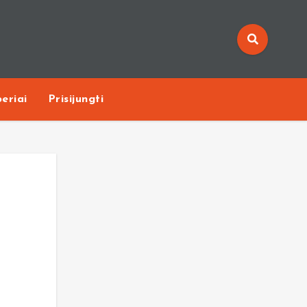
eriai
Prisijungti