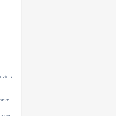
odziais
 savo
ezais ,