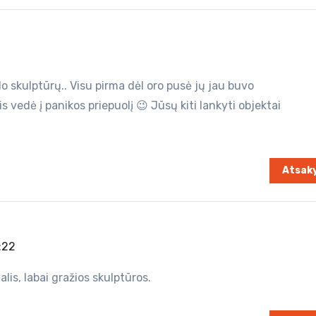
o skulptūrų.. Visu pirma dėl oro pusė jų jau buvo
 vis vedė į panikos priepuolį 😉 Jūsų kiti lankyti objektai
Atsaky
:22
alis, labai gražios skulptūros.