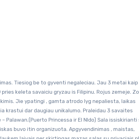
 pries keleta savaiciu gryzau is Filipinu. Rojus zemeje. Z
mis. Jie ypatingi , gamta atrodo lyg nepaliesta, laikas
kia krastui dar daugiau unikalumo. Praleidau 3 savaites
– Palawan.(Puerto Princessa ir El NIdo) Sala issiskirianti
iskas buvo itin organizuota. Apgyvendinimas , maistas,
Plaukem laivais per skirtingas mazas salas su privaciais pl