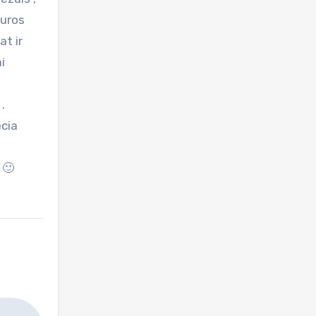
juros
at ir
i
.
ecia
 🙂