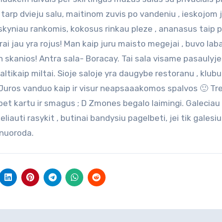
arp dvieju salu, maitinom zuvis po vandeniu , ieskojom 
skyniau rankomis, kokosus rinkau pleze , ananasus taip p
 rai jau yra rojus! Man kaip juru maisto megejai , buvo laba
in skanios! Antra sala- Boracay. Tai sala visame pasaulyje
baltikaip miltai. Sioje saloje yra daugybe restoranu , klubu 
a. Juros vanduo kaip ir visur neapsaaakomos spalvos 🙂 Tr
 bet kartu ir smagus ; D Zmones begalo laimingi. Galeciau
iauti rasykit , butinai bandysiu pagelbeti, jei tik galesiu
 nuoroda.