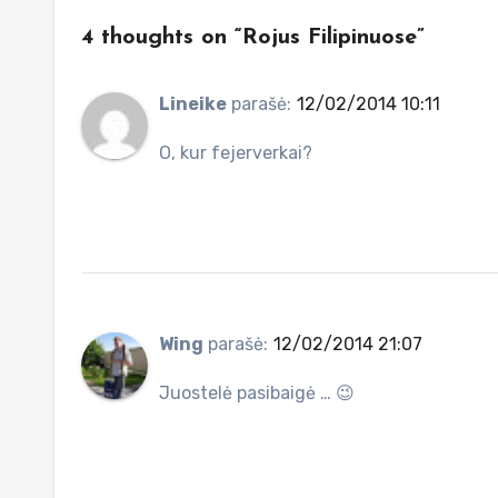
4 thoughts on “Rojus Filipinuose”
Lineike
parašė:
12/02/2014 10:11
O, kur fejerverkai?
Wing
parašė:
12/02/2014 21:07
Juostelė pasibaigė … 😉