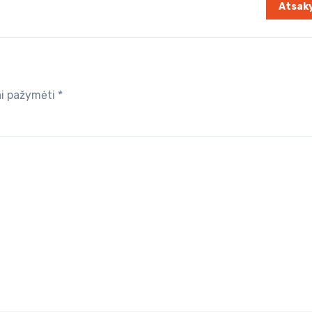
Atsaky
iai pažymėti
*