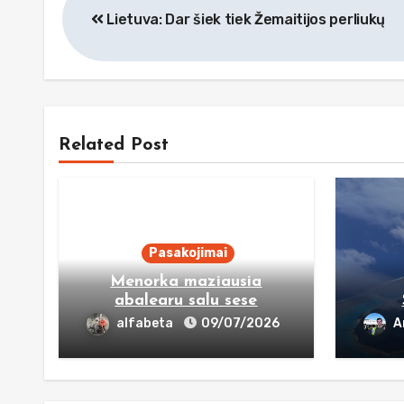
Lietuva: Dar šiek tiek Žemaitijos perliukų
tarp
įrašų
Related Post
Pasakojimai
Menorka maziausia
abalearu salu sese
alfabeta
09/07/2026
A