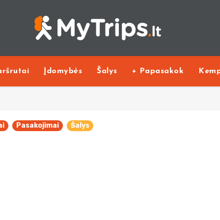
ršrutai
Įdomybės
Šalys
+ Papasakok
Kemp
ai
Pasakojimai
Šalys