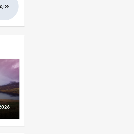
joj
,
2026