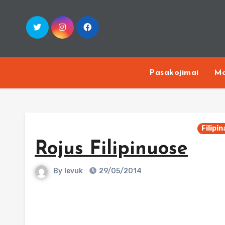
Skip
to
content
Pasakojimai
Ma
Filipin
Rojus Filipinuose
By
Ievuk
29/05/2014