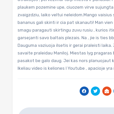
plaukem pozemine upe, ciuozem virve sujungta t
zvaigzdziu, laiko veltui neleidom.Mango vaisius 
bananus gali skinti ir cia pat skanauti! Man vien
smagu paragauti skirtingu zuvu rusiu , kurios it
garsejanti savo baltais plezais. Na , jie is ties b
Dauguma vaziuoja ilsetis ir gerai praleisti laik
savaite praleidau Maniloj. Miestas lyg pragaras
pasakot be galo daug. Jei kas nors planuojaut kel
Ikeliau video is keliones I Youtube , apacioje yra
Navigacija