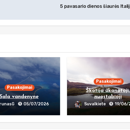
5 pavasario dienos šiaurės Itali
Pasakojimai
Pasakojimai
Škotija ūkanotoji
Sala vandenyne
nuostabioji
runasG
05/07/2026
Suvalkiete
19/06/