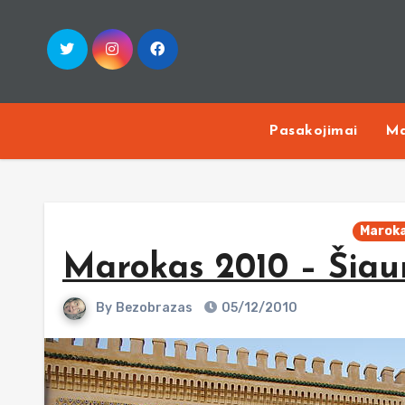
Skip
to
content
Pasakojimai
Ma
Marok
Marokas 2010 – Šiaur
By
Bezobrazas
05/12/2010