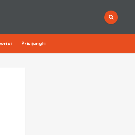
eriai
Prisijungti