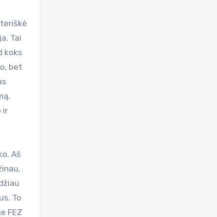
teriškė
a. Tai
d koks
o, bet
as
mą.
 ir
ko. Aš
žinau,
džiau
us. To
je FEZ