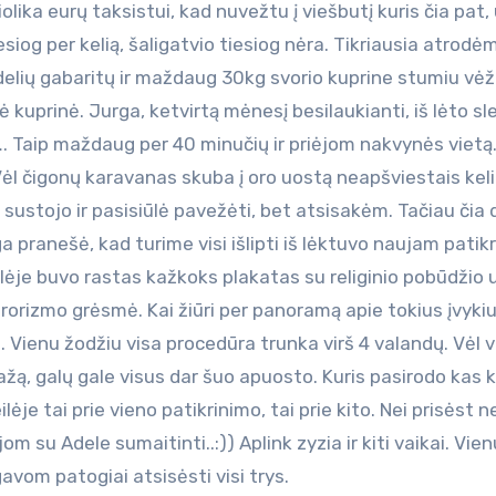
olika eurų taksistui, kad nuvežtu į viešbutį kuris čia pat,
siog per kelią, šaligatvio tiesiog nėra. Tikriausia atrodė
idelių gabaritų ir maždaug 30kg svorio kuprine stumiu vėž
kuprinė. Jurga, ketvirtą mėnesį besilaukianti, iš lėto sl
si…. Taip maždaug per 40 minučių ir priėjom nakvynės vietą
 Vėl čigonų karavanas skuba į oro uostą neapšviestais keli
sustojo ir pasisiūlė pavežėti, bet atsisakėm. Tačiau čia 
ga pranešė, kad turime visi išlipti iš lėktuvo naujam patikr
ėje buvo rastas kažkoks plakatas su religinio pobūdžio 
orizmo grėsmė. Kai žiūri per panoramą apie tokius įvykiu
i. Vienu žodžiu visa procedūra trunka virš 4 valandų. Vėl 
ą, galų gale visus dar šuo apuosto. Kuris pasirodo kas ke
lėje tai prie vieno patikrinimo, tai prie kito. Nei prisėst ne
ijom su Adele sumaitinti..:)) Aplink zyzia ir kiti vaikai. Vien
gavom patogiai atsisėsti visi trys.