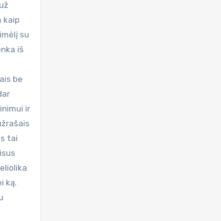
 už
m kaip
imėlį su
enka iš
.
ais be
dar
inimui ir
užrašais
s tai
visus
liolika
i ką.
u