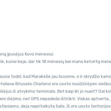
dieną įpusėjus Kovo mėnesiui.
delė, kuriai beje, dar tik 18 mėnesių bei mano ketvirtą mėn
miausia todėl, kad Marakeše jau buvome, o ir skrydžio kain
oliese Briuselio Charleroi oro uosto nusižiūrėjom viešbu
ėjus iš atvykimo terminalo. Bet kaip iki jo nueit? Gal ko
mi išėjimo, net GPS nepadeda ištrūkti. Viskas aptverta, 
tiesiems, deja nepritaikyta šalis. Iš oro uosto teritorijo