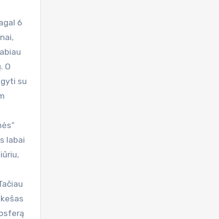
agal 6
nai,
labiau
. O
lgyti su
im
mės“
s labai
iūriu,
Tačiau
akešas
mosferą