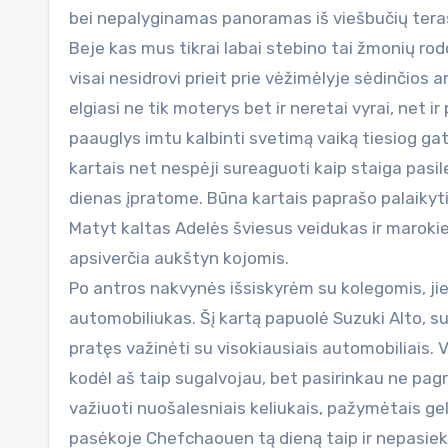
bei nepalyginamas panoramas iš viešbučių teras
Beje kas mus tikrai labai stebino tai žmonių ro
visai nesidrovi prieit prie vėžimėlyje sėdinčios a
elgiasi ne tik moterys bet ir neretai vyrai, net
paauglys imtu kalbinti svetimą vaiką tiesiog gat
kartais net nespėji sureaguoti kaip staiga pasilen
dienas įpratome. Būna kartais paprašo palaikyti 
Matyt kaltas Adelės šviesus veidukas ir marokieč
apsiverčia aukštyn kojomis.
Po antros nakvynės išsiskyrėm su kolegomis, jie
automobiliukas. Šį kartą papuolė Suzuki Alto, s
pratęs važinėti su visokiausiais automobiliais.
kodėl aš taip sugalvojau, bet pasirinkau ne pag
važiuoti nuošalesniais keliukais, pažymėtais g
pasėkoje Chefchaouen tą dieną taip ir nepasiekėm