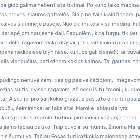
be gido galima nebent atsitiktinai. Po kurio laiko medina
os erdvės, siauros gatvelės. Šiaip ne taip klaidžiodami p
kalvos šiaurinėje pusėje. Nuo čia matosi visa medina, kal
e dar apėjom naujesnė dalį. Papuolėm į kitą turgų, tik jau 
i didelė, ragavom visko drąsiai, jokių virškinimo problemų
epami nedidelėse blyninėse, kuriuos gali išsinešti ar suva
kelis vienbučius, patikrinom kokios kainos. Tai gaunasi tr
įspūdingo nenuveikėm, tiesiog pasivaikščiojom, „mėgavo
ežias sultis ir visko ragavom. Aš nesu iš tų žmonių kuriuo
i. Aišku jei pro šalį kokio gražaus pastato einu tai pasiž
ešbučių šeimininkai ar taksistai, Maroke labiausiai yra
kartą lankosi maroke būtinai pirmiausia važiuoja tenai. 
 jiems labiau patiko. Taip buvo ir su mumis. Žinoma Mar
ktinis šurmulys. Tačiau Fesas turi kažkokią malonesnę at