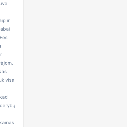
tuve
ip ir
labai
 Fes
u
r
ūrėjom,
nkas
uk visai
 kad
 derybų
 kainas