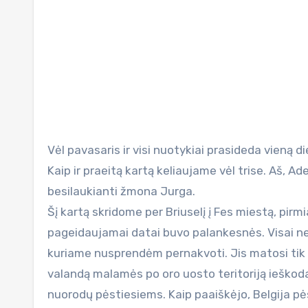
Vėl pavasaris ir visi nuotykiai prasideda vieną 
Kaip ir praeitą kartą keliaujame vėl trise. Aš, A
besilaukianti žmona Jurga.
Šį kartą skridome per Briuselį į Fes miestą, pir
pageidaujamai datai buvo palankesnės. Visai net
kuriame nusprendėm pernakvoti. Jis matosi tik iš
valandą malamės po oro uosto teritoriją ieškoda
nuorodų pėstiesiems. Kaip paaiškėjo, Belgija pės