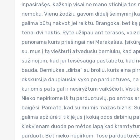
ir pasirašęs. Kažkaip visai ne mano stichija to
nemoku. Vienu žodžiu gavom didelį šeimyninį k
galima būtų nakvot jei reiktu. Brangoka, bet ką 
tenai dvi naktis. Ryte užlipau ant terasos, vaiz
panorama kuris priešingai nei Marakešas, Įsikūrę
su, mus į tą viešbutį atvedusiu berniuku, kad 
sužinojom, kad jei teisėsauga pastabėtu, kad
bauda. Berniukas „dirba“ su broliu, kuris eina pirm
ekskursija daugiausiai vyko po parduotuves, na
kuriomis pats gal ir nesiryžtum vaikščioti. Vist
Nieko nepirkome iš tų parduotuvių, po antros ar 
baigėsi. Pamatė, kad su mumis mažas biznis. Sus
galima apžiūrėti tik įėjus į kokią odos dirbinių 
kiekvienam duoda po mėtos lapą kad kramtytum 
parduoti. Bet nieko nepirkom. Tose parduotuvės