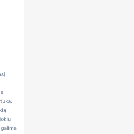
esį
os
tuką,
kią
jokių
s galima