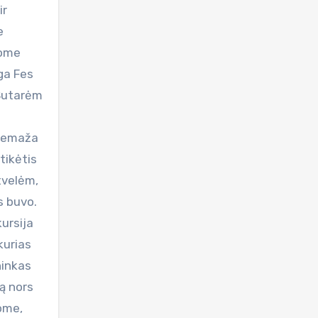
ir
e
jome
nga Fes
 Sutarėm
 nemaža
 tikėtis
tvelėm,
s buvo.
kursija
kurias
ninkas
ą nors
ome,