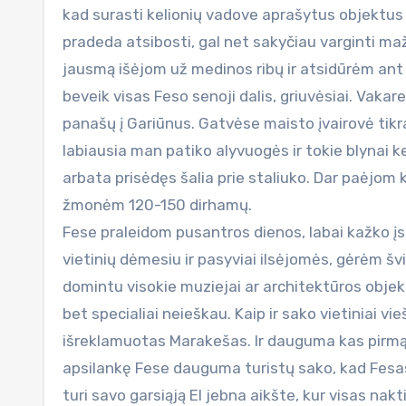
kad surasti kelionių vadove aprašytus objektus 
pradeda atsibosti, gal net sakyčiau varginti maž
jausmą išėjom už medinos ribų ir atsidūrėm ant 
beveik visas Feso senoji dalis, griuvėsiai. Vakar
panašų į Gariūnus. Gatvėse maisto įvairovė tikra
labiausia man patiko alyvuogės ir tokie blynai k
arbata prisėdęs šalia prie staliuko. Dar paėjom 
žmonėm 120-150 dirhamų.
Fese praleidom pusantros dienos, labai kažko 
vietinių dėmesiu ir pasyviai ilsėjomės, gėrėm švi
domintu visokie muziejai ar architektūros objekta
bet specialiai neieškau. Kaip ir sako vietiniai vi
išreklamuotas Marakešas. Ir dauguma kas pirmą 
apsilankę Fese dauguma turistų sako, kad Fesas
turi savo garsiąją El jebna aikšte, kur visas na