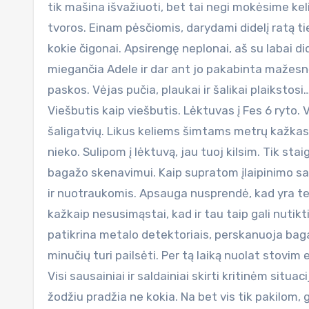
tik mašina išvažiuoti, bet tai negi mokėsime keli
tvoros. Einam pėsčiomis, darydami didelį ratą tie
kokie čigonai. Apsirengę neplonai, aš su labai d
miegančia Adele ir dar ant jo pakabinta mažesnė 
paskos. Vėjas pučia, plaukai ir šalikai plaiksto
Viešbutis kaip viešbutis. Lėktuvas į Fes 6 ryto.
šaligatvių. Likus keliems šimtams metrų kažkas 
nieko. Sulipom į lėktuvą, jau tuoj kilsim. Tik stai
bagažo skenavimui. Kaip supratom įlaipinimo sal
ir nuotraukomis. Apsauga nusprendė, kad yra ter
kažkaip nesusimąstai, kad ir tau taip gali nutikt
patikrina metalo detektoriais, perskanuoja bagaž
minučių turi pailsėti. Per tą laiką nuolat stovim ei
Visi sausainiai ir saldainiai skirti kritinėm situac
žodžiu pradžia ne kokia. Na bet vis tik pakilom, 