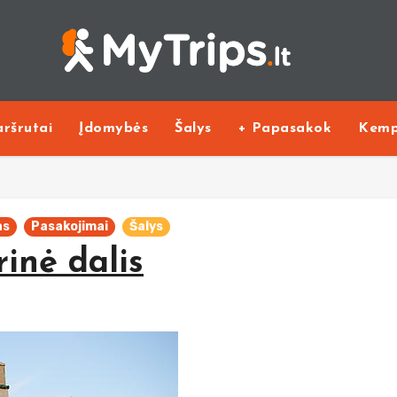
ršrutai
Įdomybės
Šalys
+ Papasakok
Kemp
as
Pasakojimai
Šalys
inė dalis