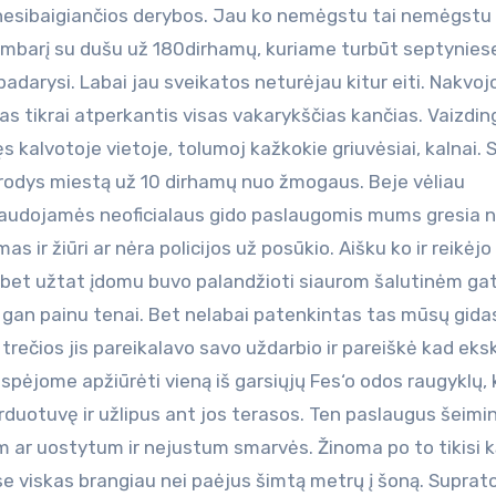
s nesibaigiančios derybos. Jau ko nemėgstu tai nemėgstu 
ambarį su dušu už 180dirhamų, kuriame turbūt septynies
padarysi. Labai jau sveikatos neturėjau kitur eiti. Nakvo
das tikrai atperkantis visas vakarykščias kančias. Vaizdi
s kalvotoje vietoje, tolumoj kažkokie griuvėsiai, kalnai.
aprodys miestą už 10 dirhamų nuo žmogaus. Beje vėliau
 naudojamės neoficialaus gido paslaugomis mums gresia
as ir žiūri ar nėra policijos už posūkio. Aišku ko ir reikėjo
 bet užtat įdomu buvo palandžioti siaurom šalutinėm ga
ik gan painu tenai. Bet nelabai patenkintas tas mūsų gida
trečios jis pareikalavo savo uždarbio ir pareiškė kad eks
pėjome apžiūrėti vieną iš garsiųjų Fes‘o odos raugyklų, 
parduotuvę ir užlipus ant jos terasos. Ten paslaugus šeimi
ar uostytum ir nejustum smarvės. Žinoma po to tikisi k
e viskas brangiau nei paėjus šimtą metrų į šoną. Suprat