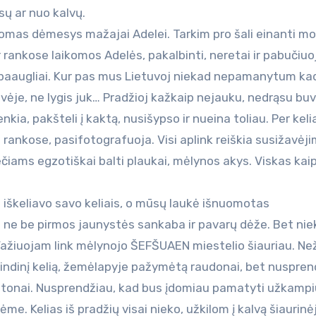
ų ar nuo kalvų.
domas dėmesys mažajai Adelei. Tarkim pro šali einanti mo
r rankose laikomos Adelės, pakalbinti, neretai ir pabučiuoj
 ir paaugliai. Kur pas mus Lietuvoj niekad nepamanytum ka
vėje, ne lygis juk… Pradžioj kažkaip nejauku, nedrąsu buv
kia, pakšteli į kaktą, nusišypso ir nueina toliau. Per keli
rankose, pasifotografuoja. Visi aplink reiškia susižavėji
iams egzotiškai balti plaukai, mėlynos akys. Viskas kaip
 iškeliavo savo keliais, o mūsų laukė išnuomotas
u ne be pirmos jaunystės sankaba ir pavarų dėže. Bet nie
 Važiuojam link mėlynojo ŠEFŠUAEN miestelio šiauriau. Ne
rindinį kelią, žemėlapyje pažymėtą raudonai, bet nuspren
eltonai. Nusprendžiau, kad bus įdomiau pamatyti užkampi
e. Kelias iš pradžių visai nieko, užkilom į kalvą šiaurinė