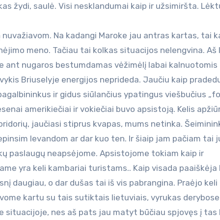
kas žydi, saulė. Visi nesklandumai kaip ir užsimiršta. Lėk
ną nuvažiavom. Na kadangi Maroke jau antras kartas, tai ka
inėjimo meno. Tačiau tai kolkas situacijos nelengvina. Aš 
ine ant nugaros bestumdamas vėžimėlį labai kalnuotomis
įvykis Briuselyje energijos neprideda. Jaučiu kaip praded
s pagalbininkus ir gidus siūlančius ypatingus viešbučius „fo
esenai amerikiečiai ir vokiečiai buvo apsistoją. Kelis apži
koridorių, jaučiasi stiprus kvapas, mums netinka. Šeimini
vepinsim levandom ar dar kuo ten. Ir šiaip jam pačiam tai j
ninkų paslaugų neapsėjome. Apsistojome tokiam kaip ir
ame yra keli kambariai turistams.. Kaip visada paaiškėja
nį daugiau, o dar dušas tai iš vis pabrangina. Praėjo keli
vome kartu su tais sutiktais lietuviais, vyrukas derybose
e situacijoje, nes aš pats jau matyt būčiau spjovęs į tas