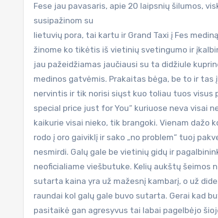
Fese jau pavasaris, apie 20 laipsnių šilumos, vis
susipažinom su
lietuvių pora, tai kartu ir Grand Taxi į Fes medi
žinome ko tikėtis iš vietinių svetingumo ir įkalb
jau pažeidžiamas jaučiausi su ta didžiule kupr
medinos gatvėmis. Prakaitas bėga, be to ir tas 
nervintis ir tik norisi siųst kuo toliau tuos visu
special price just for You“ kuriuose neva visai n
kaikurie visai nieko, tik brangoki. Vienam dažo 
rodo į oro gaiviklį ir sako „no problem“ tuoj pak
nesmirdi. Galų gale be vietinių gidų ir pagalbi
neoficialiame viešbutuke. Kelių aukštų šeimos n
sutarta kaina yra už mažesnį kambarį, o už dides
raundai kol galų gale buvo sutarta. Gerai kad bu
pasitaikė gan agresyvus tai labai pagelbėjo šioj