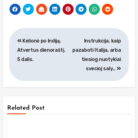
Navigacija
Kelionė po Indiją.
Instrukcija, kaip
tarp
Atvertus dienoraštį.
pazaboti Italija, arba
įrašų
5 dalis.
tiesiog nuotykiai
svecioj saly…
Related Post