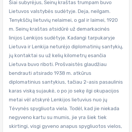
Šiai subyrėjus, Seinų kraštas trumpam buvo
Lietuvos valstybės sudėtyje. Deja, neilgam.
Tenykščių lietuvių nelaimei, o gal ir laimei, 1920
m. Seinų kraštas atsidūrė už demarkacinės
linijos Lenkijos sudėtyje. Kadangi tarpukaryje
Lietuva ir Lenkija neturėjo diplomatinių santykių,
jų kontaktai su už kelių kilometrų esančia
Lietuva buvo riboti. Prošvaistės glaudžiau
bendrauti atsirado 1938 m. atkūrus
diplomatinius santykius, tačiau 2-asis pasaulinis
karas viską sujaukė, o po jo sekę ilgi okupacijos
metai vėl atskyrė Lenkijos lietuvius nuo jų
Tėvynės spygliuota viela. Todėl, kad jie niekada
negyveno kartu su mumis, jie yra šiek tiek
skirtingi, visgi gyveno anapus spygliuotos vielos,