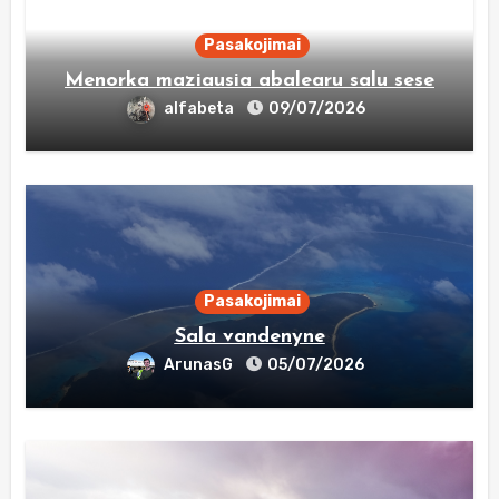
Pasakojimai
Menorka maziausia abalearu salu sese
alfabeta
09/07/2026
Pasakojimai
Sala vandenyne
ArunasG
05/07/2026