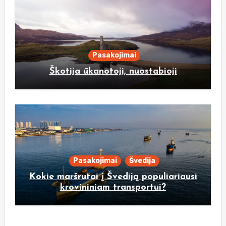
Pasakojimai
Škotija ūkanotoji, nuostabioji
Pasakojimai
Švedija
Kokie maršrutai į Švediją populiariausi
krovininiam transportui?