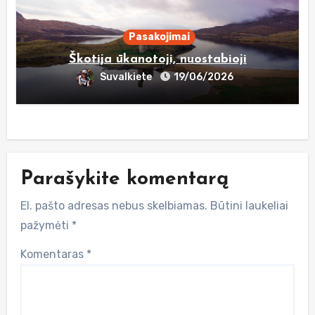
Pasakojimai
Škotija ūkanotoji, nuostabioji
Suvalkiete
19/06/2026
Parašykite komentarą
El. pašto adresas nebus skelbiamas.
Būtini laukeliai
pažymėti
*
Komentaras
*