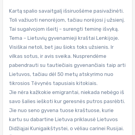
Kartą spalio savaitgalį išsiruošėme pasivažinėti.
Toli važiuoti nenorėjom, tačiau norėjosi į užsienį.
Tai sugalvojom išeitį – surengti teminę išvyką.
Tema – Lietuvių gyvenamieji kraštai Lenkijoje.
Visiškai netoli, bet jau šioks toks užsienis. Ir
vilkas sotus, ir avis sveika. Nusprendėme
pabendrauti su tautiečiais gyvenančiais taip arti
Lietuvos, tačiau dėl 50 metų atskyrimo nuo
tikrosios Tėvynės tapusiais kitokiais.
Jie nėra kažkokie emigrantai, niekada nebėgo iš
savo šalies ieškoti kur geresnės putros pasrėbti.
Jie nuo seno gyvena tuose kraštuose, kurie
kartu su dabartine Lietuva priklausė Lietuvos
Didžiąjai Kunigaikštystei, o vėliau carinei Rusijai.