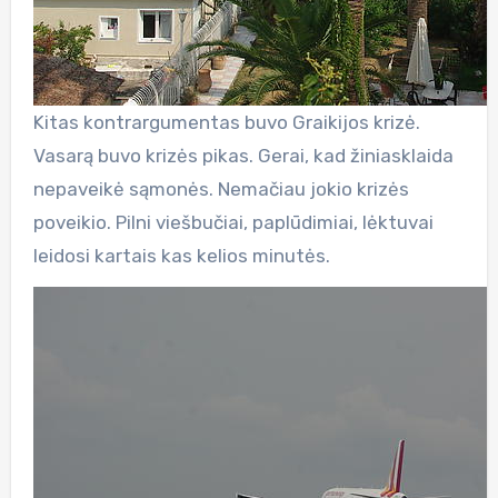
Kitas kontrargumentas buvo Graikijos krizė.
Vasarą buvo krizės pikas. Gerai, kad žiniasklaida
nepaveikė sąmonės. Nemačiau jokio krizės
poveikio. Pilni viešbučiai, paplūdimiai, lėktuvai
leidosi kartais kas kelios minutės.