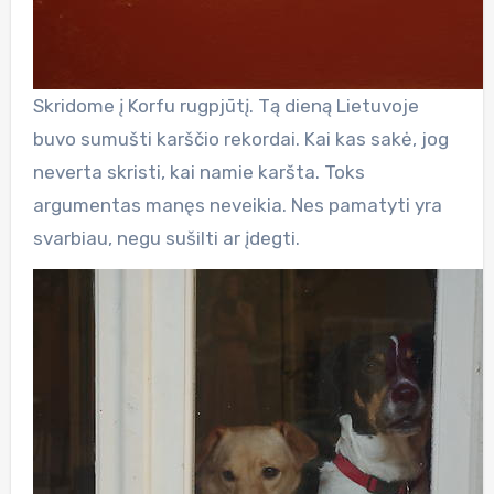
Skridome į Korfu rugpjūtį. Tą dieną Lietuvoje
buvo sumušti karščio rekordai. Kai kas sakė, jog
neverta skristi, kai namie karšta. Toks
argumentas manęs neveikia. Nes pamatyti yra
svarbiau, negu sušilti ar įdegti.