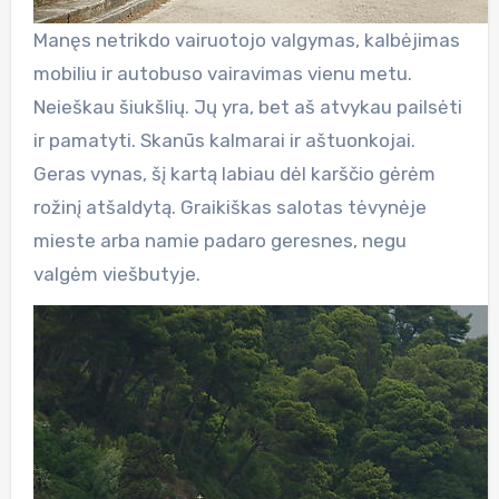
Manęs netrikdo vairuotojo valgymas, kalbėjimas
mobiliu ir autobuso vairavimas vienu metu.
Neieškau šiukšlių. Jų yra, bet aš atvykau pailsėti
ir pamatyti. Skanūs kalmarai ir aštuonkojai.
Geras vynas, šį kartą labiau dėl karščio gėrėm
rožinį atšaldytą. Graikiškas salotas tėvynėje
mieste arba namie padaro geresnes, negu
valgėm viešbutyje.