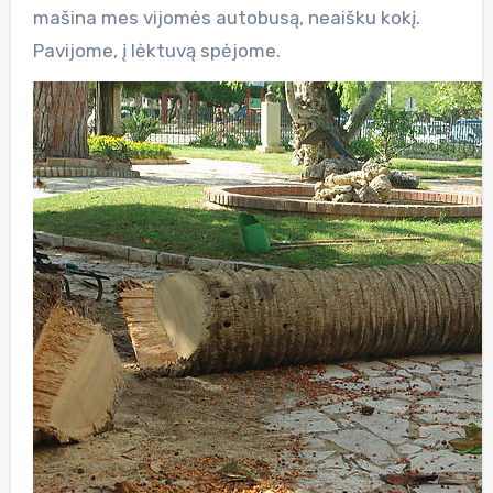
mašina mes vijomės autobusą, neaišku kokį.
Pavijome, į lėktuvą spėjome.