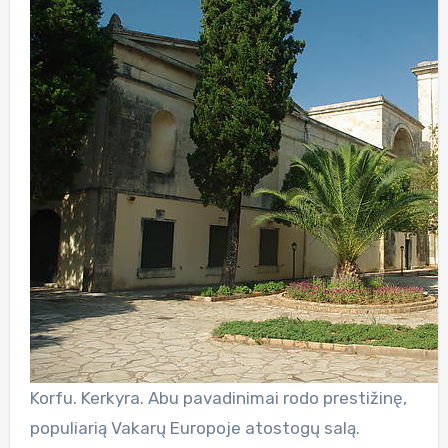
Korfu. Kerkyra. Abu pavadinimai rodo prestižinę,
populiarią Vakarų Europoje atostogų salą.