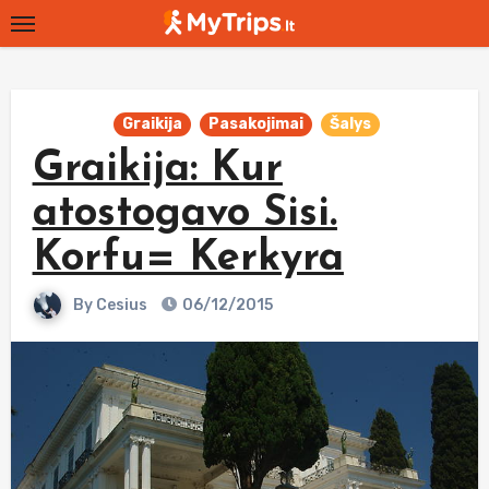
Skip
to
content
Graikija
Pasakojimai
Šalys
Graikija: Kur
atostogavo Sisi.
Korfu= Kerkyra
By
Cesius
06/12/2015