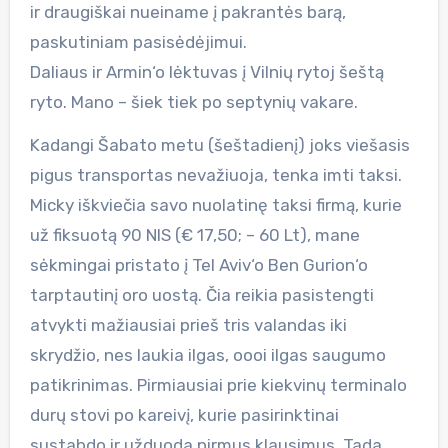
ir draugiškai nueiname į pakrantės barą,
paskutiniam pasisėdėjimui.
Daliaus ir Armin‘o lėktuvas į Vilnių rytoj šeštą
ryto. Mano – šiek tiek po septynių vakare.
Kadangi Šabato metu (šeštadienį) joks viešasis
pigus transportas nevažiuoja, tenka imti taksi.
Micky iškviečia savo nuolatinę taksi firmą, kurie
už fiksuotą 90 NIS (€ 17,50; – 60 Lt), mane
sėkmingai pristato į Tel Aviv‘o Ben Gurion‘o
tarptautinį oro uostą. Čia reikia pasistengti
atvykti mažiausiai prieš tris valandas iki
skrydžio, nes laukia ilgas, oooi ilgas saugumo
patikrinimas. Pirmiausiai prie kiekvinų terminalo
durų stovi po kareivį, kurie pasirinktinai
sustabdo ir užduoda pirmus klausimus. Tada