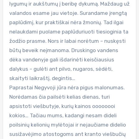
lygumų ir aukštumų į beribę dykumą. Maždaug už
valandos esame jau vietoje. Surandame įrengtą
paplūdimį, kur praktiškai nėra žmonių. Tad ilgai
nelaukdami puolame paplūduriuoti tiesioginia ta
žodžio prasme. Nors ir labai norėtum – nuskęsti
būtų beveik neįmanoma. Druskingo vandens
dėka vandenyje gali išdarinėti keisčiausius
dalykus – gulėti ant pilvo, nugaros, sėdėti,
skaityti laikraštį, degintis…
Paprastai Negyvoji jūra nėra pigus malonumas.
Norėdamas čia pailsėti kelias dienas, turi
apsistoti viešbutyje, kurių kainos oooooooi
kokios… Tačiau mums, kadangi nesam dideli
poilsinių kelionių mylėtojai ir nejaučiame didelio
susižavėjimo atostogoms ant kranto viešbučių