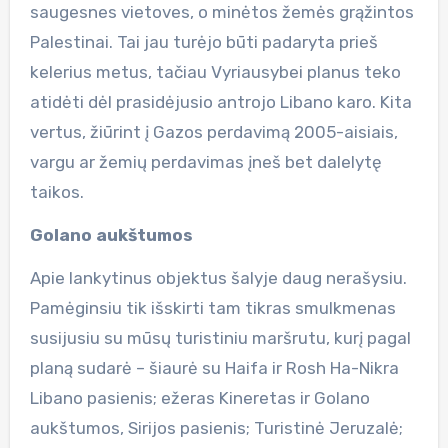
saugesnes vietoves, o minėtos žemės grąžintos
Palestinai. Tai jau turėjo būti padaryta prieš
kelerius metus, tačiau Vyriausybei planus teko
atidėti dėl prasidėjusio antrojo Libano karo. Kita
vertus, žiūrint į Gazos perdavimą 2005-aisiais,
vargu ar žemių perdavimas įneš bet dalelytę
taikos.
Golano aukštumos
Apie lankytinus objektus šalyje daug nerašysiu.
Pamėginsiu tik išskirti tam tikras smulkmenas
susijusiu su mūsų turistiniu maršrutu, kurį pagal
planą sudarė – šiaurė su Haifa ir Rosh Ha-Nikra
Libano pasienis; ežeras Kineretas ir Golano
aukštumos, Sirijos pasienis; Turistinė Jeruzalė;