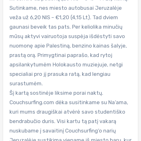
Sutinkame, nes miesto autobusai Jeruzalėje
veža už 6,20 NIS – €1,20 (4,15 Lt). Tad dviem
gaunasi beveik tas pats. Per keliolika minučių
mūsų aktyvi vairuotoja suspėja išdėstyti savo
nuomonę apie Palestiną, benzino kainas šalyje,
prastą orą. Primygtinai paprašo, kad rytoj
apsilankytumėm Holokausto muziejuje, netgi
specialiai pro jį prasuka ratą, kad lengiau
surastumėm.
Šį kartą sostinėje liksime porai naktų.
Couchsurfing.com dėka susitinkame su Na‘ama,
kuri mums draugiškai atvėrė savo studentiško
bendrabučio duris. Visi kartu tą patį vakarą
nuskubame į savaitinį Couchsurfing‘o narių
Jeruzalėje sustikimą viename iš miesto barų, kur