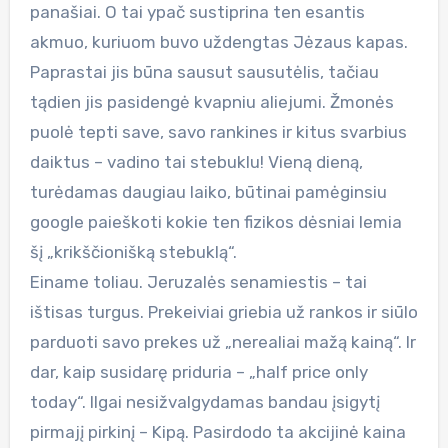
panašiai. O tai ypač sustiprina ten esantis
akmuo, kuriuom buvo uždengtas Jėzaus kapas.
Paprastai jis būna sausut sausutėlis, tačiau
tądien jis pasidengė kvapniu aliejumi. Žmonės
puolė tepti save, savo rankines ir kitus svarbius
daiktus – vadino tai stebuklu! Vieną dieną,
turėdamas daugiau laiko, būtinai pamėginsiu
google paieškoti kokie ten fizikos dėsniai lemia
šį „krikščionišką stebuklą“.
Einame toliau. Jeruzalės senamiestis – tai
ištisas turgus. Prekeiviai griebia už rankos ir siūlo
parduoti savo prekes už „nerealiai mažą kainą“. Ir
dar, kaip susidarę priduria – „half price only
today“. Ilgai nesižvalgydamas bandau įsigytį
pirmajį pirkinį – Kipą. Pasirdodo ta akcijinė kaina