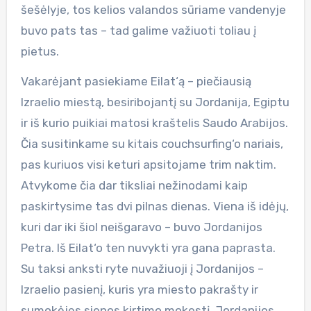
šešėlyje, tos kelios valandos sūriame vandenyje
buvo pats tas – tad galime važiuoti toliau į
pietus.
Vakarėjant pasiekiame Eilat‘ą – piečiausią
Izraelio miestą, besiribojantį su Jordanija, Egiptu
ir iš kurio puikiai matosi kraštelis Saudo Arabijos.
Čia susitinkame su kitais couchsurfing‘o nariais,
pas kuriuos visi keturi apsitojame trim naktim.
Atvykome čia dar tiksliai nežinodami kaip
paskirtysime tas dvi pilnas dienas. Viena iš idėjų,
kuri dar iki šiol neišgaravo – buvo Jordanijos
Petra. Iš Eilat‘o ten nuvykti yra gana paprasta.
Su taksi anksti ryte nuvažiuoji į Jordanijos –
Izraelio pasienį, kuris yra miesto pakrašty ir
sumokėjęs sienos kirtimo mokestį, Jordanijos