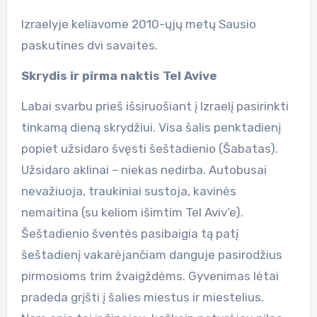
Izraelyje keliavome 2010-ųjų metų Sausio
paskutines dvi savaites.
Skrydis ir pirma naktis Tel Avive
Labai svarbu prieš išsiruošiant į Izraelį pasirinkti
tinkamą dieną skrydžiui. Visa šalis penktadienį
popiet užsidaro švęsti šeštadienio (Šabatas).
Užsidaro aklinai – niekas nedirba. Autobusai
nevažiuoja, traukiniai sustoja, kavinės
nemaitina (su keliom išimtim Tel Aviv‘e).
Šeštadienio šventės pasibaigia tą patį
šeštadienį vakarėjančiam danguje pasirodžius
pirmosioms trim žvaigždėms. Gyvenimas lėtai
pradeda grįšti į šalies miestus ir miestelius.