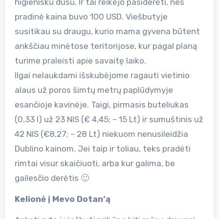
higienišku dušu. Ir tai reikėjo pasiderėti, nes
pradinė kaina buvo 100 USD. Viešbutyje
susitikau su draugu, kurio mama gyvena būtent
ankščiau minėtose teritorijose, kur pagal planą
turime praleisti apie savaitę laiko.
Ilgai nelaukdami išskubėjome ragauti vietinio
alaus už poros šimtų metrų paplūdymyje
esančioje kavinėje. Taigi, pirmasis buteliukas
(0,33 l) už 23 NIS (€ 4,45; – 15 Lt) ir sumuštinis už
42 NIS (€8,27; – 28 Lt) niekuom nenusileidžia
Dublino kainom. Jei taip ir toliau, teks pradėti
rimtai visur skaičiuoti, arba kur galima, be
gailesčio derėtis 🙂
Kelionė į Mevo Dotan‘ą