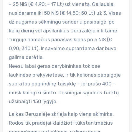
– 25 NIS (€ 4.90; – 17 Lt) už vienetą. Galiausiai
nusiderame iki 50 NIS (€ 14.50; 50 Lt) už 3. Visas
džiaugsmas sėkmingu sandėriu pasibaigė, po
kelių dienų vėl apsilankius Jeruzalėje ir kitame
turguje pamačius panašias kipas po 5 NIS (€
0,90; 3,10 Lt). Ir savaime suprantama dar buvo
galima derėtis.
Neesu labai geras derybininkas tokiose
laukinėse prekyvietėse, ir tik kelionės pabaigoje
supratau pagrindinę taisyklę – jei prašo 400 –
mušk kainą iki šimto. Dėsningai sąndoris turėtų
užsibaigti 150 lygyje.
Laikas Jeruzalėje skrieja kaip viena akimirka.
Rodos tik pradėjai klaidžioti tūkstantmečius
menančiomis gatvėlėmis, o diena ima ir