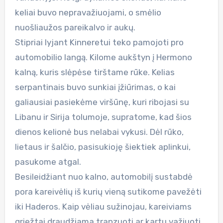
keliai buvo nepravažiuojami, o smėlio
nuošliaužos pareikalvo ir aukų.
Stipriai lyjant Kinneretui teko pamojoti pro
automobilio langą. Kilome aukštyn į Hermono
kalną, kuris slėpėse tirštame rūke. Kelias
serpantinais buvo sunkiai įžiūrimas, o kai
galiausiai pasiekėme viršūnę, kuri ribojasi su
Libanu ir Sirija tolumoje, supratome, kad šios
dienos kelionė bus nelabai vykusi. Dėl rūko,
lietaus ir šalčio, pasisukioję šiektiek aplinkui,
pasukome atgal.
Besileidžiant nuo kalno, automobilį sustabdė
pora kareivėlių iš kurių vieną sutikome pavežėti
iki Haderos. Kaip vėliau sužinojau, kareiviams
griežtai draudžiama tranzuoti ar kartu važiuoti