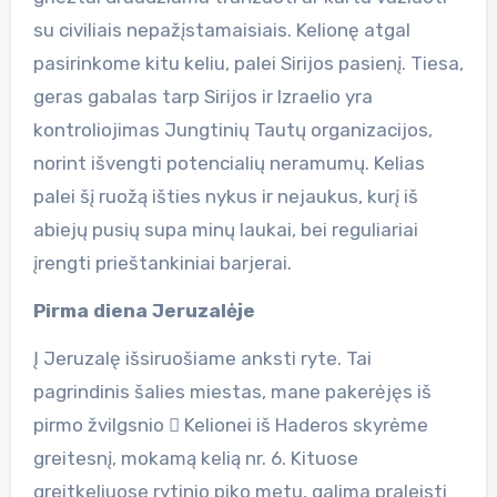
su civiliais nepažįstamaisiais. Kelionę atgal
pasirinkome kitu keliu, palei Sirijos pasienį. Tiesa,
geras gabalas tarp Sirijos ir Izraelio yra
kontroliojimas Jungtinių Tautų organizacijos,
norint išvengti potencialių neramumų. Kelias
palei šį ruožą išties nykus ir nejaukus, kurį iš
abiejų pusių supa minų laukai, bei reguliariai
įrengti prieštankiniai barjerai.
Pirma diena Jeruzalėje
Į Jeruzalę išsiruošiame anksti ryte. Tai
pagrindinis šalies miestas, mane pakerėjęs iš
pirmo žvilgsnio  Kelionei iš Haderos skyrėme
greitesnį, mokamą kelią nr. 6. Kituose
greitkeliuose rytinio piko metu, galima praleisti