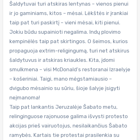
Šaldytuvai turi atskiras lentynas – vienos pienui
ir jo gaminiams, kitos – mėsai. Lėkštės ir įrankiai
taip pat turi paskirtį – vieni mėsai, kiti pienui.
Jokiu būdu supainioti negalima. Indų plovimo
kempinėlės taip pat skirtingos. O šeimos, kurios
propaguoja extrim-religingumą, turi net atskirus
šaldytuvus ir atskiras kriaukles. Kita, įdomi
smulkmena – visi McDonald‘s restoranai Izraelyje
– košeriniai. Taigi, mano mėgstamiausio –
dvigubo mėsainio su sūriu, šioje šalyje įsigyti
neįmanoma!
Taip pat lankantis Jeruzalėje Šabato metu,
relinginguose rajonuose galima išvysti protesto
akcijas prieš vairuotojus, nesilaikančius Šabato
ramybės. Kartais tie protestai prasilenkia su