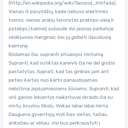
(http://en.wikipedia.org/wiki/Second_Intifada).
Vienas iš pavyzdžių, kada nebuvo elektrinės
tvoros, vienas arabų teroristas prakirpo vielą ir
patekęs į kaimelį sušaudė dvi jaunas parkelyje
sėdėjusias merginas, bei jų gelbėti išpuolusią
kaimynę.
Būdamas čia, supranti situacijos rimtumą.
Supranti, kad sutiktas kareivis čia ne dėl grožio
pastatytas. Suprati, kad tas ginklas jam ant
peties kartas nuo karto panaudojamas
nebūtinai įspėjamiesiams šūviams. Supranti, kad
virš galvos lekiantys naikintuvai skraido čia su
rimtu, kruvinu tikslu. Viskas labai labai rimta.
Dauguma gyventojų myli šias vietas, tačiau
anksčiau ar vėliau, visi bus perkraustyti į