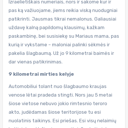
Izraelietiškais numeriais, nors ir sakome kur ir
pas ką važiuojame, jiems reikia viską nuodugniai
patikrinti. Jausmas tikrai nemalonus. Galiausiai
uždavę kalną papildomų klausimų, kažkam
paskambinę, bei susisiekę su Mariaus mama, pas
kurią ir vykstame – maloniai palinki sėkmės ir
pakelia šlagbaumą. Už jo 9 kilometrai baimės ir
dar vienas patikrinimas.
9 kilometrai mirties kelyje
Automobiliui tolant nuo šlagbaumo kraujas
venose lėtai pradeda stingti. Nors jau 5 metai
šiose vietose nebuvo jokio rimtesnio teroro
akto, judėdamas šiose teritorijose tu esi
nuolatinis taikinys. Esi priešas. Esi visų nelaimių