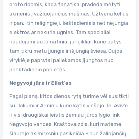
proto ribomis, kada fanatikai pradeda mėtyti
akmenis į važiuojančias mašinas. Užtveria kelius
ir pan. Itin religingieji, šeštadieniais net nejungia
elektros ar nekuria ugnies. Tam specialiai
naudojami automatiniai jungikliai, kurie patys
tam tikru metu įjungia ir išjungią šviesą. Dujos
viryklėje paprstai paliekamos įjungtos nuo
penktadienio popietės.
Negyvoji jūra ir Eilat‘as
Pagal planą, kitos dienos rytą turime vėl susitikti
su Daliumi ir Armin‘u kurie kątik viešėjo Tel Aviv‘e
ir visi draugiškai leistis žemiau jūros lygio link
Negyvojo vandes. Kraštovaizdis, kurį matėme
šiaurėje akimirksniu pasikeičia – nuo žaliojančių