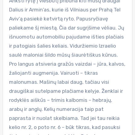
Anksti rytę į viešbutį pribūna kiti mūsų draugai
Dalius ir Armin‘as, kurie iš Vilniaus per Prahą Tel
Aviv‘ą pasiekė ketvirtą ryto. Papusryčiavę
paliekame šį miestą. Čia dar sugrįšime vėliau. Jų
išnuomotu automobiliu pajudame išties plačiais
ir patogiais šalies keliais. Viduržiemio Izraelio
saulė maloniai šildo mūsų šiaurėtiškus kūnus.
Pro langus atsiveria gražūs vaizdai – jūra, kalvos,
žaliojanti augmenija. Vairuoti – tikras
malonumas. Mašinų labai daug, tačiau visi
draugiškai sutelpame plačiame kelyje. Ženklai ir
rodyklės aiškūs – trimis kalbomis – hebrajų,
arabų ir anglų. Kelių numeracija taip pat
paprasta ir nuolat skelbiama. Tad jei tau reikia
kelio nr. 2, o poto nr. 6 – būk tikras, kad pasuksi