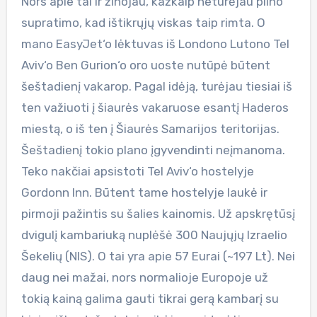
Nors apie tai ir žinojau, kažkaip neturėjau pilno
supratimo, kad ištikrųjų viskas taip rimta. O
mano EasyJet‘o lėktuvas iš Londono Lutono Tel
Aviv‘o Ben Gurion‘o oro uoste nutūpė būtent
šeštadienį vakarop. Pagal idėją, turėjau tiesiai iš
ten važiuoti į šiaurės vakaruose esantį Haderos
miestą, o iš ten į Šiaurės Samarijos teritorijas.
Šeštadienį tokio plano įgyvendinti neįmanoma.
Teko nakčiai apsistoti Tel Aviv‘o hostelyje
Gordonn Inn. Būtent tame hostelyje laukė ir
pirmoji pažintis su šalies kainomis. Už apskrętūsį
dvigulį kambariuką nuplėšė 300 Naujųjų Izraelio
Šekelių (NIS). O tai yra apie 57 Eurai (~197 Lt). Nei
daug nei mažai, nors normalioje Europoje už
tokią kainą galima gauti tikrai gerą kambarį su