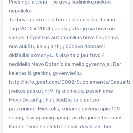
Priešingu atveju – jie gyvų liudininkų niekad
nepalieka.
Tai buvo paskutinis teroro išpuolis čia. Tačiau
tarp 2002 ir 2004 panašių atvejų čia buvo ne
vienas. Į žydiškus automobilius buvo šaudoma,
nuo aukštų kalvų ant jų būdavo ridenami
didžiuliai akmenys. Iš viso taip jau žuvo 4
nedidelio Mevo Dotan‘o kaimelio gyventojai. Dar
keletas iš gretimų gyvenviečių.
http://info.jpost.com/C002/Supplements/Casualt
Įveikus paskutinį 9-tą kilometrą, pasiekiame
Mevo Dotan‘ą, į kurį įleidžia taip pat po
patikrinimo. Miestelis, kuriame gyvena apie 100
šeimų, iš visų pusių apsuptas dvejomis tvoromis.
Išorinė tvora su elektroniniais davikliais, bei