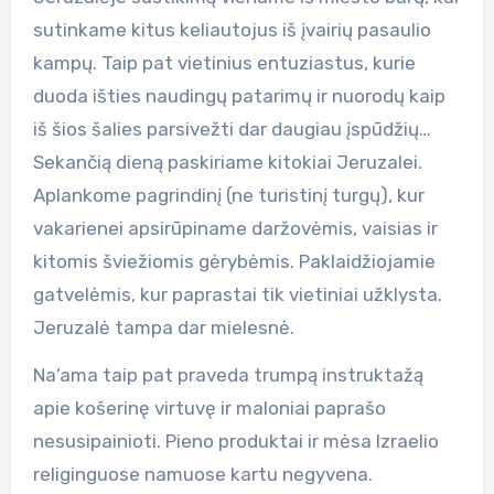
sutinkame kitus keliautojus iš įvairių pasaulio
kampų. Taip pat vietinius entuziastus, kurie
duoda išties naudingų patarimų ir nuorodų kaip
iš šios šalies parsivežti dar daugiau įspūdžių…
Sekančią dieną paskiriame kitokiai Jeruzalei.
Aplankome pagrindinį (ne turistinį turgų), kur
vakarienei apsirūpiname daržovėmis, vaisias ir
kitomis šviežiomis gėrybėmis. Paklaidžiojamie
gatvelėmis, kur paprastai tik vietiniai užklysta.
Jeruzalė tampa dar mielesnė.
Na‘ama taip pat praveda trumpą instruktažą
apie košerinę virtuvę ir maloniai paprašo
nesusipainioti. Pieno produktai ir mėsa Izraelio
religinguose namuose kartu negyvena.