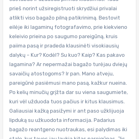
prieš norint užsiregistruoti skrydžiui privalai
atlikti viso bagažo pilną patikrinimą. Bestovit
eilėje iki lagaminų fotografavimo, prie kiekvieno
keleivio prieina po saugumo pareigūną, kruis
paiima pasą ir pradeda klausinėti visokiausių
dalykų – Kur? Kodėl? Su kuo? Kaip? Kas pakavo
lagamina? Ar nepermažai bagažo turėjau dviejų
savaičių atostogoms? Ir pan. Mano atveju,
pareigūnė pasiėmusi mano pasą, kažkur nueina.
Po kelių minučių grįžta dar su viena saugumiete,
kuri vėl užduoda tuos pačius ir kitus klausimus.
Galiausiai kažką pasižymi ir ant paso užklijuoja
lipduką su užkuodota informacija. Padarius
bagažo reantgeno nuotraukas, esi palydimas iki
stalo, kur tavęs jau laukia kitas pareigūnas. Jis