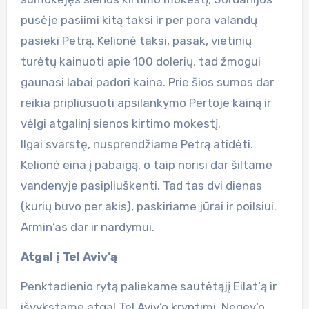
pusėje pasiimi kitą taksi ir per pora valandų
pasieki Petrą. Kelionė taksi, pasak, vietinių
turėtų kainuoti apie 100 dolerių, tad žmogui
gaunasi labai padori kaina. Prie šios sumos dar
reikia pripliusuoti apsilankymo Pertoje kainą ir
vėlgi atgalinį sienos kirtimo mokestį.
Ilgai svarstę, nusprendžiame Petrą atidėti.
Kelionė eina į pabaigą, o taip norisi dar šiltame
vandenyje pasipliuškenti. Tad tas dvi dienas
(kurių buvo per akis), paskiriame jūrai ir poilsiui.
Armin‘as dar ir nardymui.
Atgal į Tel Aviv’ą
Penktadienio rytą paliekame sautėtąjį Eilat‘ą ir
išvykstame atgal Tel Aviv‘o kryptimi. Negev‘o