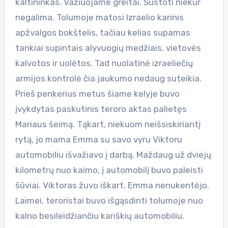
kaltininkas. Važiuojame greitai. Sustoti niekur
negalima. Tolumoje matosi Izraelio karinis
apžvalgos bokštelis, tačiau kelias supamas
tankiai supintais alyvuogių medžiais, vietovės
kalvotos ir uolėtos. Tad nuolatinė izraeliečių
armijos kontrolė čia jaukumo nedaug suteikia.
Prieš penkerius metus šiame kelyje buvo
įvykdytas paskutinis teroro aktas palietęs
Mariaus šeimą. Tąkart, niekuom neišsiskiriantį
rytą, jo mama Emma su savo vyru Viktoru
automobiliu išvažiavo į darbą. Maždaug už dviejų
kilometrų nuo kaimo, į automobilį buvo paleisti
šūviai. Viktoras žuvo iškart. Emma nenukentėjo.
Laimei, teroristai buvo išgąsdinti tolumoje nuo
kalno besileidžiančiu kariškių automobiliu.