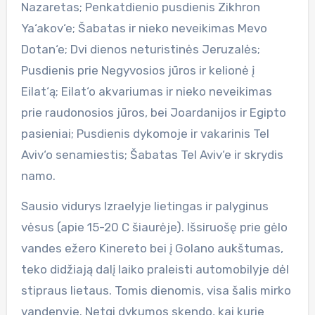
Nazaretas; Penkatdienio pusdienis Zikhron
Ya‘akov‘e; Šabatas ir nieko neveikimas Mevo
Dotan‘e; Dvi dienos neturistinės Jeruzalės;
Pusdienis prie Negyvosios jūros ir kelionė į
Eilat‘ą; Eilat‘o akvariumas ir nieko neveikimas
prie raudonosios jūros, bei Joardanijos ir Egipto
pasieniai; Pusdienis dykomoje ir vakarinis Tel
Aviv‘o senamiestis; Šabatas Tel Aviv‘e ir skrydis
namo.
Sausio vidurys Izraelyje lietingas ir palyginus
vėsus (apie 15-20 C šiaurėje). Išsiruošę prie gėlo
vandes ežero Kinereto bei į Golano aukštumas,
teko didžiają dalį laiko praleisti automobilyje dėl
stipraus lietaus. Tomis dienomis, visa šalis mirko
vandenyje. Netgi dykumos skendo, kai kurie