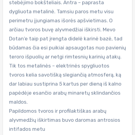
stebėjimo bokšteliais. Antra – paprasta
dygliuota metalinė. Tamsiu paros metu visu
perimetru įjungiamas išorės apšvietimas. O
arčiau tvoros buvę alyvmedžiai iškirsti. Mevo
Dotan‘e taip pat įrengta didelė karinė bazė, tad
būdamas čia esi puikiai apsaugotas nuo pavienių
teroro išpuolių ar netgi rimtesnių karinių atakų.
Tik tos metalinės – elektrinės spygliuotos
tvoros kelia savotišką slegiančią atmosferą, ką
dar labiau sustiprina 5 kartus per dieną iš kalno
papėdėje esančio arabų minaretų sklindančios
maldos.
Papildomos tvoros ir profilaktiškas arabų
alyvmedžių iškirtimas buvo daromas antrosios
intifados metu