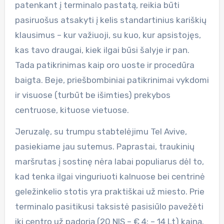
patenkant į terminalo pastatą, reikia būti
pasiruošus atsakyti į kelis standartinius kariškių
klausimus – kur važiuoji, su kuo, kur apsistojęs,
kas tavo draugai, kiek ilgai būsi šalyje ir pan.
Tada patikrinimas kaip oro uoste ir procedūra
baigta. Beje, priešbombiniai patikrinimai vykdomi
ir visuose (turbūt be išimties) prekybos
centruose, kituose vietuose.
Jeruzalę, su trumpu stabtelėjimu Tel Avive,
pasiekiame jau sutemus. Paprastai, traukinių
maršrutas į sostinę nėra labai populiarus dėl to,
kad tenka ilgai vinguriuoti kalnuose bei centrinė
geležinkelio stotis yra praktiškai už miesto. Prie
terminalo pasitikusi taksistė pasisiūlo pavežėti
iki centro už padorią (20 NIS – € 4; – 14 Lt) kainą.