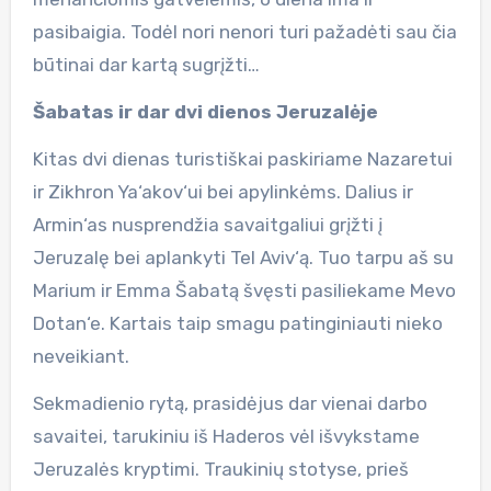
pasibaigia. Todėl nori nenori turi pažadėti sau čia
būtinai dar kartą sugrįžti…
Šabatas ir dar dvi dienos Jeruzalėje
Kitas dvi dienas turistiškai paskiriame Nazaretui
ir Zikhron Ya‘akov‘ui bei apylinkėms. Dalius ir
Armin‘as nusprendžia savaitgaliui grįžti į
Jeruzalę bei aplankyti Tel Aviv‘ą. Tuo tarpu aš su
Marium ir Emma Šabatą švęsti pasiliekame Mevo
Dotan‘e. Kartais taip smagu patinginiauti nieko
neveikiant.
Sekmadienio rytą, prasidėjus dar vienai darbo
savaitei, tarukiniu iš Haderos vėl išvykstame
Jeruzalės kryptimi. Traukinių stotyse, prieš