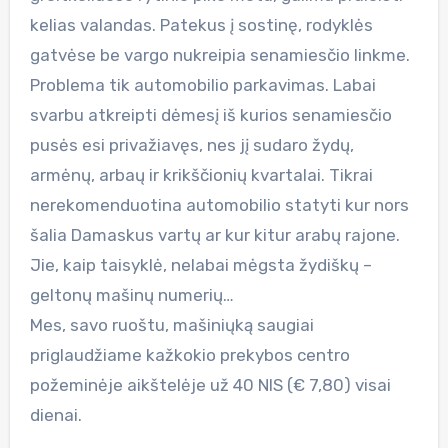
kelias valandas. Patekus į sostinę, rodyklės
gatvėse be vargo nukreipia senamiesčio linkme.
Problema tik automobilio parkavimas. Labai
svarbu atkreipti dėmesį iš kurios senamiesčio
pusės esi privažiavęs, nes jį sudaro žydų,
armėnų, arbaų ir krikščionių kvartalai. Tikrai
nerekomenduotina automobilio statyti kur nors
šalia Damaskus vartų ar kur kitur arabų rajone.
Jie, kaip taisyklė, nelabai mėgsta žydiškų –
geltonų mašinų numerių…
Mes, savo ruoštu, mašiniųką saugiai
priglaudžiame kažkokio prekybos centro
požeminėje aikštelėje už 40 NIS (€ 7,80) visai
dienai.