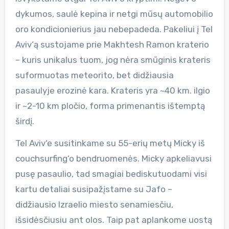
dykumos, saulė kepina ir netgi mūsų automobilio
oro kondicionierius jau nebepadeda. Pakeliui į Tel
Aviv‘ą sustojame prie Makhtesh Ramon kraterio
– kuris unikalus tuom, jog nėra smūginis krateris
suformuotas meteorito, bet didžiausia
pasaulyje erozinė kara. Krateris yra ~40 km. ilgio
ir ~2-10 km pločio, forma primenantis ištemptą
širdį.
Tel Aviv‘e susitinkame su 55-erių metų Micky iš
couchsurfing‘o bendruomenės. Micky apkeliavusi
pusę pasaulio, tad smagiai bediskutuodami visi
kartu detaliai susipažįstame su Jafo –
didžiausio Izraelio miesto senamiesčiu,
išsidėsčiusiu ant olos. Taip pat aplankome uostą