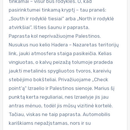
tinkamai – visur bus rodyklės. O, kad
pasirinktumei tinkamą kryptį – tau praneš:
„South ir rodyklė tiesiai“ arba „North ir rodyklė
atvirkšiai“. Išties šaunu ir paprasta.
Paprasta kol neprivažiuojme Palestinos.
Nusukus nuo kelio Hadera – Nazaretas teritorijų
link, jauki atmosfera staiga pasikeičia. Kelias
vingiuotas, o kalvų peizažą tolumoje pradeda
jaukti metalinės spygliuotos tvoros, kareivių
stebėjimo bokšteliai. Privažiuojame „Check
point‘ą“ Izraelio ir Palestinos sienoje. Marius šį
punktą kerta reguliariai, nes Izraelyje jis jau
antras mėnuo, todėl jis mūsų vizitinė kortelė.
Tačiau, viskas ne taip paprasta. Automobilis
kariškiams nepažįstamas, nors ir su