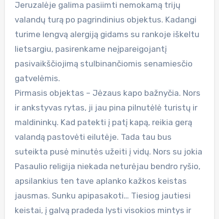
Jeruzalėje galima pasiimti nemokamą trijų
valandų turą po pagrindinius objektus. Kadangi
turime lengvą alergiją gidams su rankoje iškeltu
lietsargiu, pasirenkame neįpareigojantį
pasivaikščiojimą stulbinančiomis senamiesčio
gatvelėmis.
Pirmasis objektas – Jėzaus kapo bažnyčia. Nors
ir ankstyvas rytas, ji jau pina pilnutėlė turistų ir
maldininkų. Kad patekti į patį kapą, reikia gerą
valandą pastovėti eilutėje. Tada tau bus
suteikta pusė minutės užeiti į vidų. Nors su jokia
Pasaulio religija niekada neturėjau bendro ryšio,
apsilankius ten tave aplanko kažkos keistas
jausmas. Sunku apipasakoti… Tiesiog jautiesi
keistai, į galvą pradeda lysti visokios mintys ir