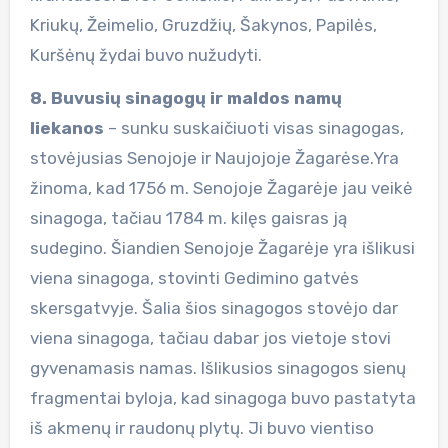
Kriukų, Žeimelio, Gruzdžių, Šakynos, Papilės,
Kuršėnų žydai buvo nužudyti.
8. Buvusių sinagogų ir maldos namų
liekanos
– sunku suskaičiuoti visas sinagogas,
stovėjusias Senojoje ir Naujojoje Žagarėse.Yra
žinoma, kad 1756 m. Senojoje Žagarėje jau veikė
sinagoga, tačiau 1784 m. kilęs gaisras ją
sudegino. Šiandien Senojoje Žagarėje yra išlikusi
viena sinagoga, stovinti Gedimino gatvės
skersgatvyje. Šalia šios sinagogos stovėjo dar
viena sinagoga, tačiau dabar jos vietoje stovi
gyvenamasis namas. Išlikusios sinagogos sienų
fragmentai byloja, kad sinagoga buvo pastatyta
iš akmenų ir raudonų plytų. Ji buvo vientiso