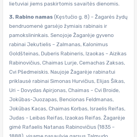
lietuviai jiems paskirtomis savaitės dienomis.
3. Rabino namas
(Kęstučio g. 8) – Žagarės žydų
bendruomenė garsėjo žymiais rabinais ir
pamokslininkais. Senojoje Žagarėje gyveno
rabinai Jekutielis – Zalmanas, Kalonimus
Goldšteinas, Duberis Rabineris, Izaokas – Aizikas
Rabinovičius, Chaimas Lurje, Cemachas Zaksas,
Cvi Pšedmeiskis. Naujoje Žagarėje rabinatui
priklausė rabinai Simonas Hurvičius, Elijas Šikas,
Uri – Dovydas Apirjonas, Chaimas – Cvi Broide,
Jokūbas-Juozapas, Bencionas Feldmanas,
Jokūbas Kacas, Chaimas Korbas, Israelis Reifas,
Judas – Leibas Reifas, Izaokas Reifas. Žagarėje
gimė Rafaelis Natanas Rabinovičius (1835 –
1888), visame pasaulyje garsus Talmudo