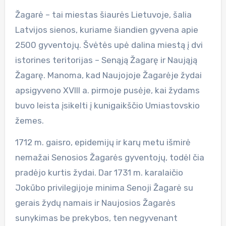
Žagarė – tai miestas šiaurės Lietuvoje, šalia
Latvijos sienos, kuriame šiandien gyvena apie
2500 gyventojų. Švėtės upė dalina miestą į dvi
istorines teritorijas – Senąją Žagarę ir Naująją
Žagarę. Manoma, kad Naujojoje Žagarėje žydai
apsigyveno XVIII a. pirmoje pusėje, kai žydams
buvo leista įsikelti į kunigaikščio Umiastovskio
žemes.
1712 m. gaisro, epidemijų ir karų metu išmirė
nemažai Senosios Žagarės gyventojų, todėl čia
pradėjo kurtis žydai. Dar 1731 m. karalaičio
Jokūbo privilegijoje minima Senoji Žagarė su
gerais žydų namais ir Naujosios Žagarės
sunykimas be prekybos, ten negyvenant