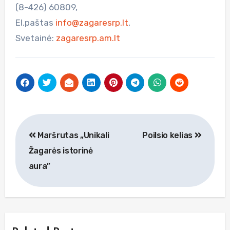
(8-426) 60809,
El.paštas
info@zagaresrp.lt
,
Svetainė:
zagaresrp.am.lt
Navigacija
Maršrutas „Unikali
Poilsio kelias
tarp
Žagarės istorinė
įrašų
aura”