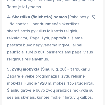
Toros įstatymams.
4. Skerdiko (šoicheto) namas
(Pakalnės g. 3)
– šoichetas – bendruomenės skerdikas,
skerdžiantis gyvulius laikantis religinių
reikalavimų. Pagal žydų papročius, šiame
pastate buvo negyvenama ir gyvuliai bei
paukščiai turėjo būti paskerdžiami pagal visus
religinius reikalavimus.
5. Žydų mokykla (
Šiaulių g. 28) – tarpukariu
Žagarėje veikė progimnazija, žydų religinė
mokykla, kurioje 1928 m. mokėsi 135 studentai.
Šiaulių gatvėje buvo žydų pradžios mokykla su
šešiais skyriais, kurioje mokė ir lietuvių kalbos.