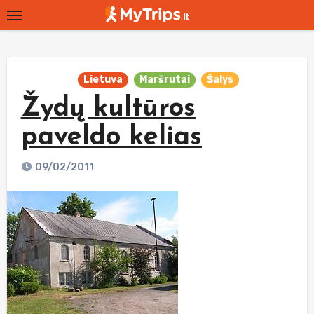
Skip
to
content
Lietuva
Maršrutai
Šalys
Žydų kultūros
paveldo kelias
09/02/2011