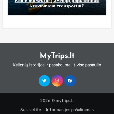
Kokie maršrutai į Švediją populiariausi
krovininiam transportui?
MyTrips.lt
Kelionių istorijos ir pasakojimai iš viso pasaulio
2026 © mytrips.lt
Susisiekite
Informacijos pašalinimas