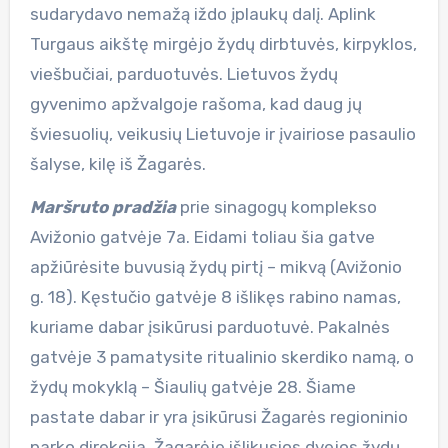
sudarydavo nemažą iždo įplaukų dalį. Aplink
Turgaus aikštę mirgėjo žydų dirbtuvės, kirpyklos,
viešbučiai, parduotuvės. Lietuvos žydų
gyvenimo apžvalgoje rašoma, kad daug jų
šviesuolių, veikusių Lietuvoje ir įvairiose pasaulio
šalyse, kilę iš Žagarės.
Maršruto pradžia
prie sinagogų komplekso
Avižonio gatvėje 7a. Eidami toliau šia gatve
apžiūrėsite buvusią žydų pirtį – mikvą (Avižonio
g. 18). Kęstučio gatvėje 8 išlikęs rabino namas,
kuriame dabar įsikūrusi parduotuvė. Pakalnės
gatvėje 3 pamatysite ritualinio skerdiko namą, o
žydų mokyklą – Šiaulių gatvėje 28. Šiame
pastate dabar ir yra įsikūrusi Žagarės regioninio
parko direkcija. Žagarėje išlikusios dvejos žydų