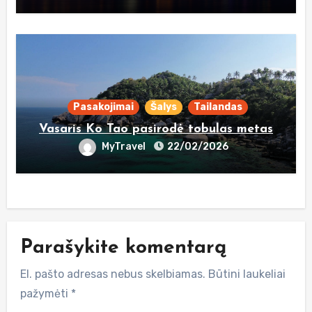
Pasakojimai
Šalys
Tailandas
Vasaris Ko Tao pasirodė tobulas metas
MyTravel
22/02/2026
Parašykite komentarą
El. pašto adresas nebus skelbiamas.
Būtini laukeliai
pažymėti
*