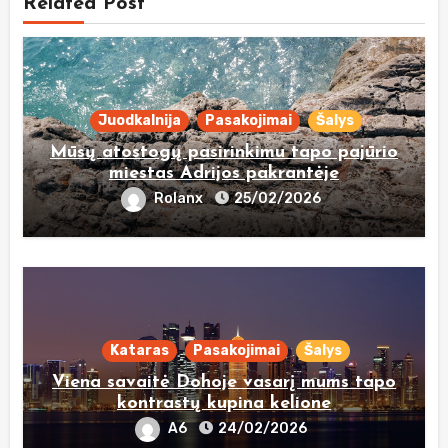
Related Post
Juodkalnija
Pasakojimai
Šalys
Mūsų atostogų pasirinkimu tapo pajūrio
miestas Adrijos pakrantėje
Rolanx
25/02/2026
Kataras
Pasakojimai
Šalys
Viena savaitė Dohoje vasarį mums tapo
kontrastų kupina kelione
A6
24/02/2026