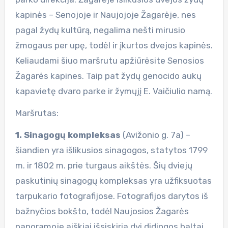
kapinės – Senojoje ir Naujojoje Žagarėje, nes
pagal žydų kultūrą, negalima nešti mirusio
žmogaus per upę, todėl ir įkurtos dvejos kapinės.
Keliaudami šiuo maršrutu apžiūrėsite Senosios
Žagarės kapines. Taip pat žydų genocido aukų
kapavietę dvaro parke ir žymųjį E. Vaičiulio namą.
Maršrutas:
1. Sinagogų kompleksas
(Avižonio g. 7a) –
šiandien yra išlikusios sinagogos, statytos 1799
m. ir 1802 m. prie turgaus aikštės. Šių dviejų
paskutinių sinagogų kompleksas yra užfiksuotas
tarpukario fotografijose. Fotografijos darytos iš
bažnyčios bokšto, todėl Naujosios Žagarės
panoramoje aiškiai išsiskiria dvi didingos baltai