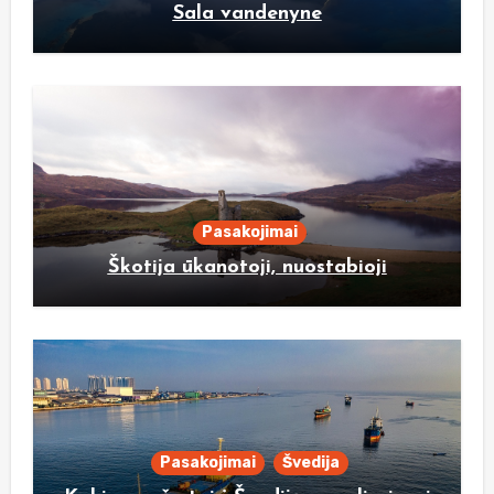
Sala vandenyne
Pasakojimai
Škotija ūkanotoji, nuostabioji
Pasakojimai
Švedija