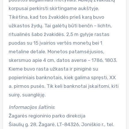
korpusai perkirsti skirtingame aukštyje.
Tikėtina, kad tos žvakidės prieš karą buvo
užkastos žydų. Tai galėtų būti benčn – lichtn,
ritualinės šabo žvakidės. 2,5 m gylyje rastas
puodas su 15 įvairios vertės monetų bei 1
metaline detale. Monetos patamsėjusios,
skersmuo apie 4 cm, datos averse – 1786, 1803.
Kieme buvo rasta užkasta ir piniginė su
popieriniais banknotais, kiek galima spręsti, XX
a. pirmos pusės. Tik keli banknotai įskaitomi, kiti
suirę, suanglėję.
Informacijos šaltinis
:
Žagarės regioninio parko direkcija
Šiaulių g. 28, Žagarė, LT-84326, Joniškio r., tel.