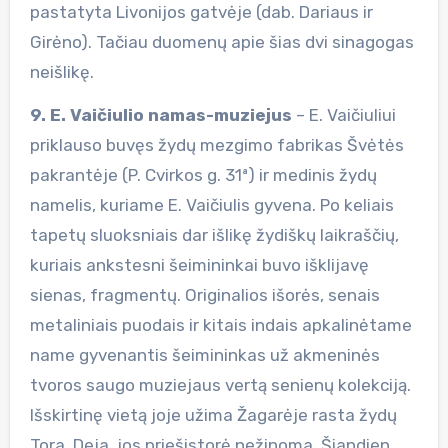
pastatyta Livonijos gatvėje (dab. Dariaus ir
Girėno). Tačiau duomenų apie šias dvi sinagogas
neišlikę.
9. E. Vaičiulio namas-muziejus
– E. Vaičiuliui
priklauso buvęs žydų mezgimo fabrikas Švėtės
pakrantėje (P. Cvirkos g. 31ª) ir medinis žydų
namelis, kuriame E. Vaičiulis gyvena. Po keliais
tapetų sluoksniais dar išlikę žydiškų laikraščių,
kuriais ankstesni šeimininkai buvo išklijavę
sienas, fragmentų. Originalios išorės, senais
metaliniais puodais ir kitais indais apkalinėtame
name gyvenantis šeimininkas už akmeninės
tvoros saugo muziejaus vertą senienų kolekciją.
Išskirtinę vietą joje užima Žagarėje rasta žydų
Tora. Deja, jos priešistorė nežinoma. Šiandien