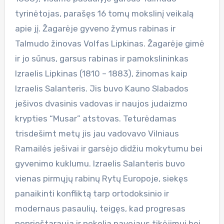
tyrinėtojas, parašęs 16 tomų mokslinį veikalą
apie jį. Žagarėje gyveno žymus rabinas ir
Talmudo žinovas Volfas Lipkinas. Žagarėje gimė
ir jo sūnus, garsus rabinas ir pamokslininkas
Izraelis Lipkinas (1810 – 1883), žinomas kaip
Izraelis Salanteris. Jis buvo Kauno Slabados
ješivos dvasinis vadovas ir naujos judaizmo
krypties “Musar” atstovas. Teturėdamas
trisdešimt metų jis jau vadovavo Vilniaus
Ramailės ješivai ir garsėjo didžiu mokytumu bei
gyvenimo kuklumu. Izraelis Salanteris buvo
vienas pirmųjų rabinų Rytų Europoje, siekęs
panaikinti konfliktą tarp ortodoksinio ir
modernaus pasaulių, teigęs, kad progresas
neprieštarauja ir nekelia pavojaus tikėjimui bei