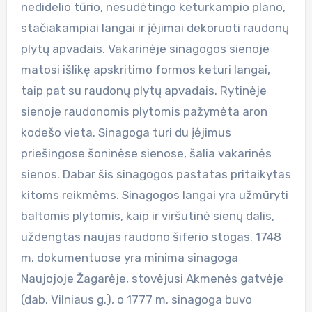
nedidelio tūrio, nesudėtingo keturkampio plano,
stačiakampiai langai ir įėjimai dekoruoti raudonų
plytų apvadais. Vakarinėje sinagogos sienoje
matosi išlikę apskritimo formos keturi langai,
taip pat su raudonų plytų apvadais. Rytinėje
sienoje raudonomis plytomis pažymėta aron
kodešo vieta. Sinagoga turi du įėjimus
priešingose šoninėse sienose, šalia vakarinės
sienos. Dabar šis sinagogos pastatas pritaikytas
kitoms reikmėms. Sinagogos langai yra užmūryti
baltomis plytomis, kaip ir viršutinė sienų dalis,
uždengtas naujas raudono šiferio stogas. 1748
m. dokumentuose yra minima sinagoga
Naujojoje Žagarėje, stovėjusi Akmenės gatvėje
(dab. Vilniaus g.), o 1777 m. sinagoga buvo