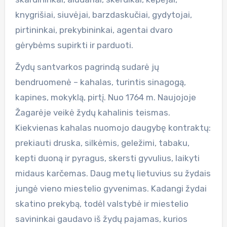
knygrišiai, siuvėjai, barzdaskučiai, gydytojai,
pirtininkai, prekybininkai, agentai dvaro
gėrybėms supirkti ir parduoti.
Žydų santvarkos pagrindą sudarė jų
bendruomenė – kahalas, turintis sinagogą,
kapines, mokyklą, pirtį. Nuo 1764 m. Naujojoje
Žagarėje veikė žydų kahalinis teismas.
Kiekvienas kahalas nuomojo daugybę kontraktų:
prekiauti druska, silkėmis, geležimi, tabaku,
kepti duoną ir pyragus, skersti gyvulius, laikyti
midaus karčemas. Daug metų lietuvius su žydais
jungė vieno miestelio gyvenimas. Kadangi žydai
skatino prekybą, todėl valstybė ir miestelio
savininkai gaudavo iš žydų pajamas, kurios