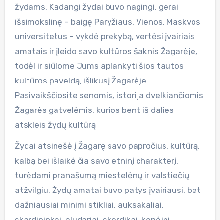
žydams. Kadangi žydai buvo nagingi, gerai
išsimokslinę – baigę Paryžiaus, Vienos, Maskvos
universitetus – vykdė prekybą, vertėsi įvairiais
amatais ir įleido savo kultūros šaknis Žagarėje,
todėl ir siūlome Jums aplankyti šios tautos
kultūros paveldą, išlikusį Žagarėje.
Pasivaikščiosite senomis, istorija dvelkiančiomis
Žagarės gatvelėmis, kurios bent iš dalies
atskleis žydų kultūrą
Žydai atsinešė į Žagarę savo papročius, kultūrą,
kalbą bei išlaikė čia savo etninį charakterį,
turėdami pranašumą miestelėnų ir valstiečių
atžvilgiu. Žydų amatai buvo patys įvairiausi, bet
dažniausiai minimi stikliai, auksakaliai,
skardininkai, aludariai, skerdikai, kepėjai,