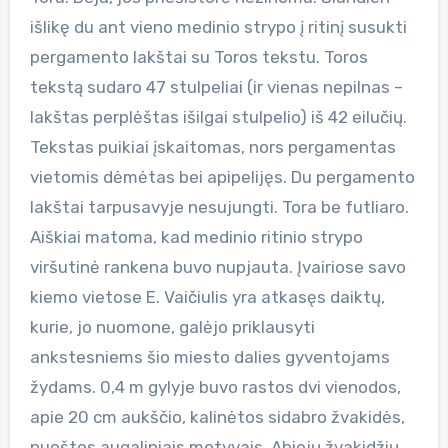
išlikę du ant vieno medinio strypo į ritinį susukti
pergamento lakštai su Toros tekstu. Toros
tekstą sudaro 47 stulpeliai (ir vienas nepilnas –
lakštas perplėštas išilgai stulpelio) iš 42 eilučių.
Tekstas puikiai įskaitomas, nors pergamentas
vietomis dėmėtas bei apipelijęs. Du pergamento
lakštai tarpusavyje nesujungti. Tora be futliaro.
Aiškiai matoma, kad medinio ritinio strypo
viršutinė rankena buvo nupjauta. Įvairiose savo
kiemo vietose E. Vaičiulis yra atkasęs daiktų,
kurie, jo nuomone, galėjo priklausyti
ankstesniems šio miesto dalies gyventojams
žydams. 0,4 m gylyje buvo rastos dvi vienodos,
apie 20 cm aukščio, kalinėtos sidabro žvakidės,
puoštos augaliniais motyvais. Abiejų žvakidžių