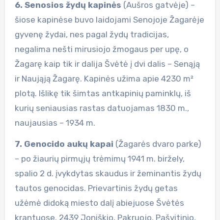
6. Senosios žydų kapinės
(Aušros gatvėje) –
šiose kapinėse buvo laidojami Senojoje Žagarėje
gyvenę žydai, nes pagal žydų tradicijas,
negalima nešti mirusiojo žmogaus per upę, o
Žagarę kaip tik ir dalija Švėtė į dvi dalis – Senąją
ir Naująją Žagarę. Kapinės užima apie 4230 m²
plotą. Išlikę tik šimtas antkapinių paminklų, iš
kurių seniausias rastas datuojamas 1830 m.,
naujausias – 1934 m.
7. Genocido aukų kapai
(Žagarės dvaro parke)
– po žiaurių pirmųjų trėmimų 1941 m. biržely,
spalio 2 d. įvykdytas skaudus ir žeminantis žydų
tautos genocidas. Prievartinis žydų getas
užėmė didoką miesto dalį abiejuose Švėtės
krantuose. 2439 Joniškio, Pakruojo, Pašvitinio,