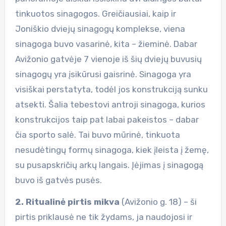
tinkuotos sinagogos. Greičiausiai, kaip ir
Joniškio dviejų sinagogų komplekse, viena
sinagoga buvo vasarinė, kita – žieminė. Dabar
Avižonio gatvėje 7 vienoje iš šių dviejų buvusių
sinagogų yra įsikūrusi gaisrinė. Sinagoga yra
visiškai perstatyta, todėl jos konstrukciją sunku
atsekti. Šalia tebestovi antroji sinagoga, kurios
konstrukcijos taip pat labai pakeistos – dabar
čia sporto salė. Tai buvo mūrinė, tinkuota
nesudėtingų formų sinagoga, kiek įleista į žemę,
su pusapskričių arkų langais. Įėjimas į sinagogą
buvo iš gatvės pusės.
2. Ritualinė pirtis mikva
(Avižonio g. 18) – ši
pirtis priklausė ne tik žydams, ja naudojosi ir