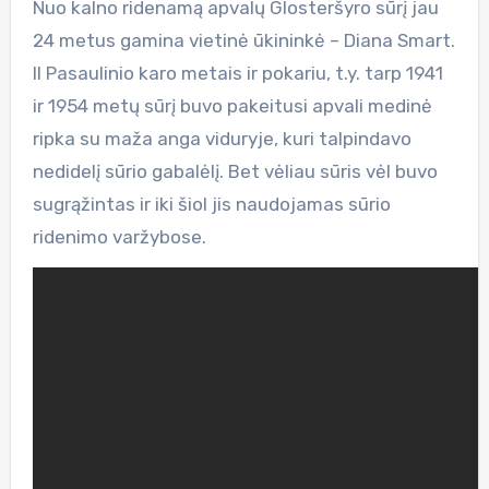
Nuo kalno ridenamą apvalų Glosteršyro sūrį jau
24 metus gamina vietinė ūkininkė – Diana Smart.
II Pasaulinio karo metais ir pokariu, t.y. tarp 1941
ir 1954 metų sūrį buvo pakeitusi apvali medinė
ripka su maža anga viduryje, kuri talpindavo
nedidelį sūrio gabalėlį. Bet vėliau sūris vėl buvo
sugrąžintas ir iki šiol jis naudojamas sūrio
ridenimo varžybose.