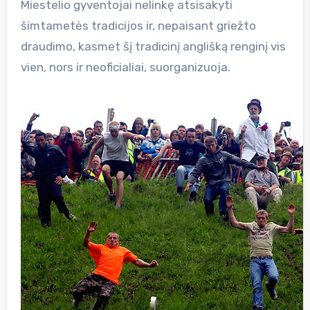
Miestelio gyventojai nelinkę atsisakyti
šimtametės tradicijos ir, nepaisant griežto
draudimo, kasmet šį tradicinį anglišką renginį vis
vien, nors ir neoficialiai, suorganizuoja.