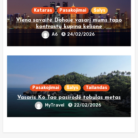
Kataras
Pasakojimai
Šalys
Viena savaitė Dohoje vasarį mums tapo
kontrastų kupina kelione
A6
24/02/2026
Pasakojimai
Šalys
Tailandas
Vasaris Ko Tao pasirodė tobulas metas
MyTravel
22/02/2026