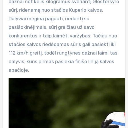
dažnai net kelis kilogramus sveriantį Glosteršyro
sūrį, ridenamą nuo stačios Kuperio kalvos.
Dalyviai mėgina pagauti, riedantį su
pasišokinėjimais, sūrį greičiau už savo
konkurentus ir taip laimėti varžybas. Tačiau nuo
stačios kalvos riedėdamas sūris gali pasiekti iki
112 km/h greitį, todėl rungtynes dažnai laimi tas
dalyvis, kuris pirmas pasiekia finišo liniją kalvos
apačioje.