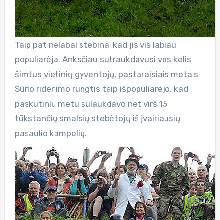
Taip pat nelabai stebina, kad jis vis labiau
populiarėja. Anksčiau sutraukdavusi vos kelis
šimtus vietinių gyventojų, pastaraisiais metais
Sūrio ridenimo rungtis taip išpopuliarėjo, kad
paskutiniu metu sulaukdavo net virš 15
tūkstančių smalsių stebėtojų iš įvairiausių
pasaulio kampelių.