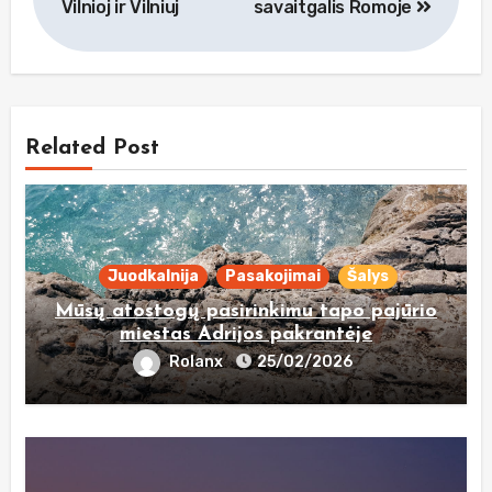
įrašų
Vilnioj ir Vilniuj
savaitgalis Romoje
Related Post
Juodkalnija
Pasakojimai
Šalys
Mūsų atostogų pasirinkimu tapo pajūrio
miestas Adrijos pakrantėje
Rolanx
25/02/2026