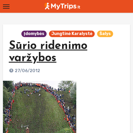
Skip
to
content
Įdomybės
Jungtinė Karalystė
Šalys
Sūrio ridenimo
varžybos
27/06/2012