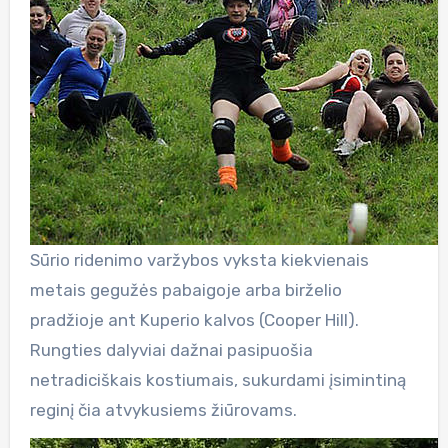
Sūrio ridenimo varžybos vyksta kiekvienais
metais gegužės pabaigoje arba birželio
pradžioje ant Kuperio kalvos (Cooper Hill).
Rungties dalyviai dažnai pasipuošia
netradiciškais kostiumais, sukurdami įsimintiną
reginį čia atvykusiems žiūrovams.