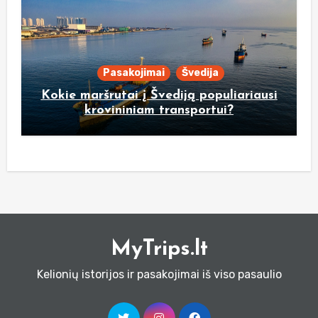
Pasakojimai
Švedija
Kokie maršrutai į Švediją populiariausi
krovininiam transportui?
MyTrips.lt
Kelionių istorijos ir pasakojimai iš viso pasaulio