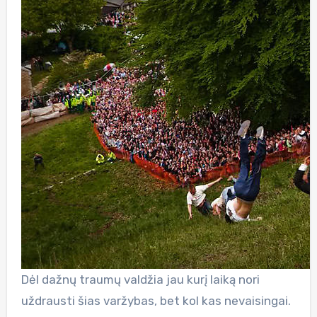
Dėl dažnų traumų valdžia jau kurį laiką nori
uždrausti šias varžybas, bet kol kas nevaisingai.