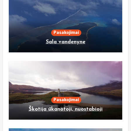
Pasakojimai
Sala vandenyne
Pasakojimai
Škotija ūkanotoji, nuostabioji