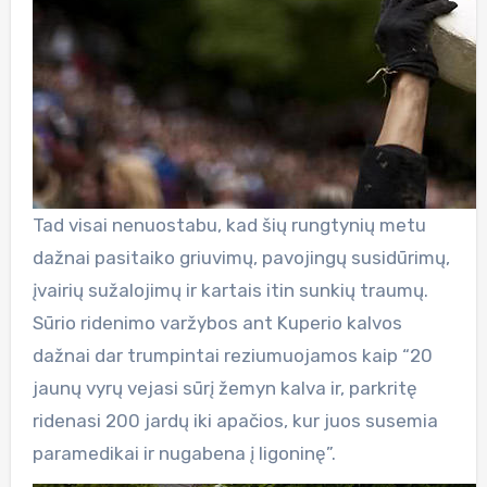
Tad visai nenuostabu, kad šių rungtynių metu
dažnai pasitaiko griuvimų, pavojingų susidūrimų,
įvairių sužalojimų ir kartais itin sunkių traumų.
Sūrio ridenimo varžybos ant Kuperio kalvos
dažnai dar trumpintai reziumuojamos kaip “20
jaunų vyrų vejasi sūrį žemyn kalva ir, parkritę
ridenasi 200 jardų iki apačios, kur juos susemia
paramedikai ir nugabena į ligoninę”.