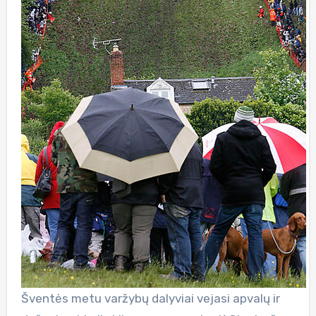
Šventės metu varžybų dalyviai vejasi apvalų ir