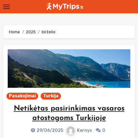
Skip
to
content
Home
2025
birželio
Pasakojimai
Turkija
Netikėtas pasirinkimas vasaros
atostogoms Turkijoje
29/06/2025
Kernys
0