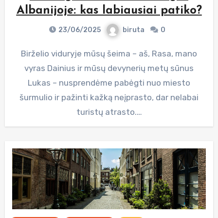
Albanijoje: kas labiausiai patiko?
23/06/2025
biruta
0
Birželio viduryje mūsų šeima – aš, Rasa, mano
vyras Dainius ir mūsų devynerių metų sūnus
Lukas – nusprendėme pabėgti nuo miesto
šurmulio ir pažinti kažką neįprasto, dar nelabai
turistų atrasto.…