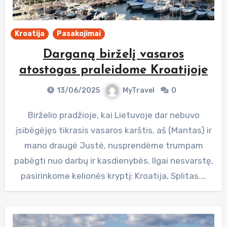
Kroatija
Pasakojimai
Darganą birželį vasaros
atostogas praleidome Kroatijoje
13/06/2025
MyTravel
0
Birželio pradžioje, kai Lietuvoje dar nebuvo
įsibėgėjęs tikrasis vasaros karštis, aš (Mantas) ir
mano draugė Justė, nusprendėme trumpam
pabėgti nuo darbų ir kasdienybės. Ilgai nesvarstę,
pasirinkome kelionės kryptį: Kroatija, Splitas.…