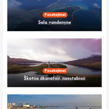
Pasakojimai
Sala vandenyne
Pasakojimai
Škotija ūkanotoji, nuostabioji