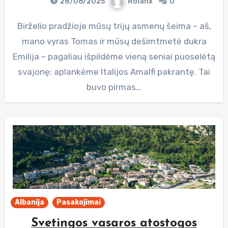
28/06/2025
Rolanx
0
Birželio pradžioje mūsų trijų asmenų šeima – aš,
mano vyras Tomas ir mūsų dešimtmetė dukra
Emilija – pagaliau išpildėme vieną seniai puoselėtą
svajonę: aplankėme Italijos Amalfi pakrantę. Tai
buvo pirmas…
Albanija
Pasakojimai
Svetingos vasaros atostogos