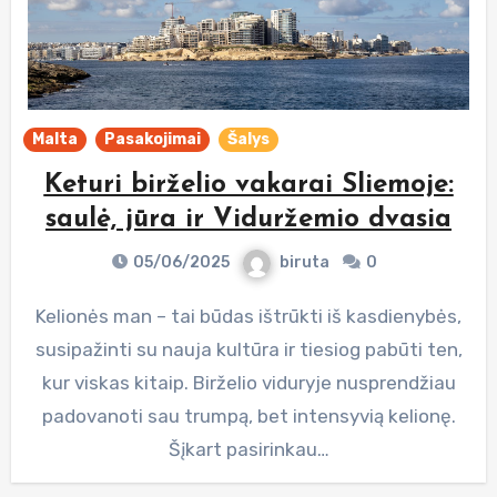
Malta
Pasakojimai
Šalys
Keturi birželio vakarai Sliemoje:
saulė, jūra ir Viduržemio dvasia
05/06/2025
biruta
0
Kelionės man – tai būdas ištrūkti iš kasdienybės,
susipažinti su nauja kultūra ir tiesiog pabūti ten,
kur viskas kitaip. Birželio viduryje nusprendžiau
padovanoti sau trumpą, bet intensyvią kelionę.
Šįkart pasirinkau…