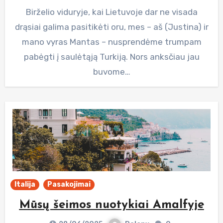
Birželio viduryje, kai Lietuvoje dar ne visada
drąsiai galima pasitikėti oru, mes – aš (Justina) ir
mano vyras Mantas – nusprendėme trumpam
pabėgti į saulėtąją Turkiją. Nors anksčiau jau
buvome…
Italija
Pasakojimai
Mūsų šeimos nuotykiai Amalfyje