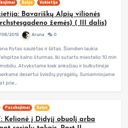
kojimai
Šalys
Vokietija
ietija: Bavariškų Alpių vilionės
rchstesgadeno žemės) ( III dalis)
/08/2015
Aruna
0
elspitze kalno šturmas. Iki sutarto miestelio 10 min
mobiliu. Atvykstame kiek anksčiau ir bulkutinėje
perkame desertui šviežių pyragėlių. Suniamniojame
at prie…
Pasakojimai
Šalys
: Kelionė į Didyjį obuolį arba