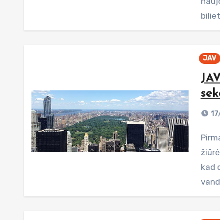
naujo
bilie
JAV
JAV
sek
17
Pirmą dieną Niujorke aš vaikščiojau užversta galva ir nuo
žiūrė
kad 
vand