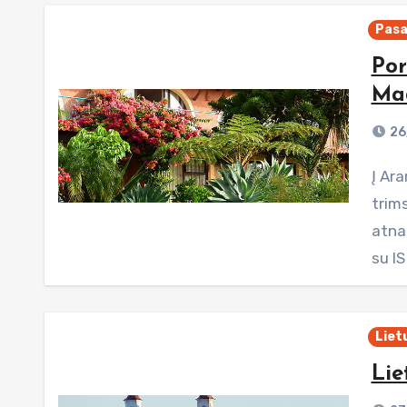
Pasa
Por
Ma
26
Į Araratą kopti nepavyks, tai galutinai paaiškėjo likus gal
trims
atnau
su IS
Liet
Lie