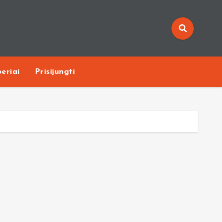
eriai
Prisijungti