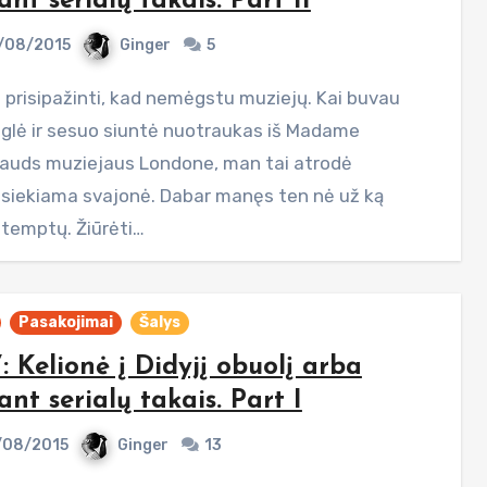
ant serialų takais. Part II
/08/2015
Ginger
5
glė ir sesuo siuntė nuotraukas iš Madame
auds muziejaus Londone, man tai atrodė
siekiama svajonė. Dabar manęs ten nė už ką
temptų. Žiūrėti…
Pasakojimai
Šalys
: Kelionė į Didyjį obuolį arba
ant serialų takais. Part I
/08/2015
Ginger
13