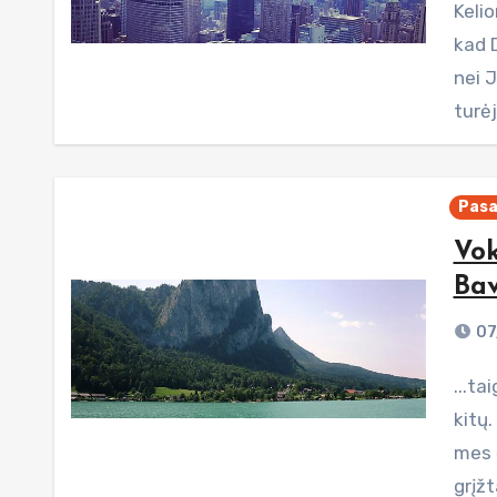
Kelionė į Ameriką kirbėjo manyje nuo tada kai tikėjau,
kad D
nei 
turė
Pasa
Vok
Bav
07
...taigi, kaip ir minėjau, sulaukėm kitų svečių! Po to dar
kitų.
mes č
grįž