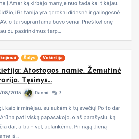
idžioji Britanija yra gerokai didesnė ir galingesnė
JAV, o tai suprantama buvo senai. Prieš kelionę
jau du pasirinkimus tarp…
kojimai
Šalys
Vokietija
ietija: Atostogos namie. Žemutinė
arija. Tęsinys…
/08/2015
Danmi
7
 Arūna pati viską papasakojo, o aš parašysiu, ką
ia dar, arba – vėl, aplankėme. Pirmąją dieną
tame iš…