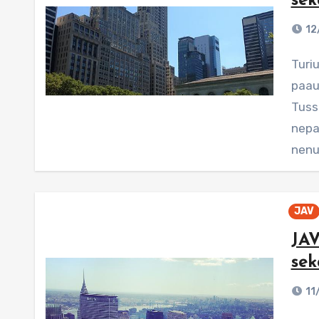
sek
12
Turiu prisipažinti, kad nemėgstu muziejų. Kai buvau
paau
Tuss
nepa
nenu
JAV
JAV
sek
11