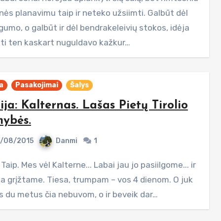
nės planavimu taip ir neteko užsiimti. Galbūt dėl
umo, o galbūt ir dėl bendrakeleivių stokos, idėja
kti ten kaskart nuguldavo kažkur…
ja
Pasakojimai
Šalys
lija: Kalternas. Lašas Pietų Tirolio
ybės.
/08/2015
Danmi
1
čia grįžtame. Tiesa, trumpam – vos 4 dienom. O juk
us du metus čia nebuvom, o ir beveik dar…