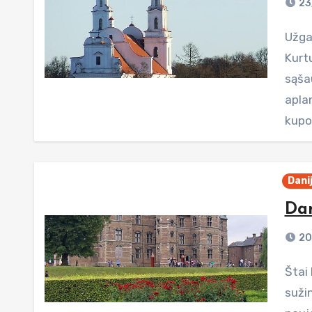
23
Užgavėnių kaukėmis pasidabinusiu monai
Kurt
sąša
apla
kupol
Dani
Dan
20
Štai kaip kartais atsitinka - grįžtu iš Provanso ir
suži