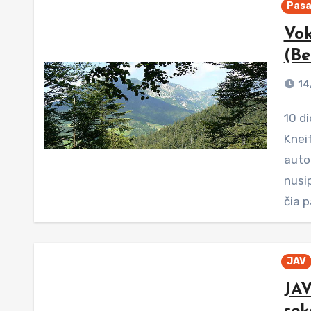
Pasa
Vok
(Be
14
10 diena Rytas saulėtas ir šiltas. Šiandien laukia
Kneif
auto
nusi
čia p
JAV
JAV