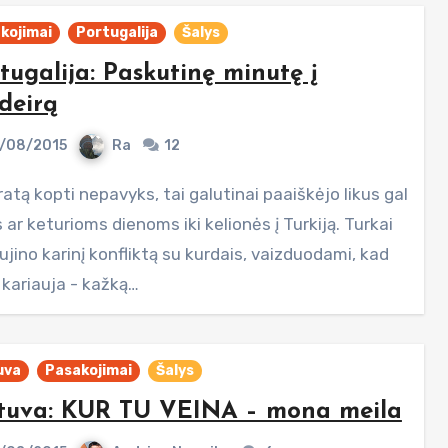
kojimai
Portugalija
Šalys
tugalija: Paskutinę minutę į
deirą
/08/2015
Ra
12
 ar keturioms dienoms iki kelionės į Turkiją. Turkai
jino karinį konfliktą su kurdais, vaizduodami, kad
 kariauja - kažką…
uva
Pasakojimai
Šalys
tuva: KUR TU VEINA – mona meila