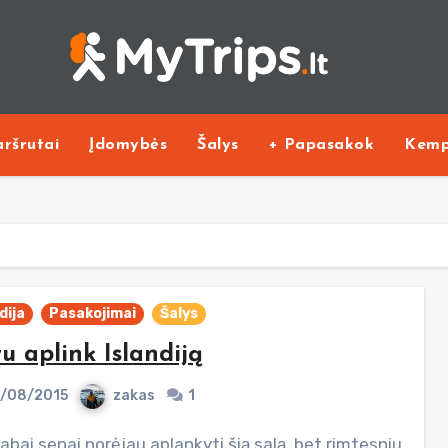
ršrutai
Įdomybės
Šalys
+ Papasakok
Kemp
dija
Pasakojimai
Šalys
u aplink Islandiją
/08/2015
zakas
1