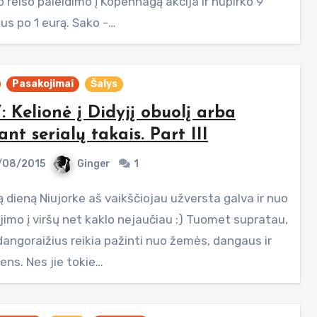
 reiso paleidimo į Kopenhagą akcija ir nupirko 9
tus po 1 eurą. Sako -…
Pasakojimai
Šalys
: Kelionė į Didyjį obuolį arba
ant serialų takais. Part III
/08/2015
Ginger
1
jimo į viršų net kaklo nejaučiau :) Tuomet supratau,
dangoraižius reikia pažinti nuo žemės, dangaus ir
ens. Nes jie tokie…