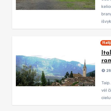
kelio
brang
išvy
Itali
Ita
ram
28
Taip. Taip. Mes vėl Kalterne... Labai jau jo pasiilgome... ir
vėl 
ciel