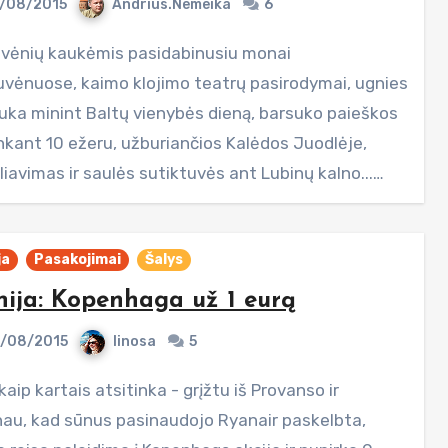
/08/2015
Andrius.Nemeika
6
uvėnuose, kaimo klojimo teatrų pasirodymai, ugnies
uka minint Baltų vienybės dieną, barsuko paieškos
nkant 10 ežeru, užburiančios Kalėdos Juodlėje,
iavimas ir saulės sutiktuvės ant Lubinų kalno...…
ja
Pasakojimai
Šalys
ija: Kopenhaga už 1 eurą
/08/2015
linosa
5
nau, kad sūnus pasinaudojo Ryanair paskelbta,