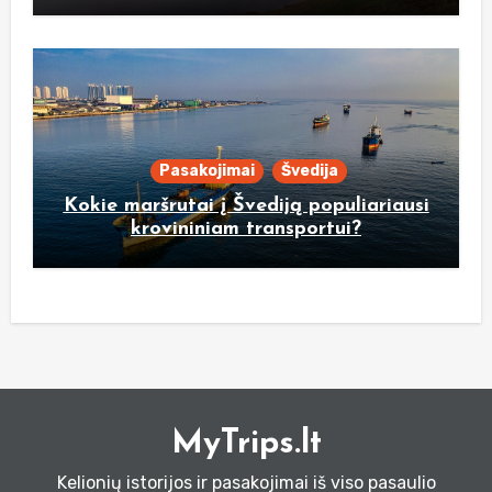
Pasakojimai
Švedija
Kokie maršrutai į Švediją populiariausi
krovininiam transportui?
MyTrips.lt
Kelionių istorijos ir pasakojimai iš viso pasaulio