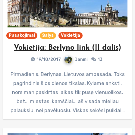
Pasakojimai
Šalys
Vokietija
Vokietija: Berlyno link (II dalis)
19/10/2017
Danmi
13
Pirmadienis. Berlynas. Lietuvos ambasada. Toks
pagrindinis šios dienos tikslas. Kylame anksti,
nors man paskirtas laikas tik pusę vienuolikos,
bet... miestas, kamščiai... aš visada mieliau
palauksiu, nei pavėluosiu. Viskas sekėsi puikiai…