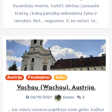
Gyvenčiau mieste, turbūt, lėkčiau į pasaulio
kraštą, į kokią pamiškę ieškodama tylos ir
ramybės. Bet... negyvenu. O, ko neturi, to…
Austrija
Pasakojimai
Šalys
Vachau (Wachau). Austrija.
06/10/2021
Danmi
2
... kai vidury vasaros papilkėja sodo gėlės, kažkur