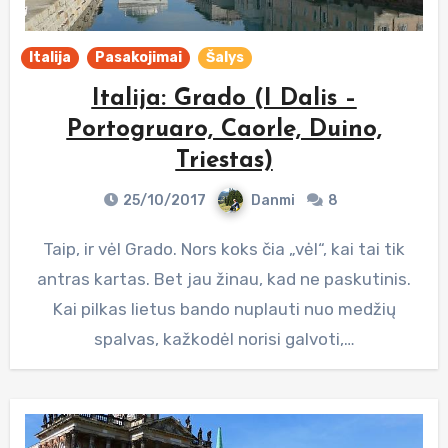
Italija
Pasakojimai
Šalys
Italija: Grado (I Dalis –
Portogruaro, Caorle, Duino,
Triestas)
25/10/2017
Danmi
8
Taip, ir vėl Grado. Nors koks čia „vėl“, kai tai tik
antras kartas. Bet jau žinau, kad ne paskutinis.
Kai pilkas lietus bando nuplauti nuo medžių
spalvas, kažkodėl norisi galvoti,…