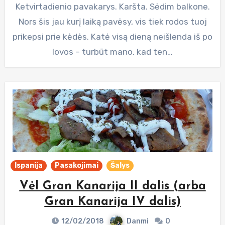
Ketvirtadienio pavakarys. Karšta. Sėdim balkone.
Nors šis jau kurį laiką pavėsy, vis tiek rodos tuoj
prikepsi prie kėdės. Katė visą dieną neišlenda iš po
lovos – turbūt mano, kad ten…
Ispanija
Pasakojimai
Šalys
Vėl Gran Kanarija II dalis (arba
Gran Kanarija IV dalis)
12/02/2018
Danmi
0