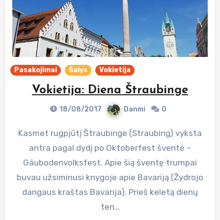
Pasakojimai
Šalys
Vokietija
Vokietija: Diena Štraubinge
18/08/2017
Danmi
0
Kasmet rugpjūtį Štraubinge (Straubing) vyksta
antra pagal dydį po Oktoberfest šventė –
Gäubodenvolksfest. Apie šią šventę trumpai
buvau užsiminusi knygoje apie Bavariją (Žydrojo
dangaus kraštas Bavarija). Prieš keletą dienų
ten…