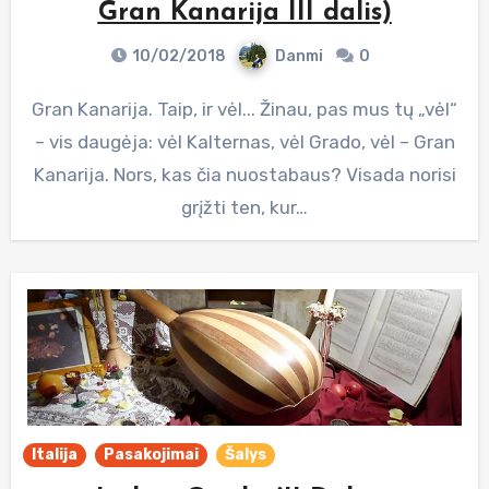
Gran Kanarija III dalis)
10/02/2018
Danmi
0
Gran Kanarija. Taip, ir vėl... Žinau, pas mus tų „vėl“
– vis daugėja: vėl Kalternas, vėl Grado, vėl – Gran
Kanarija. Nors, kas čia nuostabaus? Visada norisi
grįžti ten, kur…
Italija
Pasakojimai
Šalys