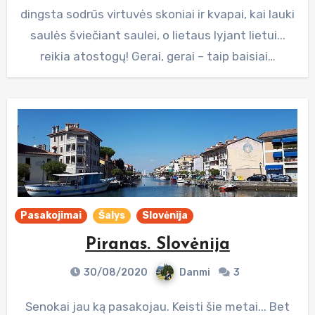
dingsta sodrūs virtuvės skoniai ir kvapai, kai lauki
saulės šviečiant saulei, o lietaus lyjant lietui...
reikia atostogų! Gerai, gerai – taip baisiai…
Pasakojimai
Šalys
Slovėnija
Piranas. Slovėnija
30/08/2020
Danmi
3
Senokai jau ką pasakojau. Keisti šie metai... Bet