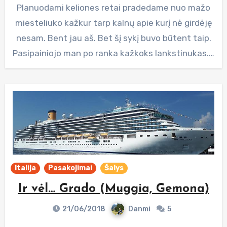
Planuodami keliones retai pradedame nuo mažo
miesteliuko kažkur tarp kalnų apie kurį nė girdėję
nesam. Bent jau aš. Bet šį sykį buvo būtent taip.
Pasipainiojo man po ranka kažkoks lankstinukas.…
Italija
Pasakojimai
Šalys
Ir vėl… Grado (Muggia, Gemona)
21/06/2018
Danmi
5