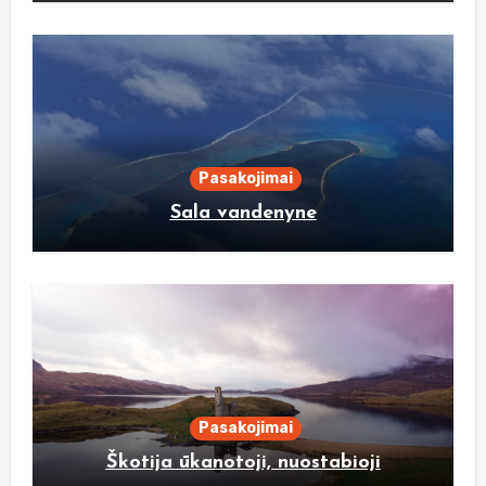
Pasakojimai
Sala vandenyne
Pasakojimai
Škotija ūkanotoji, nuostabioji