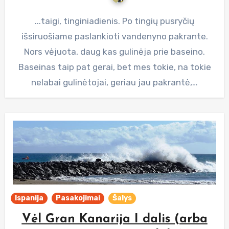
...taigi, tinginiadienis. Po tingių pusryčių
išsiruošiame paslankioti vandenyno pakrante.
Nors vėjuota, daug kas gulinėja prie baseino.
Baseinas taip pat gerai, bet mes tokie, na tokie
nelabai gulinėtojai, geriau jau pakrantė,…
Ispanija
Pasakojimai
Šalys
Vėl Gran Kanarija I dalis (arba