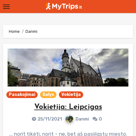
Skip
to
content
Home
Danmi
Pasakojimai
Šalys
Vokietija
Vokietija: Leipcigas
25/11/2021
Danmi
0
... norit tikėti, norit – ne, bet aš pasiilgstu miesto.