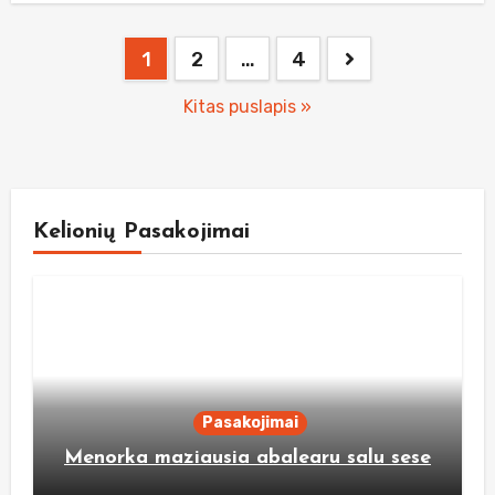
Posts
1
2
…
4
pagination
Kitas puslapis »
Kelionių Pasakojimai
Pasakojimai
Menorka maziausia abalearu salu sese