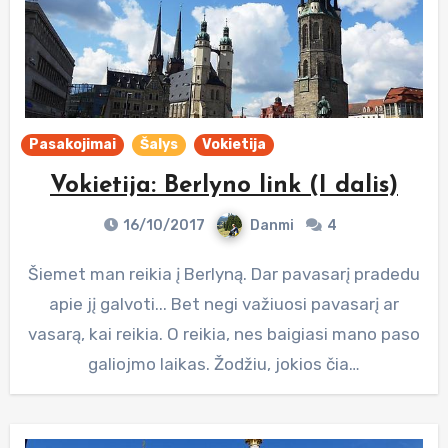
Pasakojimai
Šalys
Vokietija
Vokietija: Berlyno link (I dalis)
16/10/2017
Danmi
4
Šiemet man reikia į Berlyną. Dar pavasarį pradedu
apie jį galvoti... Bet negi važiuosi pavasarį ar
vasarą, kai reikia. O reikia, nes baigiasi mano paso
galiojmo laikas. Žodžiu, jokios čia…