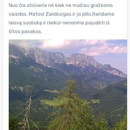
Nuo čia atsiveria nė kiek ne mažiau gražesnis
vaizdas. Matosi Zalcburgas ir jo pilis.Randame
laisvą suoliuką ir niekur nenorime pajudėti iš
šitos pasakos.