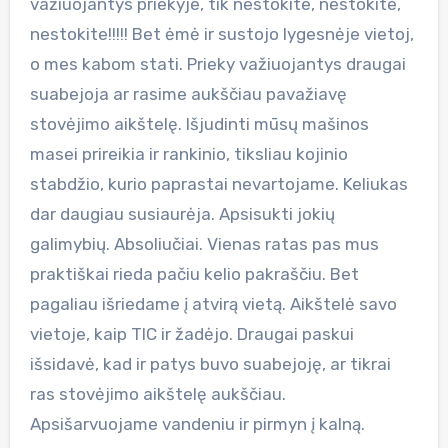
važiuojantys priekyje, tik nestokite, nestokite,
nestokite!!!!! Bet ėmė ir sustojo lygesnėje vietoj,
o mes kabom stati. Prieky važiuojantys draugai
suabejoja ar rasime aukščiau pavažiavę
stovėjimo aikštelę. Išjudinti mūsų mašinos
masei prireikia ir rankinio, tiksliau kojinio
stabdžio, kurio paprastai nevartojame. Keliukas
dar daugiau susiaurėja. Apsisukti jokių
galimybių. Absoliučiai. Vienas ratas pas mus
praktiškai rieda pačiu kelio pakraščiu. Bet
pagaliau išriedame į atvirą vietą. Aikštelė savo
vietoje, kaip TIC ir žadėjo. Draugai paskui
išsidavė, kad ir patys buvo suabejoję, ar tikrai
ras stovėjimo aikštelę aukščiau.
Apsišarvuojame vandeniu ir pirmyn į kalną.