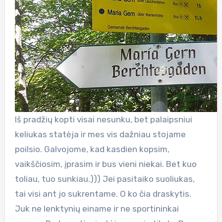
Iš pradžių kopti visai nesunku, bet palaipsniui
keliukas statėja ir mes vis dažniau stojame
poilsio. Galvojome, kad kasdien kopsim,
vaikščiosim, įprasim ir bus vieni niekai. Bet kuo
toliau, tuo sunkiau.))) Jei pasitaiko suoliukas,
tai visi ant jo sukrentame. O ko čia draskytis.
Juk ne lenktynių einame ir ne sportininkai