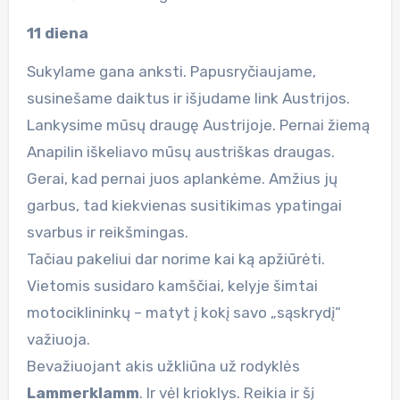
11 diena
Sukylame gana anksti. Papusryčiaujame,
susinešame daiktus ir išjudame link Austrijos.
Lankysime mūsų draugę Austrijoje. Pernai žiemą
Anapilin iškeliavo mūsų austriškas draugas.
Gerai, kad pernai juos aplankėme. Amžius jų
garbus, tad kiekvienas susitikimas ypatingai
svarbus ir reikšmingas.
Tačiau pakeliui dar norime kai ką apžiūrėti.
Vietomis susidaro kamščiai, kelyje šimtai
motociklininkų – matyt į kokį savo „sąskrydį“
važiuoja.
Bevažiuojant akis užkliūna už rodyklės
Lammerklamm
. Ir vėl krioklys. Reikia ir šį