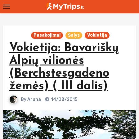
Skip
to
content
Pasakojimai
Šalys
Vokietija
Vokietija: Bavariškų
Alpių vilionės
(Berchstesgadeno
žemės) ( III dalis)
By
Aruna
14/08/2015