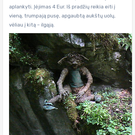
aplankyti. Įėjimas 4 Eur. Iš pradžių reikia eiti į
vieną, trumpają pusę, apgaubtą aukštų uolų,
vėliau į kitą – ilgąją.