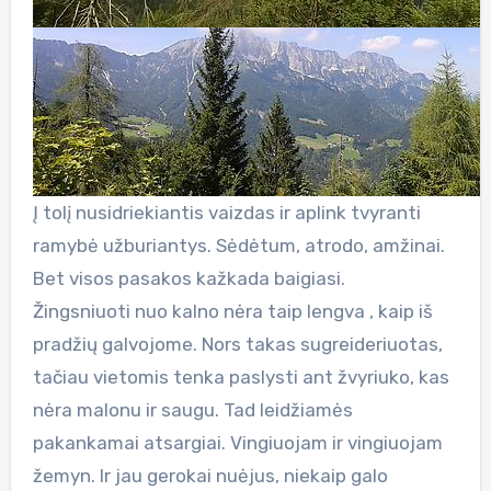
Į tolį nusidriekiantis vaizdas ir aplink tvyranti
ramybė užburiantys. Sėdėtum, atrodo, amžinai.
Bet visos pasakos kažkada baigiasi.
Žingsniuoti nuo kalno nėra taip lengva , kaip iš
pradžių galvojome. Nors takas sugreideriuotas,
tačiau vietomis tenka paslysti ant žvyriuko, kas
nėra malonu ir saugu. Tad leidžiamės
pakankamai atsargiai. Vingiuojam ir vingiuojam
žemyn. Ir jau gerokai nuėjus, niekaip galo