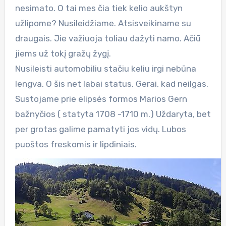
nesimato. O tai mes čia tiek kelio aukštyn
užlipome? Nusileidžiame. Atsisveikiname su
draugais. Jie važiuoja toliau dažyti namo. Ačiū
jiems už tokį gražų žygį.
Nusileisti automobiliu stačiu keliu irgi nebūna
lengva. O šis net labai status. Gerai, kad neilgas.
Sustojame prie elipsės formos Marios Gern
bažnyčios ( statyta 1708 -1710 m.) Uždaryta, bet
per grotas galime pamatyti jos vidų. Lubos
puoštos freskomis ir lipdiniais.