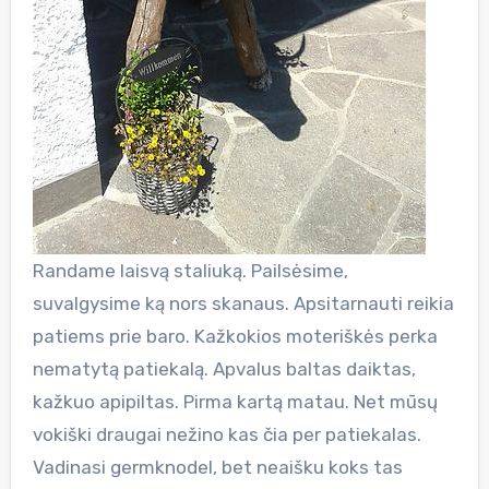
Randame laisvą staliuką. Pailsėsime,
suvalgysime ką nors skanaus. Apsitarnauti reikia
patiems prie baro. Kažkokios moteriškės perka
nematytą patiekalą. Apvalus baltas daiktas,
kažkuo apipiltas. Pirma kartą matau. Net mūsų
vokiški draugai nežino kas čia per patiekalas.
Vadinasi germknodel, bet neaišku koks tas