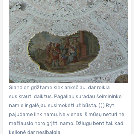
Šiandien grįžtame kiek anksčiau, dar reikia
susikrauti daiktus. Pagaliau suradau šeimininkę
namie ir galėjau susimokėti už būstą. ))) Ryt
pajudame link namų. Nė vienas iš mūsų neturi nė
mažiausio noro grįžti namo. Džiugu bent tai, kad
kelionė dar nesibaigia.