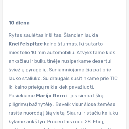
10 diena
Rytas saulėtas ir šiltas. Šiandien laukia
Kneifelspitze
kalno šturmas. Iki sutarto
miestelio 10 min automobiliu. Atvykstame kiek
anksčiau ir bulkutinėje nusiperkame desertui
šviežių pyragėlių. Suniamniojame čia pat prie
lauko staliuko. Su draugais susitinkame prie TIC.
Iki kalno prieigų reikia kiek pavažiuoti.
Pasiekiame
Marija Gern
ir jos simpatišką
piligrimų bažnytėlę . Beveik visur šiose žemėse
rasite nuorodą į šią vietą. Siauru ir stačiu keliuku
kylame aukštyn. Procentais rodo 28. Ehej,