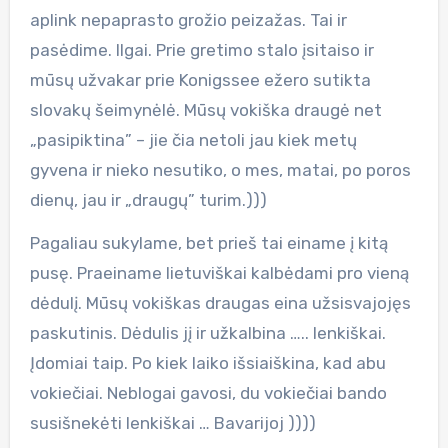
aplink nepaprasto grožio peizažas. Tai ir
pasėdime. Ilgai. Prie gretimo stalo įsitaiso ir
mūsų užvakar prie Konigssee ežero sutikta
slovakų šeimynėlė. Mūsų vokiška draugė net
„pasipiktina” – jie čia netoli jau kiek metų
gyvena ir nieko nesutiko, o mes, matai, po poros
dienų, jau ir „draugų” turim.)))
Pagaliau sukylame, bet prieš tai einame į kitą
pusę. Praeiname lietuviškai kalbėdami pro vieną
dėdulį. Mūsų vokiškas draugas eina užsisvajojęs
paskutinis. Dėdulis jį ir užkalbina ….. lenkiškai.
Įdomiai taip. Po kiek laiko išsiaiškina, kad abu
vokiečiai. Neblogai gavosi, du vokiečiai bando
susišnekėti lenkiškai … Bavarijoj ))))