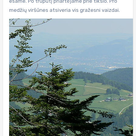
esame. Po truputį priartėjame prie tikslo. Pro
medžių viršūnes atsiveria vis gražesni vaizdai.