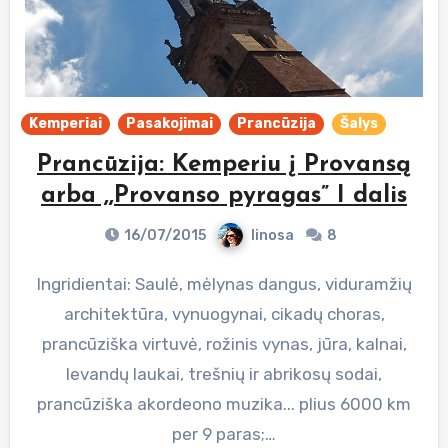
Kemperiai
Pasakojimai
Prancūzija
Šalys
Prancūzija: Kemperiu į Provansą
arba ,,Provanso pyragas” I dalis
16/07/2015
linosa
8
Ingridientai: Saulė, mėlynas dangus, viduramžių
architektūra, vynuogynai, cikadų choras,
prancūziška virtuvė, rožinis vynas, jūra, kalnai,
levandų laukai, trešnių ir abrikosų sodai,
prancūziška akordeono muzika... plius 6000 km
per 9 paras;…