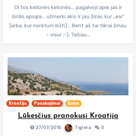
Oi tos kelionės kelionės... pagalvoji apie jas ir
širdis apsąla... užmerki akis ir jau žinai, kur „esi“
(arba, kur norėtum būti)... Bent aš tai tikrai žinau
– visur :-). Tačiau…
Kroatija
Pasakojimai
Šalys
Lūkesčius pranokusi Kroatija
27/07/2015
Tigrera
0