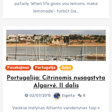
patarlę ‘When life gives you lemons, make
lemonade’- turbūt čia…
Pasakojimai
Portugalija
Šalys
Portugalija: Citrinomis nusagstyta
Algarvė. II dalis
02/07/2015
Eiginta
8
Vaiskiai mėlynas Altlanto vandenynas taip ir