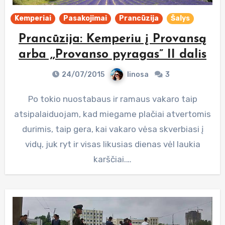
Kemperiai
Pasakojimai
Prancūzija
Šalys
Prancūzija: Kemperiu į Provansą
arba ,,Provanso pyragas” II dalis
24/07/2015
linosa
3
Po tokio nuostabaus ir ramaus vakaro taip
atsipalaiduojam, kad miegame plačiai atvertomis
durimis, taip gera, kai vakaro vėsa skverbiasi į
vidų, juk ryt ir visas likusias dienas vėl laukia
karščiai.…