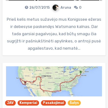
26/07/2015
Aruna
0
Prieš kelis metus sužavėjo mus Konigssee ežeras
ir debesyse paskendęs Watsmano kalnas. Dar
tada garsiai pagalvojau, kad būtų smagu čia
sugrįžti ir pašniukštinėti apylinkes, o antroji pusė
apgailestavo, kad nematė…
JAV
Kemperiai
Pasakojimai
Šalys