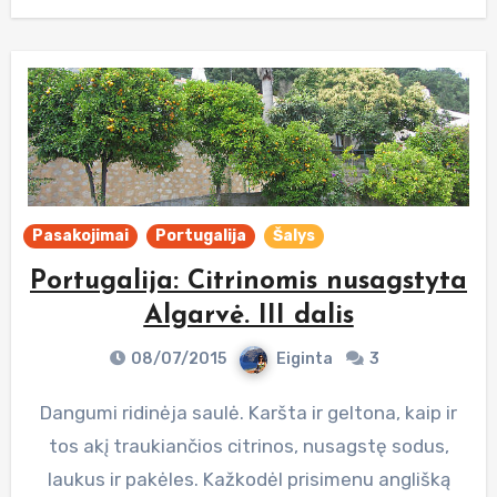
Pasakojimai
Portugalija
Šalys
Portugalija: Citrinomis nusagstyta
Algarvė. III dalis
08/07/2015
Eiginta
3
Dangumi ridinėja saulė. Karšta ir geltona, kaip ir
tos akį traukiančios citrinos, nusagstę sodus,
laukus ir pakėles. Kažkodėl prisimenu anglišką