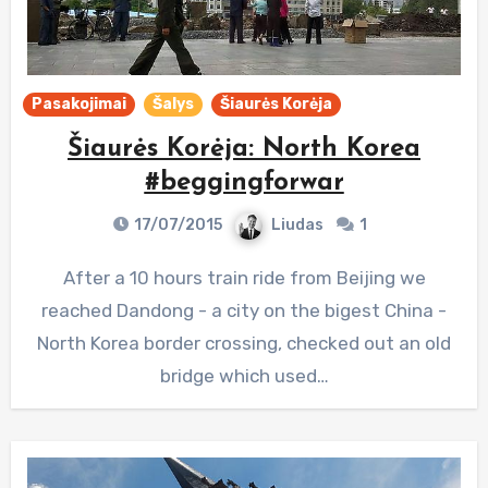
Pasakojimai
Šalys
Šiaurės Korėja
Šiaurės Korėja: North Korea
#beggingforwar
17/07/2015
Liudas
1
After a 10 hours train ride from Beijing we
reached Dandong - a city on the bigest China -
North Korea border crossing, checked out an old
bridge which used…