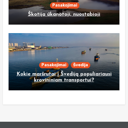
Pasakojimai
Škotija ūkanotoji, nuostabioji
Pasakojimai
Švedija
Kokie maršrutai į Švediją populiariausi
krovininiam transportui?