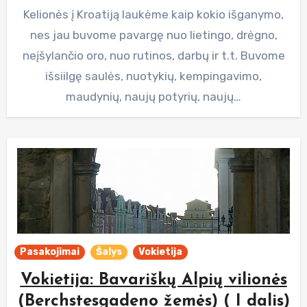
Kelionės į Kroatiją laukėme kaip kokio išganymo,
nes jau buvome pavargę nuo lietingo, drėgno,
neįšylančio oro, nuo rutinos, darbų ir t.t. Buvome
išsiilgę saulės, nuotykių, kempingavimo,
maudynių, naujų potyrių, naujų…
Pasakojimai
Šalys
Vokietija
Vokietija: Bavariškų Alpių vilionės
(Berchstesgadeno žemės) ( I dalis)