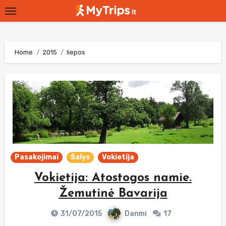
Skip
to
content
Home
2015
liepos
Pasakojimai
Šalys
Vokietija
Vokietija: Atostogos namie.
Žemutinė Bavarija
31/07/2015
Danmi
17