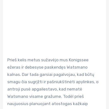
Prieš kelis metus sužavėjo mus Konigssee
ežeras ir debesyse paskendęs Watsmano
kalnas. Dar tada garsiai pagalvojau, kad būtų
smagu čia sugrįžti ir pašniukštinėti apylinkes, o
antroji pusė apgailestavo, kad nematė
Watsmano visame gražume. Todėl prieš
naujuosius planuojant atostogas kažkaip