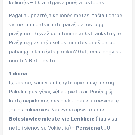
kelionės – tikra atgaiva prieš atostogas.
Pagaliau priartėja kelionės metas, tačiau darbe
vis neturiu patvirtinto parašu atostogų
prašymo. O išvažiuoti turime anksti anksti ryte.
Prašymą pasirašo kelios minutės prieš darbo
pabaigą. Ir kam šitaip reikia? Gal jiems lengviau
nuo to? Bet tiek to.
1 diena
Išjudame, kaip visada, ryte apie pusę penkių.
Pakeliui pusryčiai, vėliau pietukai. Pončkų šį
kartą nepirkome, nes niekur pakeliui nesimatė
jokios cukiernios. Nakvynei apsistojame
Boleslawiec miestelyje Lenkijoje
( jau visai
netoli sienos su Vokietija) –
Pensjonat „U