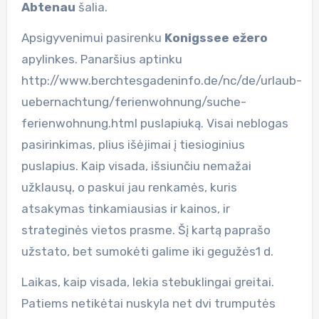
Abtenau
šalia.
Apsigyvenimui pasirenku
Konigssee ežero
apylinkes. Panaršius aptinku
http://www.berchtesgadeninfo.de/nc/de/urlaub-
uebernachtung/ferienwohnung/suche-
ferienwohnung.html puslapiuką. Visai neblogas
pasirinkimas, plius išėjimai į tiesioginius
puslapius. Kaip visada, išsiunčiu nemažai
užklausų, o paskui jau renkamės, kuris
atsakymas tinkamiausias ir kainos, ir
strateginės vietos prasme. Šį kartą paprašo
užstato, bet sumokėti galime iki gegužės1 d.
Laikas, kaip visada, lekia stebuklingai greitai.
Patiems netikėtai nuskyla net dvi trumputės