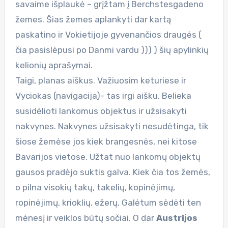
savaime išplaukė – grįžtam į Berchstesgadeno
žemes. Šias žemes aplankyti dar kartą
paskatino ir Vokietijoje gyvenančios draugės (
čia pasislėpusi po Danmi vardu ))) ) šių apylinkių
kelionių aprašymai.
Taigi, planas aiškus. Važiuosim keturiese ir
Vyciokas (navigacija)- tas irgi aišku. Belieka
susidėlioti lankomus objektus ir užsisakyti
nakvynes. Nakvynes užsisakyti nesudėtinga, tik
šiose žemėse jos kiek brangesnės, nei kitose
Bavarijos vietose. Užtat nuo lankomų objektų
gausos pradėjo suktis galva. Kiek čia tos žemės,
o pilna visokių takų, takelių, kopinėjimų,
ropinėjimų, krioklių, ežerų. Galėtum sėdėti ten
mėnesį ir veiklos būtų sočiai. O dar
Austrijos