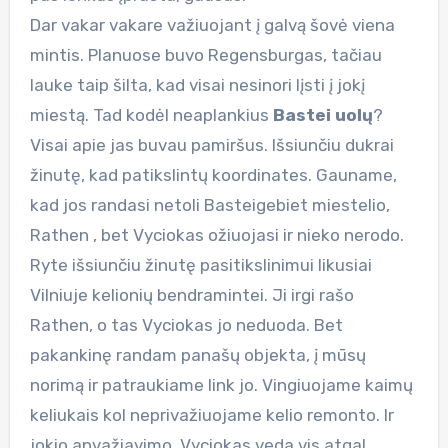
Dar vakar vakare važiuojant į galvą šovė viena
mintis. Planuose buvo Regensburgas, tačiau
lauke taip šilta, kad visai nesinori lįsti į jokį
miestą. Tad kodėl neaplankius
Bastei uolų
?
Visai apie jas buvau pamiršus. Išsiunčiu dukrai
žinutę, kad patikslintų koordinates. Gauname,
kad jos randasi netoli Basteigebiet miestelio,
Rathen , bet Vyciokas ožiuojasi ir nieko nerodo.
Ryte išsiunčiu žinutę pasitikslinimui likusiai
Vilniuje kelionių bendramintei. Ji irgi rašo
Rathen, o tas Vyciokas jo neduoda. Bet
pakankinę randam panašų objekta, į mūsų
norimą ir patraukiame link jo. Vingiuojame kaimų
keliukais kol neprivažiuojame kelio remonto. Ir
jokio apvažiavimo. Vyciokas veda vis atgal.