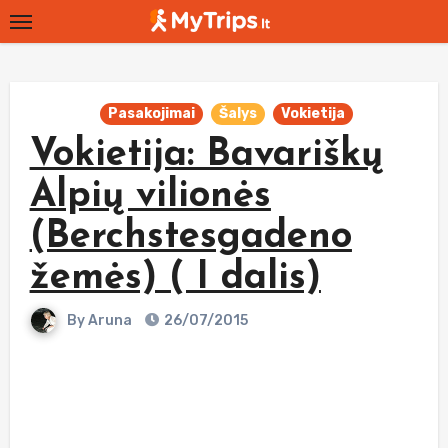
Skip
to
content
Pasakojimai
Šalys
Vokietija
Vokietija: Bavariškų
Alpių vilionės
(Berchstesgadeno
žemės) ( I dalis)
By
Aruna
26/07/2015