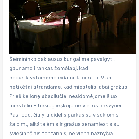
Šeimininko paklausus kur galima pavalgyti,
gauname į rankas žemėlapį, kad
nepasiklystumėme eidami iki centro. Visai
netikėtai atrandame, kad miestelis labai gražus.
Prieš kelionę absoliučiai nesidomėjome šiuo
miesteliu – tiesiog ieškojome vietos nakvynei.
Pasirodo, čia yra didelis parkas su visokiomis
žaidimų aikštelėmis ir gražus senamiestis su
šviečiančiais fontanais, ne viena bažnyčia.