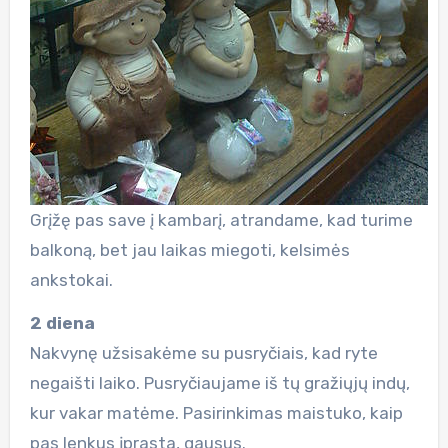
Grįžę pas save į kambarį, atrandame, kad turime
balkoną, bet jau laikas miegoti, kelsimės
ankstokai.
2 diena
Nakvynę užsisakėme su pusryčiais, kad ryte
negaišti laiko. Pusryčiaujame iš tų gražiųjų indų,
kur vakar matėme. Pasirinkimas maistuko, kaip
pas lenkus įprasta, gausus.