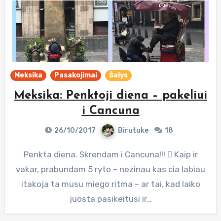
Meksika
Pasakojimai
Šalys
Meksika: Penktoji diena – pakeliui
i Cancuna
26/10/2017
Birutuke
18
Penkta diena. Skrendam i Cancuna!!!  Kaip ir
vakar, prabundam 5 ryto – nezinau kas cia labiau
itakoja ta musu miego ritma – ar tai, kad laiko
juosta pasikeitusi ir…