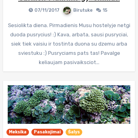
07/11/2017
Birutuke
15
Sesiolikta diena. Pirmadienis Musu hostelyje netgi
duoda pusrycius! :) Kava, arbata, sausi pusryciai,
siek tiek vaisiu ir tostinta duona su dzemu arba
sviestuku :) Pusryciams pats tas! Pavalge
keliaujam pasivaiksciot…
Meksika
Pasakojimai
Šalys