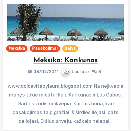
Meksika
Pasakojimai
Šalys
Meksika: Kankunas
08/02/2011
Laurute
8
www.dolcevitabylaura.blogspot.com Na neįkvepia
manęs tokie miestai kaip Kankunas ir Los Cabos.
Garbės žodis neįkvepia. Kartais būna, kad
pasakojimas taip gražiai iš širdies liejasi, pats
dėliojasi. O šiuo atveju, kažkaip nelabai…