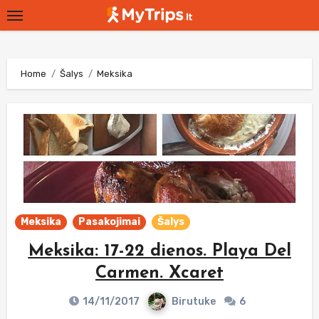
Skip
to
content
Home
Šalys
Meksika
Meksika
Pasakojimai
Šalys
Meksika: 17-22 dienos. Playa Del
Carmen. Xcaret
14/11/2017
Birutuke
6