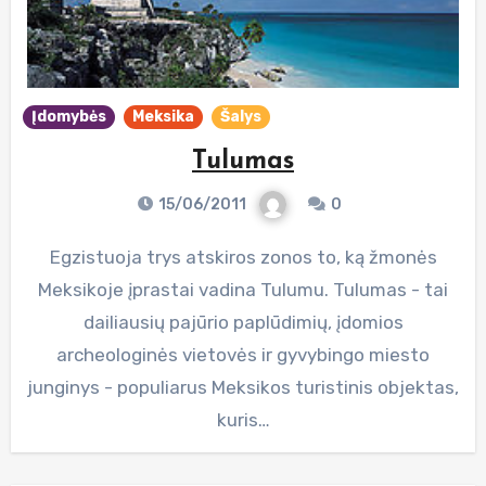
Įdomybės
Meksika
Šalys
Tulumas
15/06/2011
0
Egzistuoja trys atskiros zonos to, ką žmonės
Meksikoje įprastai vadina Tulumu. Tulumas - tai
dailiausių pajūrio paplūdimių, įdomios
archeologinės vietovės ir gyvybingo miesto
junginys - populiarus Meksikos turistinis objektas,
kuris…