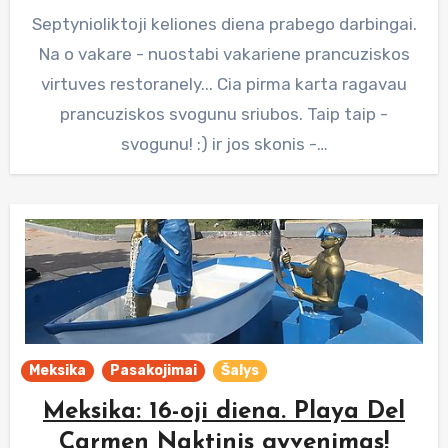
Septynioliktoji keliones diena prabego darbingai.
Na o vakare - nuostabi vakariene prancuziskos
virtuves restoranely... Cia pirma karta ragavau
prancuziskos svogunu sriubos. Taip taip -
svogunu! :) ir jos skonis -…
Meksika
Pasakojimai
Šalys
Meksika: 16-oji diena. Playa Del
Carmen Naktinis gyvenimas!