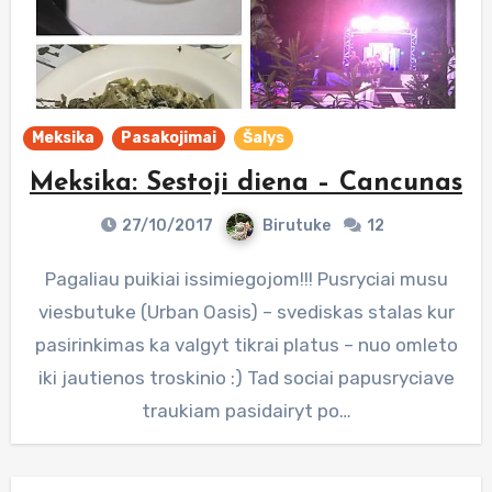
Meksika
Pasakojimai
Šalys
Meksika: Sestoji diena – Cancunas
27/10/2017
Birutuke
12
Pagaliau puikiai issimiegojom!!! Pusryciai musu
viesbutuke (Urban Oasis) – svediskas stalas kur
pasirinkimas ka valgyt tikrai platus – nuo omleto
iki jautienos troskinio :) Tad sociai papusryciave
traukiam pasidairyt po…