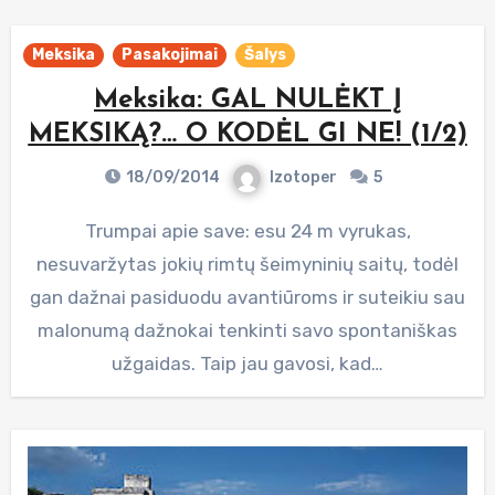
Meksika
Pasakojimai
Šalys
Meksika: GAL NULĖKT Į
MEKSIKĄ?… O KODĖL GI NE! (1/2)
18/09/2014
Izotoper
5
Trumpai apie save: esu 24 m vyrukas,
nesuvaržytas jokių rimtų šeimyninių saitų, todėl
gan dažnai pasiduodu avantiūroms ir suteikiu sau
malonumą dažnokai tenkinti savo spontaniškas
užgaidas. Taip jau gavosi, kad…