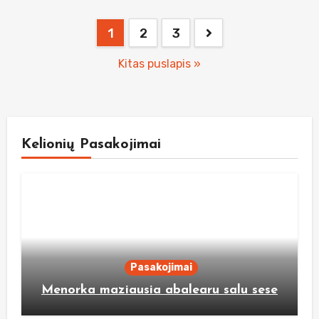
Posts
1
2
3
pagination
Kitas puslapis »
Kelionių Pasakojimai
Pasakojimai
Menorka maziausia abalearu salu sese