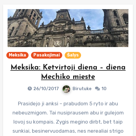
Meksika
Pasakojimai
Šalys
Meksika: Ketvirtoji diena – diena
Mechiko mieste
26/10/2017
Birutuke
10
Prasidejo ji anksi – prabudom 5 ryto ir abu
nebeuzmigom. Tai nusiprausem abu ir gulejom
lovoj su kompais. Zygis megino dirbt, bet taip
sunkiai, besinervuodamas, nes nerealiai strigo