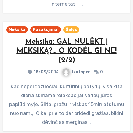
internetas –…
Meksika
Pasakojimai
Šalys
Meksika: GAL NULĖKT Į
MEKSIKĄ?… O KODĖL GI NE!
(2/2)
18/09/2014
Izotoper
0
Kad neperdozuočiau kultūrinių potyrių, visa kita
diena skiriama relaksacijai Karibų jūros
paplūdimyje. Šilta, gražu ir viskas 15min atstumu
nuo namų. O kai prie to dar pridedi gražias, bikini
dėvinčias merginas…