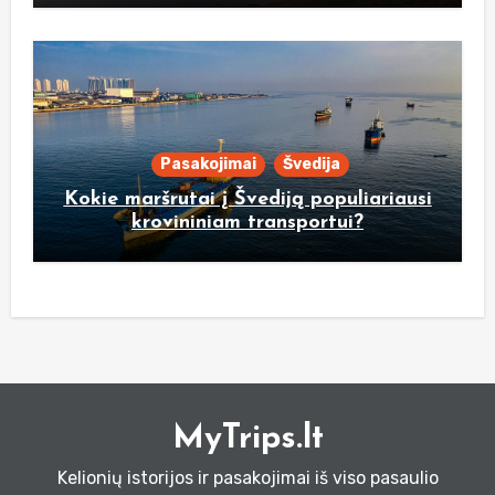
Pasakojimai
Švedija
Kokie maršrutai į Švediją populiariausi
krovininiam transportui?
MyTrips.lt
Kelionių istorijos ir pasakojimai iš viso pasaulio