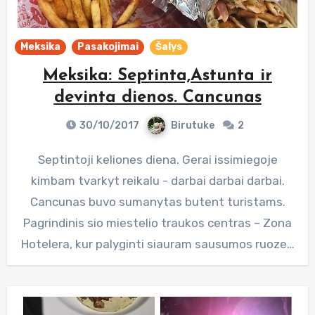
Meksika
Pasakojimai
Šalys
Meksika: Septinta,Astunta ir
devinta dienos. Cancunas
30/10/2017
Birutuke
2
Septintoji keliones diena. Gerai issimiegoje
kimbam tvarkyt reikalu - darbai darbai darbai.
Cancunas buvo sumanytas butent turistams.
Pagrindinis sio miestelio traukos centras – Zona
Hotelera, kur palyginti siauram sausumos ruoze…