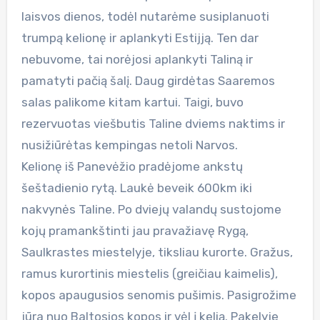
laisvos dienos, todėl nutarėme susiplanuoti
trumpą kelionę ir aplankyti Estijją. Ten dar
nebuvome, tai norėjosi aplankyti Taliną ir
pamatyti pačią šalį. Daug girdėtas Saaremos
salas palikome kitam kartui. Taigi, buvo
rezervuotas viešbutis Taline dviems naktims ir
nusižiūrėtas kempingas netoli Narvos.
Kelionę iš Panevėžio pradėjome ankstų
šeštadienio rytą. Laukė beveik 600km iki
nakvynės Taline. Po dviejų valandų sustojome
kojų pramankštinti jau pravažiavę Rygą,
Saulkrastes miestelyje, tiksliau kurorte. Gražus,
ramus kurortinis miestelis (greičiau kaimelis),
kopos apaugusios senomis pušimis. Pasigrožime
jūra nuo Baltosios kopos ir vėl į kelią. Pakelyje