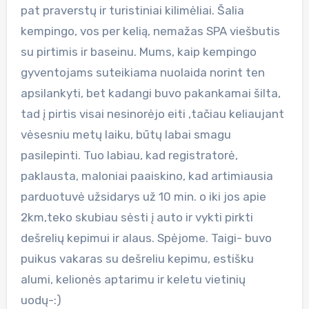
pat praverstų ir turistiniai kilimėliai. Šalia
kempingo, vos per kelią, nemažas SPA viešbutis
su pirtimis ir baseinu. Mums, kaip kempingo
gyventojams suteikiama nuolaida norint ten
apsilankyti, bet kadangi buvo pakankamai šilta,
tad į pirtis visai nesinorėjo eiti ,tačiau keliaujant
vėsesniu metų laiku, būtų labai smagu
pasilepinti. Tuo labiau, kad registratorė,
paklausta, maloniai paaiskino, kad artimiausia
parduotuvė užsidarys už 10 min. o iki jos apie
2km,teko skubiau sėsti į auto ir vykti pirkti
dešrelių kepimui ir alaus. Spėjome. Taigi- buvo
puikus vakaras su dešreliu kepimu, estišku
alumi, kelionės aptarimu ir keletu vietinių
uodų-:)