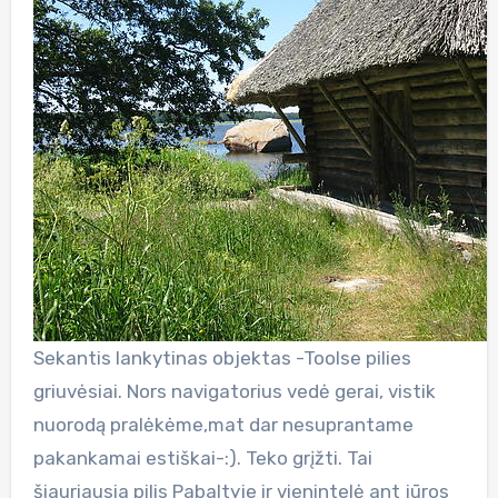
Sekantis lankytinas objektas -Toolse pilies
griuvėsiai. Nors navigatorius vedė gerai, vistik
nuorodą pralėkėme,mat dar nesuprantame
pakankamai estiškai-:). Teko grįžti. Tai
šiauriausia pilis Pabaltyje ir vienintelė ant jūros