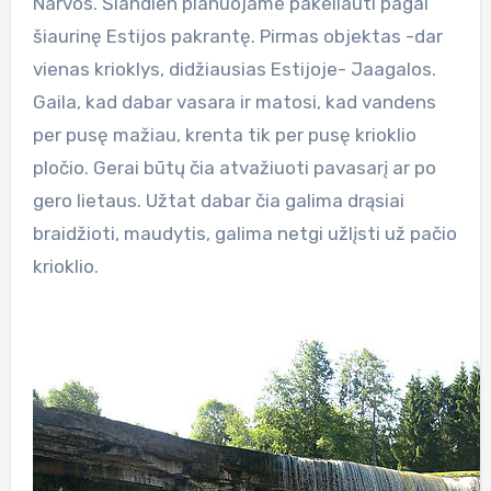
Narvos. Šiandien planuojame pakeliauti pagal
šiaurinę Estijos pakrantę. Pirmas objektas -dar
vienas krioklys, didžiausias Estijoje- Jaagalos.
Gaila, kad dabar vasara ir matosi, kad vandens
per pusę mažiau, krenta tik per pusę krioklio
pločio. Gerai būtų čia atvažiuoti pavasarį ar po
gero lietaus. Užtat dabar čia galima drąsiai
braidžioti, maudytis, galima netgi užlįsti už pačio
krioklio.