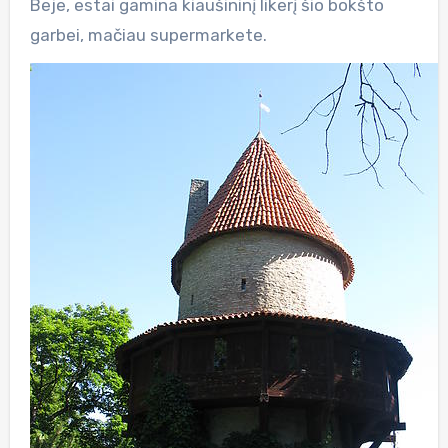
Beje, estai gamina kiaušininį likerį šio bokšto
garbei, mačiau supermarkete.