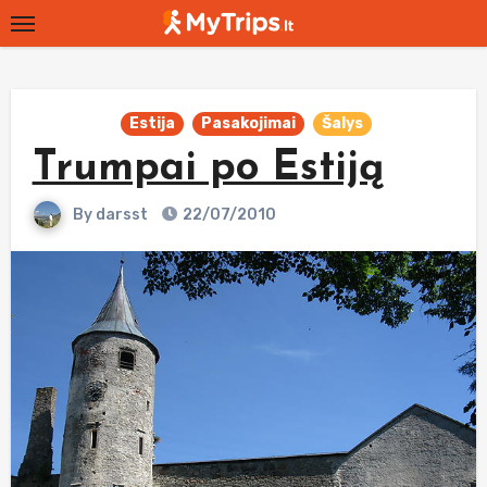
Skip
to
content
Estija
Pasakojimai
Šalys
Trumpai po Estiją
By
darsst
22/07/2010