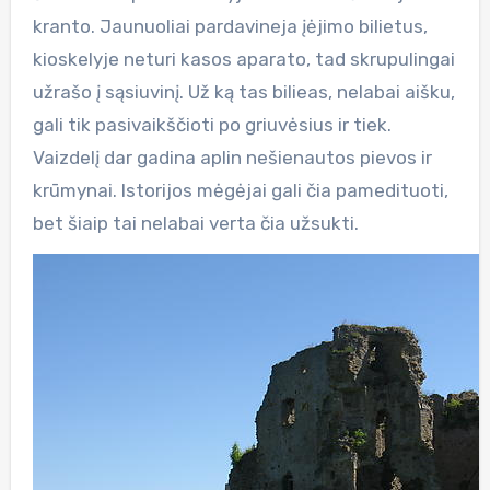
kranto. Jaunuoliai pardavineja įėjimo bilietus,
kioskelyje neturi kasos aparato, tad skrupulingai
užrašo į sąsiuvinį. Už ką tas bilieas, nelabai aišku,
gali tik pasivaikščioti po griuvėsius ir tiek.
Vaizdelį dar gadina aplin nešienautos pievos ir
krūmynai. Istorijos mėgėjai gali čia pamedituoti,
bet šiaip tai nelabai verta čia užsukti.