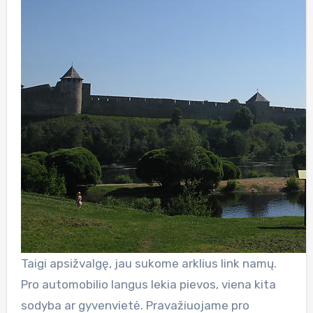
Taigi apsižvalgę, jau sukome arklius link namų.
Pro automobilio langus lekia pievos, viena kita
sodyba ar gyvenvietė. Pravažiuojame pro