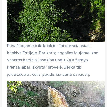
Privažiuojame ir iki krioklio. Tai aukščiausiais
krioklys Estijoje. Dar kartą apgailestaujame, kad
vasaros karščiai išsekino upeliuką ir žemyn
krenta labai “skysta” srovelė. Belika tik
įsivaizduoti , koks įspūdis čia būna pavasarį.