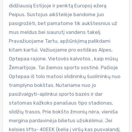
didžiausią Estijoje ir penktą Europoj ežerą
Peipus. Sustojus aikštelėje bandome juo
pasigrožėti, bet pamatome tik aukštesnius už
mus meldus bei siaurutį vandens takelį.
Pravažiuojame Tartu, apžiūrėjimą palikdami
kitam kartui. Važiuojame pro estiškas Alpes,
Optepaa rajone. Vietovės kalvotos , kaip mūsų
Žemaitijoje. Tai žiemos sporto sostinė. Pačioje
Optepaa iš tolo matosi slidininkų šuolininkų nuo
tramplyno bokštas. Nutariame nuo jo
pasižvalgyti-aplinkui sporto bazės ir dar
statomas kažkoks panašaus tipo stadionas,
slidžių trasos. Prie bokšto žmonių nėra, vieniša
mergina pardavinėja bilietus užsikėlimui. Jei
kelsies liftu- 40EEK (kelia į viršų kas pusvalandį,