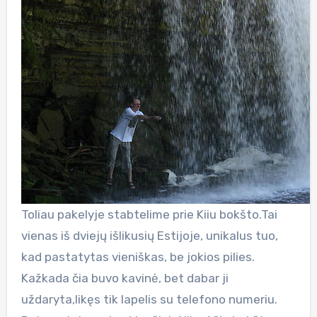
Toliau pakelyje stabtelime prie Kiiu bokšto.Tai
vienas iš dviejų išlikusių Estijoje, unikalus tuo,
kad pastatytas vieniškas, be jokios pilies.
Kažkada čia buvo kavinė, bet dabar ji
uždaryta,likęs tik lapelis su telefono numeriu.