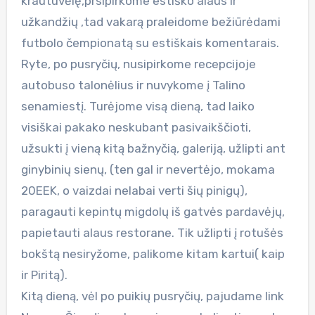
krautuvėlę,prsipirkome estiško alaus ir
užkandžių ,tad vakarą praleidome bežiūrėdami
futbolo čempionatą su estiškais komentarais.
Ryte, po pusryčių, nusipirkome recepcijoje
autobuso talonėlius ir nuvykome į Talino
senamiestį. Turėjome visą dieną, tad laiko
visiškai pakako neskubant pasivaikščioti,
užsukti į vieną kitą bažnyčią, galeriją, užlipti ant
ginybinių sienų, (ten gal ir nevertėjo, mokama
20EEK, o vaizdai nelabai verti šių pinigų),
paragauti kepintų migdolų iš gatvės pardavėjų,
papietauti alaus restorane. Tik užlipti į rotušės
bokštą nesiryžome, palikome kitam kartui( kaip
ir Piritą).
Kitą dieną, vėl po puikių pusryčių, pajudame link