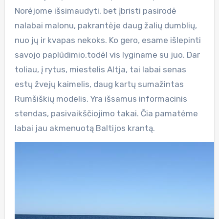
Norėjome išsimaudyti, bet įbristi pasirodė
nalabai malonu, pakrantėje daug žalių dumblių,
nuo jų ir kvapas nekoks. Ko gero, esame išlepinti
savojo paplūdimio,todėl vis lyginame su juo. Dar
toliau, į rytus, miestelis Altja, tai labai senas
estų žvejų kaimelis, daug kartų sumažintas
Rumšiškių modelis. Yra išsamus informacinis
stendas, pasivaikščiojimo takai. Čia pamatėme
labai jau akmenuotą Baltijos krantą.