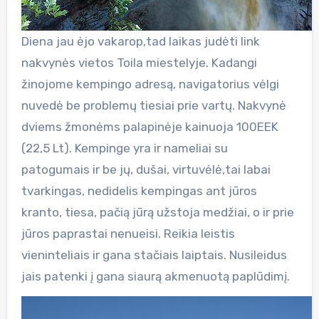
Diena jau ėjo vakarop,tad laikas judėti link
nakvynės vietos Toila miestelyje. Kadangi
žinojome kempingo adresą, navigatorius vėlgi
nuvedė be problemų tiesiai prie vartų. Nakvynė
dviems žmonėms palapinėje kainuoja 100EEK
(22,5 Lt). Kempinge yra ir nameliai su
patogumais ir be jų, dušai, virtuvėlė,tai labai
tvarkingas, nedidelis kempingas ant jūros
kranto, tiesa, pačią jūrą užstoja medžiai, o ir prie
jūros paprastai nenueisi. Reikia leistis
vieninteliais ir gana stačiais laiptais. Nusileidus
jais patenki į gana siaurą akmenuotą paplūdimį.