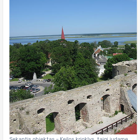
Sekantis objektas – Keilos krioklys, taigi judame