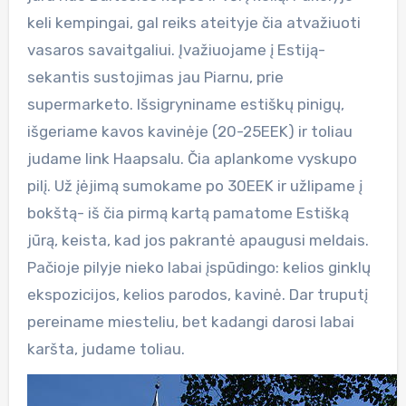
keli kempingai, gal reiks ateityje čia atvažiuoti
vasaros savaitgaliui. Įvažiuojame į Estiją-
sekantis sustojimas jau Piarnu, prie
supermarketo. Išsigryniname estiškų pinigų,
išgeriame kavos kavinėje (20-25EEK) ir toliau
judame link Haapsalu. Čia aplankome vyskupo
pilį. Už įėjimą sumokame po 30EEK ir užlipame į
bokštą- iš čia pirmą kartą pamatome Estišką
jūrą, keista, kad jos pakrantė apaugusi meldais.
Pačioje pilyje nieko labai įspūdingo: kelios ginklų
ekspozicijos, kelios parodos, kavinė. Dar truputį
pereiname miesteliu, bet kadangi darosi labai
karšta, judame toliau.