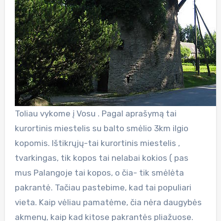
Toliau vykome į Vosu . Pagal aprašymą tai
kurortinis miestelis su balto smėlio 3km ilgio
kopomis. Ištikrųjų-tai kurortinis miestelis ,
tvarkingas, tik kopos tai nelabai kokios ( pas
mus Palangoje tai kopos, o čia- tik smėlėta
pakrantė. Tačiau pastebime, kad tai populiari
vieta. Kaip vėliau pamatėme, čia nėra daugybės
akmenų, kaip kad kitose pakrantės pliažuose.