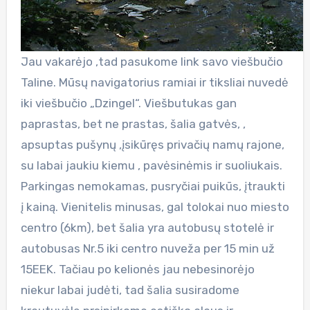
Jau vakarėjo ,tad pasukome link savo viešbučio
Taline. Mūsų navigatorius ramiai ir tiksliai nuvedė
iki viešbučio „Dzingel“. Viešbutukas gan
paprastas, bet ne prastas, šalia gatvės, ,
apsuptas pušynų ,įsikūręs privačių namų rajone,
su labai jaukiu kiemu , pavėsinėmis ir suoliukais.
Parkingas nemokamas, pusryčiai puikūs, įtraukti
į kainą. Vienitelis minusas, gal tolokai nuo miesto
centro (6km), bet šalia yra autobusų stotelė ir
autobusas Nr.5 iki centro nuveža per 15 min už
15EEK. Tačiau po kelionės jau nebesinorėjo
niekur labai judėti, tad šalia susiradome