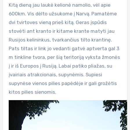
Kitą dieną jau laukė kelionė namolio, vėl apie
600km. Vis dėlto užsukome į Narvą. Pamatėme
dvi tvirtoves vieną prieš kitą. Geras įspūdis
stovėti ant kranto ir kitame krante matyti jau
Rusijos kelininkus, tvarkančius tilto krantinę.
Pats tiltas ir link jo vedanti gatvė aptverta gal 3
m tinkline tvora, per šią teritoriją vyksta žmonės
į ir iš Europos į Rusiją. Labai patiko pliažas, su
įvairiais atrakcionais, supynėmis. Supiesi
supynėse vienos pilies papėdėje ir gali grožėtis
kitos pilies sienomis.