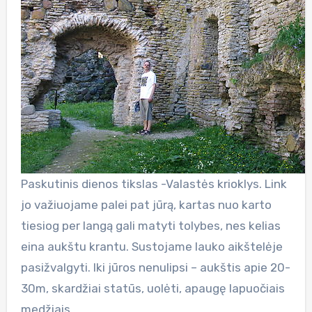
Paskutinis dienos tikslas -Valastės krioklys. Link
jo važiuojame palei pat jūrą, kartas nuo karto
tiesiog per langą gali matyti tolybes, nes kelias
eina aukštu krantu. Sustojame lauko aikštelėje
pasižvalgyti. Iki jūros nenulipsi – aukštis apie 20-
30m, skardžiai statūs, uolėti, apaugę lapuočiais
medžiais.