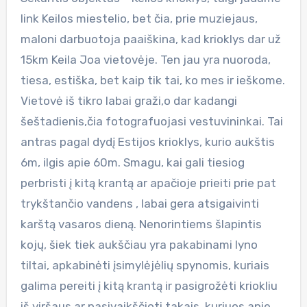
link Keilos miestelio, bet čia, prie muziejaus,
maloni darbuotoja paaiškina, kad krioklys dar už
15km Keila Joa vietovėje. Ten jau yra nuoroda,
tiesa, estiška, bet kaip tik tai, ko mes ir ieškome.
Vietovė iš tikro labai graži,o dar kadangi
šeštadienis,čia fotografuojasi vestuvininkai. Tai
antras pagal dydį Estijos krioklys, kurio aukštis
6m, ilgis apie 60m. Smagu, kai gali tiesiog
perbristi į kitą krantą ar apačioje prieiti prie pat
trykštančio vandens , labai gera atsigaivinti
karštą vasaros dieną. Nenorintiems šlapintis
kojų, šiek tiek aukščiau yra pakabinami lyno
tiltai, apkabinėti įsimylėjėlių spynomis, kuriais
galima pereiti į kitą krantą ir pasigrožėti kriokliu
iš viršaus ar pasivaikščioti takais, kuriuos apie