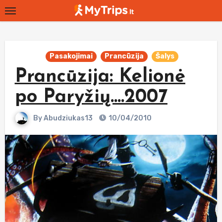
Skip
to
content
Pasakojimai
Prancūzija
Šalys
Prancūzija: Kelionė
po Paryžių….2007
By
Abudziukas13
10/04/2010