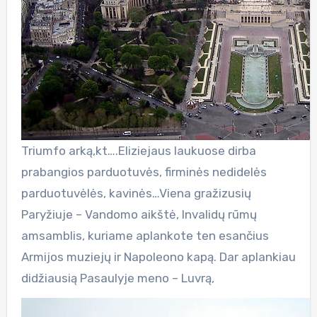
Triumfo arką,kt….Eliziejaus laukuose dirba
prabangios parduotuvės, firminės nedidelės
parduotuvėlės, kavinės…Viena gražizusių
Paryžiuje – Vandomo aikštė, Invalidų rūmų
amsamblis, kuriame aplankote ten esančius
Armijos muziejų ir Napoleono kapą. Dar aplankiau
didžiausią Pasaulyje meno – Luvrą,