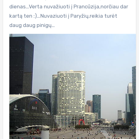
dienas…Verta nuvažiuoti į Prancūzija,norčiau dar
kartą ten :)…Nuvaziuoti į Paryžių,reikia turėt
daug daug pinigų…