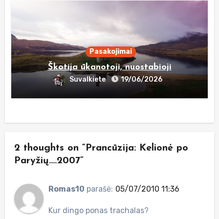
Pasakojimai
Škotija ūkanotoji, nuostabioji
Suvalkiete
19/06/2026
2 thoughts on “Prancūzija: Kelionė po
Paryžių….2007”
Romas10
parašė:
05/07/2010 11:36
Kur dingo ponas trachalas?