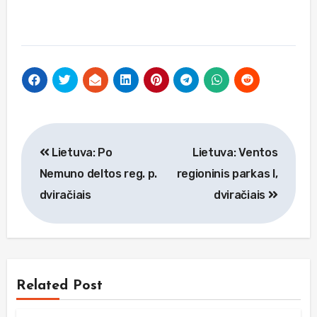
Navigacija
Lietuva: Po
Lietuva: Ventos
tarp
Nemuno deltos reg. p.
regioninis parkas I,
įrašų
dviračiais
dviračiais
Related Post