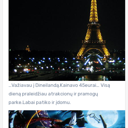
…Važiavau į Dineilandą.Kainavo 45eurai… Visą
dieną praleidžiau atrakcionų ir pramogų
parke.Labai patiko ir įdomu.