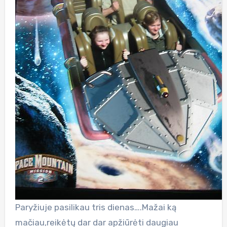
Paryžiuje pasilikau tris dienas….Mažai ką
mačiau,reikėtų dar dar apžiūrėti daugiau