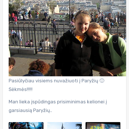
Pasiūlyčiau visiems nuvažiuoti į Paryžių 🙂
Sėkmės!!!!!
Man lieka įspūdingas prisiminimas kelionei į
garsiausią Paryžių..