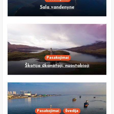
Sala vandenyne
Pasakojimai
Škotija ūkanotoji, nuostabioji
Pasakojimai
Švedija