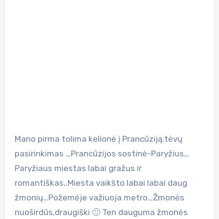
Mano pirma tolima kelionė į Prancūziją,tėvų
pasirinkimas …Prancūzijos sostinė-Paryžius…
Paryžiaus miestas labai gražus ir
romantiškas..Miesta vaikšto labai labai daug
žmonių…Požemėje važiuoja metro…Žmonės
nuoširdūs,draugiški 🙂 Ten dauguma žmonės