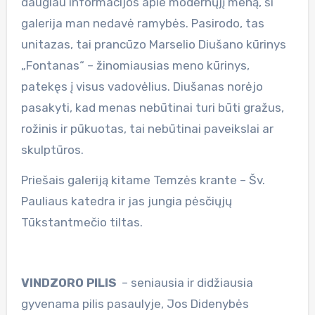
daugiau informacijos apie modernųjį meną, ši
galerija man nedavė ramybės. Pasirodo, tas
unitazas, tai prancūzo Marselio Diušano kūrinys
„Fontanas“ – žinomiausias meno kūrinys,
patekęs į visus vadovėlius. Diušanas norėjo
pasakyti, kad menas nebūtinai turi būti gražus,
rožinis ir pūkuotas, tai nebūtinai paveikslai ar
skulptūros.
Priešais galeriją kitame Temzės krante – Šv.
Pauliaus katedra ir jas jungia pėsčiųjų
Tūkstantmečio tiltas.
VINDZORO PILIS
– seniausia ir didžiausia
gyvenama pilis pasaulyje, Jos Didenybės