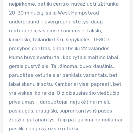
neįpirkome, bet iki centro nuvažiuoti užtrunka
20-30 minučių; šalia West Hampstead
underground ir overground stotys, daug
restoranėlių visiems skoniams – itališki,
kinietiški, tailandietiški, kepyklėlės, TESCO
prekybos centras, dirbantis iki 22 valandos.
Mums buvo svarbu tai, kad rytais maitino labai
gerais pusryčiais. Tai, žinoma, buvo kiaušinis,
paruoštas keturiais ar penkiais variantais, bet
labai skanu ir sotu. Kambariai visai paprasti, bet
yra viskas, ko reikia. O didžiausias šio viešbučio
privalumas – darbuotojai, neįtikėtinai mieli,
paslaugūs, draugiški, suprantantys iš pusės
žodžio, patariantys. Taip pat galima nemokamai
pasilikti bagažą, užsako taksi