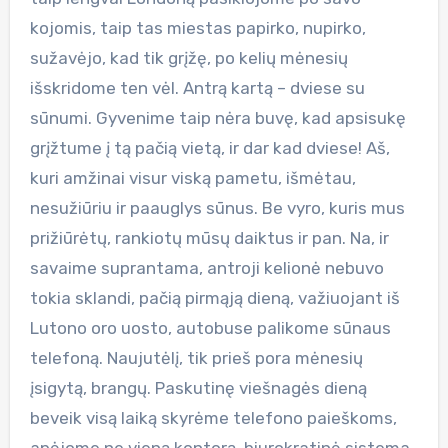
kojomis, taip tas miestas papirko, nupirko,
sužavėjo, kad tik grįžę, po kelių mėnesių
išskridome ten vėl. Antrą kartą – dviese su
sūnumi. Gyvenime taip nėra buvę, kad apsisukę
grįžtume į tą pačią vietą, ir dar kad dviese! Aš,
kuri amžinai visur viską pametu, išmėtau,
nesužiūriu ir paauglys sūnus. Be vyro, kuris mus
prižiūrėtų, rankiotų mūsų daiktus ir pan. Na, ir
savaime suprantama, antroji kelionė nebuvo
tokia sklandi, pačią pirmąją dieną, važiuojant iš
Lutono oro uosto, autobuse palikome sūnaus
telefoną. Naujutėlį, tik prieš pora mėnesių
įsigytą, brangų. Paskutinę viešnagės dieną
beveik visą laiką skyrėme telefono paieškoms,
apėjome ne vieną kontorą, biurokratinė sistema