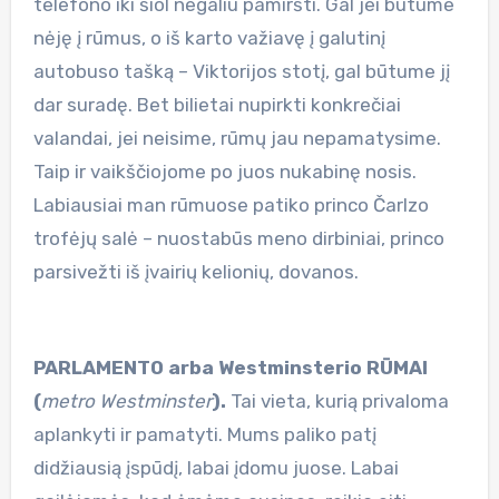
telefono iki šiol negaliu pamiršti. Gal jei būtume
nėję į rūmus, o iš karto važiavę į galutinį
autobuso tašką – Viktorijos stotį, gal būtume jį
dar suradę. Bet bilietai nupirkti konkrečiai
valandai, jei neisime, rūmų jau nepamatysime.
Taip ir vaikščiojome po juos nukabinę nosis.
Labiausiai man rūmuose patiko princo Čarlzo
trofėjų salė – nuostabūs meno dirbiniai, princo
parsivežti iš įvairių kelionių, dovanos.
PARLAMENTO arba Westminsterio RŪMAI
(
metro Westminster
).
Tai vieta, kurią privaloma
aplankyti ir pamatyti. Mums paliko patį
didžiausią įspūdį, labai įdomu juose.
Labai