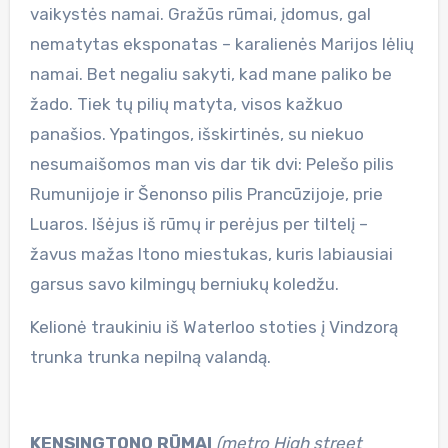
vaikystės namai. Gražūs rūmai, įdomus, gal
nematytas eksponatas – karalienės Marijos lėlių
namai. Bet negaliu sakyti, kad mane paliko be
žado. Tiek tų pilių matyta, visos kažkuo
panašios. Ypatingos, išskirtinės, su niekuo
nesumaišomos man vis dar tik dvi: Pelešo pilis
Rumunijoje ir Šenonso pilis Prancūzijoje, prie
Luaros. Išėjus iš rūmų ir perėjus per tiltelį –
žavus mažas Itono miestukas, kuris labiausiai
garsus savo kilmingų berniukų koledžu.
Kelionė traukiniu iš Waterloo stoties į Vindzorą
trunka trunka nepilną valandą.
KENSINGTONO RŪMAI
(metro High street