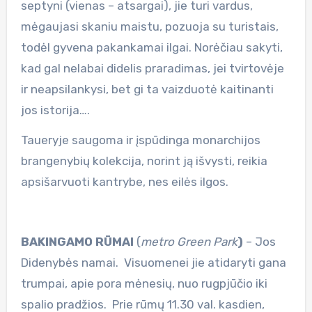
septyni (vienas – atsargai), jie turi vardus,
mėgaujasi skaniu maistu, pozuoja su turistais,
todėl gyvena pakankamai ilgai. Norėčiau sakyti,
kad gal nelabai didelis praradimas, jei tvirtovėje
ir neapsilankysi, bet gi ta vaizduotė kaitinanti
jos istorija….
Taueryje saugoma ir įspūdinga monarchijos
brangenybių kolekcija, norint ją išvysti, reikia
apsišarvuoti kantrybe, nes eilės ilgos.
BAKINGAMO RŪMAI
(
metro Green Park
)
– Jos
Didenybės namai.
Visuomenei jie atidaryti gana
trumpai, apie pora mėnesių, nuo rugpjūčio iki
spalio pradžios. Prie rūmų 11.30 val. kasdien,