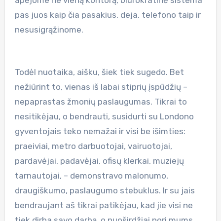
pas juos kaip čia pasakius, deja, telefono taip ir
nesusigrąžinome.
Todėl nuotaika, aišku, šiek tiek sugedo. Bet
nežiūrint to, vienas iš labai stiprių įspūdžių –
nepaprastas žmonių paslaugumas. Tikrai to
nesitikėjau, o bendrauti, susidurti su Londono
gyventojais teko nemažai ir visi be išimties:
praeiviai, metro darbuotojai, vairuotojai,
pardavėjai, padavėjai, ofisų klerkai, muziejų
tarnautojai, – demonstravo malonumo,
draugiškumo, paslaugumo stebuklus. Ir su jais
bendraujant aš tikrai patikėjau, kad jie visi ne
tiek dirba savo darbą, o nuoširdžiai nori mums