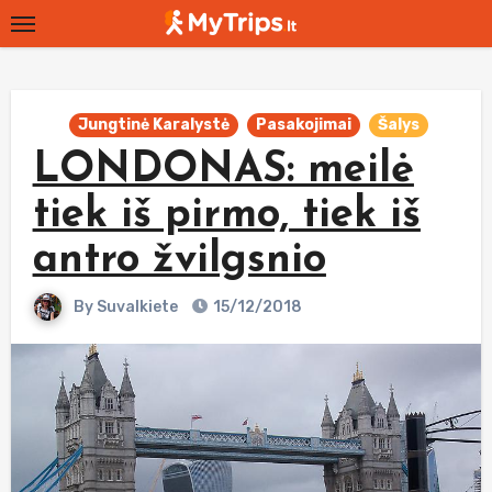
Skip
to
content
Jungtinė Karalystė
Pasakojimai
Šalys
LONDONAS: meilė
tiek iš pirmo, tiek iš
antro žvilgsnio
By
Suvalkiete
15/12/2018