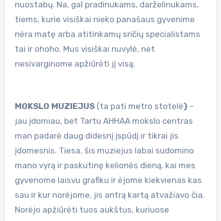
nuostabų. Na, gal pradinukams, darželinukams,
tiems, kurie visiškai nieko panašaus gyvenime
nėra matę arba atitinkamų sričių specialistams
tai ir ohoho. Mus visiškai nuvylė, net
nesivarginome apžiūrėti jį visą.
MOKSLO MUZIEJUS
(ta pati metro stotelė
)
–
jau įdomiau, bet Tartu AHHAA mokslo centras
man padarė daug didesnį įspūdį ir tikrai jis
įdomesnis. Tiesa, šis muziejus labai sudomino
mano vyrą ir paskutinę kelionės dieną, kai mes
gyvenome laisvu grafiku ir ėjome kiekvienas kas
sau ir kur norėjome, jis antrą kartą atvažiavo čia.
Norėjo apžiūrėti tuos aukštus, kuriuose