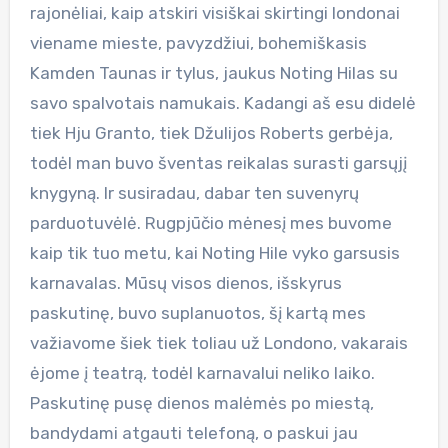
rajonėliai, kaip atskiri visiškai skirtingi londonai
viename mieste, pavyzdžiui, bohemiškasis
Kamden Taunas ir tylus, jaukus Noting Hilas su
savo spalvotais namukais. Kadangi aš esu didelė
tiek Hju Granto, tiek Džulijos Roberts gerbėja,
todėl man buvo šventas reikalas surasti garsųjį
knygyną. Ir susiradau, dabar ten suvenyrų
parduotuvėlė. Rugpjūčio mėnesį mes buvome
kaip tik tuo metu, kai Noting Hile vyko garsusis
karnavalas. Mūsų visos dienos, išskyrus
paskutinę, buvo suplanuotos, šį kartą mes
važiavome šiek tiek toliau už Londono, vakarais
ėjome į teatrą, todėl karnavalui neliko laiko.
Paskutinę pusę dienos malėmės po miestą,
bandydami atgauti telefoną, o paskui jau