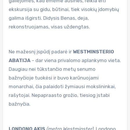
gailėjomės, kad ėmėme ausines, reikia eiti
ekskursija su gidu, būtinai, tiek visokių įdomybių
galima išgirsti. Didysis Benas, deja,
rekonstruojamas, visas uždengtas.
Ne mažesnį įspūdį padarė ir
WESTMINSTERIO
ABATIJA
– dar viena privalomo aplankymo vieta.
Daugiau nei tūkstančio metų senumo
bažnyčioje tuokėsi ir buvo karūnuojami
monarchai, čia palaidoti žymiausi mokslininkai,
rašytojai. Nepapraasto grožio, tiesiog įstabi
bažnyčia.
LONDONO AKIS
(metro Westminster).
Londono