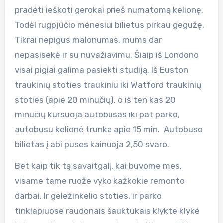
pradėti ieškoti gerokai prieš numatomą kelionę.
Todėl rugpjūčio mėnesiui bilietus pirkau gegužę.
Tikrai nepigus malonumas, mums dar
nepasisekė ir su nuvažiavimu. Šiaip iš Londono
visai pigiai galima pasiekti studiją. Iš Euston
traukinių stoties traukiniu iki Watford traukinių
stoties (apie 20 minučių), o iš ten kas 20
minučių kursuoja autobusas iki pat parko,
autobusu kelionė trunka apie 15 min. Autobuso
bilietas į abi puses kainuoja 2,50 svaro.
Bet kaip tik tą savaitgalį, kai buvome mes,
visame tame ruože vyko kažkokie remonto
darbai. Ir geležinkelio stoties, ir parko
tinklapiuose raudonais šauktukais klykte klykė