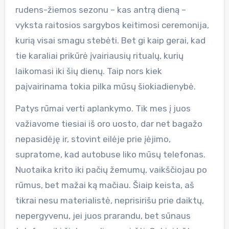
rudens-žiemos sezonu – kas antrą dieną –
vyksta raitosios sargybos keitimosi ceremonija,
kurią visai smagu stebėti. Bet gi kaip gerai, kad
tie karaliai prikūrė įvairiausių ritualų, kurių
laikomasi iki šių dienų. Taip nors kiek
paįvairinama tokia pilka mūsų šiokiadienybė.
Patys rūmai verti aplankymo. Tik mes į juos
važiavome tiesiai iš oro uosto, dar net bagažo
nepasidėję ir, stovint eilėje prie įėjimo,
supratome, kad autobuse liko mūsų telefonas.
Nuotaika krito iki pačių žemumų, vaikščiojau po
rūmus, bet mažai ką mačiau. Šiaip keista, aš
tikrai nesu materialistė, neprisirišu prie daiktų,
nepergyvenu, jei juos prarandu, bet sūnaus