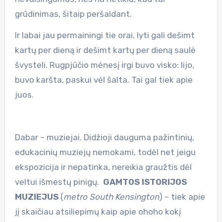
grūdinimas, šitaip peršaldant.
Ir labai jau permainingi tie orai, lyti gali dešimt
kartų per dieną ir dešimt kartų per dieną saulė
švysteli. Rugpjūčio mėnesį irgi buvo visko: lijo,
buvo karšta, paskui vėl šalta. Tai gal tiek apie
juos.
Dabar – muziejai. Didžioji dauguma pažintinių,
edukacinių muziejų nemokami, todėl net jeigu
ekspozicija ir nepatinka, nereikia graužtis dėl
veltui išmestų pinigų.
GAMTOS ISTORIJOS
MUZIEJUS
(
metro South Kensington
) – tiek apie
jį skaičiau atsiliepimų kaip apie ohoho kokį