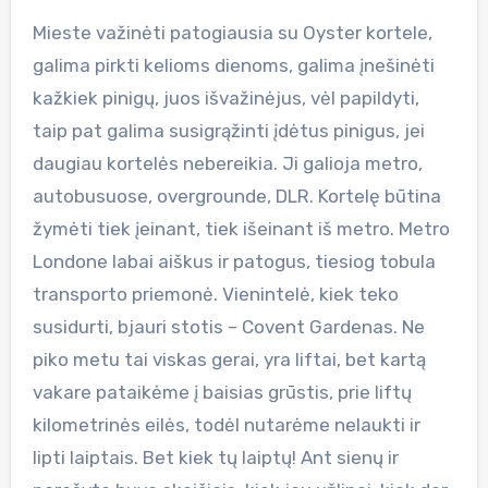
Mieste važinėti patogiausia su Oyster kortele,
galima pirkti kelioms dienoms, galima įnešinėti
kažkiek pinigų, juos išvažinėjus, vėl papildyti,
taip pat galima susigrąžinti įdėtus pinigus, jei
daugiau kortelės nebereikia. Ji galioja metro,
autobusuose, overgrounde, DLR. Kortelę būtina
žymėti tiek įeinant, tiek išeinant iš metro. Metro
Londone labai aiškus ir patogus, tiesiog tobula
transporto priemonė. Vienintelė, kiek teko
susidurti, bjauri stotis – Covent Gardenas. Ne
piko metu tai viskas gerai, yra liftai, bet kartą
vakare pataikėme į baisias grūstis, prie liftų
kilometrinės eilės, todėl nutarėme nelaukti ir
lipti laiptais. Bet kiek tų laiptų! Ant sienų ir