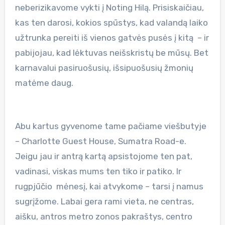
neberizikavome vykti į Noting Hilą. Prisiskaičiau,
kas ten darosi, kokios spūstys, kad valandą laiko
užtrunka pereiti iš vienos gatvės pusės į kitą – ir
pabijojau, kad lėktuvas neišskristų be mūsų. Bet
karnavalui pasiruošusių, išsipuošusių žmonių
matėme daug.
Abu kartus gyvenome tame pačiame viešbutyje
– Charlotte Guest House, Sumatra Road-e.
Jeigu jau ir antrą kartą apsistojome ten pat,
vadinasi, viskas mums ten tiko ir patiko. Ir
rugpjūčio mėnesį, kai atvykome – tarsi į namus
sugrįžome. Labai gera rami vieta, ne centras,
aišku, antros metro zonos pakraštys, centro