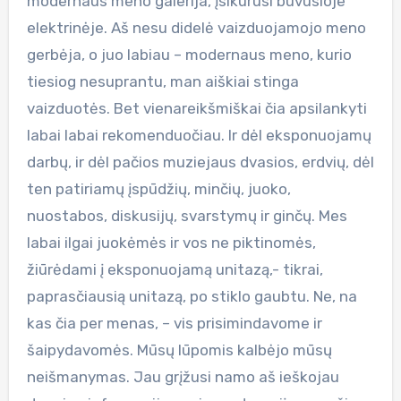
modernaus meno galerija, įsikūrusi buvusioje
elektrinėje. Aš nesu didelė vaizduojamojo meno
gerbėja, o juo labiau – modernaus meno, kurio
tiesiog nesuprantu, man aiškiai stinga
vaizduotės. Bet vienareikšmiškai čia apsilankyti
labai labai rekomenduočiau. Ir dėl eksponuojamų
darbų, ir dėl pačios muziejaus dvasios, erdvių, dėl
ten patiriamų įspūdžių, minčių, juoko,
nuostabos, diskusijų, svarstymų ir ginčų. Mes
labai ilgai juokėmės ir vos ne piktinomės,
žiūrėdami į eksponuojamą unitazą,- tikrai,
paprasčiausią unitazą, po stiklo gaubtu. Ne, na
kas čia per menas, – vis prisimindavome ir
šaipydavomės. Mūsų lūpomis kalbėjo mūsų
neišmanymas. Jau grįžusi namo aš ieškojau