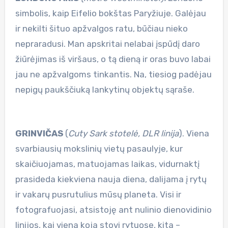
simbolis, kaip Eifelio bokštas Paryžiuje. Galėjau
ir nekilti šituo apžvalgos ratu, būčiau nieko
nepraradusi. Man apskritai nelabai įspūdį daro
žiūrėjimas iš viršaus, o tą dieną ir oras buvo labai
jau ne apžvalgoms tinkantis. Na, tiesiog padėjau
nepigų paukščiuką lankytinų objektų sąraše.
GRINVIČAS
(
Cuty Sark stotelė, DLR linija
). Viena
svarbiausių mokslinių vietų pasaulyje, kur
skaičiuojamas, matuojamas laikas, vidurnaktį
prasideda kiekviena nauja diena, dalijama į rytų
ir vakarų pusrutulius mūsų planeta. Visi ir
fotografuojasi, atsistoję ant nulinio dienovidinio
linijos, kai viena koja stovi rytuose, kita –