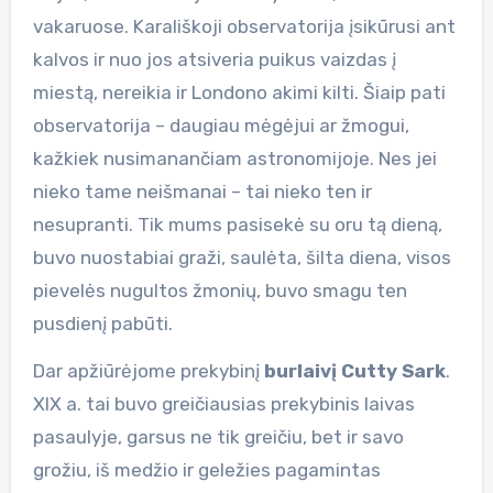
vakaruose. Karališkoji observatorija įsikūrusi ant
kalvos ir nuo jos atsiveria puikus vaizdas į
miestą, nereikia ir Londono akimi kilti. Šiaip pati
observatorija – daugiau mėgėjui ar žmogui,
kažkiek nusimanančiam astronomijoje. Nes jei
nieko tame neišmanai – tai nieko ten ir
nesupranti. Tik mums pasisekė su oru tą dieną,
buvo nuostabiai graži, saulėta, šilta diena, visos
pievelės nugultos žmonių, buvo smagu ten
pusdienį pabūti.
Dar apžiūrėjome prekybinį
burlaivį Cutty Sark
.
XIX a. tai buvo greičiausias prekybinis laivas
pasaulyje, garsus ne tik greičiu, bet ir savo
grožiu, iš medžio ir geležies pagamintas