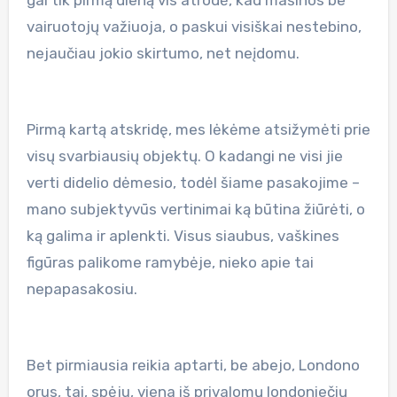
vairuotojų važiuoja, o paskui visiškai nestebino,
nejaučiau jokio skirtumo, net neįdomu.
Pirmą kartą atskridę, mes lėkėme atsižymėti prie
visų svarbiausių objektų. O kadangi ne visi jie
verti didelio dėmesio, todėl šiame pasakojime –
mano subjektyvūs vertinimai ką būtina žiūrėti, o
ką galima ir aplenkti. Visus siaubus, vaškines
figūras palikome ramybėje, nieko apie tai
nepapasakosiu.
Bet pirmiausia reikia aptarti, be abejo, Londono
orus, tai, spėju, viena iš privalomų londoniečių