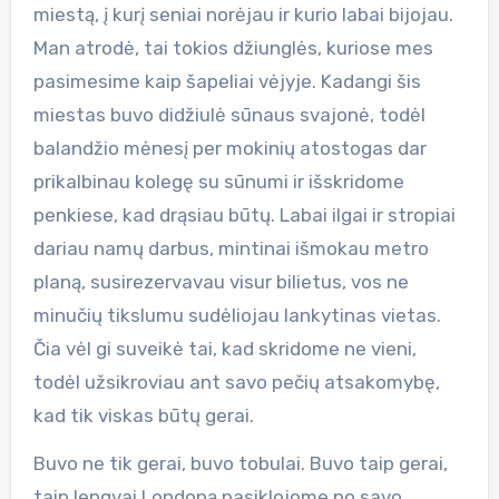
miestą, į kurį seniai norėjau ir kurio labai bijojau.
Man atrodė, tai tokios džiunglės, kuriose mes
pasimesime kaip šapeliai vėjyje. Kadangi šis
miestas buvo didžiulė sūnaus svajonė, todėl
balandžio mėnesį per mokinių atostogas dar
prikalbinau kolegę su sūnumi ir išskridome
penkiese, kad drąsiau būtų. Labai ilgai ir stropiai
dariau namų darbus, mintinai išmokau metro
planą, susirezervavau visur bilietus, vos ne
minučių tikslumu sudėliojau lankytinas vietas.
Čia vėl gi suveikė tai, kad skridome ne vieni,
todėl užsikroviau ant savo pečių atsakomybę,
kad tik viskas būtų gerai.
Buvo ne tik gerai, buvo tobulai. Buvo taip gerai,
taip lengvai Londoną pasiklojome po savo