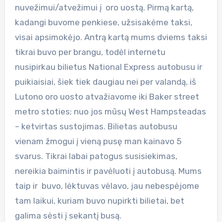
nuvežimui/atvežimui į oro uostą. Pirmą kartą,
kadangi buvome penkiese, užsisakėme taksi,
visai apsimokėjo. Antrą kartą mums dviems taksi
tikrai buvo per brangu, todėl internetu
nusipirkau bilietus National Express autobusu ir
puikiaisiai, šiek tiek daugiau nei per valandą, iš
Lutono oro uosto atvažiavome iki Baker street
metro stoties; nuo jos mūsų West Hampsteadas
– ketvirtas sustojimas. Bilietas autobusu
vienam žmogui į vieną pusę man kainavo 5
svarus. Tikrai labai patogus susisiekimas,
nereikia baimintis ir pavėluoti į autobusą. Mums
taip ir buvo, lėktuvas vėlavo, jau nebespėjome
tam laikui, kuriam buvo nupirkti bilietai, bet
galima sėsti į sekantį busą.