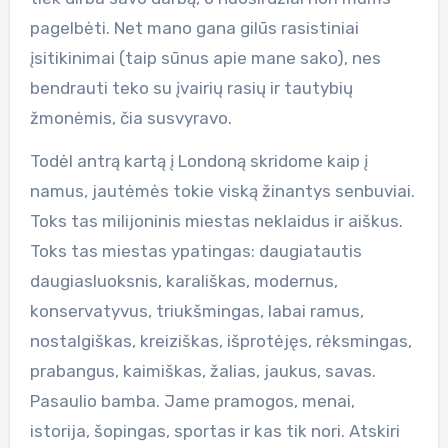
pagelbėti. Net mano gana gilūs rasistiniai
įsitikinimai (taip sūnus apie mane sako), nes
bendrauti teko su įvairių rasių ir tautybių
žmonėmis, čia susvyravo.
Todėl antrą kartą į Londoną skridome kaip į
namus, jautėmės tokie viską žinantys senbuviai.
Toks tas milijoninis miestas neklaidus ir aiškus.
Toks tas miestas ypatingas: daugiatautis
daugiasluoksnis, karališkas, modernus,
konservatyvus, triukšmingas, labai ramus,
nostalgiškas, kreiziškas, išprotėjęs, rėksmingas,
prabangus, kaimiškas, žalias, jaukus, savas.
Pasaulio bamba. Jame pramogos, menai,
istorija, šopingas, sportas ir kas tik nori. Atskiri