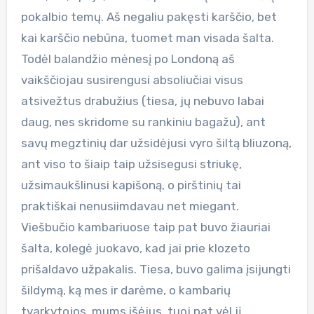
pokalbio temų. Aš negaliu pakęsti karščio, bet
kai karščio nebūna, tuomet man visada šalta.
Todėl balandžio mėnesį po Londoną aš
vaikščiojau susirengusi absoliučiai visus
atsivežtus drabužius (tiesa, jų nebuvo labai
daug, nes skridome su rankiniu bagažu), ant
savų megztinių dar užsidėjusi vyro šiltą bliuzoną,
ant viso to šiaip taip užsisegusi striukę,
užsimaukšlinusi kapišoną, o pirštinių tai
praktiškai nenusiimdavau net miegant.
Viešbučio kambariuose taip pat buvo žiauriai
šalta, kolegė juokavo, kad jai prie klozeto
prišaldavo užpakalis. Tiesa, buvo galima įsijungti
šildymą, ką mes ir darėme, o kambarių
tvarkytojos, mums išėjus, tuoj pat vėl jį