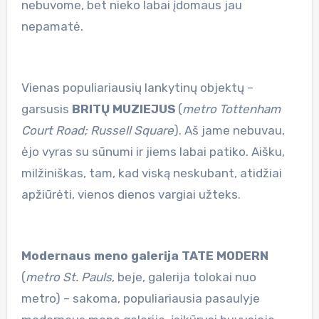
nebuvome, bet nieko labai įdomaus jau
nepamatė.
Vienas populiariausių lankytinų objektų –
garsusis
BRITŲ MUZIEJUS
(
metro Tottenham
Court
Road; Russell Square
). Aš jame nebuvau,
ėjo vyras su sūnumi ir jiems labai patiko. Aišku,
milžiniškas, tam, kad viską neskubant, atidžiai
apžiūrėti, vienos dienos vargiai užteks.
Modernaus meno galerija TATE MODERN
(
metro St. Pauls
, beje, galerija tolokai nuo
metro) – sakoma, populiariausia pasaulyje