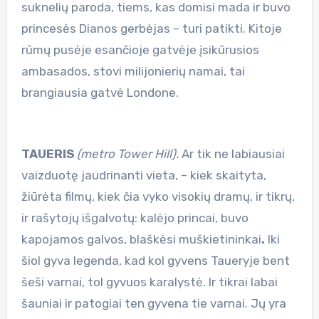
suknelių paroda, tiems, kas domisi mada ir buvo
princesės Dianos gerbėjas – turi patikti. Kitoje
rūmų pusėje esančioje gatvėje įsikūrusios
ambasados, stovi milijonierių namai, tai
brangiausia gatvė Londone.
TAUERIS
(metro Tower Hill).
Ar tik ne labiausiai
vaizduotę jaudrinanti vieta, – kiek skaityta,
žiūrėta filmų, kiek čia vyko visokių dramų, ir tikrų,
ir rašytojų išgalvotų: kalėjo princai, buvo
kapojamos galvos, blaškėsi muškietininkai
.
Iki
šiol gyva legenda, kad kol gyvens Taueryje bent
šeši varnai, tol gyvuos karalystė. Ir tikrai labai
šauniai ir patogiai ten gyvena tie varnai. Jų yra