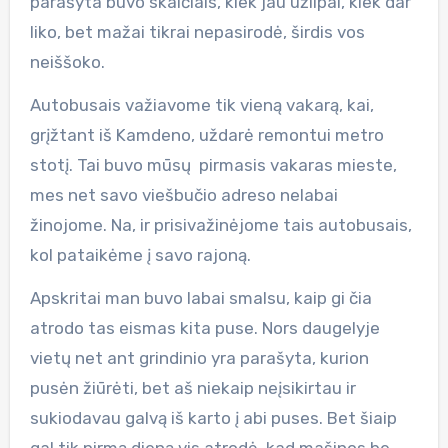
parašyta buvo skaičiais, kiek jau užlipai, kiek dar
liko, bet mažai tikrai nepasirodė, širdis vos
neiššoko.
Autobusais važiavome tik vieną vakarą, kai,
grįžtant iš Kamdeno, uždarė remontui metro
stotį. Tai buvo mūsų pirmasis vakaras mieste,
mes net savo viešbučio adreso nelabai
žinojome. Na, ir prisivažinėjome tais autobusais,
kol pataikėme į savo rajoną.
Apskritai man buvo labai smalsu, kaip gi čia
atrodo tas eismas kita puse. Nors daugelyje
vietų net ant grindinio yra parašyta, kurion
pusėn žiūrėti, bet aš niekaip neįsikirtau ir
sukiodavau galvą iš karto į abi puses. Bet šiaip
gal tik pirmą dieną vis atrodė, kad mašinos be