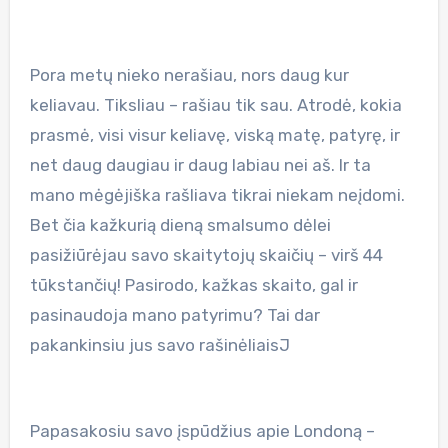
Pora metų nieko nerašiau, nors daug kur
keliavau. Tiksliau – rašiau tik sau. Atrodė, kokia
prasmė, visi visur keliavę, viską matę, patyrę, ir
net daug daugiau ir daug labiau nei aš. Ir ta
mano mėgėjiška rašliava tikrai niekam neįdomi.
Bet čia kažkurią dieną smalsumo dėlei
pasižiūrėjau savo skaitytojų skaičių – virš 44
tūkstančių! Pasirodo, kažkas skaito, gal ir
pasinaudoja mano patyrimu? Tai dar
pakankinsiu jus savo rašinėliaisJ
Papasakosiu savo įspūdžius apie Londoną –