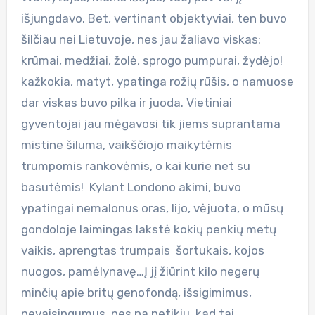
išjungdavo. Bet, vertinant objektyviai, ten buvo
šilčiau nei Lietuvoje, nes jau žaliavo viskas:
krūmai, medžiai, žolė, sprogo pumpurai, žydėjo!
kažkokia, matyt, ypatinga rožių rūšis, o namuose
dar viskas buvo pilka ir juoda. Vietiniai
gyventojai jau mėgavosi tik jiems suprantama
mistine šiluma, vaikščiojo maikytėmis
trumpomis rankovėmis, o kai kurie net su
basutėmis! Kylant Londono akimi, buvo
ypatingai nemalonus oras, lijo, vėjuota, o mūsų
gondoloje laimingas lakstė kokių penkių metų
vaikis, aprengtas trumpais šortukais, kojos
nuogos, pamėlynavę…Į jį žiūrint kilo negerų
minčių apie britų genofondą, išsigimimus,
nevaisingumus, nes na netikiu, kad tai