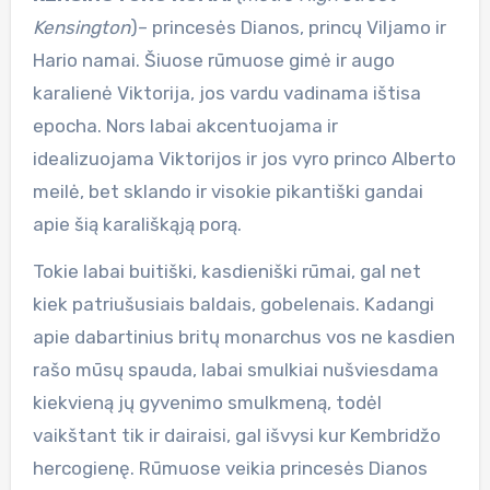
Kensington
)– princesės Dianos, princų Viljamo ir
Hario namai. Šiuose rūmuose gimė ir augo
karalienė Viktorija, jos vardu vadinama ištisa
epocha. Nors labai akcentuojama ir
idealizuojama Viktorijos ir jos vyro princo Alberto
meilė, bet sklando ir visokie pikantiški gandai
apie šią karališkąją porą.
Tokie labai buitiški, kasdieniški rūmai, gal net
kiek patriušusiais baldais, gobelenais. Kadangi
apie dabartinius britų monarchus vos ne kasdien
rašo mūsų spauda, labai smulkiai nušviesdama
kiekvieną jų gyvenimo smulkmeną, todėl
vaikštant tik ir dairaisi, gal išvysi kur Kembridžo
hercogienę. Rūmuose veikia princesės Dianos