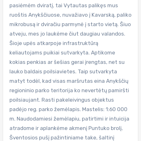
pasiėmėm dviratį, tai Vytautas palikęs mus
ruoštis Anykščiuose, nuvažiavo į Kavarską, paliko
mikrobusą ir dviračiu parmynė į starto vietą. Šiuo
atveju, mes jo laukėme čiut daugiau valandos.
Šioje upės atkarpoje infrastruktūrą
keliautojams puikiai sutvarkyta. Aptikome
kokias penkias ar šešias gerai įrengtas, net su
lauko baldais poilsiavietes. Taip sutvarkyta
matyt todėl, kad visas maršrutas eina Anykščių
regioninio parko teritorija ko nevertėtų pamiršti
poilsiaujant. Rasti pakeleivingus objektus
padėjo reg. parko žemėlapis. Mastelis: 1:60 000
m. Naudodamiesi žemėlapiu, patirtimi ir intuicija
atradome ir aplankėme akmenį Puntuko brolį,
Šventosios pušį pažintiniame take, šaltinį