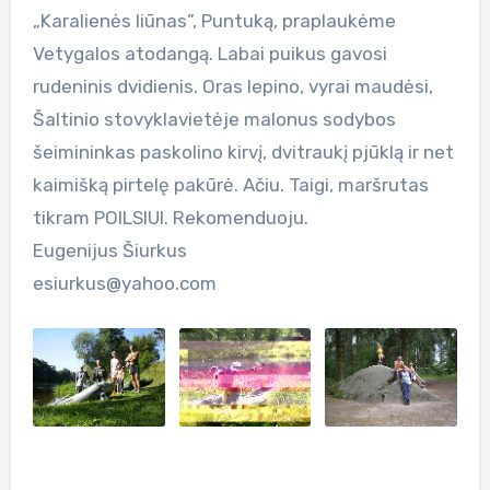
„Karalienės liūnas”, Puntuką, praplaukėme
Vetygalos atodangą. Labai puikus gavosi
rudeninis dvidienis. Oras lepino, vyrai maudėsi,
Šaltinio stovyklavietėje malonus sodybos
šeimininkas paskolino kirvį, dvitraukį pjūklą ir net
kaimišką pirtelę pakūrė. Ačiu. Taigi, maršrutas
tikram POILSIUI. Rekomenduoju.
Eugenijus Šiurkus
esiurkus@yahoo.com