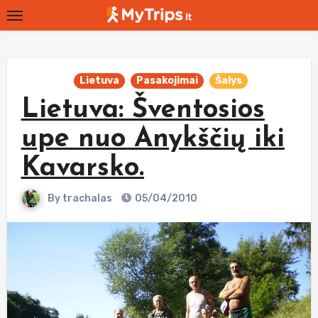
Skip
to
content
Lietuva
Pasakojimai
Šalys
Lietuva: Šventosios
upe nuo Anykščių iki
Kavarsko.
By
trachalas
05/04/2010