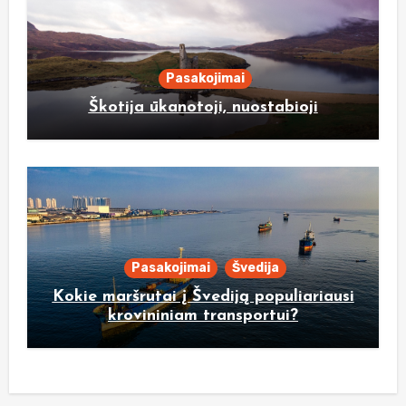
Pasakojimai
Škotija ūkanotoji, nuostabioji
Pasakojimai
Švedija
Kokie maršrutai į Švediją populiariausi
krovininiam transportui?