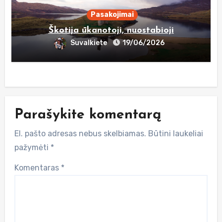
Pasakojimai
Škotija ūkanotoji, nuostabioji
Suvalkiete
19/06/2026
Parašykite komentarą
El. pašto adresas nebus skelbiamas.
Būtini laukeliai
pažymėti
*
Komentaras
*