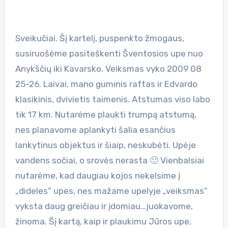
Sveikučiai. Šį kartelį, puspenkto žmogaus,
susiruošėme pasiteškenti Šventosios upe nuo
Anykščių iki Kavarsko. Veiksmas vyko 2009 08
25-26. Laivai, mano guminis raftas ir Edvardo
klasikinis, dvivietis taimenis. Atstumas viso labo
tik 17 km. Nutarėme plaukti trumpą atstumą,
nes planavome aplankyti šalia esančius
lankytinus objektus ir šiaip, neskubėti. Upėje
vandens sočiai, o srovės nerasta 🙁 Vienbalsiai
nutarėme, kad daugiau kojos nekelsime į
„dideles” upes, nes mažame upelyje „veiksmas”
vyksta daug greičiau ir įdomiau…juokavome,
žinoma. Šį kartą, kaip ir plaukimu Jūros upe,