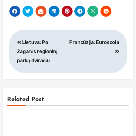
Navigacija
Lietuva: Po
Prancūzija: Euroscola
tarp
Žagarės regioninį
įrašų
parką dviračiu
Related Post